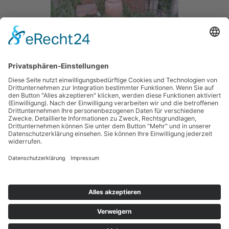
Vor ca. 29 Jahren fing alles an! Das Wiesen-Grundstück am Wohnhaus habe
ich mit meinem Mann, Walter Hettich von meinen Eltern übernommen und
jedes Jahr ein wenig mehr Natur werden lassen. Ein Bachlauf mit einer
Uferbepflanzung war bereits vorhanden, dieser Bereich musste nur sich
selbst weitest gehend überlassen werden. Das…
WEITERLESEN
KONTAKT
IMPRESSUM
QUELLENANGABEN
DATENSCHUTZ SOCIAL MEDIA
DATENSCHUTZERKLÄRUNG
JETZT SPENDEN