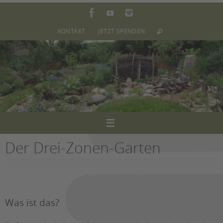
Zum
Inhalt
springen
KONTAKT
JETZT SPENDEN
Der Drei-Zonen-Garten
Was ist das?