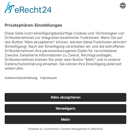
Urheberrechte der Bilder und Texte liegen, soweit nicht anders angegeben,
bei Ulrike Lohmann. Verwendung nur nach vorheriger Genehmigung.
Redaktionelle Überarbeitung durch Robert Bauer.
Die Verzahnung der Zonen
Die Puffer Zone
KONTAKT
IMPRESSUM
QUELLENANGABEN
DATENSCHUTZ SOCIAL MEDIA
DATENSCHUTZERKLÄRUNG
JETZT SPENDEN
Präsentiert von
Nirvana
&
WordPress.