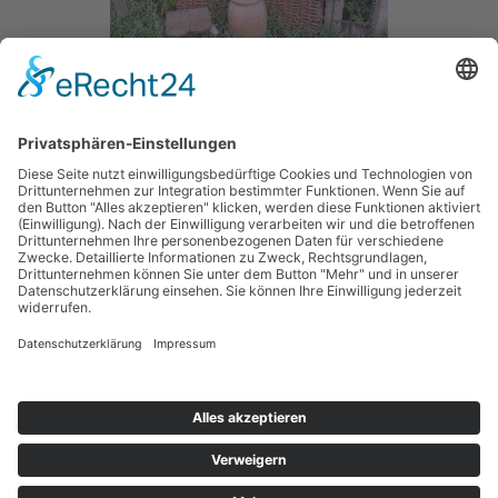
Vor ca. 29 Jahren fing alles an! Das Wiesen-Grundstück am Wohnhaus habe
ich mit meinem Mann, Walter Hettich von meinen Eltern übernommen und
jedes Jahr ein wenig mehr Natur werden lassen. Ein Bachlauf mit einer
Uferbepflanzung war bereits vorhanden, dieser Bereich musste nur sich
selbst weitest gehend überlassen werden. Das…
WEITERLESEN
KONTAKT
IMPRESSUM
QUELLENANGABEN
DATENSCHUTZ SOCIAL MEDIA
DATENSCHUTZERKLÄRUNG
JETZT SPENDEN