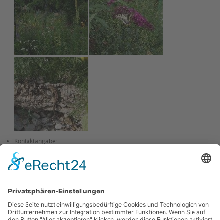
Kontaktangabe:
Natürlich zeige ich jedem Interessierten gerne meinen Garten:
09131/54491
sabine.knuff@t-online.de