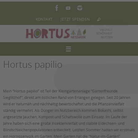
Zum
Inhalt
springen
KONTAKT
JETZT SPENDEN
Hortus papilio
Mein “Hortus papilio” ist Teil der Kleingartenanlage “Gartenfreunde
Sieglitzhof”, direkt am östlichen Rand von Erlangen gelegen. Seit 20 Jahren
wird er naturnah und nachhaltig bewirtschaftet und die Pflanzenvielfalt
ständig vermehrt. Als Dünger im Nutzbereich kommen Bokashi, selbst
angesetzte Jauchen, Kompost und Schafswolle zum Einsatz. Im Laufe der
Jahre haben sich eine große Insektenvielfalt und stabile Eidechsen- und
Blindschleichenpopulationen entwickelt. Letzten Sommer hatten wir erstmals
ein Hornissenvolk im Garten. Mein Garten hat die “Natur-im-Garten”