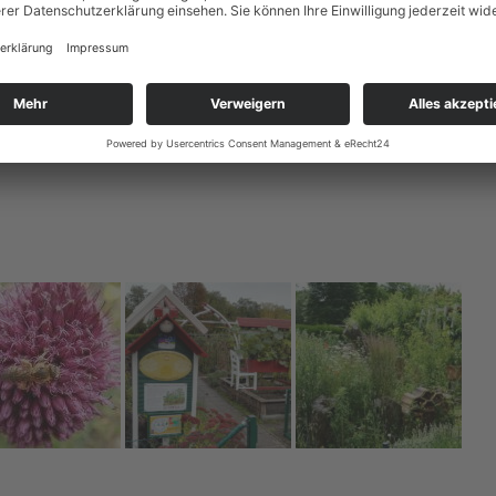
gebaut. Hinzu gekommen sind jetzt Felsenbirnen.
szone mit Teestube und Backecke haben.