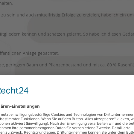
halten.
u sein und auch mittelfristig Erfolge zu erzielen, habe ich ein um
-Mitgliedern kennen und schätzen gelernt. So habe ich diesen Ge
ffentlichen Anlage gepachtet.
ube, geringem Baum und Pflanzenbestand und mit ca. 80 % Rasenfl
fläche entfernt, die Böden unterschiedlich aufbereitet, u.a. Bee
e kleine Tomateninsel angelegt und somit durch „Zufall“ den Grun
ge an Sand, alten Ziegeln und alten Tondachziegeln (ca. von 192
tsorten (u.a. Berlepsch) und alten Heilpflanzen.
h einem Unwetter habe ich eine gefällte, gelagerte Esche ergatter