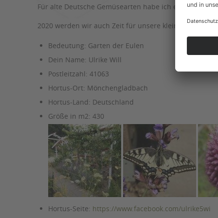
Für alte Deutsche Gemüsearten habe ich ein Hochbeet 
2020 werden wir auch Zeit für unsere kleine Erholung
Bedeutung:
Garten der Eulen
Dein Name:
Ulrike Will
Postleitzahl:
41063
Hortus-Ort:
Mönchengladbach
Hortus-Land:
Deutschland
Größe in m2:
430
Hortus-Seite:
https://www.facebook.com/ulrike5wi