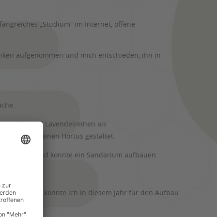
fangreiches „Studium“ im Internet, offene
danken aufgenommen und mich entschieden, ihn in
äche.
renhecken und Lavendelreihen als
dstock für einen Hortus gestaltet.
0) bekommen und konnte ein Sandarium aufbauen.
t. Deren Holz konnte ich in diesem Jahr für den Aufbau