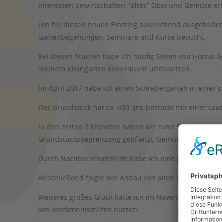
Interessen bewirtschaften, “altes” Obst und Gemüse er
Um für diesen neuen Einstieg ausreichend ausgebildet z
Gartenbegehungen, Seminare und Kurse besucht.
Bei diesen Studien habe ich häufig Seiten von Hortus
meinem Kleingarten konsequent umzusetzen.
Im April 2017 habe ich einen Schrebergarten in einer ö
Das Grundstück hat ca. 430 qm, bestückt mit einer La
In den ersten 3 Monaten haben wir rund 50 % der Rasen
Grundstücksbegrenzung gepflanzt, Gemüsebeete und ein
Durch Nachbarschaftshilfe habe ich eine größere Men
Anschließend folgte der Anbau von alten Deutschen Obs
Weiteres großes Glück hatte ich im November 2018. Nac
von Insektennisthilfen nutzen.