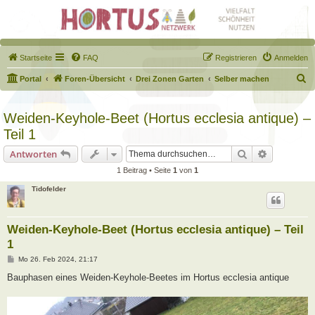
Startseite
FAQ
Registrieren
Anmelden
S
Portal
Foren-Übersicht
Drei Zonen Garten
Selber machen
u
c
Weiden-Keyhole-Beet (Hortus ecclesia antique) –
h
Teil 1
e
Suche
Erweiterte
Antworten
1 Beitrag • Seite
1
von
1
Tidofelder
Weiden-Keyhole-Beet (Hortus ecclesia antique) – Teil
1
B
Mo 26. Feb 2024, 21:17
e
i
Bauphasen eines Weiden-Keyhole-Beetes im Hortus ecclesia antique
t
r
a
g