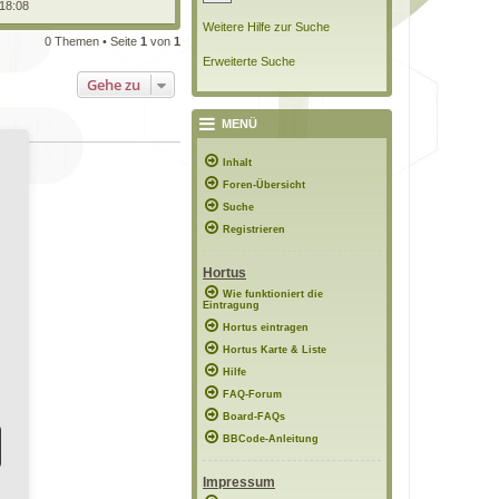
 18:08
Weitere Hilfe zur Suche
0 Themen • Seite
1
von
1
Erweiterte Suche
Gehe zu
MENÜ
Inhalt
Foren-Übersicht
Suche
Registrieren
Hortus
Wie funktioniert die
Eintragung
Hortus eintragen
Hortus Karte & Liste
Hilfe
FAQ-Forum
Board-FAQs
BBCode-Anleitung
Impressum