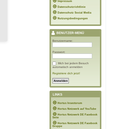
Impressum
Datenschutzrichtlinie
Datenschutz Social Media
Nutzungsbedingungen
BENUTZER-MENÜ
Benutzername:
Passwort:
Mich bei jedem Besuch
automatisch anmelden
Registriere dich jetzt!
LINKS
Hortus Insectorum
Hortus Netzwerk auf YouTube
Hortus Netzwerk DE Facebook
Seite
Hortus Netzwerk DE Facebook
Gruppe