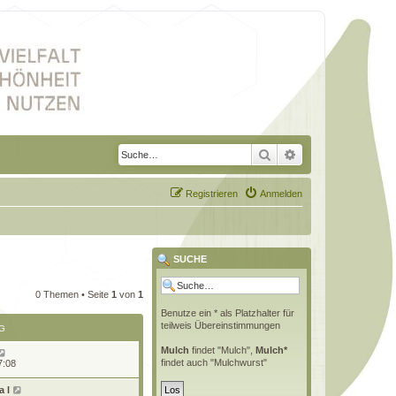
Suche
Erweiterte Suche
Registrieren
Anmelden
SUCHE
0 Themen • Seite
1
von
1
Benutze ein * als Platzhalter für
teilweis Übereinstimmungen
G
Mulch
findet "Mulch",
Mulch*
findet auch "Mulchwurst"
7:08
 l