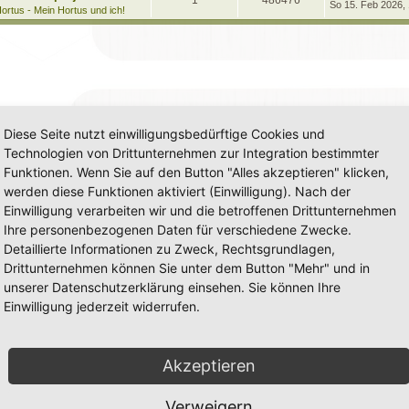
1
486476
e
So 15. Feb 2026,
t
g
e
ortus - Mein Hortus und ich!
t
r
n
u
z
w
r
B
t
e
t
g
e
i
o
i
r
t
w
r
B
r
r
f
e
a
i
o
i
g
t
f
t
r
r
f
a
e
e
Diese Seite nutzt einwilligungsbedürftige Cookies und
g
t
f
n
Technologien von Drittunternehmen zur Integration bestimmter
e
e
Funktionen. Wenn Sie auf den Button "Alles akzeptieren" klicken,
n
werden diese Funktionen aktiviert (Einwilligung). Nach der
Einwilligung verarbeiten wir und die betroffenen Drittunternehmen
Ihre personenbezogenen Daten für verschiedene Zwecke.
Detaillierte Informationen zu Zweck, Rechtsgrundlagen,
Drittunternehmen können Sie unter dem Button "Mehr" und in
unserer Datenschutzerklärung einsehen. Sie können Ihre
Einwilligung jederzeit widerrufen.
Akzeptieren
Verweigern