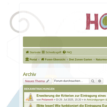
Startseite
Schnellzugriff
FAQ
Portal
Foren-Übersicht
Drei Zonen Garten
Naturmod
Archiv
Suche
Erw
Neues Thema
BEKANNTMACHUNGEN
Erweiterung der Kriterien zur Eintragung eines
von
Polarwelt
»
Di 29. Jul 2025, 15:20
» in
Ankündigungen 
[Bitte lesen] Wie funktioniert die Eintragung Eu