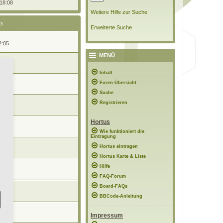
 18:08
Weitere Hilfe zur Suche
G
Erweiterte Suche
2:05
MENÜ
:20
Inhalt
Foren-Übersicht
22:38
Suche
n
Registrieren
09:05
Hortus
9:46
Wie funktioniert die
Eintragung
n
Hortus eintragen
8:33
Hortus Karte & Liste
n
Hilfe
9:04
FAQ-Forum
n
Board-FAQs
8:28
BBCode-Anleitung
n
:10
Impressum