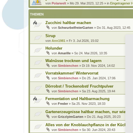
von
Polarwelt
»
Mo 29. Mai 2023, 12:25
» in
Eingetragener H
THEMEN
Zucchini haltbar machen
von
SchwurbelfreierGarten
»
Do 31. Aug 2023, 12:45
Sirup
von
Ann1981
»
Fr 3. Jul 2026, 15:02
Holunder
von
Amarille
»
So 24. Mai 2026, 10:35
Walnüsse trocknen und lagern
von
Simbienchen
»
Di 19. Nov 2024, 14:02
Vorratskammer/ Wintervorrat
von
Simbienchen
»
Do 25. Jan 2024, 17:06
Dörrobst / Trockenobst/ Fruchtpulver
von
Simbienchen
»
Sa 23. Aug 2025, 19:44
Fermentation und Haltbarmachung
von
Freder
»
Sa 25. Nov 2023, 18:33
Gartenerzeugnisse haltbar machen, nur wie?
von
GrizzlyimGarten
»
Do 21. Aug 2025, 20:23
Alles von der Knoblauchpflanze in der Küche v
von
Simbienchen
»
So 30. Jun 2024, 20:43