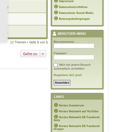
Impressum
 10:23
Datenschutzrichtlinie
Datenschutz Social Media
Nutzungsbedingungen
11:54
 20:35
BENUTZER-MENÜ
Benutzername:
12 Themen • Seite
1
von
1
Gehe zu
Passwort:
Mich bei jedem Besuch
automatisch anmelden
Registriere dich jetzt!
LINKS
Hortus Insectorum
Hortus Netzwerk auf YouTube
Hortus Netzwerk DE Facebook
Seite
Hortus Netzwerk DE Facebook
Gruppe