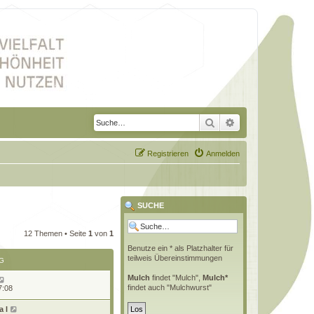
Suche
Erweiterte Suche
Registrieren
Anmelden
SUCHE
12 Themen • Seite
1
von
1
Benutze ein * als Platzhalter für
teilweis Übereinstimmungen
G
Mulch
findet "Mulch",
Mulch*
findet auch "Mulchwurst"
7:08
 l