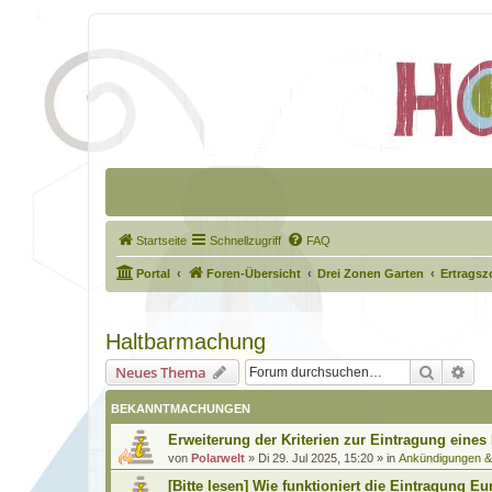
Startseite
Schnellzugriff
FAQ
Portal
Foren-Übersicht
Drei Zonen Garten
Ertragsz
Haltbarmachung
Suche
Erw
Neues Thema
BEKANNTMACHUNGEN
Erweiterung der Kriterien zur Eintragung eines
von
Polarwelt
»
Di 29. Jul 2025, 15:20
» in
Ankündigungen 
[Bitte lesen] Wie funktioniert die Eintragung Eu