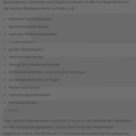
Bauerngarten, Hochbeet und Kräuterschnecken. In der Hot-Spot-Zone sind
die meisten Biotopelemente zu finden, z.B.
mehrere Totholzbereiche
wechselfeuchtes Biotop
mehrere Wildblumenstreifen
Trockenmauern
großer Reisighaufen
mehrere Kleinteiche
zwei große Insektennistwände
Wildbienennisthilfen rund um unser Holzhaus
Unzählige Nisthilfen für Vögel
Fledermauskasten
mehrere Igelunterkünfte
Brennesselecken
u.v.m.
Über unsere Website
www.naturgarten-langenau.de
möchten wir Menschen
für den Naturgartengedanken und für den Erhalt der Artenvielfalt
begeistern. Denn: Die Fläche der 17 Millionen deutschen Gärten entspricht