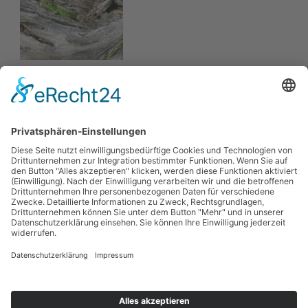
Hortus-Seite:
https://www.naturgarten-langenau.de
Kontaktangabe:
kontakt@naturgarten-langenau.de
Hortus Helix Pomatia
Hortus BK9-Garten
KONTAKT
IMPRESSUM
QUELLENANGABEN