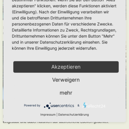
akzeptieren" klicken, werden diese Funktionen aktiviert
(Einwilligung). Nach der Einwilligung verarbeiten wir
und die betroffenen Drittunternehmen Ihre
personenbezogenen Daten für verschiedene Zwecke.
Laub rein und ein stabiles Dach über die untere Kelleretage. Links und
Detaillierte Informationen zu Zweck, Rechtsgrundlagen,
rechts sind sichere Hohlräume durch abgerundete Dachpfannen.
Drittunternehmen können Sie unter dem Button "Mehr"
und in unserer Datenschutzerklärung einsehen. Sie
können Ihre Einwilligung jederzeit widerrufen.
Akzeptieren
Verweigern
mehr
Powered by
&
Impressum
|
Datenschutzerklärung
Darüber habe ich aus Randsteinen, Ziegelsteine etc. noch weitere Etagen
eingebaut und dabei natürlich auf ausreichend Lücken geachtet.