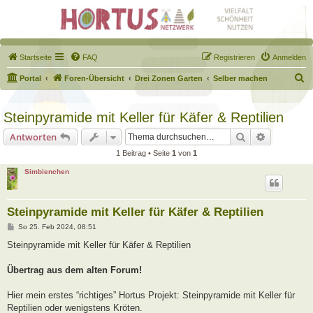
Startseite
FAQ
Registrieren
Anmelden
S
Portal
Foren-Übersicht
Drei Zonen Garten
Selber machen
u
c
Steinpyramide mit Keller für Käfer & Reptilien
h
Suche
Erweiterte
Antworten
e
1 Beitrag • Seite
1
von
1
Simbienchen
Steinpyramide mit Keller für Käfer & Reptilien
B
So 25. Feb 2024, 08:51
e
i
Steinpyramide mit Keller für Käfer & Reptilien
t
r
a
Übertrag aus dem alten Forum!
g
Hier mein erstes “richtiges” Hortus Projekt: Steinpyramide mit Keller für
Reptilien oder wenigstens Kröten.