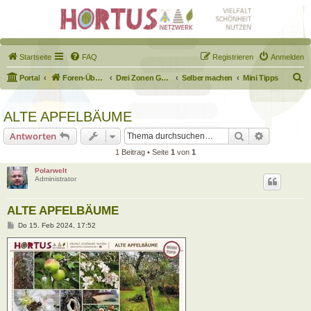
Startseite
FAQ
Registrieren
Anmelden
S
Portal
Foren-Übersicht
Drei Zonen Garten
Selber machen
Mini Tipps
u
c
ALTE APFELBÄUME
h
Suche
Erweiterte
Antworten
e
1 Beitrag • Seite
1
von
1
Polarwelt
Administrator
ALTE APFELBÄUME
B
Do 15. Feb 2024, 17:52
e
i
t
r
a
g