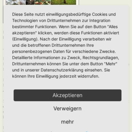
Diese Seite nutzt einwilligungsbedürftige Cookies und
Technologien von Drittunternehmen zur Integration
bestimmter Funktionen. Wenn Sie auf den Button "Alles
Man kann stolz und glücklich sein, einen alten Apfelbaum im Garten zu
akzeptieren" klicken, werden diese Funktionen aktiviert
haben.
(Einwilligung). Nach der Einwilligung verarbeiten wir
und die betroffenen Drittunternehmen Ihre
Jedes Exemplar ist ein Mikrokosmos üppigen Lebens.
personenbezogenen Daten für verschiedene Zwecke.
Detaillierte Informationen zu Zweck, Rechtsgrundlagen,
Im Frühling ernährt ein reicher Blütenflor Wildbienen und Insekten. Sein
Drittunternehmen können Sie unter dem Button "Mehr"
Laub spendet im Sommer Schatten und bedeckt im Winter schützend den
Boden.
und in unserer Datenschutzerklärung einsehen. Sie
können Ihre Einwilligung jederzeit widerrufen.
In Spalten und Höhlen des Stammes quartieren sich Vögel und
Fledermäuse ein. Moose, Flechten und Pilze besiedeln seine Rinde. In
abgestorbenen Ästen fühlen sich z.B. Käferlarven wohl.
Akzeptieren
Seine leckeren Früchte ernähren Mensch und Tier und selbst das Fallobst
dient im Herbst noch als Nahrungsquelle. Jeder alte Apfelbaum sollte
Verweigern
unter strengen Schutz gestellt werden. Kämpfen wir um den Erhalt dieser
kostbaren Naturjuwele!
mehr
Helfen sie mit, historische Apfelsorten vor dem Aussterben zu bewahren.