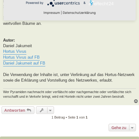
Entscheiden Sie sich bei Neupflanzungen für eine entsprechend alte
Powered by
&
Sorte.
Impressum
|
Datenschutzerklärung
Spezielle Fachgärtnereien bieten eine vielfältige Auswahl dieser
wertvollen Bäume an.
Autor:
Daniel Jakumeit
Hortus Vivus
Hortus Vivus auf FB
Daniel Jakumeit auf FB
Die Verwendung der Inhalte ist, unter Verlinkung auf das Hortus-Netzwerk
sowie die Erklärung und Vorstellung des Netzwerkes, erlaubt.
Wer Pyramiden nachmacht oder verfälscht oder nachgemachte oder verfälschte sich
verschafft und in Verkehr bringt, wird mit Horteln nicht unter zwei Jahren bestraft.
Antworten
1 Beitrag • Seite
1
von
1
Gehe zu