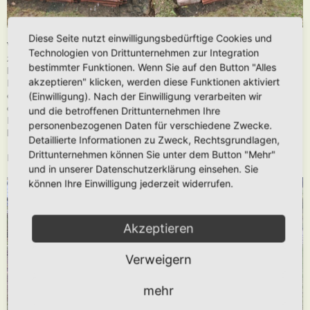
Diese Seite nutzt einwilligungsbedürftige Cookies und
Von außen wurden dann noch Biberschwanzdachpfannen zur
Technologien von Drittunternehmen zur Integration
zusätzlichen Stabilisierung und gegen das Eindringen von Mäusen
bestimmter Funktionen. Wenn Sie auf den Button "Alles
hochkant an die gestapelten Dachpfannen gesetzt. In die entstandenen
akzeptieren" klicken, werden diese Funktionen aktiviert
Nischen der Stapel haben wir schmale Holzstangen geschlagen, die
(Einwilligung). Nach der Einwilligung verarbeiten wir
ebenfalls verhindern sollen, dass die Dachpfannen verrutschen und
obenrum als " Dach" fungieren können. So kann ich gegebenenfalls
und die betroffenen Drittunternehmen Ihre
Frostschutzfließ oder Rankhilfen befestigen, je nachdem was ich
personenbezogenen Daten für verschiedene Zwecke.
benötige.
Detaillierte Informationen zu Zweck, Rechtsgrundlagen,
Drittunternehmen können Sie unter dem Button "Mehr"
Davor noch eine Reihe Tonziegel .... fertig.
und in unserer Datenschutzerklärung einsehen. Sie
können Ihre Einwilligung jederzeit widerrufen.
Akzeptieren
Verweigern
mehr