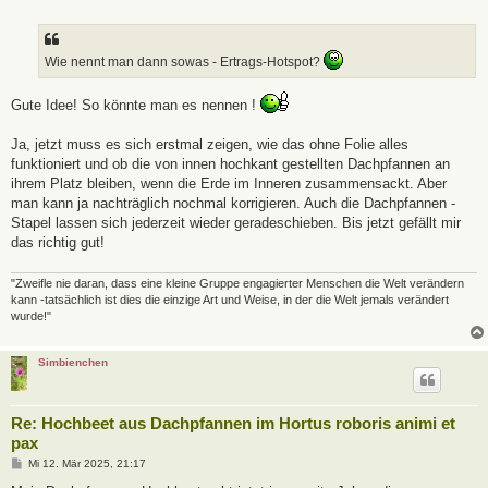
e
i
t
r
a
Wie nennt man dann sowas - Ertrags-Hotspot?
g
Gute Idee! So könnte man es nennen !
Ja, jetzt muss es sich erstmal zeigen, wie das ohne Folie alles
funktioniert und ob die von innen hochkant gestellten Dachpfannen an
ihrem Platz bleiben, wenn die Erde im Inneren zusammensackt. Aber
man kann ja nachträglich nochmal korrigieren. Auch die Dachpfannen -
Stapel lassen sich jederzeit wieder geradeschieben. Bis jetzt gefällt mir
das richtig gut!
"Zweifle nie daran, dass eine kleine Gruppe engagierter Menschen die Welt verändern
kann -tatsächlich ist dies die einzige Art und Weise, in der die Welt jemals verändert
wurde!"
Simbienchen
Re: Hochbeet aus Dachpfannen im Hortus roboris animi et
pax
B
Mi 12. Mär 2025, 21:17
e