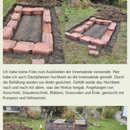
Ich habe keine Folie zum Auskleiden der Innenwände verwendet. Hier
habe ich auch Dachpfannen hochkant an die Innenwände gestellt. Durch
die Befüllung wurden sie direkt gesichert. Gefüllt wurde das Hochbeet
nach und nach mit allem, was der Hortus hergab. Angefangen von
Astschnitt, Staudenschnitt, Blättern, Grassoden und Erde, gemischt mit
Kompost und Hühnermist.