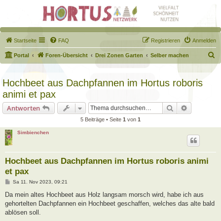
Startseite
FAQ
Registrieren
Anmelden
S
Portal
Foren-Übersicht
Drei Zonen Garten
Selber machen
u
c
Hochbeet aus Dachpfannen im Hortus roboris
h
animi et pax
e
Suche
Erweiterte
Antworten
5 Beiträge • Seite
1
von
1
Simbienchen
Hochbeet aus Dachpfannen im Hortus roboris animi
et pax
B
Sa 11. Nov 2023, 09:21
e
i
Da mein altes Hochbeet aus Holz langsam morsch wird, habe ich aus
t
gehortelten Dachpfannen ein Hochbeet geschaffen, welches das alte bald
r
a
ablösen soll.
g