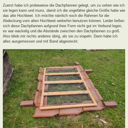
Zuerst habe ich probeweise die Dachpfannen gelegt, um zu sehen wie ich
sie legen kann und muss, damit ich die ungefähre gleiche Größe habe wie
das alte Hochbeet. Ich möchte nämlich noch die Rahmen für die
Abdeckung vom alten Hochbeet weiterhin benutzen können. Leider ließen
sich diese Dachpfannen aufgrund ihrer Form nicht gut im Verbund legen,
es war wackelig und die Abstände zwischen den Dachpfannen zu groß.
Also blieb mir nichts anderes übrig, als sie zu stapeln. Dann habe ich
alles ausgemessen und mit Band abgesteckt.