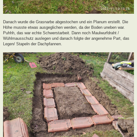
Danach wurde die Grasnarbe abgestochen und ein Planum erstellt. Die
Höhe musste etwas ausgeglichen werden, da der Boden uneben war.
Puhhh, das war echte Schwerstarbeit. Dann noch Maulwurfdraht /
Wühlmausschutz auslegen und danach folgte der angenehme Part, das
Legen/ Stapeln der Dachpfannen.