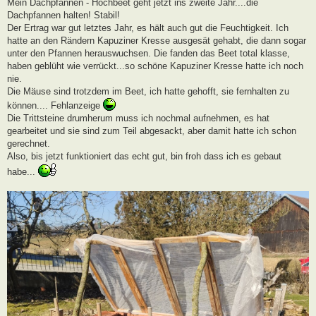
i
Mein Dachpfannen - Hochbeet geht jetzt ins zweite Jahr....die
t
Dachpfannen halten! Stabil!
r
a
Der Ertrag war gut letztes Jahr, es hält auch gut die Feuchtigkeit. Ich
g
hatte an den Rändern Kapuziner Kresse ausgesät gehabt, die dann sogar
unter den Pfannen herauswuchsen. Die fanden das Beet total klasse,
haben geblüht wie verrückt...so schöne Kapuziner Kresse hatte ich noch
nie.
Die Mäuse sind trotzdem im Beet, ich hatte gehofft, sie fernhalten zu
können.... Fehlanzeige
Die Trittsteine drumherum muss ich nochmal aufnehmen, es hat
gearbeitet und sie sind zum Teil abgesackt, aber damit hatte ich schon
gerechnet.
Also, bis jetzt funktioniert das echt gut, bin froh dass ich es gebaut
habe...