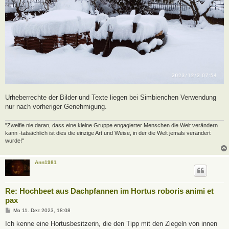
Urheberrechte der Bilder und Texte liegen bei Simbienchen Verwendung
nur nach vorheriger Genehmigung.
"Zweifle nie daran, dass eine kleine Gruppe engagierter Menschen die Welt verändern
kann -tatsächlich ist dies die einzige Art und Weise, in der die Welt jemals verändert
wurde!"
Ann1981
Re: Hochbeet aus Dachpfannen im Hortus roboris animi et
pax
B
Mo 11. Dez 2023, 18:08
e
i
Ich kenne eine Hortusbesitzerin, die den Tipp mit den Ziegeln von innen
t