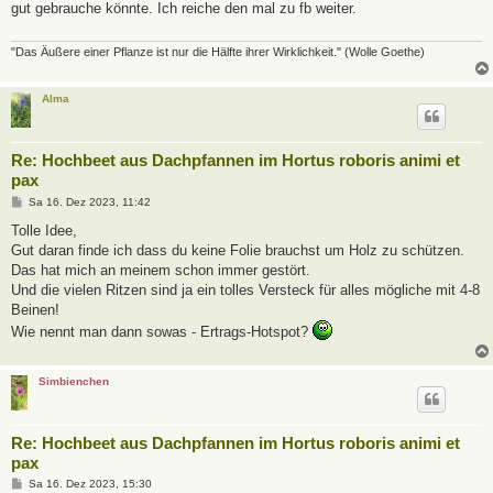
gut gebrauche könnte. Ich reiche den mal zu fb weiter.
r
a
g
"Das Äußere einer Pflanze ist nur die Hälfte ihrer Wirklichkeit." (Wolle Goethe)
Alma
Re: Hochbeet aus Dachpfannen im Hortus roboris animi et
pax
B
Sa 16. Dez 2023, 11:42
e
i
Tolle Idee,
t
Gut daran finde ich dass du keine Folie brauchst um Holz zu schützen.
r
a
Das hat mich an meinem schon immer gestört.
g
Und die vielen Ritzen sind ja ein tolles Versteck für alles mögliche mit 4-8
Beinen!
Wie nennt man dann sowas - Ertrags-Hotspot?
Simbienchen
Re: Hochbeet aus Dachpfannen im Hortus roboris animi et
pax
B
Sa 16. Dez 2023, 15:30