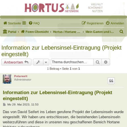
Startseite
FAQ
Registrieren
Anmelden
S
Portal
Foren-Übersicht
Hortus / Hortane Habitate / Garten auf dem Weg
Mein Garten und ich!
u
c
Information zur Lebensinsel-Eintragung (Projekt
h
eingestellt)
e
Suche
Erweiterte
Antworten
1 Beitrag • Seite
1
von
1
Polarwelt
Administrator
Information zur Lebensinsel-Eintragung (Projekt
eingestellt)
B
Mo 29. Mai 2023, 11:53
e
i
Das von David Seifert ins Leben gerufene Projekt der Lebensinseln wurde
t
eingestellt. Wir haben uns entschlossen, die bestehenden Lebensinseln
r
a
weiterzuführen und diese in unseren neu geschaffenen Bereich Hortane
g