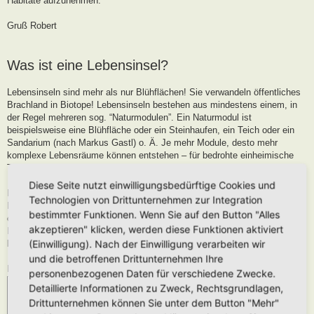
Habitate aufzunehmen.
Gruß Robert
Was ist eine Lebensinsel?
Lebensinseln sind mehr als nur Blühflächen! Sie verwandeln öffentliches
Brachland in Biotope! Lebensinseln bestehen aus mindestens einem, in
der Regel mehreren sog. “Naturmodulen”. Ein Naturmodul ist
beispielsweise eine Blühfläche oder ein Steinhaufen, ein Teich oder ein
Sandarium (nach Markus Gastl) o. Ä. Je mehr Module, desto mehr
komplexe Lebensräume können entstehen – für bedrohte einheimische
Tiere und Pflanzen.
Diese Seite nutzt einwilligungsbedürftige Cookies und
Lebensinseln werden – sofern Pflege nötig ist – entweder von der
Technologien von Drittunternehmen zur Integration
Kommune oder dem Eigentümer im Sinne der Nachhaltigkeit gepflegt,
bestimmter Funktionen. Wenn Sie auf den Button "Alles
oder durch einen Paten, der sich für das Anlegen und den Erhalt einer
akzeptieren" klicken, werden diese Funktionen aktiviert
Insel einsetzt. Genehmigung des Eigentümers genügt – um den Rest
(Einwilligung). Nach der Einwilligung verarbeiten wir
kümmern sich die Aktiven der Lebensinseln!
und die betroffenen Drittunternehmen Ihre
Hilfe und Ansprechpartner findet Ihr auf der Seite
lebensinseln.org
personenbezogenen Daten für verschiedene Zwecke.
Detaillierte Informationen zu Zweck, Rechtsgrundlagen,
Drittunternehmen können Sie unter dem Button "Mehr"