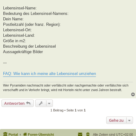
Lebensinsel-Name:
Bedeutung des Lebensinsel-Namens:
Dein Name:
Postleitzahl (oder franz. Region):
Lebensinsel-Ort:
Lebensinsel-Land:
Größe in m2:
Beschreibung der Lebensinsel
Aussagekräftige Bilder
---
FAQ: Wie kann ich meine alte Lebensinsel umziehen
Wer Pyramiden nachmacht oder verfälscht oder nachgemachte oder verfälschte sich
verschafft und in Verkehr bringt, wird mit Horteln nicht unter zwei Jahren bestraft.
Antworten
1 Beitrag • Seite
1
von
1
Gehe zu
Portal
Foren-Übersicht
Alle Zeiten sind
UTC+02:00