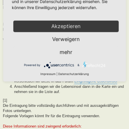
und in unserer Datenschutzerklärung einsehen. Sie
können Ihre Einwilligung jederzeit widerrufen.
lebensinsel.jpg (6.29 KiB) 3222 mal betrachtet
Da es hier in letzter Zeit öfters zu Irritationen kam, private Gärten sind
Akzeptieren
keine Lebensinseln, hierbei handelt es sich um einen Hortus.
Verweigern
Wie läuft die Eintragung ab
Als erstes registriert Ihr Euch einen Account unter
Registrieren
,
mehr
sofern noch nicht vorhanden
Als Nächstes tragt Ihr Euren Fläche in das Forum
Grünfläche auf dem Weg zur Lebensinsel
Powered by
&
ein. Siehe [1]
Wir prüfen dann die Eintragung und wenn diese vollständig ist und
Impressum
|
Datenschutzerklärung
wir der Meinung sind, dass es sich um eine Lebensinsel handelt,
verschieben wir diese in das Forum
Eingetragene Lebensinsel
Anschließend tragen wir die Lebensinsel dann in die Karte ein und
nehmen sie in die Liste auf.
[1]
Die Eintragung bitte vollständig durchführen und mit aussagekräftigen
Fotos unterlegen.
Folgende Vorlagen könnt Ihr für die Eintragung verwenden.
Diese Informationen sind zwingend erforderlich: