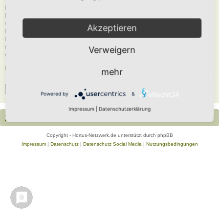
Du musst in diesem Forum registriert sein, um dich anmelden zu können. Die
Registrierung ist in wenigen Augenblicken erledigt und ermöglicht dir, auf
weitere Funktionen zuzugreifen. Die Board-Administration kann registrierten
Akzeptieren
Benutzern auch zusätzliche Berechtigungen zuweisen. Beachte bitte unsere
Nutzungsbedingungen und die verwandten Regelungen, bevor du dich
registrierst. Bitte beachte auch die jeweiligen Forenregeln, wenn du dich in
Verweigern
diesem Board bewegst.
Nutzungsbedingungen
|
Datenschutzerklärung
mehr
Registrieren
Powered by
&
Impressum
|
Datenschutzerklärung
Portal
Foren-Übersicht
Alle Zeiten sind
UTC+02:00
Copyright - Hortus-Netzwerk.de unterstützt durch phpBB
Impressum
|
Datenschutz
|
Datenschutz Social Media
|
Nutzungsbedingungen