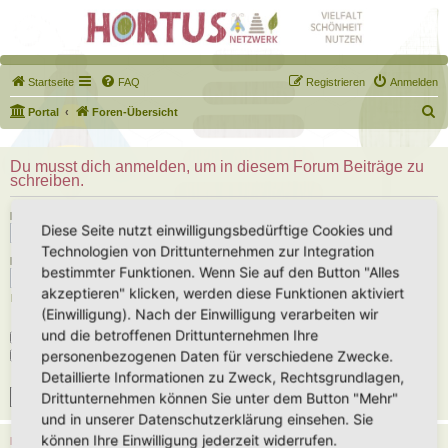
Startseite
FAQ
Registrieren
Anmelden
S
Portal
Foren-Übersicht
u
c
Du musst dich anmelden, um in diesem Forum Beiträge zu
schreiben.
h
e
Benutzername:
Diese Seite nutzt einwilligungsbedürftige Cookies und
Technologien von Drittunternehmen zur Integration
Passwort:
bestimmter Funktionen. Wenn Sie auf den Button "Alles
akzeptieren" klicken, werden diese Funktionen aktiviert
Ich habe mein Passwort vergessen
(Einwilligung). Nach der Einwilligung verarbeiten wir
und die betroffenen Drittunternehmen Ihre
Angemeldet bleiben
personenbezogenen Daten für verschiedene Zwecke.
Meinen Online-Status während dieser Sitzung verbergen
Detaillierte Informationen zu Zweck, Rechtsgrundlagen,
Drittunternehmen können Sie unter dem Button "Mehr"
und in unserer Datenschutzerklärung einsehen. Sie
können Ihre Einwilligung jederzeit widerrufen.
REGISTRIEREN