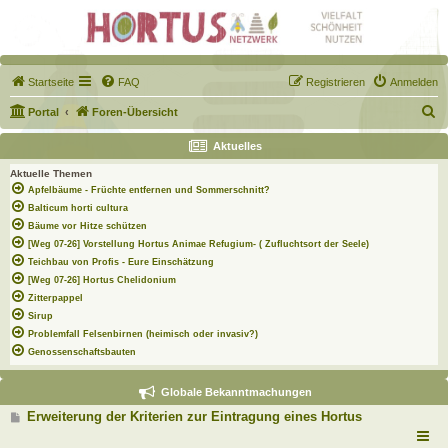
Startseite
FAQ
Registrieren
Anmelden
S
Portal
Foren-Übersicht
u
Aktuelles
c
Aktuelle Themen
h
Apfelbäume - Früchte entfernen und Sommerschnitt?
e
Balticum horti cultura
Bäume vor Hitze schützen
[Weg 07-26] Vorstellung Hortus Animae Refugium- ( Zufluchtsort der Seele)
Teichbau von Profis - Eure Einschätzung
[Weg 07-26] Hortus Chelidonium
Zitterpappel
Sirup
Problemfall Felsenbirnen (heimisch oder invasiv?)
Genossenschaftsbauten
Globale Bekanntmachungen
B
Erweiterung der Kriterien zur Eintragung eines Hortus
e
i