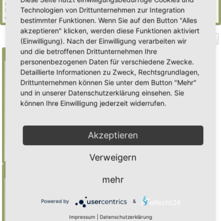
und 348 Gäste (basierend auf den aktiven Besuchern der letzten 5 Minuten)
Technologien von Drittunternehmen zur Integration
Der Besucherrekord liegt bei
2235
Besuchern, die am Mi 29. Jul 2026, 21:02 gleichzeitig
online waren.
bestimmter Funktionen. Wenn Sie auf den Button "Alles
akzeptieren" klicken, werden diese Funktionen aktiviert
Gehe zu
(Einwilligung). Nach der Einwilligung verarbeiten wir
und die betroffenen Drittunternehmen Ihre
Suche
personenbezogenen Daten für verschiedene Zwecke.
Detaillierte Informationen zu Zweck, Rechtsgrundlagen,
Drittunternehmen können Sie unter dem Button "Mehr"
Benutze ein * als Platzhalter für teilweis
und in unserer Datenschutzerklärung einsehen. Sie
Übereinstimmungen
können Ihre Einwilligung jederzeit widerrufen.
Mulch
findet "Mulch",
Mulch*
findet auch
"Mulchwurst"
Akzeptieren
Weitere Hilfe zur Suche
Erweiterte Suche
Verweigern
Menü
mehr
Inhalt
Foren-Übersicht
Powered by
&
Suche
Impressum
|
Datenschutzerklärung
Registrieren