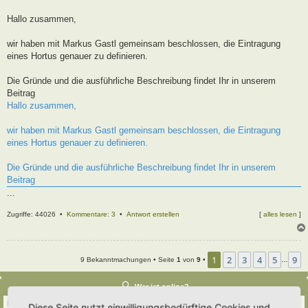
t
r
Hallo zusammen,
a
g
wir haben mit Markus Gastl gemeinsam beschlossen, die Eintragung
eines Hortus genauer zu definieren.
Die Gründe und die ausführliche Beschreibung findet Ihr in unserem
Beitrag
Hallo zusammen,
wir haben mit Markus Gastl gemeinsam beschlossen, die Eintragung
eines Hortus genauer zu definieren.
Die Gründe und die ausführliche Beschreibung findet Ihr in unserem
Beitrag
...
Zugriffe: 44026 •
Kommentare: 3
•
Antwort erstellen
[
alles lesen
]
1
2
3
4
5
9
9 Bekanntmachungen • Seite
1
von
9
•
…
Wer ist online?
Insgesamt sind
351
Besucher online :: 3 sichtbare Mitglieder, 0 unsichtbare Mitglieder
Diese Seite nutzt einwilligungsbedürftige Cookies und