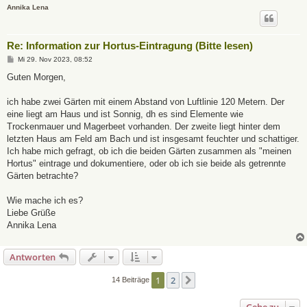
Annika Lena
Re: Information zur Hortus-Eintragung (Bitte lesen)
B
Mi 29. Nov 2023, 08:52
e
i
Guten Morgen,
t
r
a
ich habe zwei Gärten mit einem Abstand von Luftlinie 120 Metern. Der
g
eine liegt am Haus und ist Sonnig, dh es sind Elemente wie
Trockenmauer und Magerbeet vorhanden. Der zweite liegt hinter dem
letzten Haus am Feld am Bach und ist insgesamt feuchter und schattiger.
Ich habe mich gefragt, ob ich die beiden Gärten zusammen als "meinen
Hortus" eintrage und dokumentiere, oder ob ich sie beide als getrennte
Gärten betrachte?
Wie mache ich es?
Liebe Grüße
Annika Lena
Antworten
1
2
Nächste
14 Beiträge
Gehe zu