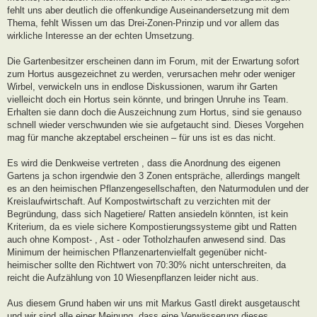
fehlt uns aber deutlich die offenkundige Auseinandersetzung mit dem
Thema, fehlt Wissen um das Drei-Zonen-Prinzip und vor allem das
wirkliche Interesse an der echten Umsetzung.
Die Gartenbesitzer erscheinen dann im Forum, mit der Erwartung sofort
zum Hortus ausgezeichnet zu werden, verursachen mehr oder weniger
Wirbel, verwickeln uns in endlose Diskussionen, warum ihr Garten
vielleicht doch ein Hortus sein könnte, und bringen Unruhe ins Team.
Erhalten sie dann doch die Auszeichnung zum Hortus, sind sie genauso
schnell wieder verschwunden wie sie aufgetaucht sind. Dieses Vorgehen
mag für manche akzeptabel erscheinen – für uns ist es das nicht.
Es wird die Denkweise vertreten , dass die Anordnung des eigenen
Gartens ja schon irgendwie den 3 Zonen entspräche, allerdings mangelt
es an den heimischen Pflanzengesellschaften, den Naturmodulen und der
Kreislaufwirtschaft. Auf Kompostwirtschaft zu verzichten mit der
Begründung, dass sich Nagetiere/ Ratten ansiedeln könnten, ist kein
Kriterium, da es viele sichere Kompostierungssysteme gibt und Ratten
auch ohne Kompost- , Ast - oder Totholzhaufen anwesend sind. Das
Minimum der heimischen Pflanzenartenvielfalt gegenüber nicht-
heimischer sollte den Richtwert von 70:30% nicht unterschreiten, da
reicht die Aufzählung von 10 Wiesenpflanzen leider nicht aus.
Aus diesem Grund haben wir uns mit Markus Gastl direkt ausgetauscht
und wir sind alle einer Meinung, dass eine Verwässerung dieses