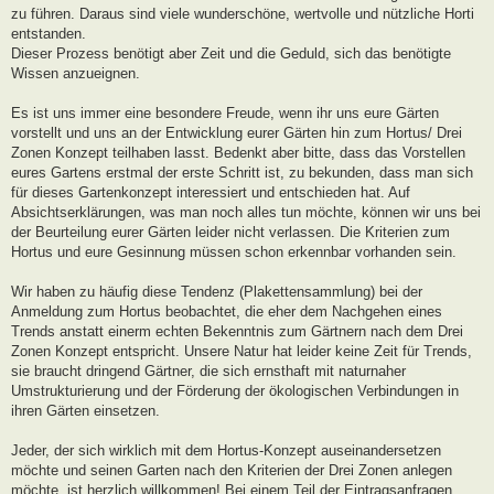
zu führen. Daraus sind viele wunderschöne, wertvolle und nützliche Horti
entstanden.
Dieser Prozess benötigt aber Zeit und die Geduld, sich das benötigte
Wissen anzueignen.
Es ist uns immer eine besondere Freude, wenn ihr uns eure Gärten
vorstellt und uns an der Entwicklung eurer Gärten hin zum Hortus/ Drei
Zonen Konzept teilhaben lasst. Bedenkt aber bitte, dass das Vorstellen
eures Gartens erstmal der erste Schritt ist, zu bekunden, dass man sich
für dieses Gartenkonzept interessiert und entschieden hat. Auf
Absichtserklärungen, was man noch alles tun möchte, können wir uns bei
der Beurteilung eurer Gärten leider nicht verlassen. Die Kriterien zum
Hortus und eure Gesinnung müssen schon erkennbar vorhanden sein.
Wir haben zu häufig diese Tendenz (Plakettensammlung) bei der
Anmeldung zum Hortus beobachtet, die eher dem Nachgehen eines
Trends anstatt einerm echten Bekenntnis zum Gärtnern nach dem Drei
Zonen Konzept entspricht. Unsere Natur hat leider keine Zeit für Trends,
sie braucht dringend Gärtner, die sich ernsthaft mit naturnaher
Umstrukturierung und der Förderung der ökologischen Verbindungen in
ihren Gärten einsetzen.
Jeder, der sich wirklich mit dem Hortus-Konzept auseinandersetzen
möchte und seinen Garten nach den Kriterien der Drei Zonen anlegen
möchte, ist herzlich willkommen! Bei einem Teil der Eintragsanfragen