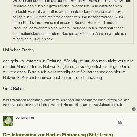
Wir sind am überlegen uns für den Hortus zu "Bewerben". Unser Garten
g
ist allerdings auch für gewerbliche Zwecke um Geld einzunehmen
gedacht. Es wird zwar alles wieder in den Garten fliessen aber evtl.
sollen auch 1-2 Arbeitsplätze geschaffen und bezahlt werden. Zum
einen Produzieren wir ja mit unseren Bienen Honig und andere
Produkte, desweiteren sind wir am überlegen auch kostenpflichtige
Informationstage und andere Sachen anzubieten. An wen wende ich
mich für die Erlaubniss?
Hallöchen Freder,
das geht vollkommen in Ordnung. Wichtig ist nur, das man nicht versucht
mit der Marke "Hortus-Netzwerk" (die es ja so eigentlich nicht gibt) Geld
zu verdienen. Bitte auch nicht ständig neue Verkaufsanzeigen hier im
Netzwerk. Ansonsten erwarte ich gerne Eure Eintragung.
Gruß Robert
Wer Pyramiden nachmacht oder verfälscht oder nachgemachte oder verfälschte sich
verschafft und in Verkehr bringt, wird mit Horteln nicht unter zwei Jahren bestraft.
Dorfgaertner
Re: Information zur Hortus-Eintragung (Bitte lesen)