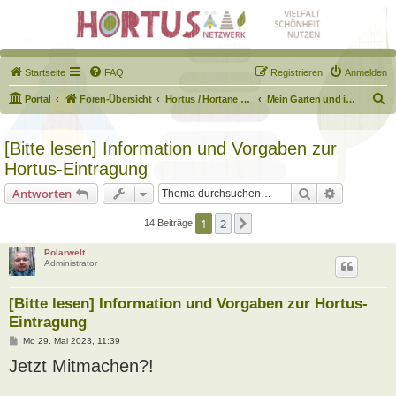
Startseite
FAQ
Registrieren
Anmelden
S
Portal
Foren-Übersicht
Hortus / Hortane Habitate / Garten auf dem Weg
Mein Garten und ich!
u
c
[Bitte lesen] Information und Vorgaben zur
h
Hortus-Eintragung
e
Suche
Erweiterte
Antworten
1
2
Nächste
14 Beiträge
Polarwelt
Administrator
[Bitte lesen] Information und Vorgaben zur Hortus-
Eintragung
B
Mo 29. Mai 2023, 11:39
e
Jetzt Mitmachen?!
i
t
r
a