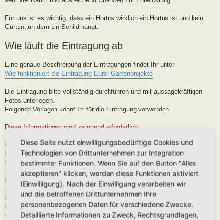
sehr viel Raum und ausreichend Chancen zur Entwicklung.
Für uns ist es wichtig, dass ein Hortus wirklich ein Hortus ist und kein
Garten, an dem ein Schild hängt.
Wie läuft die Eintragung ab
Eine genaue Beschreibung der Eintragungen findet Ihr unter
Wie funktioniert die Eintragung Eurer Gartenprojekte
Die Eintragung bitte vollständig durchführen und mit aussagekräftigen
Fotos unterlegen.
Folgende Vorlagen könnt Ihr für die Eintragung verwenden.
Diese Informationen sind zwingend erforderlich:
Diese Seite nutzt einwilligungsbedürftige Cookies und
Hortus-Name:
Technologien von Drittunternehmen zur Integration
Bedeutung des Hortus-Namens:
Dein Name:
(Muss kein Realnamen sein, kann auch Euer Forenname
bestimmter Funktionen. Wenn Sie auf den Button "Alles
sein)
akzeptieren" klicken, werden diese Funktionen aktiviert
Postleitzahl (oder franz. Region):
Brauche ich für die Karteneintrag, wird
(Einwilligung). Nach der Einwilligung verarbeiten wir
aber nur in der Nähe, niemals Punktgenau platziert
und die betroffenen Drittunternehmen Ihre
Hortus-Ort:
wie PLZ
personenbezogenen Daten für verschiedene Zwecke.
Hortus-Land:
Detaillierte Informationen zu Zweck, Rechtsgrundlagen,
Größe in m2: