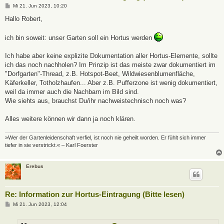
B
Mi 21. Jun 2023, 10:20
e
i
Hallo Robert,
t
r
a
ich bin soweit: unser Garten soll ein Hortus werden
g
Ich habe aber keine explizite Dokumentation aller Hortus-Elemente, sollte
ich das noch nachholen? Im Prinzip ist das meiste zwar dokumentiert im
"Dorfgarten"-Thread, z.B. Hotspot-Beet, Wildwiesenblumenfläche,
Käferkeller, Totholzhaufen... Aber z.B. Pufferzone ist wenig dokumentiert,
weil da immer auch die Nachbarn im Bild sind.
Wie siehts aus, brauchst Du/ihr nachweistechnisch noch was?
Alles weitere können wir dann ja noch klären.
»Wer der Gartenleidenschaft verfiel, ist noch nie geheilt worden. Er fühlt sich immer
tiefer in sie verstrickt.« – Karl Foerster
Erebus
Re: Information zur Hortus-Eintragung (Bitte lesen)
B
Mi 21. Jun 2023, 12:04
e
i
t