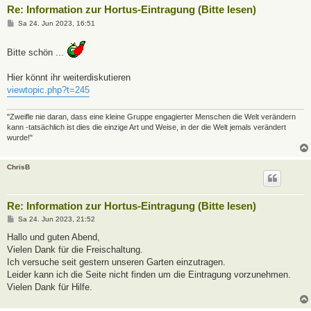
Re: Information zur Hortus-Eintragung (Bitte lesen)
B
Sa 24. Jun 2023, 16:51
e
i
t
Bitte schön ...
r
a
g
Hier könnt ihr weiterdiskutieren
viewtopic.php?t=245
"Zweifle nie daran, dass eine kleine Gruppe engagierter Menschen die Welt verändern
kann -tatsächlich ist dies die einzige Art und Weise, in der die Welt jemals verändert
wurde!"
ChrisB
Re: Information zur Hortus-Eintragung (Bitte lesen)
B
Sa 24. Jun 2023, 21:52
e
i
Hallo und guten Abend,
t
Vielen Dank für die Freischaltung.
r
a
Ich versuche seit gestern unseren Garten einzutragen.
g
Leider kann ich die Seite nicht finden um die Eintragung vorzunehmen.
Vielen Dank für Hilfe.