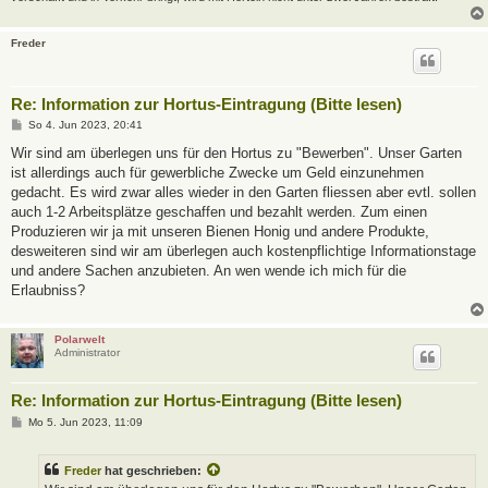
Freder
Re: Information zur Hortus-Eintragung (Bitte lesen)
B
So 4. Jun 2023, 20:41
e
i
Wir sind am überlegen uns für den Hortus zu "Bewerben". Unser Garten
t
ist allerdings auch für gewerbliche Zwecke um Geld einzunehmen
r
a
gedacht. Es wird zwar alles wieder in den Garten fliessen aber evtl. sollen
g
auch 1-2 Arbeitsplätze geschaffen und bezahlt werden. Zum einen
Produzieren wir ja mit unseren Bienen Honig und andere Produkte,
desweiteren sind wir am überlegen auch kostenpflichtige Informationstage
und andere Sachen anzubieten. An wen wende ich mich für die
Erlaubniss?
Polarwelt
Administrator
Re: Information zur Hortus-Eintragung (Bitte lesen)
B
Mo 5. Jun 2023, 11:09
e
i
t
Freder
hat geschrieben:
r
a