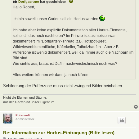
Dorfgaertner
hat geschrieben:
r
a
Hallo Robert,
g
ich bin soweit: unser Garten soll ein Hortus werden
Ich habe aber keine explizite Dokumentation aller Hortus-Elemente,
sollte ich das noch nachholen? Im Prinzip ist das meiste zwar
dokumentiert im "Dorfgarten"-Thread, z.B. Hotspot-Beet,
Wildwiesenblumenfläche, Käferkeller, Totholzhaufen... Aber z.B.
Pufferzone ist wenig dokumentiert, weil da immer auch die Nachbarn im
Bild sind.
Wie siehts aus, brauchst Du/ihr nachweistechnisch noch was?
Alles weitere können wir dann ja noch klären.
Schilderung der Pufferzone muss nicht zwingend Bilder beinhalten
Nicht die Blumen und Bäume,
nur der Garten ist unser Eigentum.
Polarwelt
Administrator
Re: Information zur Hortus-Eintragung (Bitte lesen)
B
Sa 24. Jun 2023, 12:35