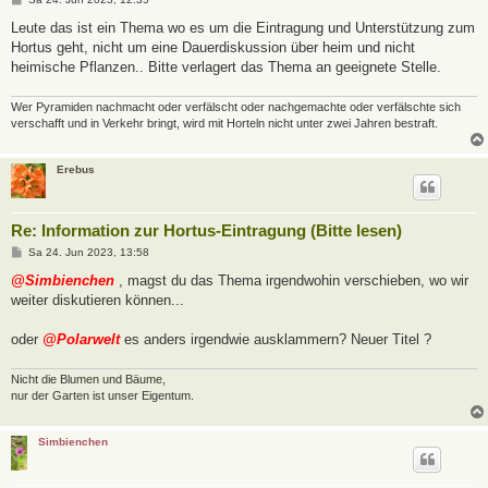
e
i
Leute das ist ein Thema wo es um die Eintragung und Unterstützung zum
t
Hortus geht, nicht um eine Dauerdiskussion über heim und nicht
r
a
heimische Pflanzen.. Bitte verlagert das Thema an geeignete Stelle.
g
Wer Pyramiden nachmacht oder verfälscht oder nachgemachte oder verfälschte sich
verschafft und in Verkehr bringt, wird mit Horteln nicht unter zwei Jahren bestraft.
Erebus
Re: Information zur Hortus-Eintragung (Bitte lesen)
B
Sa 24. Jun 2023, 13:58
e
i
@Simbienchen
, magst du das Thema irgendwohin verschieben, wo wir
t
weiter diskutieren können...
r
a
g
oder
@Polarwelt
es anders irgendwie ausklammern? Neuer Titel ?
Nicht die Blumen und Bäume,
nur der Garten ist unser Eigentum.
Simbienchen