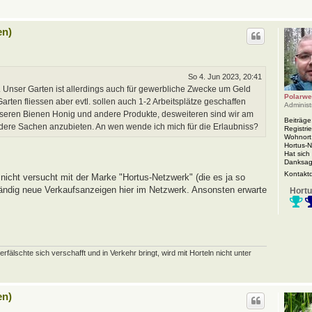
en)
So 4. Jun 2023, 20:41
 Unser Garten ist allerdings auch für gewerbliche Zwecke um Geld
Polarwe
rten fliessen aber evtl. sollen auch 1-2 Arbeitsplätze geschaffen
Administ
nseren Bienen Honig und andere Produkte, desweiteren sind wir am
Beiträge
ndere Sachen anzubieten. An wen wende ich mich für die Erlaubniss?
Registrie
Wohnort
Hortus-
Hat sich
Danksag
Kontakt
nicht versucht mit der Marke "Hortus-Netzwerk" (die es ja so
 ständig neue Verkaufsanzeigen hier im Netzwerk. Ansonsten erwarte
Hortu
schte sich verschafft und in Verkehr bringt, wird mit Horteln nicht unter
en)