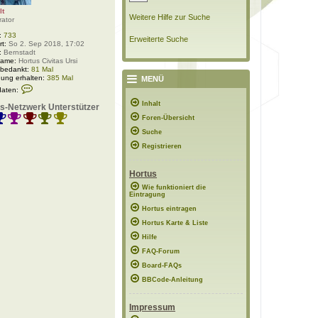
lt
Weitere Hilfe zur Suche
rator
:
733
Erweiterte Suche
rt:
So 2. Sep 2018, 17:02
:
Bernstadt
Name:
Hortus Civitas Ursi
 bedankt:
81 Mal
ung erhalten:
385 Mal
MENÜ
K
daten:
o
n
Inhalt
s-Netzwerk Unterstützer
t
Foren-Übersicht
a
k
Suche
t
d
Registrieren
a
t
e
Hortus
n
v
Wie funktioniert die
Eintragung
o
n
Hortus eintragen
P
o
Hortus Karte & Liste
l
Hilfe
a
r
FAQ-Forum
w
e
Board-FAQs
l
BBCode-Anleitung
t
Impressum