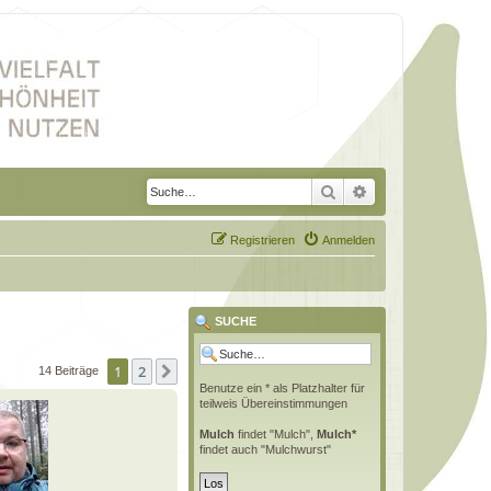
Suche
Erweiterte Suche
Registrieren
Anmelden
SUCHE
1
2
Nächste
14 Beiträge
Benutze ein * als Platzhalter für
teilweis Übereinstimmungen
Mulch
findet "Mulch",
Mulch*
findet auch "Mulchwurst"