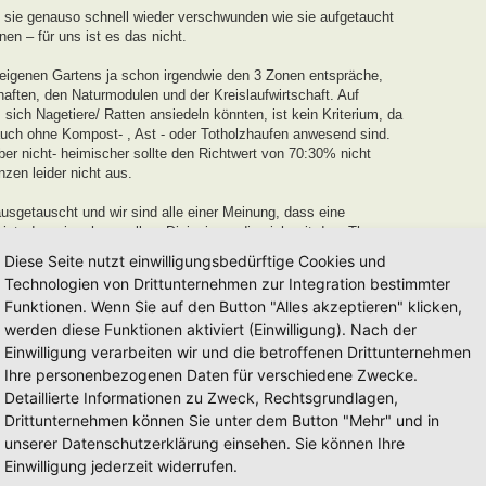
 sie genauso schnell wieder verschwunden wie sie aufgetaucht
n – für uns ist es das nicht.
 eigenen Gartens ja schon irgendwie den 3 Zonen entspräche,
aften, den Naturmodulen und der Kreislaufwirtschaft. Auf
ich Nagetiere/ Ratten ansiedeln könnten, ist kein Kriterium, da
uch ohne Kompost- , Ast - oder Totholzhaufen anwesend sind.
r nicht- heimischer sollte den Richtwert von 70:30% nicht
nzen leider nicht aus.
sgetauscht und wir sind alle einer Meinung, dass eine
ist, den wir gehen wollen. Diejenigen, die sich mit dem Thema
 recht Stolz auf ihr Werk sein können, und an die verleihen wir
Diese Seite nutzt einwilligungsbedürftige Cookies und
Technologien von Drittunternehmen zur Integration bestimmter
Funktionen. Wenn Sie auf den Button "Alles akzeptieren" klicken,
 und Entwicklungszeit von einem Jahr
für neu eingereichte
werden diese Funktionen aktiviert (Einwilligung). Nach der
r in dieser Zeit keinerlei Weiterentwicklung oder
uszeichnung von uns ausgesprochen werden.
Einwilligung verarbeiten wir und die betroffenen Drittunternehmen
Ihre personenbezogenen Daten für verschiedene Zwecke.
dell auseinanderzusetzen und euren Garten auf den Weg zu einem
Detaillierte Informationen zu Zweck, Rechtsgrundlagen,
erden euch mit Tipps und Tricks unterstützen.
Drittunternehmen können Sie unter dem Button "Mehr" und in
mag es länger, beim anderen kürzer sein. Es mag auch Gärten
unserer Datenschutzerklärung einsehen. Sie können Ihre
 nach Jahren einfach eintragen lassen möchten, diese werden wir
Einwilligung jederzeit widerrufen.