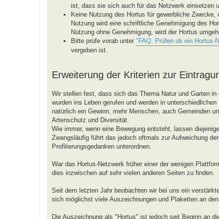
ist, dass sie sich auch für das Netzwerk einsetzen 
Keine Nutzung des Hortus für gewerbliche Zwecke, 
Nutzung wird eine schriftliche Genehmigung des Hor
Nutzung ohne Genehmigung, wird der Hortus umgeh
Bitte prüfe vorab unter
"FAQ: Prüfen ob ein Hortus-
vergeben ist.
Erweiterung der Kriterien zur Eintragu
Wir stellen fest, dass sich das Thema Natur und Garten in 
wurden ins Leben gerufen und werden in unterschiedlichen R
natürlich ein Gewinn, mehr Menschen, auch Gemeinden 
Artenschutz und Diversität.
Wie immer, wenn eine Bewegung entsteht, lassen diejenigen
Zwangsläufig führt das jedoch oftmals zur Aufweichung der 
Profilierungsgedanken unterordnen.
War das Hortus-Netzwerk früher einer der wenigen Plattform
dies inzwischen auf sehr vielen anderen Seiten zu finden.
Seit dem letzten Jahr beobachten wir bei uns ein verstärk
sich möglichst viele Auszeichnungen und Plaketten an de
Die Auszeichnung als "Hortus" ist jedoch seit Beginn an d