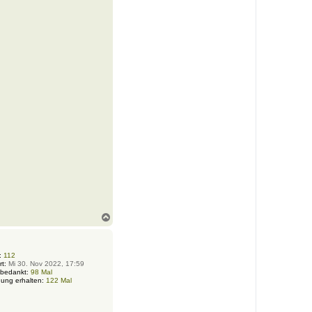
N
a
c
h
o
:
112
rt:
Mi 30. Nov 2022, 17:59
b
 bedankt:
98 Mal
e
ung erhalten:
122 Mal
n