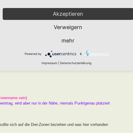
arten den " Namen HORTUS nach Markus Gastl" tragen kann, der
er Beugen der Kriterien ist nicht zielführend. Das Drei Zonen
Akzeptieren
Raum und ausreichend Chancen zur Entwicklung.
Verweigern
 ist und kein Garten, an dem ein Schild hängt.
mehr
er
Wie funktioniert die Eintragung Eurer Gartenprojekte
Powered by
&
gekräftigen Fotos unterlegen.
Impressum
|
Datenschutzerklärung
Forenname sein)
neintrag, wird aber nur in der Nähe, niemals Punktgenau platziert
ollte sich auf die Drei-Zonen beziehen und was hier vorhanden