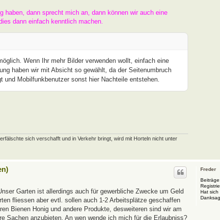
ng haben, dann sprecht mich an, dann können wir auch eine
dies dann einfach kenntlich machen.
 möglich. Wenn Ihr mehr Bilder verwenden wollt, einfach eine
ung haben wir mit Absicht so gewählt, da der Seitenumbruch
t und Mobilfunkbenutzer sonst hier Nachteile entstehen.
schte sich verschafft und in Verkehr bringt, wird mit Horteln nicht unter
en)
Freder
Beiträge
Registrie
Unser Garten ist allerdings auch für gewerbliche Zwecke um Geld
Hat sich
Danksag
en fliessen aber evtl. sollen auch 1-2 Arbeitsplätze geschaffen
eren Bienen Honig und andere Produkte, desweiteren sind wir am
ere Sachen anzubieten. An wen wende ich mich für die Erlaubniss?