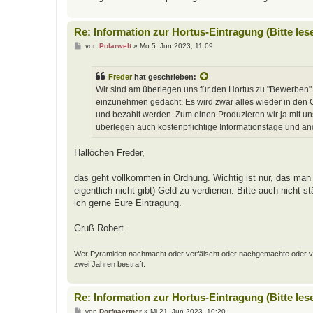
Re: Information zur Hortus-Eintragung (Bitte les
B
von
Polarwelt
»
Mo 5. Jun 2023, 11:09
e
i
t
Freder
hat geschrieben:
r
a
Wir sind am überlegen uns für den Hortus zu "Bewerben".
g
einzunehmen gedacht. Es wird zwar alles wieder in den Ga
und bezahlt werden. Zum einen Produzieren wir ja mit u
überlegen auch kostenpflichtige Informationstage und a
Hallöchen Freder,
das geht vollkommen in Ordnung. Wichtig ist nur, das man 
eigentlich nicht gibt) Geld zu verdienen. Bitte auch nicht
ich gerne Eure Eintragung.
Gruß Robert
Wer Pyramiden nachmacht oder verfälscht oder nachgemachte oder verfäl
zwei Jahren bestraft.
Re: Information zur Hortus-Eintragung (Bitte les
B
von
Dorfgaertner
»
Mi 21. Jun 2023, 10:20