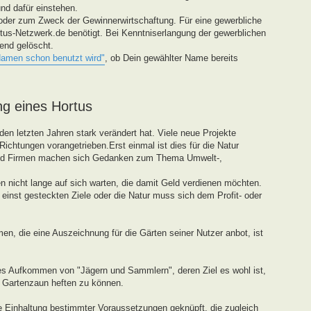
und dafür einstehen.
oder zum Zweck der Gewinnerwirtschaftung. Für eine gewerbliche
tus-Netzwerk.de benötigt. Bei Kenntniserlangung der gewerblichen
end gelöscht.
Namen schon benutzt wird"
, ob Dein gewählter Name bereits
ng eines Hortus
den letzten Jahren stark verändert hat. Viele neue Projekte
ichtungen vorangetrieben.Erst einmal ist dies für die Natur
und Firmen machen sich Gedanken zum Thema Umwelt-,
 nicht lange auf sich warten, die damit Geld verdienen möchten.
einst gesteckten Ziele oder die Natur muss sich dem Profit- oder
en, die eine Auszeichnung für die Gärten seiner Nutzer anbot, ist
tes Aufkommen von "Jägern und Sammlern", deren Ziel es wohl ist,
n Gartenzaun heften zu können.
ie Einhaltung bestimmter Voraussetzungen geknüpft, die zugleich