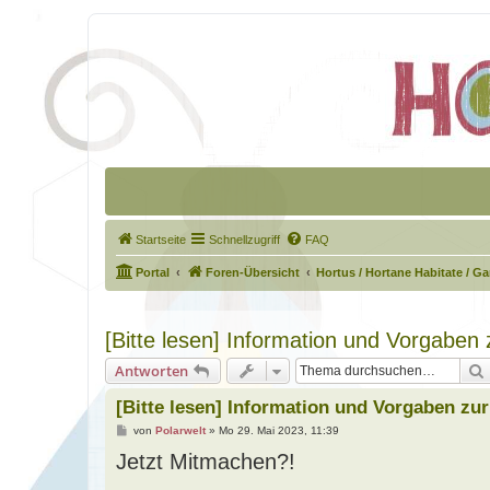
Startseite
Schnellzugriff
FAQ
Portal
Foren-Übersicht
Hortus / Hortane Habitate / G
[Bitte lesen] Information und Vorgaben
Antworten
[Bitte lesen] Information und Vorgaben zu
B
von
Polarwelt
»
Mo 29. Mai 2023, 11:39
e
Jetzt Mitmachen?!
i
t
r