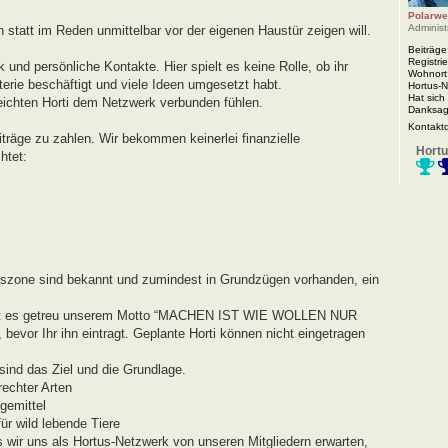
Polarwe
Administ
n statt im Reden unmittelbar vor der eigenen Haustür zeigen will.
Beiträge
Registrie
 und persönliche Kontakte. Hier spielt es keine Rolle, ob ihr
Wohnort
rie beschäftigt und viele Ideen umgesetzt habt.
Hortus-
Hat sich
eichten Horti dem Netzwerk verbunden fühlen.
Danksag
Kontakt
iträge zu zahlen. Wir bekommen keinerlei finanzielle
Hortu
htet:
agszone sind bekannt und zumindest in Grundzügen vorhanden, ein
r geht es getreu unserem Motto “MACHEN IST WIE WOLLEN NUR
evor Ihr ihn eintragt. Geplante Horti können nicht eingetragen
ind das Ziel und die Grundlage.
echter Arten
gemittel
r wild lebende Tiere
s wir uns als Hortus-Netzwerk von unseren Mitgliedern erwarten,