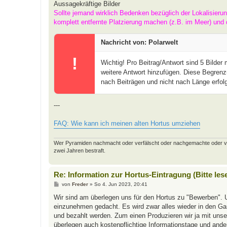
Aussagekräftige Bilder
Sollte jemand wirklich Bedenken bezüglich der Lokalisieru
komplett entfernte Platzierung machen (z.B. im Meer) und 
Nachricht von: Polarwelt
!
Wichtig! Pro Beitrag/Antwort sind 5 Bilder
weitere Antwort hinzufügen. Diese Begrenz
nach Beiträgen und nicht nach Länge erfolg
---
FAQ: Wie kann ich meinen alten Hortus umziehen
Wer Pyramiden nachmacht oder verfälscht oder nachgemachte oder verfäl
zwei Jahren bestraft.
Re: Information zur Hortus-Eintragung (Bitte les
B
von
Freder
»
So 4. Jun 2023, 20:41
e
i
Wir sind am überlegen uns für den Hortus zu "Bewerben". 
t
einzunehmen gedacht. Es wird zwar alles wieder in den Gart
r
a
und bezahlt werden. Zum einen Produzieren wir ja mit uns
g
überlegen auch kostenpflichtige Informationstage und and