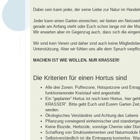
a
g
Dabei sein kann jeder, der seine Liebe zur Natur im Handel
Jeder kann einen Garten einreichen; wir bieten ein Netzwerk
gerade am Anfang steht oder Euch schon lange mit der Mate
Wir erwarten aber im Gegenzug auch, dass sich die einger
Wir sind kein Verein und daher sind auch keine Mitgliedsbe
Unterstützung. Aber wir fühlen uns alle dem Spruch verpflic
MACHEN IST WIE WOLLEN. NUR KRASSER!
Die Kriterien für einen Hortus sind
Alle drei Zonen: Pufferzone, Hotspotzone und Ertr
funktionierender Kreislauf wird angestrebt.
Ein “geplanter” Hortus ist noch kein Hortus, hie
KRASSER”. Bitte gebt Euch und Eurem Garten Zeit, b
werden.
Ökologisches Verständnis und Achtung des Lebens s
Pflanzung vorwiegend einheimischer und standortger
Keine Biozide, Herbizide, sonstige Chemie oder Dün
Schaffung von Strukturelementen und Naturmodule fü
Selbstverständlich ist die Eintragung kostenlos. Wa