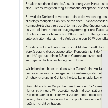
Erhalten sie dann doch die Auszeichnung zum Hortus, sind
sind. Dieses Vorgehen mag für manche akzeptabel erscheine
Es wird die Denkweise vertreten , dass die Anordnung des
allerdings mangelt es an den heimischen Pflanzengesellsch
Kompostwirtschaft zu verzichten mit der Begründung, dass s
es viele sichere Kompostierungssysteme gibt und Ratten a
Das Minimum der heimischen Pflanzenartenvielfalt gegenübe
unterschreiten, da reicht die Aufzählung von 10 Wiesenpfla
Aus diesem Grund haben wir uns mit Markus Gastl direkt au
Verwässerung dieses ausgereiften Konzepts nicht der Weg 
beschäftigen und einen 3-Zonen-Garten umsetzen, sollen mit
auch gerne die Auszeichnung zum Hortus.
Wir haben beschlossen, dass wir in Zukunft eine Art
Lehr-
Gärten ansetzen. Sozusagen ein Orientierungsjahr. Sehen wi
Umstrukturierung in Richtung Hortus, kann leider keine A
Dies gibt euch die Möglichkeit, euch mit dem 3-Zonen-Mo
Hortus zu bringen. Wir begleiten euch in dieser Zeit und w
Das eine Jahr ist als Richtwert zu verstehen, beim einen 
geben, die schon lange als Hortus geführt werden und sich
natürlich direkt eintragen.