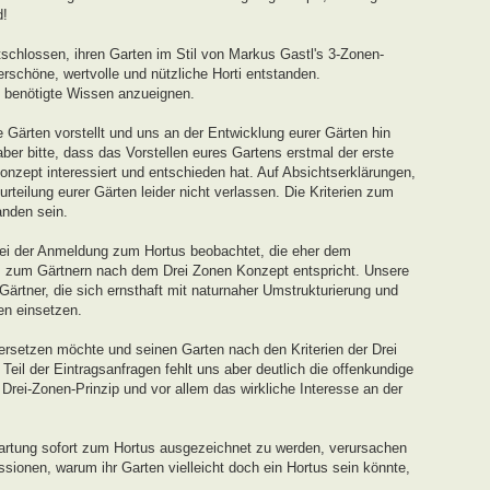
d!
schlossen, ihren Garten im Stil von Markus Gastl's 3-Zonen-
rschöne, wertvolle und nützliche Horti entstanden.
s benötigte Wissen anzueignen.
 Gärten vorstellt und uns an der Entwicklung eurer Gärten hin
ber bitte, dass das Vorstellen eures Gartens erstmal der erste
onzept interessiert und entschieden hat. Auf Absichtserklärungen,
teilung eurer Gärten leider nicht verlassen. Die Kriterien zum
nden sein.
ei der Anmeldung zum Hortus beobachtet, die eher dem
s zum Gärtnern nach dem Drei Zonen Konzept entspricht. Unsere
 Gärtner, die sich ernsthaft mit naturnaher Umstrukturierung und
en einsetzen.
ersetzen möchte und seinen Garten nach den Kriterien der Drei
eil der Eintragsanfragen fehlt uns aber deutlich die offenkundige
ei-Zonen-Prinzip und vor allem das wirkliche Interesse an der
artung sofort zum Hortus ausgezeichnet zu werden, verursachen
sionen, warum ihr Garten vielleicht doch ein Hortus sein könnte,