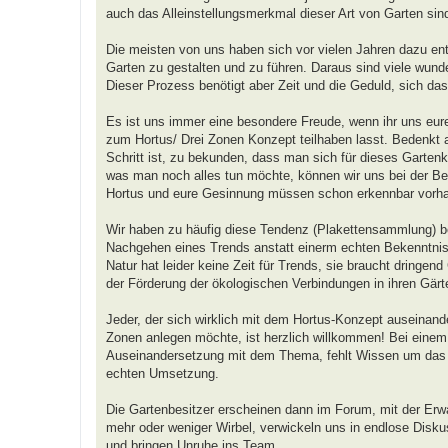
auch das Alleinstellungsmerkmal dieser Art von Garten sin
Die meisten von uns haben sich vor vielen Jahren dazu ent
Garten zu gestalten und zu führen. Daraus sind viele wunde
Dieser Prozess benötigt aber Zeit und die Geduld, sich da
Es ist uns immer eine besondere Freude, wenn ihr uns eure
zum Hortus/ Drei Zonen Konzept teilhaben lasst. Bedenkt a
Schritt ist, zu bekunden, dass man sich für dieses Gartenk
was man noch alles tun möchte, können wir uns bei der Beur
Hortus und eure Gesinnung müssen schon erkennbar vorha
Wir haben zu häufig diese Tendenz (Plakettensammlung) b
Nachgehen eines Trends anstatt einerm echten Bekenntni
Natur hat leider keine Zeit für Trends, sie braucht dringend
der Förderung der ökologischen Verbindungen in ihren Gärt
Jeder, der sich wirklich mit dem Hortus-Konzept auseinand
Zonen anlegen möchte, ist herzlich willkommen! Bei einem T
Auseinandersetzung mit dem Thema, fehlt Wissen um das Dr
echten Umsetzung.
Die Gartenbesitzer erscheinen dann im Forum, mit der Erw
mehr oder weniger Wirbel, verwickeln uns in endlose Diskus
und bringen Unruhe ins Team.