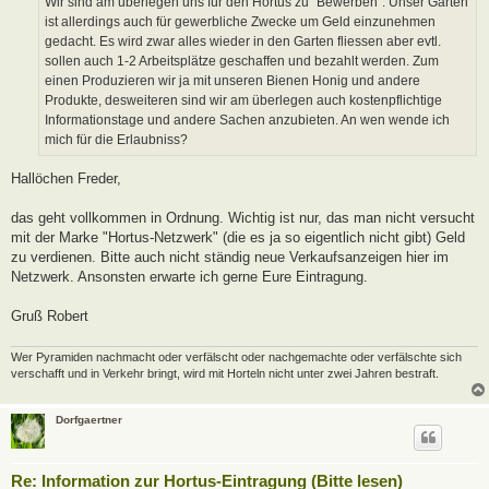
Wir sind am überlegen uns für den Hortus zu "Bewerben". Unser Garten
g
ist allerdings auch für gewerbliche Zwecke um Geld einzunehmen
gedacht. Es wird zwar alles wieder in den Garten fliessen aber evtl.
sollen auch 1-2 Arbeitsplätze geschaffen und bezahlt werden. Zum
einen Produzieren wir ja mit unseren Bienen Honig und andere
Produkte, desweiteren sind wir am überlegen auch kostenpflichtige
Informationstage und andere Sachen anzubieten. An wen wende ich
mich für die Erlaubniss?
Hallöchen Freder,
das geht vollkommen in Ordnung. Wichtig ist nur, das man nicht versucht
mit der Marke "Hortus-Netzwerk" (die es ja so eigentlich nicht gibt) Geld
zu verdienen. Bitte auch nicht ständig neue Verkaufsanzeigen hier im
Netzwerk. Ansonsten erwarte ich gerne Eure Eintragung.
Gruß Robert
Wer Pyramiden nachmacht oder verfälscht oder nachgemachte oder verfälschte sich
verschafft und in Verkehr bringt, wird mit Horteln nicht unter zwei Jahren bestraft.
Dorfgaertner
Re: Information zur Hortus-Eintragung (Bitte lesen)