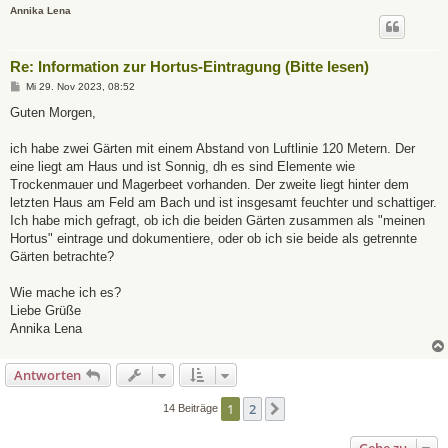
Annika Lena
Re: Information zur Hortus-Eintragung (Bitte lesen)
B
Mi 29. Nov 2023, 08:52
e
i
Guten Morgen,
t
r
a
ich habe zwei Gärten mit einem Abstand von Luftlinie 120 Metern. Der
g
eine liegt am Haus und ist Sonnig, dh es sind Elemente wie
Trockenmauer und Magerbeet vorhanden. Der zweite liegt hinter dem
letzten Haus am Feld am Bach und ist insgesamt feuchter und schattiger.
Ich habe mich gefragt, ob ich die beiden Gärten zusammen als "meinen
Hortus" eintrage und dokumentiere, oder ob ich sie beide als getrennte
Gärten betrachte?
Wie mache ich es?
Liebe Grüße
Annika Lena
Antworten
1
2
Nächste
14 Beiträge
Gehe zu