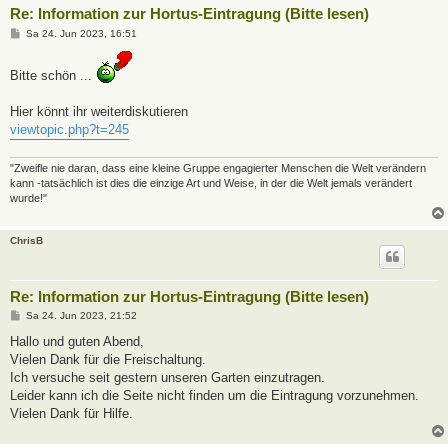
Re: Information zur Hortus-Eintragung (Bitte lesen)
B
Sa 24. Jun 2023, 16:51
e
i
t
Bitte schön ...
r
a
g
Hier könnt ihr weiterdiskutieren
viewtopic.php?t=245
"Zweifle nie daran, dass eine kleine Gruppe engagierter Menschen die Welt verändern
kann -tatsächlich ist dies die einzige Art und Weise, in der die Welt jemals verändert
wurde!"
ChrisB
Re: Information zur Hortus-Eintragung (Bitte lesen)
B
Sa 24. Jun 2023, 21:52
e
i
Hallo und guten Abend,
t
Vielen Dank für die Freischaltung.
r
a
Ich versuche seit gestern unseren Garten einzutragen.
g
Leider kann ich die Seite nicht finden um die Eintragung vorzunehmen.
Vielen Dank für Hilfe.