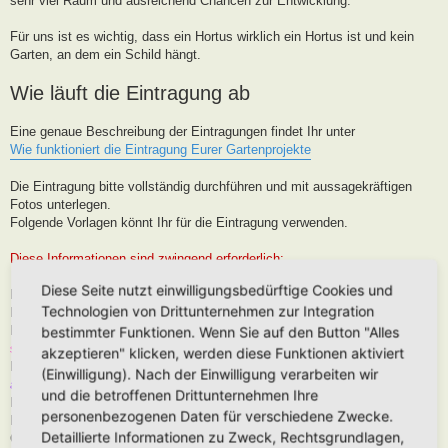
sehr viel Raum und ausreichend Chancen zur Entwicklung.
Für uns ist es wichtig, dass ein Hortus wirklich ein Hortus ist und kein
Garten, an dem ein Schild hängt.
Wie läuft die Eintragung ab
Eine genaue Beschreibung der Eintragungen findet Ihr unter
Wie funktioniert die Eintragung Eurer Gartenprojekte
Die Eintragung bitte vollständig durchführen und mit aussagekräftigen
Fotos unterlegen.
Folgende Vorlagen könnt Ihr für die Eintragung verwenden.
Diese Informationen sind zwingend erforderlich:
Diese Seite nutzt einwilligungsbedürftige Cookies und
Hortus-Name:
Technologien von Drittunternehmen zur Integration
Bedeutung des Hortus-Namens:
Dein Name:
(Muss kein Realnamen sein, kann auch Euer Forenname
bestimmter Funktionen. Wenn Sie auf den Button "Alles
sein)
akzeptieren" klicken, werden diese Funktionen aktiviert
Postleitzahl (oder franz. Region):
Brauche ich für die Karteneintrag, wird
(Einwilligung). Nach der Einwilligung verarbeiten wir
aber nur in der Nähe, niemals Punktgenau platziert
und die betroffenen Drittunternehmen Ihre
Hortus-Ort:
wie PLZ
personenbezogenen Daten für verschiedene Zwecke.
Hortus-Land:
Detaillierte Informationen zu Zweck, Rechtsgrundlagen,
Größe in m2: