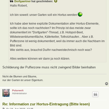
Dorfgaertner
hat geschrieben:
r
a
Hallo Robert,
g
ich bin soweit: unser Garten soll ein Hortus werden
Ich habe aber keine explizite Dokumentation aller Hortus-Elemente,
sollte ich das noch nachholen? Im Prinzip ist das meiste zwar
dokumentiert im "Dorfgarten"-Thread, z.B. Hotspot-Beet,
Wildwiesenblumenfläche, Käferkeller, Totholzhaufen... Aber z.B.
Pufferzone ist wenig dokumentiert, weil da immer auch die Nachbarn im
Bild sind.
Wie siehts aus, brauchst Du/ihr nachweistechnisch noch was?
Alles weitere können wir dann ja noch klären.
Schilderung der Pufferzone muss nicht zwingend Bilder beinhalten
Nicht die Blumen und Bäume,
nur der Garten ist unser Eigentum.
Polarwelt
Administrator
Re: Information zur Hortus-Eintragung (Bitte lesen)
B
Sa 24. Jun 2023, 12:35