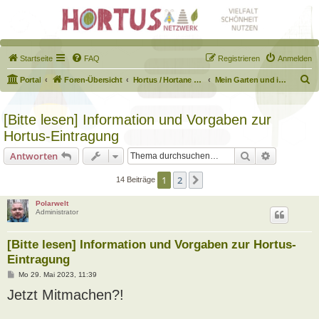
Startseite
FAQ
Registrieren
Anmelden
S
Portal
Foren-Übersicht
Hortus / Hortane Habitate / Garten auf dem Weg
Mein Garten und ich!
u
c
[Bitte lesen] Information und Vorgaben zur
h
Hortus-Eintragung
e
Suche
Erweiterte
Antworten
1
2
Nächste
14 Beiträge
Polarwelt
Administrator
[Bitte lesen] Information und Vorgaben zur Hortus-
Eintragung
B
Mo 29. Mai 2023, 11:39
e
Jetzt Mitmachen?!
i
t
r
a