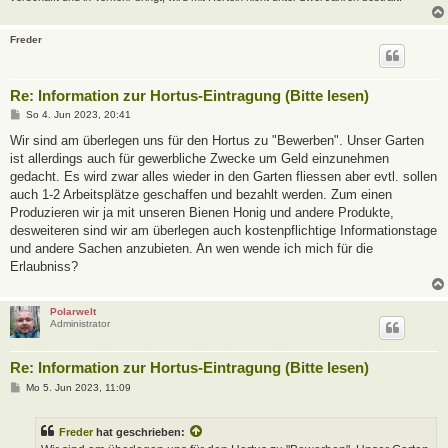
Freder
Re: Information zur Hortus-Eintragung (Bitte lesen)
B
So 4. Jun 2023, 20:41
e
i
Wir sind am überlegen uns für den Hortus zu "Bewerben". Unser Garten
t
ist allerdings auch für gewerbliche Zwecke um Geld einzunehmen
r
a
gedacht. Es wird zwar alles wieder in den Garten fliessen aber evtl. sollen
g
auch 1-2 Arbeitsplätze geschaffen und bezahlt werden. Zum einen
Produzieren wir ja mit unseren Bienen Honig und andere Produkte,
desweiteren sind wir am überlegen auch kostenpflichtige Informationstage
und andere Sachen anzubieten. An wen wende ich mich für die
Erlaubniss?
Polarwelt
Administrator
Re: Information zur Hortus-Eintragung (Bitte lesen)
B
Mo 5. Jun 2023, 11:09
e
i
t
Freder
hat geschrieben:
r
a