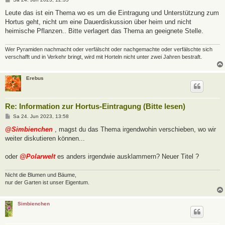
e
i
Leute das ist ein Thema wo es um die Eintragung und Unterstützung zum
t
Hortus geht, nicht um eine Dauerdiskussion über heim und nicht
r
a
heimische Pflanzen.. Bitte verlagert das Thema an geeignete Stelle.
g
Wer Pyramiden nachmacht oder verfälscht oder nachgemachte oder verfälschte sich
verschafft und in Verkehr bringt, wird mit Horteln nicht unter zwei Jahren bestraft.
Erebus
Re: Information zur Hortus-Eintragung (Bitte lesen)
B
Sa 24. Jun 2023, 13:58
e
i
@Simbienchen
, magst du das Thema irgendwohin verschieben, wo wir
t
weiter diskutieren können...
r
a
g
oder
@Polarwelt
es anders irgendwie ausklammern? Neuer Titel ?
Nicht die Blumen und Bäume,
nur der Garten ist unser Eigentum.
Simbienchen