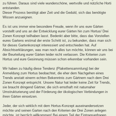
zu führen. Daraus sind viele wunderschöne, wertvolle und nützliche Horti
entstanden.
Dieser Prozess benötigt aber Zeit und die Geduld, sich das benötigte
Wissen anzueignen.
Es ist uns immer eine besondere Freude, wenn ihr uns eure Gärten
vorstellt und uns an der Entwicklung eurer Gärten hin zum Hortus/ Drei
Zonen Konzept teilhaben lasst. Bedenkt aber bitte, dass das Vorstellen
eures Gartens erstmal der erste Schritt ist, zu bekunden, dass man sich
für dieses Gartenkonzept interessiert und entschieden hat. Auf
Absichtserklärungen, was man noch alles tun möchte, können wir uns bei
der Beurteilung eurer Gärten leider nicht verlassen. Die Kriterien zum
Hortus und eure Gesinnung müssen schon erkennbar vorhanden sein.
Wir haben zu häufig diese Tendenz (Plakettensammlung) bei der
Anmeldung zum Hortus beobachtet, die eher dem Nachgehen eines
Trends anstatt einerm echten Bekenntnis zum Gärtnern nach dem Drei
Zonen Konzept entspricht. Unsere Natur hat leider keine Zeit für Trends,
sie braucht dringend Gärtner, die sich ernsthaft mit naturnaher
Umstrukturierung und der Förderung der ökologischen Verbindungen in
ihren Gärten einsetzen.
Jeder, der sich wirklich mit dem Hortus-Konzept auseinandersetzen
möchte und seinen Garten nach den Kriterien der Drei Zonen anlegen
möchte, ist herzlich willkommen! Bei einem Teil der Eintragsanfragen