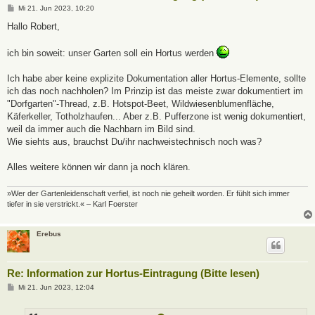
B
Mi 21. Jun 2023, 10:20
e
i
Hallo Robert,
t
r
a
ich bin soweit: unser Garten soll ein Hortus werden
g
Ich habe aber keine explizite Dokumentation aller Hortus-Elemente, sollte
ich das noch nachholen? Im Prinzip ist das meiste zwar dokumentiert im
"Dorfgarten"-Thread, z.B. Hotspot-Beet, Wildwiesenblumenfläche,
Käferkeller, Totholzhaufen... Aber z.B. Pufferzone ist wenig dokumentiert,
weil da immer auch die Nachbarn im Bild sind.
Wie siehts aus, brauchst Du/ihr nachweistechnisch noch was?
Alles weitere können wir dann ja noch klären.
»Wer der Gartenleidenschaft verfiel, ist noch nie geheilt worden. Er fühlt sich immer
tiefer in sie verstrickt.« – Karl Foerster
Erebus
Re: Information zur Hortus-Eintragung (Bitte lesen)
B
Mi 21. Jun 2023, 12:04
e
i
t