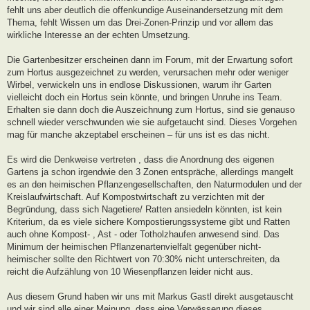
fehlt uns aber deutlich die offenkundige Auseinandersetzung mit dem
Thema, fehlt Wissen um das Drei-Zonen-Prinzip und vor allem das
wirkliche Interesse an der echten Umsetzung.
Die Gartenbesitzer erscheinen dann im Forum, mit der Erwartung sofort
zum Hortus ausgezeichnet zu werden, verursachen mehr oder weniger
Wirbel, verwickeln uns in endlose Diskussionen, warum ihr Garten
vielleicht doch ein Hortus sein könnte, und bringen Unruhe ins Team.
Erhalten sie dann doch die Auszeichnung zum Hortus, sind sie genauso
schnell wieder verschwunden wie sie aufgetaucht sind. Dieses Vorgehen
mag für manche akzeptabel erscheinen – für uns ist es das nicht.
Es wird die Denkweise vertreten , dass die Anordnung des eigenen
Gartens ja schon irgendwie den 3 Zonen entspräche, allerdings mangelt
es an den heimischen Pflanzengesellschaften, den Naturmodulen und der
Kreislaufwirtschaft. Auf Kompostwirtschaft zu verzichten mit der
Begründung, dass sich Nagetiere/ Ratten ansiedeln könnten, ist kein
Kriterium, da es viele sichere Kompostierungssysteme gibt und Ratten
auch ohne Kompost- , Ast - oder Totholzhaufen anwesend sind. Das
Minimum der heimischen Pflanzenartenvielfalt gegenüber nicht-
heimischer sollte den Richtwert von 70:30% nicht unterschreiten, da
reicht die Aufzählung von 10 Wiesenpflanzen leider nicht aus.
Aus diesem Grund haben wir uns mit Markus Gastl direkt ausgetauscht
und wir sind alle einer Meinung, dass eine Verwässerung dieses