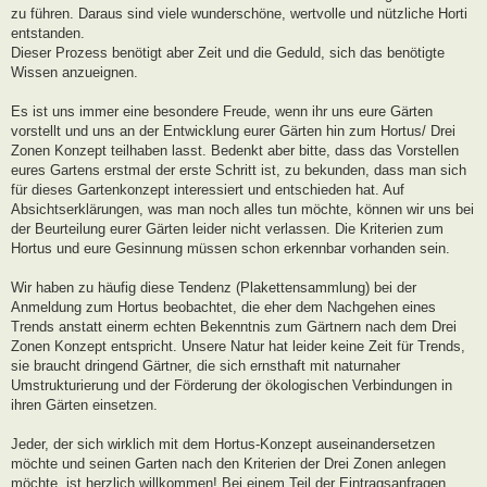
zu führen. Daraus sind viele wunderschöne, wertvolle und nützliche Horti
entstanden.
Dieser Prozess benötigt aber Zeit und die Geduld, sich das benötigte
Wissen anzueignen.
Es ist uns immer eine besondere Freude, wenn ihr uns eure Gärten
vorstellt und uns an der Entwicklung eurer Gärten hin zum Hortus/ Drei
Zonen Konzept teilhaben lasst. Bedenkt aber bitte, dass das Vorstellen
eures Gartens erstmal der erste Schritt ist, zu bekunden, dass man sich
für dieses Gartenkonzept interessiert und entschieden hat. Auf
Absichtserklärungen, was man noch alles tun möchte, können wir uns bei
der Beurteilung eurer Gärten leider nicht verlassen. Die Kriterien zum
Hortus und eure Gesinnung müssen schon erkennbar vorhanden sein.
Wir haben zu häufig diese Tendenz (Plakettensammlung) bei der
Anmeldung zum Hortus beobachtet, die eher dem Nachgehen eines
Trends anstatt einerm echten Bekenntnis zum Gärtnern nach dem Drei
Zonen Konzept entspricht. Unsere Natur hat leider keine Zeit für Trends,
sie braucht dringend Gärtner, die sich ernsthaft mit naturnaher
Umstrukturierung und der Förderung der ökologischen Verbindungen in
ihren Gärten einsetzen.
Jeder, der sich wirklich mit dem Hortus-Konzept auseinandersetzen
möchte und seinen Garten nach den Kriterien der Drei Zonen anlegen
möchte, ist herzlich willkommen! Bei einem Teil der Eintragsanfragen