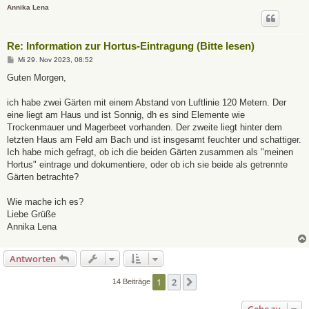
Annika Lena
Re: Information zur Hortus-Eintragung (Bitte lesen)
B
Mi 29. Nov 2023, 08:52
e
i
Guten Morgen,
t
r
a
ich habe zwei Gärten mit einem Abstand von Luftlinie 120 Metern. Der
g
eine liegt am Haus und ist Sonnig, dh es sind Elemente wie
Trockenmauer und Magerbeet vorhanden. Der zweite liegt hinter dem
letzten Haus am Feld am Bach und ist insgesamt feuchter und schattiger.
Ich habe mich gefragt, ob ich die beiden Gärten zusammen als "meinen
Hortus" eintrage und dokumentiere, oder ob ich sie beide als getrennte
Gärten betrachte?
Wie mache ich es?
Liebe Grüße
Annika Lena
Antworten
1
2
Nächste
14 Beiträge
Gehe zu