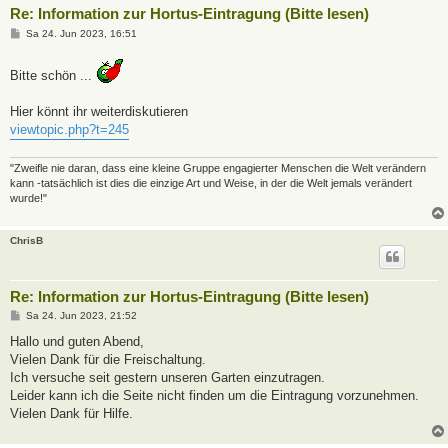
Re: Information zur Hortus-Eintragung (Bitte lesen)
B
Sa 24. Jun 2023, 16:51
e
i
t
Bitte schön ...
r
a
g
Hier könnt ihr weiterdiskutieren
viewtopic.php?t=245
"Zweifle nie daran, dass eine kleine Gruppe engagierter Menschen die Welt verändern
kann -tatsächlich ist dies die einzige Art und Weise, in der die Welt jemals verändert
wurde!"
ChrisB
Re: Information zur Hortus-Eintragung (Bitte lesen)
B
Sa 24. Jun 2023, 21:52
e
i
Hallo und guten Abend,
t
Vielen Dank für die Freischaltung.
r
a
Ich versuche seit gestern unseren Garten einzutragen.
g
Leider kann ich die Seite nicht finden um die Eintragung vorzunehmen.
Vielen Dank für Hilfe.