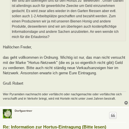
Wir sind am überlegen uns für den Hortus zu "Bewerben". Unser Garten
g
ist allerdings auch für gewerbliche Zwecke um Geld einzunehmen
gedacht. Es wird zwar alles wieder in den Garten fliessen aber evtl.
sollen auch 1-2 Arbeitsplätze geschaffen und bezahlt werden. Zum
einen Produzieren wir ja mit unseren Bienen Honig und andere
Produkte, desweiteren sind wir am überlegen auch kostenpflichtige
Informationstage und andere Sachen anzubieten. An wen wende ich
mich für die Erlaubniss?
Hallöchen Freder,
das geht vollkommen in Ordnung. Wichtig ist nur, das man nicht versucht
mit der Marke "Hortus-Netzwerk" (die es ja so eigentlich nicht gibt) Geld
zu verdienen. Bitte auch nicht ständig neue Verkaufsanzeigen hier im
Netzwerk. Ansonsten erwarte ich gerne Eure Eintragung.
Gruß Robert
Wer Pyramiden nachmacht oder verfälscht oder nachgemachte oder verfälschte sich
verschafft und in Verkehr bringt, wird mit Horteln nicht unter zwei Jahren bestraft.
Dorfgaertner
Re: Information zur Hortus-Eintragung (Bitte lesen)