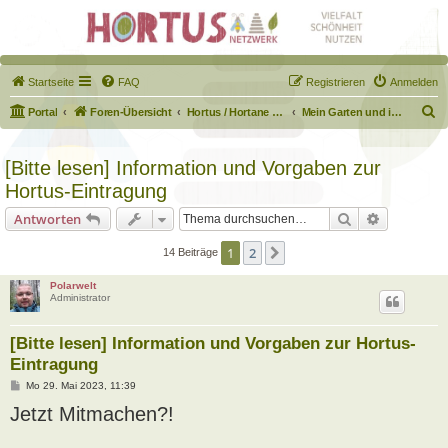
Startseite
FAQ
Registrieren
Anmelden
S
Portal
Foren-Übersicht
Hortus / Hortane Habitate / Garten auf dem Weg
Mein Garten und ich!
u
c
[Bitte lesen] Information und Vorgaben zur
h
Hortus-Eintragung
e
Suche
Erweiterte
Antworten
1
2
Nächste
14 Beiträge
Polarwelt
Administrator
[Bitte lesen] Information und Vorgaben zur Hortus-
Eintragung
B
Mo 29. Mai 2023, 11:39
e
Jetzt Mitmachen?!
i
t
r
a