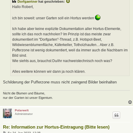
Dorfgaertner
hat geschrieben:
r
a
Hallo Robert,
g
ich bin soweit: unser Garten soll ein Hortus werden
Ich habe aber keine explizite Dokumentation aller Hortus-Elemente,
sollte ich das noch nachholen? Im Prinzip ist das meiste zwar
dokumentiert im "Dorfgarten"-Thread, z.B. Hotspot-Beet,
Wildwiesenblumenfläche, Käferkeller, Totholzhaufen... Aber z.B.
Pufferzone ist wenig dokumentiert, weil da immer auch die Nachbarn im
Bild sind.
Wie siehts aus, brauchst Du/ihr nachweistechnisch noch was?
Alles weitere können wir dann ja noch klären.
Schilderung der Pufferzone muss nicht zwingend Bilder beinhalten
Nicht die Blumen und Bäume,
nur der Garten ist unser Eigentum.
Polarwelt
Administrator
Re: Information zur Hortus-Eintragung (Bitte lesen)
B
Sa 24. Jun 2023, 12:35