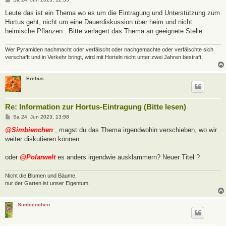
e
i
Leute das ist ein Thema wo es um die Eintragung und Unterstützung zum
t
Hortus geht, nicht um eine Dauerdiskussion über heim und nicht
r
a
heimische Pflanzen.. Bitte verlagert das Thema an geeignete Stelle.
g
Wer Pyramiden nachmacht oder verfälscht oder nachgemachte oder verfälschte sich
verschafft und in Verkehr bringt, wird mit Horteln nicht unter zwei Jahren bestraft.
Erebus
Re: Information zur Hortus-Eintragung (Bitte lesen)
B
Sa 24. Jun 2023, 13:58
e
i
@Simbienchen
, magst du das Thema irgendwohin verschieben, wo wir
t
weiter diskutieren können...
r
a
g
oder
@Polarwelt
es anders irgendwie ausklammern? Neuer Titel ?
Nicht die Blumen und Bäume,
nur der Garten ist unser Eigentum.
Simbienchen