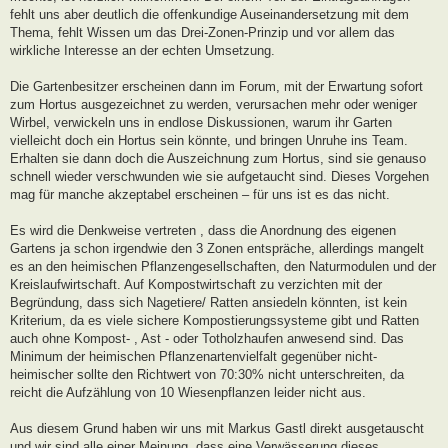
fehlt uns aber deutlich die offenkundige Auseinandersetzung mit dem
Thema, fehlt Wissen um das Drei-Zonen-Prinzip und vor allem das
wirkliche Interesse an der echten Umsetzung.
Die Gartenbesitzer erscheinen dann im Forum, mit der Erwartung sofort
zum Hortus ausgezeichnet zu werden, verursachen mehr oder weniger
Wirbel, verwickeln uns in endlose Diskussionen, warum ihr Garten
vielleicht doch ein Hortus sein könnte, und bringen Unruhe ins Team.
Erhalten sie dann doch die Auszeichnung zum Hortus, sind sie genauso
schnell wieder verschwunden wie sie aufgetaucht sind. Dieses Vorgehen
mag für manche akzeptabel erscheinen – für uns ist es das nicht.
Es wird die Denkweise vertreten , dass die Anordnung des eigenen
Gartens ja schon irgendwie den 3 Zonen entspräche, allerdings mangelt
es an den heimischen Pflanzengesellschaften, den Naturmodulen und der
Kreislaufwirtschaft. Auf Kompostwirtschaft zu verzichten mit der
Begründung, dass sich Nagetiere/ Ratten ansiedeln könnten, ist kein
Kriterium, da es viele sichere Kompostierungssysteme gibt und Ratten
auch ohne Kompost- , Ast - oder Totholzhaufen anwesend sind. Das
Minimum der heimischen Pflanzenartenvielfalt gegenüber nicht-
heimischer sollte den Richtwert von 70:30% nicht unterschreiten, da
reicht die Aufzählung von 10 Wiesenpflanzen leider nicht aus.
Aus diesem Grund haben wir uns mit Markus Gastl direkt ausgetauscht
und wir sind alle einer Meinung, dass eine Verwässerung dieses