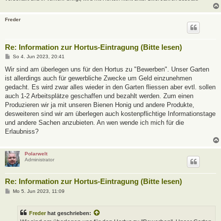
Freder
Re: Information zur Hortus-Eintragung (Bitte lesen)
B
So 4. Jun 2023, 20:41
e
i
Wir sind am überlegen uns für den Hortus zu "Bewerben". Unser Garten
t
ist allerdings auch für gewerbliche Zwecke um Geld einzunehmen
r
a
gedacht. Es wird zwar alles wieder in den Garten fliessen aber evtl. sollen
g
auch 1-2 Arbeitsplätze geschaffen und bezahlt werden. Zum einen
Produzieren wir ja mit unseren Bienen Honig und andere Produkte,
desweiteren sind wir am überlegen auch kostenpflichtige Informationstage
und andere Sachen anzubieten. An wen wende ich mich für die
Erlaubniss?
Polarwelt
Administrator
Re: Information zur Hortus-Eintragung (Bitte lesen)
B
Mo 5. Jun 2023, 11:09
e
i
t
Freder
hat geschrieben:
r
a