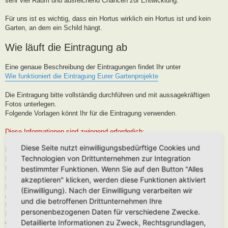
sehr viel Raum und ausreichend Chancen zur Entwicklung.
Für uns ist es wichtig, dass ein Hortus wirklich ein Hortus ist und kein
Garten, an dem ein Schild hängt.
Wie läuft die Eintragung ab
Eine genaue Beschreibung der Eintragungen findet Ihr unter
Wie funktioniert die Eintragung Eurer Gartenprojekte
Die Eintragung bitte vollständig durchführen und mit aussagekräftigen
Fotos unterlegen.
Folgende Vorlagen könnt Ihr für die Eintragung verwenden.
Diese Informationen sind zwingend erforderlich:
Diese Seite nutzt einwilligungsbedürftige Cookies und
Hortus-Name:
Technologien von Drittunternehmen zur Integration
Bedeutung des Hortus-Namens:
Dein Name:
(Muss kein Realnamen sein, kann auch Euer Forenname
bestimmter Funktionen. Wenn Sie auf den Button "Alles
sein)
akzeptieren" klicken, werden diese Funktionen aktiviert
Postleitzahl (oder franz. Region):
Brauche ich für die Karteneintrag, wird
(Einwilligung). Nach der Einwilligung verarbeiten wir
aber nur in der Nähe, niemals Punktgenau platziert
und die betroffenen Drittunternehmen Ihre
Hortus-Ort:
wie PLZ
personenbezogenen Daten für verschiedene Zwecke.
Hortus-Land:
Detaillierte Informationen zu Zweck, Rechtsgrundlagen,
Größe in m2: