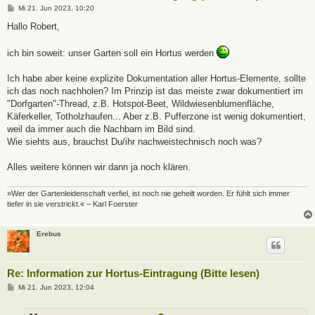
B
Mi 21. Jun 2023, 10:20
e
i
Hallo Robert,
t
r
a
ich bin soweit: unser Garten soll ein Hortus werden
g
Ich habe aber keine explizite Dokumentation aller Hortus-Elemente, sollte
ich das noch nachholen? Im Prinzip ist das meiste zwar dokumentiert im
"Dorfgarten"-Thread, z.B. Hotspot-Beet, Wildwiesenblumenfläche,
Käferkeller, Totholzhaufen... Aber z.B. Pufferzone ist wenig dokumentiert,
weil da immer auch die Nachbarn im Bild sind.
Wie siehts aus, brauchst Du/ihr nachweistechnisch noch was?
Alles weitere können wir dann ja noch klären.
»Wer der Gartenleidenschaft verfiel, ist noch nie geheilt worden. Er fühlt sich immer
tiefer in sie verstrickt.« – Karl Foerster
Erebus
Re: Information zur Hortus-Eintragung (Bitte lesen)
B
Mi 21. Jun 2023, 12:04
e
i
t