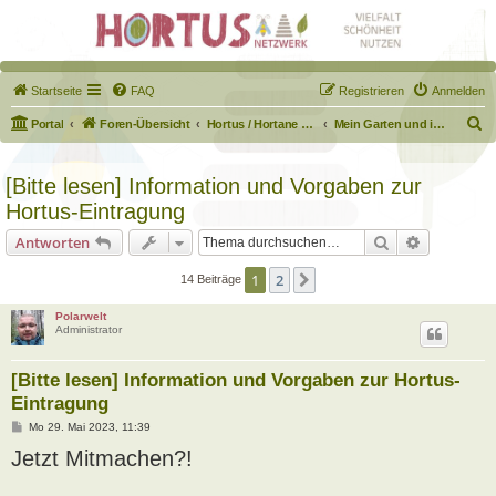
Startseite
FAQ
Registrieren
Anmelden
S
Portal
Foren-Übersicht
Hortus / Hortane Habitate / Garten auf dem Weg
Mein Garten und ich!
u
c
[Bitte lesen] Information und Vorgaben zur
h
Hortus-Eintragung
e
Suche
Erweiterte
Antworten
1
2
Nächste
14 Beiträge
Polarwelt
Administrator
[Bitte lesen] Information und Vorgaben zur Hortus-
Eintragung
B
Mo 29. Mai 2023, 11:39
e
Jetzt Mitmachen?!
i
t
r
a