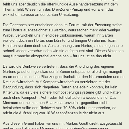
fehlt uns aber deutlich die offenkundige Auseinandersetzung mit dem
Thema, fehlt Wissen um das Drei-Zonen-Prinzip und vor allem das
wirkliche Interesse an der echten Umsetzung.
Die Gartenbesitzer erscheinen dann im Forum, mit der Erwartung sofort
zum Hortus ausgezeichnet zu werden, verursachen mehr oder weniger
Wirbel, verwickeln uns in endlose Diskussionen, warum ihr Garten
vielleicht doch ein Hortus sein könnte, und bringen Unruhe ins Team.
Erhalten sie dann doch die Auszeichnung zum Hortus, sind sie genauso
schnell wieder verschwunden wie sie aufgetaucht sind. Dieses Vorgehen
mag für manche akzeptabel erscheinen – für uns ist es das nicht.
Es wird die Denkweise vertreten , dass die Anordnung des eigenen
Gartens ja schon irgendwie den 3 Zonen entspräche, allerdings mangelt
es an den heimischen Pflanzengesellschaften, den Naturmodulen und der
Kreislaufwirtschaft. Auf Kompostwirtschaft zu verzichten mit der
Begründung, dass sich Nagetiere/ Ratten ansiedeln könnten, ist kein
Kriterium, da es viele sichere Kompostierungssysteme gibt und Ratten
auch ohne Kompost- , Ast - oder Totholzhaufen anwesend sind. Das
Minimum der heimischen Pflanzenartenvielfalt gegenüber nicht-
heimischer sollte den Richtwert von 70:30% nicht unterschreiten, da
reicht die Aufzählung von 10 Wiesenpflanzen leider nicht aus.
Aus diesem Grund haben wir uns mit Markus Gastl direkt ausgetauscht
und wir sind alle einer Meinung, dass eine Verwässerung dieses