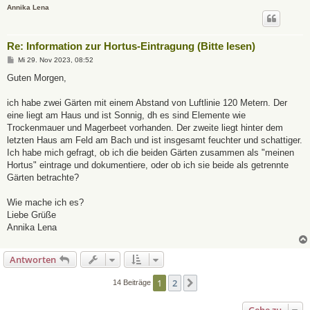
Annika Lena
Re: Information zur Hortus-Eintragung (Bitte lesen)
B
Mi 29. Nov 2023, 08:52
e
i
Guten Morgen,
t
r
a
ich habe zwei Gärten mit einem Abstand von Luftlinie 120 Metern. Der
g
eine liegt am Haus und ist Sonnig, dh es sind Elemente wie
Trockenmauer und Magerbeet vorhanden. Der zweite liegt hinter dem
letzten Haus am Feld am Bach und ist insgesamt feuchter und schattiger.
Ich habe mich gefragt, ob ich die beiden Gärten zusammen als "meinen
Hortus" eintrage und dokumentiere, oder ob ich sie beide als getrennte
Gärten betrachte?
Wie mache ich es?
Liebe Grüße
Annika Lena
Antworten
1
2
Nächste
14 Beiträge
Gehe zu