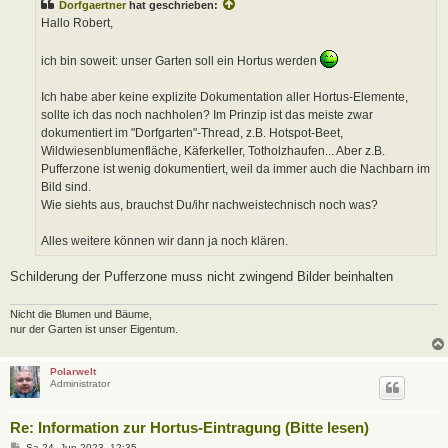
Dorfgaertner
hat geschrieben:
r
a
Hallo Robert,
g
ich bin soweit: unser Garten soll ein Hortus werden
Ich habe aber keine explizite Dokumentation aller Hortus-Elemente,
sollte ich das noch nachholen? Im Prinzip ist das meiste zwar
dokumentiert im "Dorfgarten"-Thread, z.B. Hotspot-Beet,
Wildwiesenblumenfläche, Käferkeller, Totholzhaufen... Aber z.B.
Pufferzone ist wenig dokumentiert, weil da immer auch die Nachbarn im
Bild sind.
Wie siehts aus, brauchst Du/ihr nachweistechnisch noch was?
Alles weitere können wir dann ja noch klären.
Schilderung der Pufferzone muss nicht zwingend Bilder beinhalten
Nicht die Blumen und Bäume,
nur der Garten ist unser Eigentum.
Polarwelt
Administrator
Re: Information zur Hortus-Eintragung (Bitte lesen)
B
Sa 24. Jun 2023, 12:35