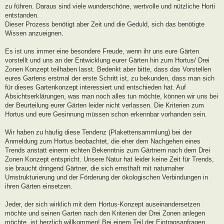
zu führen. Daraus sind viele wunderschöne, wertvolle und nützliche Horti
entstanden.
Dieser Prozess benötigt aber Zeit und die Geduld, sich das benötigte
Wissen anzueignen.
Es ist uns immer eine besondere Freude, wenn ihr uns eure Gärten
vorstellt und uns an der Entwicklung eurer Gärten hin zum Hortus/ Drei
Zonen Konzept teilhaben lasst. Bedenkt aber bitte, dass das Vorstellen
eures Gartens erstmal der erste Schritt ist, zu bekunden, dass man sich
für dieses Gartenkonzept interessiert und entschieden hat. Auf
Absichtserklärungen, was man noch alles tun möchte, können wir uns bei
der Beurteilung eurer Gärten leider nicht verlassen. Die Kriterien zum
Hortus und eure Gesinnung müssen schon erkennbar vorhanden sein.
Wir haben zu häufig diese Tendenz (Plakettensammlung) bei der
Anmeldung zum Hortus beobachtet, die eher dem Nachgehen eines
Trends anstatt einerm echten Bekenntnis zum Gärtnern nach dem Drei
Zonen Konzept entspricht. Unsere Natur hat leider keine Zeit für Trends,
sie braucht dringend Gärtner, die sich ernsthaft mit naturnaher
Umstrukturierung und der Förderung der ökologischen Verbindungen in
ihren Gärten einsetzen.
Jeder, der sich wirklich mit dem Hortus-Konzept auseinandersetzen
möchte und seinen Garten nach den Kriterien der Drei Zonen anlegen
möchte, ist herzlich willkommen! Bei einem Teil der Eintragsanfragen