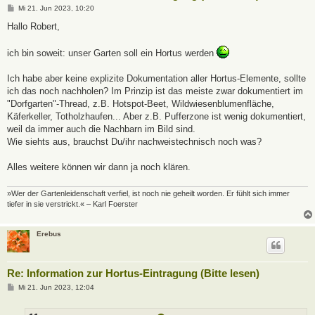
B
Mi 21. Jun 2023, 10:20
e
i
Hallo Robert,
t
r
a
ich bin soweit: unser Garten soll ein Hortus werden
g
Ich habe aber keine explizite Dokumentation aller Hortus-Elemente, sollte
ich das noch nachholen? Im Prinzip ist das meiste zwar dokumentiert im
"Dorfgarten"-Thread, z.B. Hotspot-Beet, Wildwiesenblumenfläche,
Käferkeller, Totholzhaufen... Aber z.B. Pufferzone ist wenig dokumentiert,
weil da immer auch die Nachbarn im Bild sind.
Wie siehts aus, brauchst Du/ihr nachweistechnisch noch was?
Alles weitere können wir dann ja noch klären.
»Wer der Gartenleidenschaft verfiel, ist noch nie geheilt worden. Er fühlt sich immer
tiefer in sie verstrickt.« – Karl Foerster
Erebus
Re: Information zur Hortus-Eintragung (Bitte lesen)
B
Mi 21. Jun 2023, 12:04
e
i
t