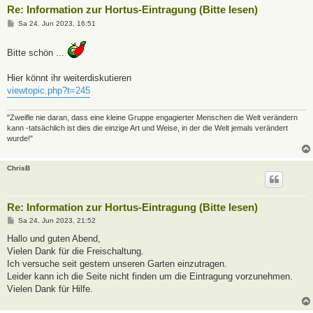
Re: Information zur Hortus-Eintragung (Bitte lesen)
B
Sa 24. Jun 2023, 16:51
e
i
t
Bitte schön ...
r
a
g
Hier könnt ihr weiterdiskutieren
viewtopic.php?t=245
"Zweifle nie daran, dass eine kleine Gruppe engagierter Menschen die Welt verändern
kann -tatsächlich ist dies die einzige Art und Weise, in der die Welt jemals verändert
wurde!"
ChrisB
Re: Information zur Hortus-Eintragung (Bitte lesen)
B
Sa 24. Jun 2023, 21:52
e
i
Hallo und guten Abend,
t
Vielen Dank für die Freischaltung.
r
a
Ich versuche seit gestern unseren Garten einzutragen.
g
Leider kann ich die Seite nicht finden um die Eintragung vorzunehmen.
Vielen Dank für Hilfe.