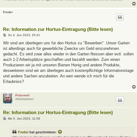
Freder
Re: Information zur Hortus-Eintragung (Bitte lesen)
B
So 4. Jun 2023, 20:41
e
i
Wir sind am überlegen uns für den Hortus zu "Bewerben". Unser Garten
t
ist allerdings auch für gewerbliche Zwecke um Geld einzunehmen
r
a
gedacht. Es wird zwar alles wieder in den Garten fliessen aber evtl. sollen
g
auch 1-2 Arbeitsplätze geschaffen und bezahlt werden. Zum einen
Produzieren wir ja mit unseren Bienen Honig und andere Produkte,
desweiteren sind wir am überlegen auch kostenpflichtige Informationstage
und andere Sachen anzubieten. An wen wende ich mich für die
Erlaubniss?
Polarwelt
Administrator
Re: Information zur Hortus-Eintragung (Bitte lesen)
B
Mo 5. Jun 2023, 11:09
e
i
t
Freder
hat geschrieben:
r
a