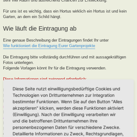
sehr viel Raum und ausreichend Chancen zur Entwicklung.
Für uns ist es wichtig, dass ein Hortus wirklich ein Hortus ist und kein
Garten, an dem ein Schild hängt.
Wie läuft die Eintragung ab
Eine genaue Beschreibung der Eintragungen findet Ihr unter
Wie funktioniert die Eintragung Eurer Gartenprojekte
Die Eintragung bitte vollständig durchführen und mit aussagekräftigen
Fotos unterlegen.
Folgende Vorlagen könnt Ihr für die Eintragung verwenden.
Diese Informationen sind zwingend erforderlich:
Diese Seite nutzt einwilligungsbedürftige Cookies und
Hortus-Name:
Technologien von Drittunternehmen zur Integration
Bedeutung des Hortus-Namens:
Dein Name:
(Muss kein Realnamen sein, kann auch Euer Forenname
bestimmter Funktionen. Wenn Sie auf den Button "Alles
sein)
akzeptieren" klicken, werden diese Funktionen aktiviert
Postleitzahl (oder franz. Region):
Brauche ich für die Karteneintrag, wird
(Einwilligung). Nach der Einwilligung verarbeiten wir
aber nur in der Nähe, niemals Punktgenau platziert
und die betroffenen Drittunternehmen Ihre
Hortus-Ort:
wie PLZ
personenbezogenen Daten für verschiedene Zwecke.
Hortus-Land:
Detaillierte Informationen zu Zweck, Rechtsgrundlagen,
Größe in m2: