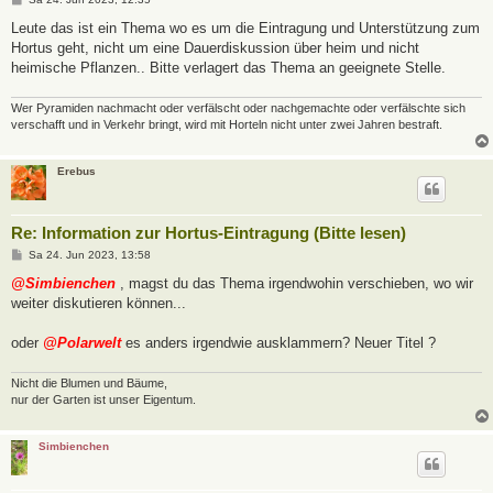
e
i
Leute das ist ein Thema wo es um die Eintragung und Unterstützung zum
t
Hortus geht, nicht um eine Dauerdiskussion über heim und nicht
r
a
heimische Pflanzen.. Bitte verlagert das Thema an geeignete Stelle.
g
Wer Pyramiden nachmacht oder verfälscht oder nachgemachte oder verfälschte sich
verschafft und in Verkehr bringt, wird mit Horteln nicht unter zwei Jahren bestraft.
Erebus
Re: Information zur Hortus-Eintragung (Bitte lesen)
B
Sa 24. Jun 2023, 13:58
e
i
@Simbienchen
, magst du das Thema irgendwohin verschieben, wo wir
t
weiter diskutieren können...
r
a
g
oder
@Polarwelt
es anders irgendwie ausklammern? Neuer Titel ?
Nicht die Blumen und Bäume,
nur der Garten ist unser Eigentum.
Simbienchen