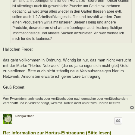
Wir sind am überlegen uns für den Hortus zu "Bewerben". Unser Garten
g
ist allerdings auch für gewerbliche Zwecke um Geld einzunehmen
gedacht. Es wird zwar alles wieder in den Garten fliessen aber evtl.
sollen auch 1-2 Arbeitsplätze geschaffen und bezahlt werden. Zum
einen Produzieren wir ja mit unseren Bienen Honig und andere
Produkte, desweiteren sind wir am überlegen auch kostenpflichtige
Informationstage und andere Sachen anzubieten. An wen wende ich
mich für die Erlaubniss?
Hallöchen Freder,
das geht vollkommen in Ordnung. Wichtig ist nur, das man nicht versucht
mit der Marke "Hortus-Netzwerk" (die es ja so eigentlich nicht gibt) Geld
zu verdienen. Bitte auch nicht ständig neue Verkaufsanzeigen hier im
Netzwerk. Ansonsten erwarte ich gerne Eure Eintragung.
Gruß Robert
Wer Pyramiden nachmacht oder verfälscht oder nachgemachte oder verfälschte sich
verschafft und in Verkehr bringt, wird mit Horteln nicht unter zwei Jahren bestraft.
Dorfgaertner
Re: Information zur Hortus-Eintragung (Bitte lesen)