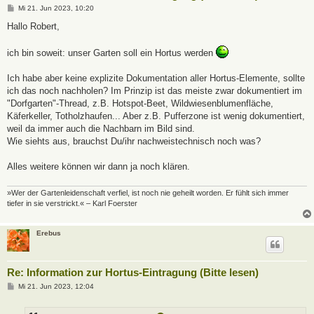
B
Mi 21. Jun 2023, 10:20
e
i
Hallo Robert,
t
r
a
ich bin soweit: unser Garten soll ein Hortus werden
g
Ich habe aber keine explizite Dokumentation aller Hortus-Elemente, sollte
ich das noch nachholen? Im Prinzip ist das meiste zwar dokumentiert im
"Dorfgarten"-Thread, z.B. Hotspot-Beet, Wildwiesenblumenfläche,
Käferkeller, Totholzhaufen... Aber z.B. Pufferzone ist wenig dokumentiert,
weil da immer auch die Nachbarn im Bild sind.
Wie siehts aus, brauchst Du/ihr nachweistechnisch noch was?
Alles weitere können wir dann ja noch klären.
»Wer der Gartenleidenschaft verfiel, ist noch nie geheilt worden. Er fühlt sich immer
tiefer in sie verstrickt.« – Karl Foerster
Erebus
Re: Information zur Hortus-Eintragung (Bitte lesen)
B
Mi 21. Jun 2023, 12:04
e
i
t