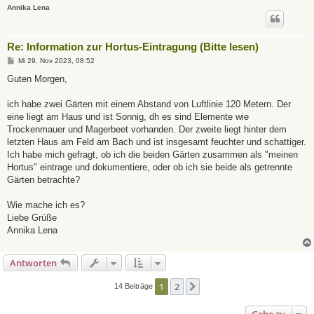
Annika Lena
Re: Information zur Hortus-Eintragung (Bitte lesen)
B
Mi 29. Nov 2023, 08:52
e
i
Guten Morgen,
t
r
a
ich habe zwei Gärten mit einem Abstand von Luftlinie 120 Metern. Der
g
eine liegt am Haus und ist Sonnig, dh es sind Elemente wie
Trockenmauer und Magerbeet vorhanden. Der zweite liegt hinter dem
letzten Haus am Feld am Bach und ist insgesamt feuchter und schattiger.
Ich habe mich gefragt, ob ich die beiden Gärten zusammen als "meinen
Hortus" eintrage und dokumentiere, oder ob ich sie beide als getrennte
Gärten betrachte?
Wie mache ich es?
Liebe Grüße
Annika Lena
Antworten
1
2
Nächste
14 Beiträge
Gehe zu