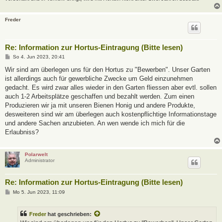
Freder
Re: Information zur Hortus-Eintragung (Bitte lesen)
B
So 4. Jun 2023, 20:41
e
i
Wir sind am überlegen uns für den Hortus zu "Bewerben". Unser Garten
t
ist allerdings auch für gewerbliche Zwecke um Geld einzunehmen
r
a
gedacht. Es wird zwar alles wieder in den Garten fliessen aber evtl. sollen
g
auch 1-2 Arbeitsplätze geschaffen und bezahlt werden. Zum einen
Produzieren wir ja mit unseren Bienen Honig und andere Produkte,
desweiteren sind wir am überlegen auch kostenpflichtige Informationstage
und andere Sachen anzubieten. An wen wende ich mich für die
Erlaubniss?
Polarwelt
Administrator
Re: Information zur Hortus-Eintragung (Bitte lesen)
B
Mo 5. Jun 2023, 11:09
e
i
t
Freder
hat geschrieben:
r
a