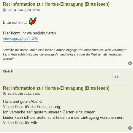
Re: Information zur Hortus-Eintragung (Bitte lesen)
B
Sa 24. Jun 2023, 16:51
e
i
t
Bitte schön ...
r
a
g
Hier könnt ihr weiterdiskutieren
viewtopic.php?t=245
"Zweifle nie daran, dass eine kleine Gruppe engagierter Menschen die Welt verändern
kann -tatsächlich ist dies die einzige Art und Weise, in der die Welt jemals verändert
wurde!"
ChrisB
Re: Information zur Hortus-Eintragung (Bitte lesen)
B
Sa 24. Jun 2023, 21:52
e
i
Hallo und guten Abend,
t
Vielen Dank für die Freischaltung.
r
a
Ich versuche seit gestern unseren Garten einzutragen.
g
Leider kann ich die Seite nicht finden um die Eintragung vorzunehmen.
Vielen Dank für Hilfe.