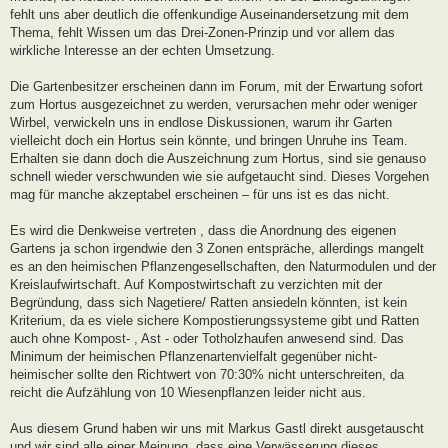
fehlt uns aber deutlich die offenkundige Auseinandersetzung mit dem
Thema, fehlt Wissen um das Drei-Zonen-Prinzip und vor allem das
wirkliche Interesse an der echten Umsetzung.
Die Gartenbesitzer erscheinen dann im Forum, mit der Erwartung sofort
zum Hortus ausgezeichnet zu werden, verursachen mehr oder weniger
Wirbel, verwickeln uns in endlose Diskussionen, warum ihr Garten
vielleicht doch ein Hortus sein könnte, und bringen Unruhe ins Team.
Erhalten sie dann doch die Auszeichnung zum Hortus, sind sie genauso
schnell wieder verschwunden wie sie aufgetaucht sind. Dieses Vorgehen
mag für manche akzeptabel erscheinen – für uns ist es das nicht.
Es wird die Denkweise vertreten , dass die Anordnung des eigenen
Gartens ja schon irgendwie den 3 Zonen entspräche, allerdings mangelt
es an den heimischen Pflanzengesellschaften, den Naturmodulen und der
Kreislaufwirtschaft. Auf Kompostwirtschaft zu verzichten mit der
Begründung, dass sich Nagetiere/ Ratten ansiedeln könnten, ist kein
Kriterium, da es viele sichere Kompostierungssysteme gibt und Ratten
auch ohne Kompost- , Ast - oder Totholzhaufen anwesend sind. Das
Minimum der heimischen Pflanzenartenvielfalt gegenüber nicht-
heimischer sollte den Richtwert von 70:30% nicht unterschreiten, da
reicht die Aufzählung von 10 Wiesenpflanzen leider nicht aus.
Aus diesem Grund haben wir uns mit Markus Gastl direkt ausgetauscht
und wir sind alle einer Meinung, dass eine Verwässerung dieses