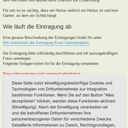
sehr viel Raum und ausreichend Chancen zur Entwicklung.
Für uns ist es wichtig, dass ein Hortus wirklich ein Hortus ist und kein
Garten, an dem ein Schild hängt.
Wie läuft die Eintragung ab
Eine genaue Beschreibung der Eintragungen findet Ihr unter
Wie funktioniert die Eintragung Eurer Gartenprojekte
Die Eintragung bitte vollständig durchführen und mit aussagekräftigen
Fotos unterlegen.
Folgende Vorlagen könnt Ihr für die Eintragung verwenden.
Diese Informationen sind zwingend erforderlich:
Diese Seite nutzt einwilligungsbedürftige Cookies und
Hortus-Name:
Technologien von Drittunternehmen zur Integration
Bedeutung des Hortus-Namens:
Dein Name:
(Muss kein Realnamen sein, kann auch Euer Forenname
bestimmter Funktionen. Wenn Sie auf den Button "Alles
sein)
akzeptieren" klicken, werden diese Funktionen aktiviert
Postleitzahl (oder franz. Region):
Brauche ich für die Karteneintrag, wird
(Einwilligung). Nach der Einwilligung verarbeiten wir
aber nur in der Nähe, niemals Punktgenau platziert
und die betroffenen Drittunternehmen Ihre
Hortus-Ort:
wie PLZ
personenbezogenen Daten für verschiedene Zwecke.
Hortus-Land:
Detaillierte Informationen zu Zweck, Rechtsgrundlagen,
Größe in m2: