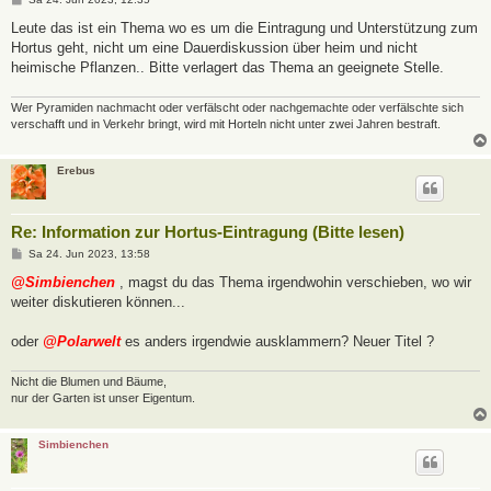
e
i
Leute das ist ein Thema wo es um die Eintragung und Unterstützung zum
t
Hortus geht, nicht um eine Dauerdiskussion über heim und nicht
r
a
heimische Pflanzen.. Bitte verlagert das Thema an geeignete Stelle.
g
Wer Pyramiden nachmacht oder verfälscht oder nachgemachte oder verfälschte sich
verschafft und in Verkehr bringt, wird mit Horteln nicht unter zwei Jahren bestraft.
Erebus
Re: Information zur Hortus-Eintragung (Bitte lesen)
B
Sa 24. Jun 2023, 13:58
e
i
@Simbienchen
, magst du das Thema irgendwohin verschieben, wo wir
t
weiter diskutieren können...
r
a
g
oder
@Polarwelt
es anders irgendwie ausklammern? Neuer Titel ?
Nicht die Blumen und Bäume,
nur der Garten ist unser Eigentum.
Simbienchen