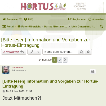
Startseite
FAQ
Registrieren
Anmelden
S
Portal
Foren-Übersicht
Hortus / Hortane Habitate / Garten auf dem Weg
Mein Garten und ich!
u
c
[Bitte lesen] Information und Vorgaben zur
h
Hortus-Eintragung
e
Suche
Erweiterte
Antworten
1
2
Nächste
14 Beiträge
Polarwelt
Administrator
[Bitte lesen] Information und Vorgaben zur Hortus-
Eintragung
B
Mo 29. Mai 2023, 11:39
e
Jetzt Mitmachen?!
i
t
r
a