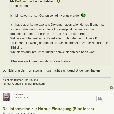
Dorfgaertner
hat geschrieben:
r
a
Hallo Robert,
g
ich bin soweit: unser Garten soll ein Hortus werden
Ich habe aber keine explizite Dokumentation aller Hortus-Elemente,
sollte ich das noch nachholen? Im Prinzip ist das meiste zwar
dokumentiert im "Dorfgarten"-Thread, z.B. Hotspot-Beet,
Wildwiesenblumenfläche, Käferkeller, Totholzhaufen... Aber z.B.
Pufferzone ist wenig dokumentiert, weil da immer auch die Nachbarn im
Bild sind.
Wie siehts aus, brauchst Du/ihr nachweistechnisch noch was?
Alles weitere können wir dann ja noch klären.
Schilderung der Pufferzone muss nicht zwingend Bilder beinhalten
Nicht die Blumen und Bäume,
nur der Garten ist unser Eigentum.
Polarwelt
Administrator
Re: Information zur Hortus-Eintragung (Bitte lesen)
B
Sa 24. Jun 2023, 12:35