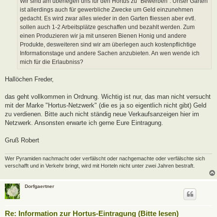
Wir sind am überlegen uns für den Hortus zu "Bewerben". Unser Garten
g
ist allerdings auch für gewerbliche Zwecke um Geld einzunehmen
gedacht. Es wird zwar alles wieder in den Garten fliessen aber evtl.
sollen auch 1-2 Arbeitsplätze geschaffen und bezahlt werden. Zum
einen Produzieren wir ja mit unseren Bienen Honig und andere
Produkte, desweiteren sind wir am überlegen auch kostenpflichtige
Informationstage und andere Sachen anzubieten. An wen wende ich
mich für die Erlaubniss?
Hallöchen Freder,
das geht vollkommen in Ordnung. Wichtig ist nur, das man nicht versucht
mit der Marke "Hortus-Netzwerk" (die es ja so eigentlich nicht gibt) Geld
zu verdienen. Bitte auch nicht ständig neue Verkaufsanzeigen hier im
Netzwerk. Ansonsten erwarte ich gerne Eure Eintragung.
Gruß Robert
Wer Pyramiden nachmacht oder verfälscht oder nachgemachte oder verfälschte sich
verschafft und in Verkehr bringt, wird mit Horteln nicht unter zwei Jahren bestraft.
Dorfgaertner
Re: Information zur Hortus-Eintragung (Bitte lesen)