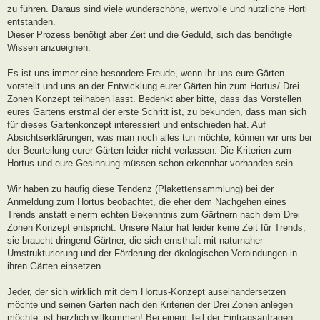
zu führen. Daraus sind viele wunderschöne, wertvolle und nützliche Horti
entstanden.
Dieser Prozess benötigt aber Zeit und die Geduld, sich das benötigte
Wissen anzueignen.
Es ist uns immer eine besondere Freude, wenn ihr uns eure Gärten
vorstellt und uns an der Entwicklung eurer Gärten hin zum Hortus/ Drei
Zonen Konzept teilhaben lasst. Bedenkt aber bitte, dass das Vorstellen
eures Gartens erstmal der erste Schritt ist, zu bekunden, dass man sich
für dieses Gartenkonzept interessiert und entschieden hat. Auf
Absichtserklärungen, was man noch alles tun möchte, können wir uns bei
der Beurteilung eurer Gärten leider nicht verlassen. Die Kriterien zum
Hortus und eure Gesinnung müssen schon erkennbar vorhanden sein.
Wir haben zu häufig diese Tendenz (Plakettensammlung) bei der
Anmeldung zum Hortus beobachtet, die eher dem Nachgehen eines
Trends anstatt einerm echten Bekenntnis zum Gärtnern nach dem Drei
Zonen Konzept entspricht. Unsere Natur hat leider keine Zeit für Trends,
sie braucht dringend Gärtner, die sich ernsthaft mit naturnaher
Umstrukturierung und der Förderung der ökologischen Verbindungen in
ihren Gärten einsetzen.
Jeder, der sich wirklich mit dem Hortus-Konzept auseinandersetzen
möchte und seinen Garten nach den Kriterien der Drei Zonen anlegen
möchte, ist herzlich willkommen! Bei einem Teil der Eintragsanfragen