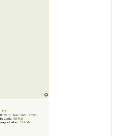
N
a
c
h
o
:
112
rt:
Mi 30. Nov 2022, 17:59
b
 bedankt:
98 Mal
e
ung erhalten:
122 Mal
n