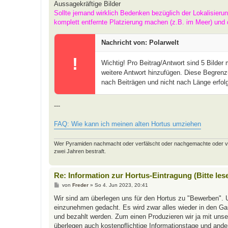
Aussagekräftige Bilder
Sollte jemand wirklich Bedenken bezüglich der Lokalisieru
komplett entfernte Platzierung machen (z.B. im Meer) und 
Nachricht von: Polarwelt
!
Wichtig! Pro Beitrag/Antwort sind 5 Bilder
weitere Antwort hinzufügen. Diese Begrenz
nach Beiträgen und nicht nach Länge erfolg
---
FAQ: Wie kann ich meinen alten Hortus umziehen
Wer Pyramiden nachmacht oder verfälscht oder nachgemachte oder verfäl
zwei Jahren bestraft.
Re: Information zur Hortus-Eintragung (Bitte les
B
von
Freder
»
So 4. Jun 2023, 20:41
e
i
Wir sind am überlegen uns für den Hortus zu "Bewerben". 
t
einzunehmen gedacht. Es wird zwar alles wieder in den Gart
r
a
und bezahlt werden. Zum einen Produzieren wir ja mit uns
g
überlegen auch kostenpflichtige Informationstage und and