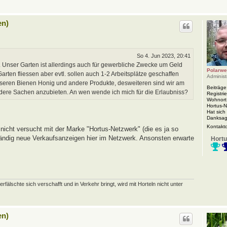
en)
So 4. Jun 2023, 20:41
 Unser Garten ist allerdings auch für gewerbliche Zwecke um Geld
Polarwe
rten fliessen aber evtl. sollen auch 1-2 Arbeitsplätze geschaffen
Administ
nseren Bienen Honig und andere Produkte, desweiteren sind wir am
Beiträge
ndere Sachen anzubieten. An wen wende ich mich für die Erlaubniss?
Registrie
Wohnort
Hortus-
Hat sich
Danksag
Kontakt
nicht versucht mit der Marke "Hortus-Netzwerk" (die es ja so
 ständig neue Verkaufsanzeigen hier im Netzwerk. Ansonsten erwarte
Hortu
schte sich verschafft und in Verkehr bringt, wird mit Horteln nicht unter
en)