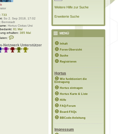
lt
Weitere Hilfe zur Suche
rator
:
733
Erweiterte Suche
rt:
So 2. Sep 2018, 17:02
:
Bernstadt
Name:
Hortus Civitas Ursi
 bedankt:
81 Mal
ung erhalten:
385 Mal
MENÜ
K
daten:
o
n
Inhalt
s-Netzwerk Unterstützer
t
Foren-Übersicht
a
k
Suche
t
d
Registrieren
a
t
e
Hortus
n
v
Wie funktioniert die
Eintragung
o
n
Hortus eintragen
P
o
Hortus Karte & Liste
l
Hilfe
a
r
FAQ-Forum
w
e
Board-FAQs
l
BBCode-Anleitung
t
Impressum