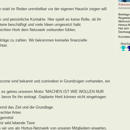
Polarwe
Administ
n statt im Reden unmittelbar vor der eigenen Haustür zeigen will.
Beiträge
Registrie
 und persönliche Kontakte. Hier spielt es keine Rolle, ob ihr
Wohnort
rie beschäftigt und viele Ideen umgesetzt habt.
Hortus-
Hat sich
eichten Horti dem Netzwerk verbunden fühlen.
Danksag
Kontakt
iträge zu zahlen. Wir bekommen keinerlei finanzielle
Hortu
htet:
agszone sind bekannt und zumindest in Grundzügen vorhanden, ein
r geht es getreu unserem Motto “MACHEN IST WIE WOLLEN NUR
evor Ihr ihn eintragt. Geplante Horti können nicht eingetragen
ind das Ziel und die Grundlage.
echter Arten
gemittel
r wild lebende Tiere
s wir uns als Hortus-Netzwerk von unseren Mitgliedern erwarten,