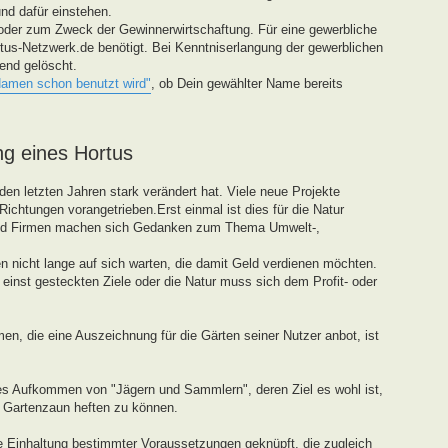
und dafür einstehen.
oder zum Zweck der Gewinnerwirtschaftung. Für eine gewerbliche
tus-Netzwerk.de benötigt. Bei Kenntniserlangung der gewerblichen
end gelöscht.
Namen schon benutzt wird"
, ob Dein gewählter Name bereits
ng eines Hortus
den letzten Jahren stark verändert hat. Viele neue Projekte
ichtungen vorangetrieben.Erst einmal ist dies für die Natur
und Firmen machen sich Gedanken zum Thema Umwelt-,
 nicht lange auf sich warten, die damit Geld verdienen möchten.
einst gesteckten Ziele oder die Natur muss sich dem Profit- oder
en, die eine Auszeichnung für die Gärten seiner Nutzer anbot, ist
tes Aufkommen von "Jägern und Sammlern", deren Ziel es wohl ist,
n Gartenzaun heften zu können.
ie Einhaltung bestimmter Voraussetzungen geknüpft, die zugleich