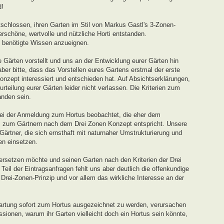
d!
schlossen, ihren Garten im Stil von Markus Gastl's 3-Zonen-
rschöne, wertvolle und nützliche Horti entstanden.
s benötigte Wissen anzueignen.
 Gärten vorstellt und uns an der Entwicklung eurer Gärten hin
ber bitte, dass das Vorstellen eures Gartens erstmal der erste
onzept interessiert und entschieden hat. Auf Absichtserklärungen,
teilung eurer Gärten leider nicht verlassen. Die Kriterien zum
nden sein.
ei der Anmeldung zum Hortus beobachtet, die eher dem
s zum Gärtnern nach dem Drei Zonen Konzept entspricht. Unsere
 Gärtner, die sich ernsthaft mit naturnaher Umstrukturierung und
en einsetzen.
ersetzen möchte und seinen Garten nach den Kriterien der Drei
eil der Eintragsanfragen fehlt uns aber deutlich die offenkundige
ei-Zonen-Prinzip und vor allem das wirkliche Interesse an der
artung sofort zum Hortus ausgezeichnet zu werden, verursachen
sionen, warum ihr Garten vielleicht doch ein Hortus sein könnte,