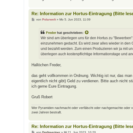
Re: Information zur Hortus-Eintragung (Bitte les
B
von
Polarwelt
»
Mo 5. Jun 2023, 11:09
e
i
t
Freder
hat geschrieben:
r
a
Wir sind am überlegen uns für den Hortus zu "Bewerben".
g
einzunehmen gedacht. Es wird zwar alles wieder in den Ga
und bezahlt werden. Zum einen Produzieren wir ja mit u
überlegen auch kostenpflichtige Informationstage und a
Hallöchen Freder,
das geht vollkommen in Ordnung. Wichtig ist nur, das man 
eigentlich nicht gibt) Geld zu verdienen. Bitte auch nicht
ich gerne Eure Eintragung.
Gruß Robert
Wer Pyramiden nachmacht oder verfälscht oder nachgemachte oder verfäl
zwei Jahren bestraft.
Re: Information zur Hortus-Eintragung (Bitte les
B
von
Dorfgaertner
»
Mi 21. Jun 2023, 10:20