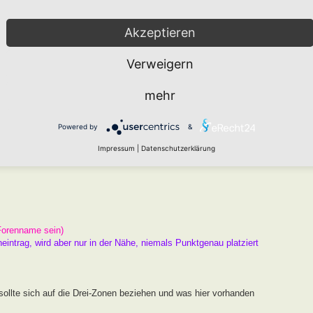
arten den " Namen HORTUS nach Markus Gastl" tragen kann, der
er Beugen der Kriterien ist nicht zielführend. Das Drei Zonen
Akzeptieren
Raum und ausreichend Chancen zur Entwicklung.
Verweigern
 ist und kein Garten, an dem ein Schild hängt.
mehr
er
Wie funktioniert die Eintragung Eurer Gartenprojekte
Powered by
&
gekräftigen Fotos unterlegen.
Impressum
|
Datenschutzerklärung
Forenname sein)
neintrag, wird aber nur in der Nähe, niemals Punktgenau platziert
ollte sich auf die Drei-Zonen beziehen und was hier vorhanden