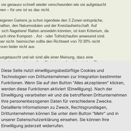
 sie genauso schnell wieder verschwunden wie sie aufgetaucht
n – für uns ist es das nicht.
 eigenen Gartens ja schon irgendwie den 3 Zonen entspräche,
aften, den Naturmodulen und der Kreislaufwirtschaft. Auf
ich Nagetiere/ Ratten ansiedeln könnten, ist kein Kriterium, da
uch ohne Kompost- , Ast - oder Totholzhaufen anwesend sind.
r nicht- heimischer sollte den Richtwert von 70:30% nicht
nzen leider nicht aus.
sgetauscht und wir sind alle einer Meinung, dass eine
ist, den wir gehen wollen. Diejenigen, die sich mit dem Thema
 recht Stolz auf ihr Werk sein können, und an die verleihen wir
Diese Seite nutzt einwilligungsbedürftige Cookies und
Technologien von Drittunternehmen zur Integration bestimmter
Funktionen. Wenn Sie auf den Button "Alles akzeptieren" klicken,
 und Entwicklungszeit von einem Jahr
für neu eingereichte
werden diese Funktionen aktiviert (Einwilligung). Nach der
r in dieser Zeit keinerlei Weiterentwicklung oder
uszeichnung von uns ausgesprochen werden.
Einwilligung verarbeiten wir und die betroffenen Drittunternehmen
Ihre personenbezogenen Daten für verschiedene Zwecke.
dell auseinanderzusetzen und euren Garten auf den Weg zu einem
Detaillierte Informationen zu Zweck, Rechtsgrundlagen,
erden euch mit Tipps und Tricks unterstützen.
Drittunternehmen können Sie unter dem Button "Mehr" und in
mag es länger, beim anderen kürzer sein. Es mag auch Gärten
unserer Datenschutzerklärung einsehen. Sie können Ihre
 nach Jahren einfach eintragen lassen möchten, diese werden wir
Einwilligung jederzeit widerrufen.