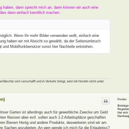
ng haben, dann sprecht mich an, dann können wir auch eine
dies dann einfach kenntlich machen.
 möglich. Wenn Ihr mehr Bilder verwenden wollt, einfach eine
ung haben wir mit Absicht so gewählt, da der Seitenumbruch
t und Mobilfunkbenutzer sonst hier Nachteile entstehen.
schte sich verschafft und in Verkehr bringt, wird mit Horteln nicht unter
en)
Freder
Beiträge
Registrie
Unser Garten ist allerdings auch für gewerbliche Zwecke um Geld
Hat sich
Danksag
en fliessen aber evtl. sollen auch 1-2 Arbeitsplätze geschaffen
eren Bienen Honig und andere Produkte, desweiteren sind wir am
ere Sachen anzubieten. An wen wende ich mich für die Erlaubniss?