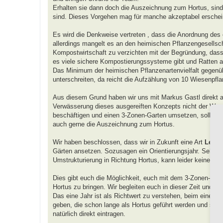
Erhalten sie dann doch die Auszeichnung zum Hortus, sind
sind. Dieses Vorgehen mag für manche akzeptabel erscheine
Es wird die Denkweise vertreten , dass die Anordnung des
allerdings mangelt es an den heimischen Pflanzengesellsch
Kompostwirtschaft zu verzichten mit der Begründung, dass s
es viele sichere Kompostierungssysteme gibt und Ratten a
Das Minimum der heimischen Pflanzenartenvielfalt gegenübe
unterschreiten, da reicht die Aufzählung von 10 Wiesenpfla
Aus diesem Grund haben wir uns mit Markus Gastl direkt au
Verwässerung dieses ausgereiften Konzepts nicht der Weg 
beschäftigen und einen 3-Zonen-Garten umsetzen, sollen mit
auch gerne die Auszeichnung zum Hortus.
Wir haben beschlossen, dass wir in Zukunft eine Art
Lehr-
Gärten ansetzen. Sozusagen ein Orientierungsjahr. Sehen wi
Umstrukturierung in Richtung Hortus, kann leider keine A
Dies gibt euch die Möglichkeit, euch mit dem 3-Zonen-Mo
Hortus zu bringen. Wir begleiten euch in dieser Zeit und w
Das eine Jahr ist als Richtwert zu verstehen, beim einen 
geben, die schon lange als Hortus geführt werden und sich
natürlich direkt eintragen.