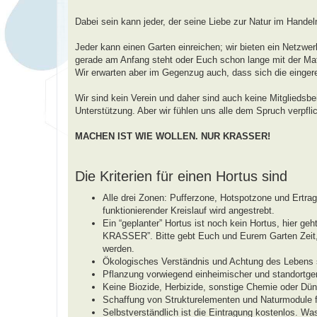
a
g
Dabei sein kann jeder, der seine Liebe zur Natur im Handel
Jeder kann einen Garten einreichen; wir bieten ein Netzwerk
gerade am Anfang steht oder Euch schon lange mit der Mate
Wir erwarten aber im Gegenzug auch, dass sich die einger
Wir sind kein Verein und daher sind auch keine Mitgliedsbe
Unterstützung. Aber wir fühlen uns alle dem Spruch verpflic
MACHEN IST WIE WOLLEN. NUR KRASSER!
Die Kriterien für einen Hortus sind
Alle drei Zonen: Pufferzone, Hotspotzone und Ertr
funktionierender Kreislauf wird angestrebt.
Ein “geplanter” Hortus ist noch kein Hortus, hie
KRASSER”. Bitte gebt Euch und Eurem Garten Zeit, b
werden.
Ökologisches Verständnis und Achtung des Lebens s
Pflanzung vorwiegend einheimischer und standortger
Keine Biozide, Herbizide, sonstige Chemie oder Dün
Schaffung von Strukturelementen und Naturmodule fü
Selbstverständlich ist die Eintragung kostenlos. Wa