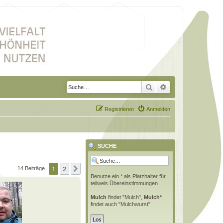
Suche
Erweiterte Suche
Registrieren
Anmelden
SUCHE
1
2
Nächste
14 Beiträge
Benutze ein * als Platzhalter für
teilweis Übereinstimmungen
Mulch
findet "Mulch",
Mulch*
findet auch "Mulchwurst"