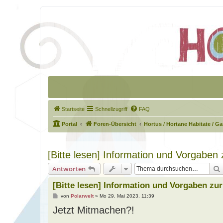
Startseite
Schnellzugriff
FAQ
Portal
Foren-Übersicht
Hortus / Hortane Habitate / G
[Bitte lesen] Information und Vorgaben
Antworten
[Bitte lesen] Information und Vorgaben zu
B
von
Polarwelt
»
Mo 29. Mai 2023, 11:39
e
Jetzt Mitmachen?!
i
t
r