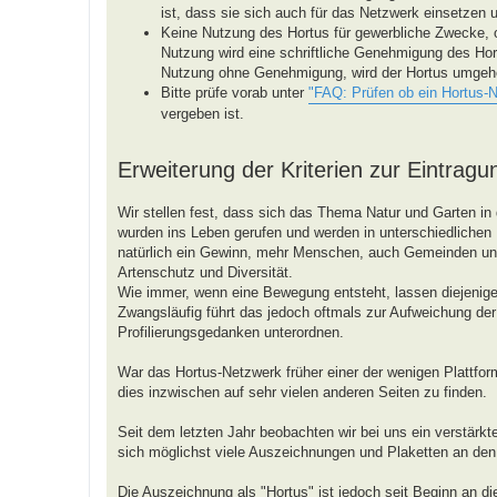
ist, dass sie sich auch für das Netzwerk einsetzen 
Keine Nutzung des Hortus für gewerbliche Zwecke, 
Nutzung wird eine schriftliche Genehmigung des Hor
Nutzung ohne Genehmigung, wird der Hortus umgeh
Bitte prüfe vorab unter
"FAQ: Prüfen ob ein Hortus-
vergeben ist.
Erweiterung der Kriterien zur Eintragu
Wir stellen fest, dass sich das Thema Natur und Garten in 
wurden ins Leben gerufen und werden in unterschiedlichen R
natürlich ein Gewinn, mehr Menschen, auch Gemeinden 
Artenschutz und Diversität.
Wie immer, wenn eine Bewegung entsteht, lassen diejenigen
Zwangsläufig führt das jedoch oftmals zur Aufweichung der 
Profilierungsgedanken unterordnen.
War das Hortus-Netzwerk früher einer der wenigen Plattform
dies inzwischen auf sehr vielen anderen Seiten zu finden.
Seit dem letzten Jahr beobachten wir bei uns ein verstärk
sich möglichst viele Auszeichnungen und Plaketten an de
Die Auszeichnung als "Hortus" ist jedoch seit Beginn an d