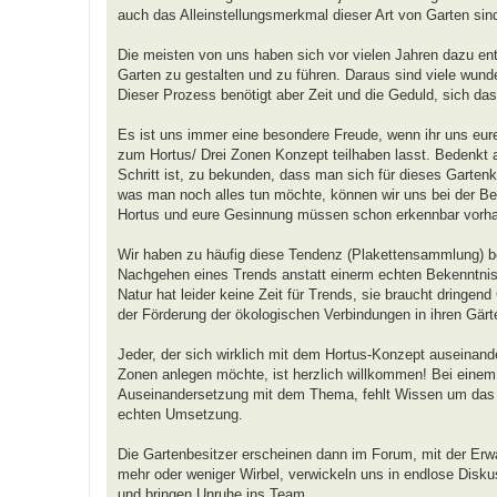
auch das Alleinstellungsmerkmal dieser Art von Garten sin
Die meisten von uns haben sich vor vielen Jahren dazu ent
Garten zu gestalten und zu führen. Daraus sind viele wunde
Dieser Prozess benötigt aber Zeit und die Geduld, sich da
Es ist uns immer eine besondere Freude, wenn ihr uns eure
zum Hortus/ Drei Zonen Konzept teilhaben lasst. Bedenkt a
Schritt ist, zu bekunden, dass man sich für dieses Gartenk
was man noch alles tun möchte, können wir uns bei der Beur
Hortus und eure Gesinnung müssen schon erkennbar vorha
Wir haben zu häufig diese Tendenz (Plakettensammlung) b
Nachgehen eines Trends anstatt einerm echten Bekenntni
Natur hat leider keine Zeit für Trends, sie braucht dringend
der Förderung der ökologischen Verbindungen in ihren Gärt
Jeder, der sich wirklich mit dem Hortus-Konzept auseinand
Zonen anlegen möchte, ist herzlich willkommen! Bei einem T
Auseinandersetzung mit dem Thema, fehlt Wissen um das Dr
echten Umsetzung.
Die Gartenbesitzer erscheinen dann im Forum, mit der Erw
mehr oder weniger Wirbel, verwickeln uns in endlose Diskus
und bringen Unruhe ins Team.