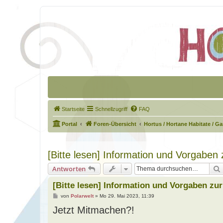
Startseite
Schnellzugriff
FAQ
Portal
Foren-Übersicht
Hortus / Hortane Habitate / G
[Bitte lesen] Information und Vorgaben
Antworten
[Bitte lesen] Information und Vorgaben zu
B
von
Polarwelt
»
Mo 29. Mai 2023, 11:39
e
Jetzt Mitmachen?!
i
t
r