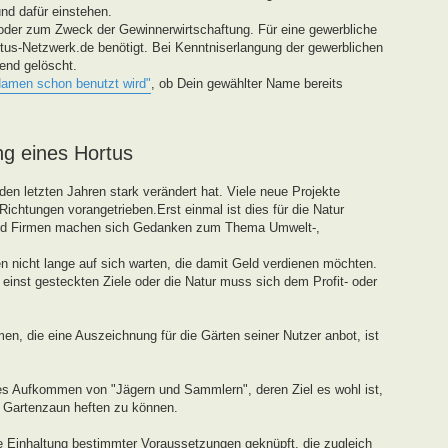
und dafür einstehen.
oder zum Zweck der Gewinnerwirtschaftung. Für eine gewerbliche
tus-Netzwerk.de benötigt. Bei Kenntniserlangung der gewerblichen
end gelöscht.
Namen schon benutzt wird"
, ob Dein gewählter Name bereits
ng eines Hortus
den letzten Jahren stark verändert hat. Viele neue Projekte
ichtungen vorangetrieben.Erst einmal ist dies für die Natur
und Firmen machen sich Gedanken zum Thema Umwelt-,
 nicht lange auf sich warten, die damit Geld verdienen möchten.
einst gesteckten Ziele oder die Natur muss sich dem Profit- oder
en, die eine Auszeichnung für die Gärten seiner Nutzer anbot, ist
tes Aufkommen von "Jägern und Sammlern", deren Ziel es wohl ist,
n Gartenzaun heften zu können.
ie Einhaltung bestimmter Voraussetzungen geknüpft, die zugleich