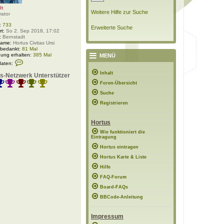
lt
Weitere Hilfe zur Suche
rator
:
733
Erweiterte Suche
rt:
So 2. Sep 2018, 17:02
:
Bernstadt
Name:
Hortus Civitas Ursi
 bedankt:
81 Mal
ung erhalten:
385 Mal
MENÜ
K
daten:
o
n
Inhalt
s-Netzwerk Unterstützer
t
Foren-Übersicht
a
k
Suche
t
d
Registrieren
a
t
e
Hortus
n
v
Wie funktioniert die
Eintragung
o
n
Hortus eintragen
P
o
Hortus Karte & Liste
l
Hilfe
a
r
FAQ-Forum
w
e
Board-FAQs
l
BBCode-Anleitung
t
Impressum