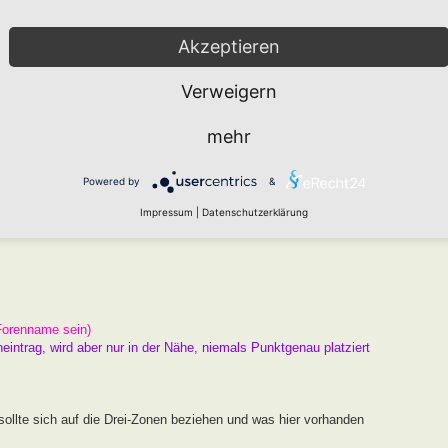
arten den " Namen HORTUS nach Markus Gastl" tragen kann, der
er Beugen der Kriterien ist nicht zielführend. Das Drei Zonen
Akzeptieren
Raum und ausreichend Chancen zur Entwicklung.
Verweigern
 ist und kein Garten, an dem ein Schild hängt.
mehr
er
Wie funktioniert die Eintragung Eurer Gartenprojekte
Powered by
&
gekräftigen Fotos unterlegen.
Impressum
|
Datenschutzerklärung
Forenname sein)
neintrag, wird aber nur in der Nähe, niemals Punktgenau platziert
ollte sich auf die Drei-Zonen beziehen und was hier vorhanden