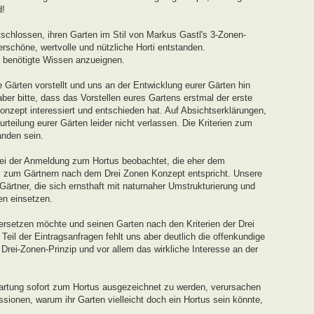
d!
schlossen, ihren Garten im Stil von Markus Gastl's 3-Zonen-
rschöne, wertvolle und nützliche Horti entstanden.
s benötigte Wissen anzueignen.
 Gärten vorstellt und uns an der Entwicklung eurer Gärten hin
ber bitte, dass das Vorstellen eures Gartens erstmal der erste
onzept interessiert und entschieden hat. Auf Absichtserklärungen,
teilung eurer Gärten leider nicht verlassen. Die Kriterien zum
nden sein.
ei der Anmeldung zum Hortus beobachtet, die eher dem
s zum Gärtnern nach dem Drei Zonen Konzept entspricht. Unsere
 Gärtner, die sich ernsthaft mit naturnaher Umstrukturierung und
en einsetzen.
ersetzen möchte und seinen Garten nach den Kriterien der Drei
eil der Eintragsanfragen fehlt uns aber deutlich die offenkundige
ei-Zonen-Prinzip und vor allem das wirkliche Interesse an der
artung sofort zum Hortus ausgezeichnet zu werden, verursachen
sionen, warum ihr Garten vielleicht doch ein Hortus sein könnte,