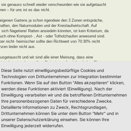
 sie genauso schnell wieder verschwunden wie sie aufgetaucht
n – für uns ist es das nicht.
 eigenen Gartens ja schon irgendwie den 3 Zonen entspräche,
aften, den Naturmodulen und der Kreislaufwirtschaft. Auf
ich Nagetiere/ Ratten ansiedeln könnten, ist kein Kriterium, da
uch ohne Kompost- , Ast - oder Totholzhaufen anwesend sind.
r nicht- heimischer sollte den Richtwert von 70:30% nicht
nzen leider nicht aus.
sgetauscht und wir sind alle einer Meinung, dass eine
ist, den wir gehen wollen. Diejenigen, die sich mit dem Thema
 recht Stolz auf ihr Werk sein können, und an die verleihen wir
Diese Seite nutzt einwilligungsbedürftige Cookies und
Technologien von Drittunternehmen zur Integration bestimmter
Funktionen. Wenn Sie auf den Button "Alles akzeptieren" klicken,
 und Entwicklungszeit von einem Jahr
für neu eingereichte
werden diese Funktionen aktiviert (Einwilligung). Nach der
r in dieser Zeit keinerlei Weiterentwicklung oder
uszeichnung von uns ausgesprochen werden.
Einwilligung verarbeiten wir und die betroffenen Drittunternehmen
Ihre personenbezogenen Daten für verschiedene Zwecke.
dell auseinanderzusetzen und euren Garten auf den Weg zu einem
Detaillierte Informationen zu Zweck, Rechtsgrundlagen,
erden euch mit Tipps und Tricks unterstützen.
Drittunternehmen können Sie unter dem Button "Mehr" und in
mag es länger, beim anderen kürzer sein. Es mag auch Gärten
unserer Datenschutzerklärung einsehen. Sie können Ihre
 nach Jahren einfach eintragen lassen möchten, diese werden wir
Einwilligung jederzeit widerrufen.