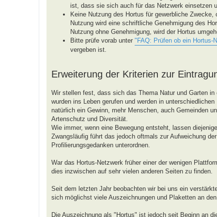
ist, dass sie sich auch für das Netzwerk einsetzen 
Keine Nutzung des Hortus für gewerbliche Zwecke, 
Nutzung wird eine schriftliche Genehmigung des Hor
Nutzung ohne Genehmigung, wird der Hortus umgeh
Bitte prüfe vorab unter
"FAQ: Prüfen ob ein Hortus-
vergeben ist.
Erweiterung der Kriterien zur Eintragu
Wir stellen fest, dass sich das Thema Natur und Garten in 
wurden ins Leben gerufen und werden in unterschiedlichen R
natürlich ein Gewinn, mehr Menschen, auch Gemeinden 
Artenschutz und Diversität.
Wie immer, wenn eine Bewegung entsteht, lassen diejenigen
Zwangsläufig führt das jedoch oftmals zur Aufweichung der 
Profilierungsgedanken unterordnen.
War das Hortus-Netzwerk früher einer der wenigen Plattform
dies inzwischen auf sehr vielen anderen Seiten zu finden.
Seit dem letzten Jahr beobachten wir bei uns ein verstärk
sich möglichst viele Auszeichnungen und Plaketten an de
Die Auszeichnung als "Hortus" ist jedoch seit Beginn an d