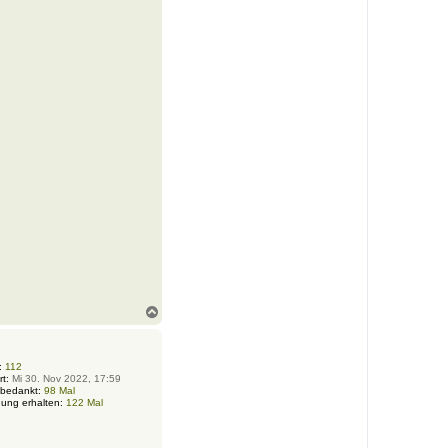
N
a
c
h
o
:
112
rt:
Mi 30. Nov 2022, 17:59
b
 bedankt:
98 Mal
e
ung erhalten:
122 Mal
n