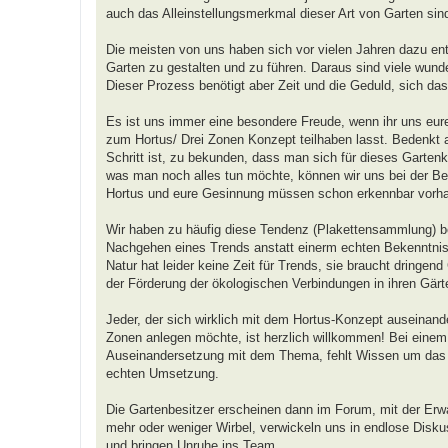
auch das Alleinstellungsmerkmal dieser Art von Garten sin
Die meisten von uns haben sich vor vielen Jahren dazu ent
Garten zu gestalten und zu führen. Daraus sind viele wunde
Dieser Prozess benötigt aber Zeit und die Geduld, sich da
Es ist uns immer eine besondere Freude, wenn ihr uns eure
zum Hortus/ Drei Zonen Konzept teilhaben lasst. Bedenkt a
Schritt ist, zu bekunden, dass man sich für dieses Gartenk
was man noch alles tun möchte, können wir uns bei der Beur
Hortus und eure Gesinnung müssen schon erkennbar vorha
Wir haben zu häufig diese Tendenz (Plakettensammlung) b
Nachgehen eines Trends anstatt einerm echten Bekenntni
Natur hat leider keine Zeit für Trends, sie braucht dringend
der Förderung der ökologischen Verbindungen in ihren Gärt
Jeder, der sich wirklich mit dem Hortus-Konzept auseinand
Zonen anlegen möchte, ist herzlich willkommen! Bei einem T
Auseinandersetzung mit dem Thema, fehlt Wissen um das Dr
echten Umsetzung.
Die Gartenbesitzer erscheinen dann im Forum, mit der Erw
mehr oder weniger Wirbel, verwickeln uns in endlose Diskus
und bringen Unruhe ins Team.