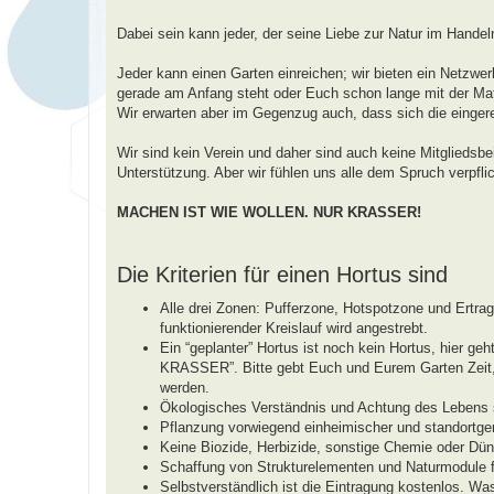
a
g
Dabei sein kann jeder, der seine Liebe zur Natur im Handel
Jeder kann einen Garten einreichen; wir bieten ein Netzwerk
gerade am Anfang steht oder Euch schon lange mit der Mate
Wir erwarten aber im Gegenzug auch, dass sich die einger
Wir sind kein Verein und daher sind auch keine Mitgliedsbe
Unterstützung. Aber wir fühlen uns alle dem Spruch verpflic
MACHEN IST WIE WOLLEN. NUR KRASSER!
Die Kriterien für einen Hortus sind
Alle drei Zonen: Pufferzone, Hotspotzone und Ertr
funktionierender Kreislauf wird angestrebt.
Ein “geplanter” Hortus ist noch kein Hortus, hie
KRASSER”. Bitte gebt Euch und Eurem Garten Zeit, b
werden.
Ökologisches Verständnis und Achtung des Lebens s
Pflanzung vorwiegend einheimischer und standortger
Keine Biozide, Herbizide, sonstige Chemie oder Dün
Schaffung von Strukturelementen und Naturmodule fü
Selbstverständlich ist die Eintragung kostenlos. Wa