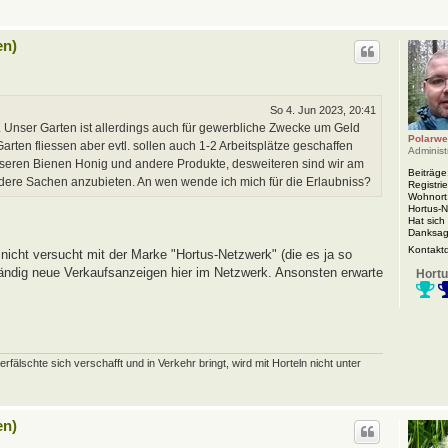
en)
So 4. Jun 2023, 20:41
 Unser Garten ist allerdings auch für gewerbliche Zwecke um Geld
Polarwe
rten fliessen aber evtl. sollen auch 1-2 Arbeitsplätze geschaffen
Administ
nseren Bienen Honig und andere Produkte, desweiteren sind wir am
Beiträge
ndere Sachen anzubieten. An wen wende ich mich für die Erlaubniss?
Registrie
Wohnort
Hortus-
Hat sich
Danksag
Kontakt
nicht versucht mit der Marke "Hortus-Netzwerk" (die es ja so
 ständig neue Verkaufsanzeigen hier im Netzwerk. Ansonsten erwarte
Hortu
schte sich verschafft und in Verkehr bringt, wird mit Horteln nicht unter
en)