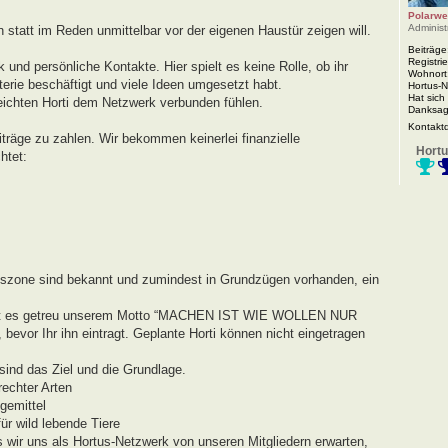
Polarwe
Administ
n statt im Reden unmittelbar vor der eigenen Haustür zeigen will.
Beiträge
Registrie
 und persönliche Kontakte. Hier spielt es keine Rolle, ob ihr
Wohnort
rie beschäftigt und viele Ideen umgesetzt habt.
Hortus-
Hat sich
eichten Horti dem Netzwerk verbunden fühlen.
Danksag
Kontakt
iträge zu zahlen. Wir bekommen keinerlei finanzielle
Hortu
htet:
agszone sind bekannt und zumindest in Grundzügen vorhanden, ein
r geht es getreu unserem Motto “MACHEN IST WIE WOLLEN NUR
evor Ihr ihn eintragt. Geplante Horti können nicht eingetragen
ind das Ziel und die Grundlage.
echter Arten
gemittel
r wild lebende Tiere
s wir uns als Hortus-Netzwerk von unseren Mitgliedern erwarten,