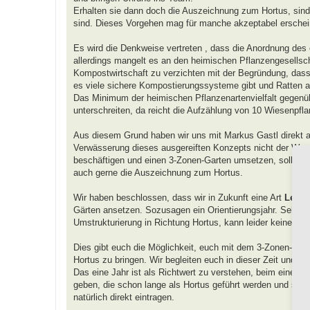
Erhalten sie dann doch die Auszeichnung zum Hortus, sind
sind. Dieses Vorgehen mag für manche akzeptabel erscheine
Es wird die Denkweise vertreten , dass die Anordnung des
allerdings mangelt es an den heimischen Pflanzengesellsch
Kompostwirtschaft zu verzichten mit der Begründung, dass s
es viele sichere Kompostierungssysteme gibt und Ratten a
Das Minimum der heimischen Pflanzenartenvielfalt gegenübe
unterschreiten, da reicht die Aufzählung von 10 Wiesenpfla
Aus diesem Grund haben wir uns mit Markus Gastl direkt au
Verwässerung dieses ausgereiften Konzepts nicht der Weg 
beschäftigen und einen 3-Zonen-Garten umsetzen, sollen mit
auch gerne die Auszeichnung zum Hortus.
Wir haben beschlossen, dass wir in Zukunft eine Art
Lehr-
Gärten ansetzen. Sozusagen ein Orientierungsjahr. Sehen wi
Umstrukturierung in Richtung Hortus, kann leider keine A
Dies gibt euch die Möglichkeit, euch mit dem 3-Zonen-Mo
Hortus zu bringen. Wir begleiten euch in dieser Zeit und w
Das eine Jahr ist als Richtwert zu verstehen, beim einen 
geben, die schon lange als Hortus geführt werden und sich
natürlich direkt eintragen.