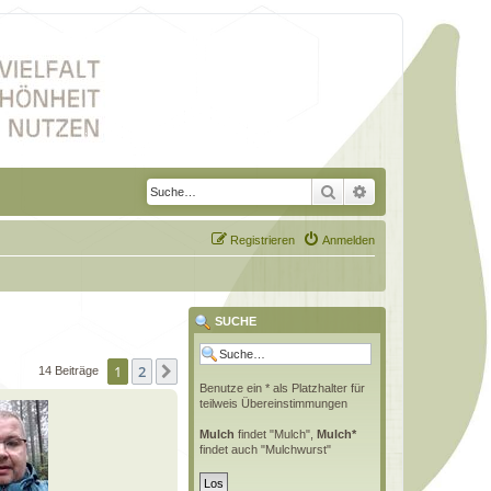
Suche
Erweiterte Suche
Registrieren
Anmelden
SUCHE
1
2
Nächste
14 Beiträge
Benutze ein * als Platzhalter für
teilweis Übereinstimmungen
Mulch
findet "Mulch",
Mulch*
findet auch "Mulchwurst"