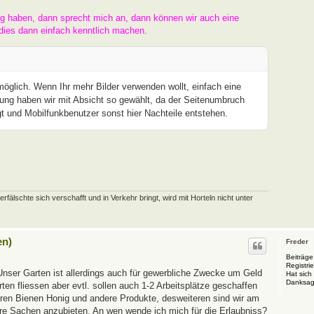
ng haben, dann sprecht mich an, dann können wir auch eine
dies dann einfach kenntlich machen.
 möglich. Wenn Ihr mehr Bilder verwenden wollt, einfach eine
ung haben wir mit Absicht so gewählt, da der Seitenumbruch
t und Mobilfunkbenutzer sonst hier Nachteile entstehen.
schte sich verschafft und in Verkehr bringt, wird mit Horteln nicht unter
en)
Freder
Beiträge
Registrie
Unser Garten ist allerdings auch für gewerbliche Zwecke um Geld
Hat sich
Danksag
en fliessen aber evtl. sollen auch 1-2 Arbeitsplätze geschaffen
eren Bienen Honig und andere Produkte, desweiteren sind wir am
ere Sachen anzubieten. An wen wende ich mich für die Erlaubniss?