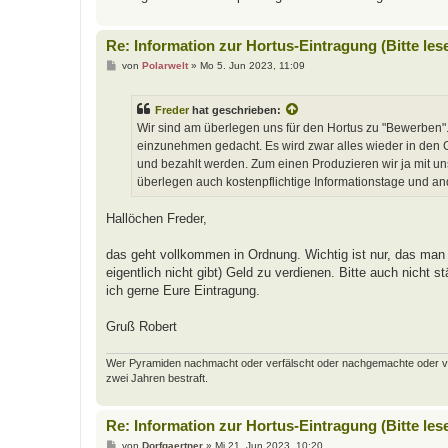
Re: Information zur Hortus-Eintragung (Bitte les
B
von
Polarwelt
»
Mo 5. Jun 2023, 11:09
e
i
t
Freder
hat geschrieben:
r
a
Wir sind am überlegen uns für den Hortus zu "Bewerben".
g
einzunehmen gedacht. Es wird zwar alles wieder in den Ga
und bezahlt werden. Zum einen Produzieren wir ja mit u
überlegen auch kostenpflichtige Informationstage und a
Hallöchen Freder,
das geht vollkommen in Ordnung. Wichtig ist nur, das man 
eigentlich nicht gibt) Geld zu verdienen. Bitte auch nicht
ich gerne Eure Eintragung.
Gruß Robert
Wer Pyramiden nachmacht oder verfälscht oder nachgemachte oder verfäl
zwei Jahren bestraft.
Re: Information zur Hortus-Eintragung (Bitte les
B
von
Dorfgaertner
»
Mi 21. Jun 2023, 10:20