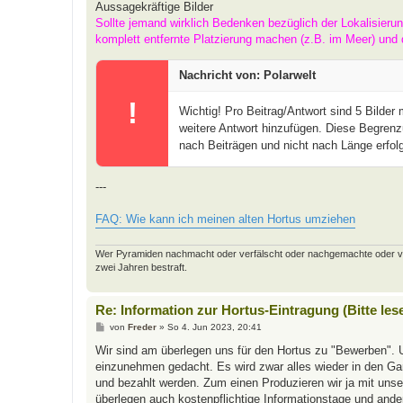
Aussagekräftige Bilder
Sollte jemand wirklich Bedenken bezüglich der Lokalisieru
komplett entfernte Platzierung machen (z.B. im Meer) und 
Nachricht von: Polarwelt
!
Wichtig! Pro Beitrag/Antwort sind 5 Bilder
weitere Antwort hinzufügen. Diese Begrenz
nach Beiträgen und nicht nach Länge erfolg
---
FAQ: Wie kann ich meinen alten Hortus umziehen
Wer Pyramiden nachmacht oder verfälscht oder nachgemachte oder verfäl
zwei Jahren bestraft.
Re: Information zur Hortus-Eintragung (Bitte les
B
von
Freder
»
So 4. Jun 2023, 20:41
e
i
Wir sind am überlegen uns für den Hortus zu "Bewerben". 
t
einzunehmen gedacht. Es wird zwar alles wieder in den Gart
r
a
und bezahlt werden. Zum einen Produzieren wir ja mit uns
g
überlegen auch kostenpflichtige Informationstage und and