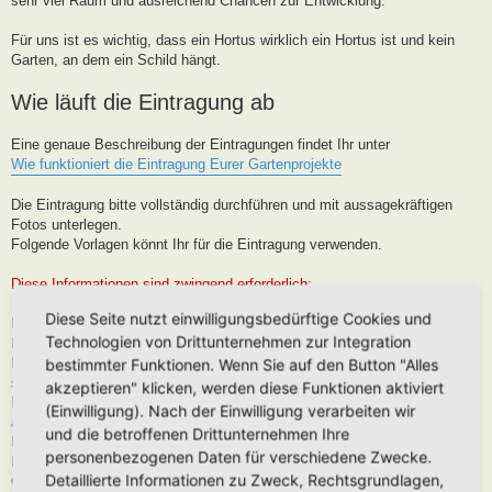
sehr viel Raum und ausreichend Chancen zur Entwicklung.
Für uns ist es wichtig, dass ein Hortus wirklich ein Hortus ist und kein
Garten, an dem ein Schild hängt.
Wie läuft die Eintragung ab
Eine genaue Beschreibung der Eintragungen findet Ihr unter
Wie funktioniert die Eintragung Eurer Gartenprojekte
Die Eintragung bitte vollständig durchführen und mit aussagekräftigen
Fotos unterlegen.
Folgende Vorlagen könnt Ihr für die Eintragung verwenden.
Diese Informationen sind zwingend erforderlich:
Diese Seite nutzt einwilligungsbedürftige Cookies und
Hortus-Name:
Technologien von Drittunternehmen zur Integration
Bedeutung des Hortus-Namens:
Dein Name:
(Muss kein Realnamen sein, kann auch Euer Forenname
bestimmter Funktionen. Wenn Sie auf den Button "Alles
sein)
akzeptieren" klicken, werden diese Funktionen aktiviert
Postleitzahl (oder franz. Region):
Brauche ich für die Karteneintrag, wird
(Einwilligung). Nach der Einwilligung verarbeiten wir
aber nur in der Nähe, niemals Punktgenau platziert
und die betroffenen Drittunternehmen Ihre
Hortus-Ort:
wie PLZ
personenbezogenen Daten für verschiedene Zwecke.
Hortus-Land:
Detaillierte Informationen zu Zweck, Rechtsgrundlagen,
Größe in m2: