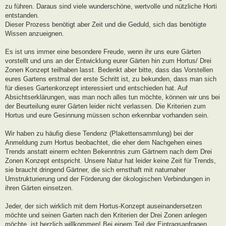
zu führen. Daraus sind viele wunderschöne, wertvolle und nützliche Horti
entstanden.
Dieser Prozess benötigt aber Zeit und die Geduld, sich das benötigte
Wissen anzueignen.
Es ist uns immer eine besondere Freude, wenn ihr uns eure Gärten
vorstellt und uns an der Entwicklung eurer Gärten hin zum Hortus/ Drei
Zonen Konzept teilhaben lasst. Bedenkt aber bitte, dass das Vorstellen
eures Gartens erstmal der erste Schritt ist, zu bekunden, dass man sich
für dieses Gartenkonzept interessiert und entschieden hat. Auf
Absichtserklärungen, was man noch alles tun möchte, können wir uns bei
der Beurteilung eurer Gärten leider nicht verlassen. Die Kriterien zum
Hortus und eure Gesinnung müssen schon erkennbar vorhanden sein.
Wir haben zu häufig diese Tendenz (Plakettensammlung) bei der
Anmeldung zum Hortus beobachtet, die eher dem Nachgehen eines
Trends anstatt einerm echten Bekenntnis zum Gärtnern nach dem Drei
Zonen Konzept entspricht. Unsere Natur hat leider keine Zeit für Trends,
sie braucht dringend Gärtner, die sich ernsthaft mit naturnaher
Umstrukturierung und der Förderung der ökologischen Verbindungen in
ihren Gärten einsetzen.
Jeder, der sich wirklich mit dem Hortus-Konzept auseinandersetzen
möchte und seinen Garten nach den Kriterien der Drei Zonen anlegen
möchte, ist herzlich willkommen! Bei einem Teil der Eintragsanfragen