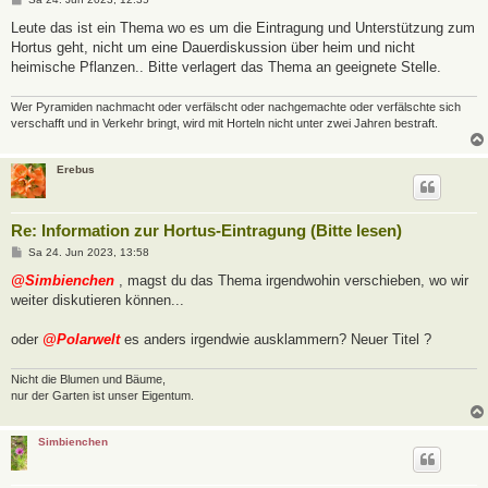
e
i
Leute das ist ein Thema wo es um die Eintragung und Unterstützung zum
t
Hortus geht, nicht um eine Dauerdiskussion über heim und nicht
r
a
heimische Pflanzen.. Bitte verlagert das Thema an geeignete Stelle.
g
Wer Pyramiden nachmacht oder verfälscht oder nachgemachte oder verfälschte sich
verschafft und in Verkehr bringt, wird mit Horteln nicht unter zwei Jahren bestraft.
Erebus
Re: Information zur Hortus-Eintragung (Bitte lesen)
B
Sa 24. Jun 2023, 13:58
e
i
@Simbienchen
, magst du das Thema irgendwohin verschieben, wo wir
t
weiter diskutieren können...
r
a
g
oder
@Polarwelt
es anders irgendwie ausklammern? Neuer Titel ?
Nicht die Blumen und Bäume,
nur der Garten ist unser Eigentum.
Simbienchen