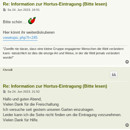
Re: Information zur Hortus-Eintragung (Bitte lesen)
B
Sa 24. Jun 2023, 16:51
e
i
t
Bitte schön ...
r
a
g
Hier könnt ihr weiterdiskutieren
viewtopic.php?t=245
"Zweifle nie daran, dass eine kleine Gruppe engagierter Menschen die Welt verändern
kann -tatsächlich ist dies die einzige Art und Weise, in der die Welt jemals verändert
wurde!"
ChrisB
Re: Information zur Hortus-Eintragung (Bitte lesen)
B
Sa 24. Jun 2023, 21:52
e
i
Hallo und guten Abend,
t
Vielen Dank für die Freischaltung.
r
a
Ich versuche seit gestern unseren Garten einzutragen.
g
Leider kann ich die Seite nicht finden um die Eintragung vorzunehmen.
Vielen Dank für Hilfe.