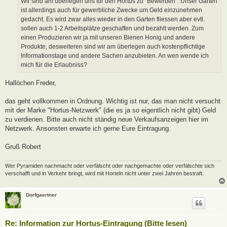
Wir sind am überlegen uns für den Hortus zu "Bewerben". Unser Garten
g
ist allerdings auch für gewerbliche Zwecke um Geld einzunehmen
gedacht. Es wird zwar alles wieder in den Garten fliessen aber evtl.
sollen auch 1-2 Arbeitsplätze geschaffen und bezahlt werden. Zum
einen Produzieren wir ja mit unseren Bienen Honig und andere
Produkte, desweiteren sind wir am überlegen auch kostenpflichtige
Informationstage und andere Sachen anzubieten. An wen wende ich
mich für die Erlaubniss?
Hallöchen Freder,
das geht vollkommen in Ordnung. Wichtig ist nur, das man nicht versucht
mit der Marke "Hortus-Netzwerk" (die es ja so eigentlich nicht gibt) Geld
zu verdienen. Bitte auch nicht ständig neue Verkaufsanzeigen hier im
Netzwerk. Ansonsten erwarte ich gerne Eure Eintragung.
Gruß Robert
Wer Pyramiden nachmacht oder verfälscht oder nachgemachte oder verfälschte sich
verschafft und in Verkehr bringt, wird mit Horteln nicht unter zwei Jahren bestraft.
Dorfgaertner
Re: Information zur Hortus-Eintragung (Bitte lesen)