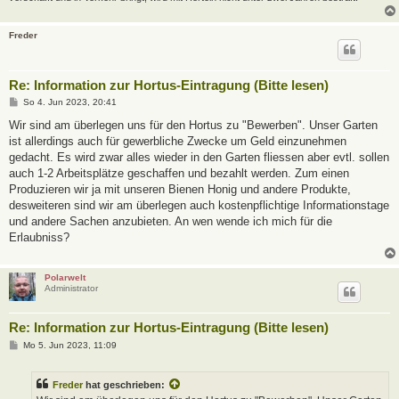
Freder
Re: Information zur Hortus-Eintragung (Bitte lesen)
B
So 4. Jun 2023, 20:41
e
i
Wir sind am überlegen uns für den Hortus zu "Bewerben". Unser Garten
t
ist allerdings auch für gewerbliche Zwecke um Geld einzunehmen
r
a
gedacht. Es wird zwar alles wieder in den Garten fliessen aber evtl. sollen
g
auch 1-2 Arbeitsplätze geschaffen und bezahlt werden. Zum einen
Produzieren wir ja mit unseren Bienen Honig und andere Produkte,
desweiteren sind wir am überlegen auch kostenpflichtige Informationstage
und andere Sachen anzubieten. An wen wende ich mich für die
Erlaubniss?
Polarwelt
Administrator
Re: Information zur Hortus-Eintragung (Bitte lesen)
B
Mo 5. Jun 2023, 11:09
e
i
t
Freder
hat geschrieben:
r
a