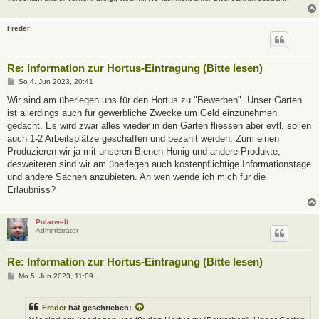
Freder
Re: Information zur Hortus-Eintragung (Bitte lesen)
B
So 4. Jun 2023, 20:41
e
i
Wir sind am überlegen uns für den Hortus zu "Bewerben". Unser Garten
t
ist allerdings auch für gewerbliche Zwecke um Geld einzunehmen
r
a
gedacht. Es wird zwar alles wieder in den Garten fliessen aber evtl. sollen
g
auch 1-2 Arbeitsplätze geschaffen und bezahlt werden. Zum einen
Produzieren wir ja mit unseren Bienen Honig und andere Produkte,
desweiteren sind wir am überlegen auch kostenpflichtige Informationstage
und andere Sachen anzubieten. An wen wende ich mich für die
Erlaubniss?
Polarwelt
Administrator
Re: Information zur Hortus-Eintragung (Bitte lesen)
B
Mo 5. Jun 2023, 11:09
e
i
t
Freder
hat geschrieben:
r
a