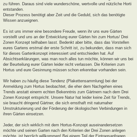
zu führen. Daraus sind viele wunderschöne, wertvolle und nützliche Horti
entstanden.
Dieser Prozess benötigt aber Zeit und die Geduld, sich das benötigte
Wissen anzueignen.
Es ist uns immer eine besondere Freude, wenn ihr uns eure Gärten
vorstellt und uns an der Entwicklung eurer Gärten hin zum Hortus/ Drei
Zonen Konzept teilhaben lasst. Bedenkt aber bitte, dass das Vorstellen
eures Gartens erstmal der erste Schritt ist, zu bekunden, dass man sich
für dieses Gartenkonzept interessiert und entschieden hat. Auf
Absichtserklärungen, was man noch alles tun möchte, können wir uns bei
der Beurteilung eurer Gärten leider nicht verlassen. Die Kriterien zum
Hortus und eure Gesinnung müssen schon erkennbar vorhanden sein.
Wir haben zu häufig diese Tendenz (Plakettensammlung) bei der
Anmeldung zum Hortus beobachtet, die eher dem Nachgehen eines
Trends anstatt einerm echten Bekenntnis zum Gärtnern nach dem Drei
Zonen Konzept entspricht. Unsere Natur hat leider keine Zeit für Trends,
sie braucht dringend Gärtner, die sich ernsthaft mit naturnaher
Umstrukturierung und der Förderung der ökologischen Verbindungen in
ihren Gärten einsetzen.
Jeder, der sich wirklich mit dem Hortus-Konzept auseinandersetzen
möchte und seinen Garten nach den Kriterien der Drei Zonen anlegen
möchte, ist herzlich willkommen! Bei einem Teil der Eintragsanfragen