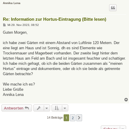
Annika Lena
Re: Information zur Hortus-Eintragung (Bitte lesen)
B
Mi 29. Nov 2023, 08:52
e
i
Guten Morgen,
t
r
a
ich habe zwei Gärten mit einem Abstand von Luftlinie 120 Metern. Der
g
eine liegt am Haus und ist Sonnig, dh es sind Elemente wie
Trockenmauer und Magerbeet vorhanden. Der zweite liegt hinter dem
letzten Haus am Feld am Bach und ist insgesamt feuchter und schattiger.
Ich habe mich gefragt, ob ich die beiden Gärten zusammen als "meinen
Hortus" eintrage und dokumentiere, oder ob ich sie beide als getrennte
Gärten betrachte?
Wie mache ich es?
Liebe Grüße
Annika Lena
Antworten
1
2
Nächste
14 Beiträge
Gehe zu