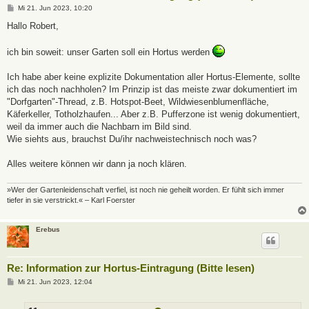
B
Mi 21. Jun 2023, 10:20
e
i
Hallo Robert,
t
r
a
ich bin soweit: unser Garten soll ein Hortus werden
g
Ich habe aber keine explizite Dokumentation aller Hortus-Elemente, sollte
ich das noch nachholen? Im Prinzip ist das meiste zwar dokumentiert im
"Dorfgarten"-Thread, z.B. Hotspot-Beet, Wildwiesenblumenfläche,
Käferkeller, Totholzhaufen... Aber z.B. Pufferzone ist wenig dokumentiert,
weil da immer auch die Nachbarn im Bild sind.
Wie siehts aus, brauchst Du/ihr nachweistechnisch noch was?
Alles weitere können wir dann ja noch klären.
»Wer der Gartenleidenschaft verfiel, ist noch nie geheilt worden. Er fühlt sich immer
tiefer in sie verstrickt.« – Karl Foerster
Erebus
Re: Information zur Hortus-Eintragung (Bitte lesen)
B
Mi 21. Jun 2023, 12:04
e
i
t