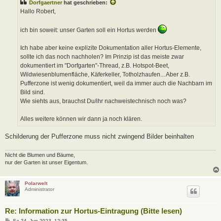
Dorfgaertner
hat geschrieben:
r
a
Hallo Robert,
g
ich bin soweit: unser Garten soll ein Hortus werden
Ich habe aber keine explizite Dokumentation aller Hortus-Elemente,
sollte ich das noch nachholen? Im Prinzip ist das meiste zwar
dokumentiert im "Dorfgarten"-Thread, z.B. Hotspot-Beet,
Wildwiesenblumenfläche, Käferkeller, Totholzhaufen... Aber z.B.
Pufferzone ist wenig dokumentiert, weil da immer auch die Nachbarn im
Bild sind.
Wie siehts aus, brauchst Du/ihr nachweistechnisch noch was?
Alles weitere können wir dann ja noch klären.
Schilderung der Pufferzone muss nicht zwingend Bilder beinhalten
Nicht die Blumen und Bäume,
nur der Garten ist unser Eigentum.
Polarwelt
Administrator
Re: Information zur Hortus-Eintragung (Bitte lesen)
B
Sa 24. Jun 2023, 12:35