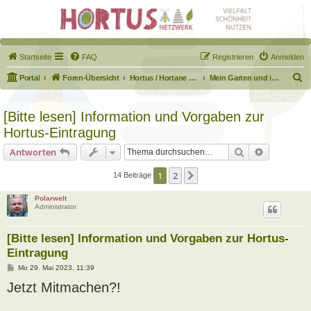
Startseite
FAQ
Registrieren
Anmelden
S
Portal
Foren-Übersicht
Hortus / Hortane Habitate / Garten auf dem Weg
Mein Garten und ich!
u
c
[Bitte lesen] Information und Vorgaben zur
h
Hortus-Eintragung
e
Suche
Erweiterte
Antworten
1
2
Nächste
14 Beiträge
Polarwelt
Administrator
[Bitte lesen] Information und Vorgaben zur Hortus-
Eintragung
B
Mo 29. Mai 2023, 11:39
e
Jetzt Mitmachen?!
i
t
r
a