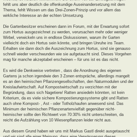
fehlt uns aber deutlich die offenkundige Auseinandersetzung mit dem
Thema, fehlt Wissen um das Drei-Zonen-Prinzip und vor allem das
wirkliche Interesse an der echten Umsetzung.
Die Gartenbesitzer erscheinen dann im Forum, mit der Erwartung sofort
zum Hortus ausgezeichnet zu werden, verursachen mehr oder weniger
Wirbel, verwickeln uns in endlose Diskussionen, warum ihr Garten
vielleicht doch ein Hortus sein könnte, und bringen Unruhe ins Team.
Erhalten sie dann doch die Auszeichnung zum Hortus, sind sie genauso
schnell wieder verschwunden wie sie aufgetaucht sind. Dieses Vorgehen
mag für manche akzeptabel erscheinen – für uns ist es das nicht.
Es wird die Denkweise vertreten , dass die Anordnung des eigenen
Gartens ja schon irgendwie den 3 Zonen entspräche, allerdings mangelt
es an den heimischen Pflanzengesellschaften, den Naturmodulen und der
Kreislaufwirtschaft. Auf Kompostwirtschaft zu verzichten mit der
Begründung, dass sich Nagetiere/ Ratten ansiedeln könnten, ist kein
Kriterium, da es viele sichere Kompostierungssysteme gibt und Ratten
auch ohne Kompost- , Ast - oder Totholzhaufen anwesend sind. Das
Minimum der heimischen Pflanzenartenvielfalt gegenüber nicht-
heimischer sollte den Richtwert von 70:30% nicht unterschreiten, da
reicht die Aufzählung von 10 Wiesenpflanzen leider nicht aus.
Aus diesem Grund haben wir uns mit Markus Gastl direkt ausgetauscht
und wir sind alle einer Meinung, dass eine Verwässerung dieses