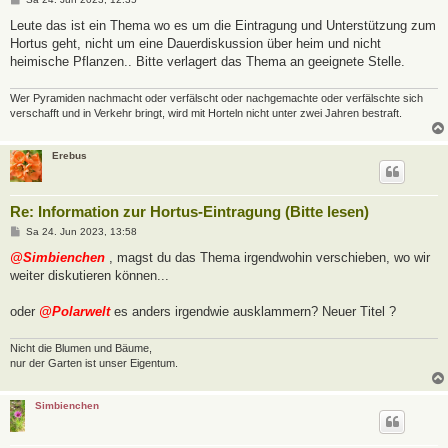
e
i
Leute das ist ein Thema wo es um die Eintragung und Unterstützung zum
t
Hortus geht, nicht um eine Dauerdiskussion über heim und nicht
r
a
heimische Pflanzen.. Bitte verlagert das Thema an geeignete Stelle.
g
Wer Pyramiden nachmacht oder verfälscht oder nachgemachte oder verfälschte sich
verschafft und in Verkehr bringt, wird mit Horteln nicht unter zwei Jahren bestraft.
Erebus
Re: Information zur Hortus-Eintragung (Bitte lesen)
B
Sa 24. Jun 2023, 13:58
e
i
@Simbienchen
, magst du das Thema irgendwohin verschieben, wo wir
t
weiter diskutieren können...
r
a
g
oder
@Polarwelt
es anders irgendwie ausklammern? Neuer Titel ?
Nicht die Blumen und Bäume,
nur der Garten ist unser Eigentum.
Simbienchen