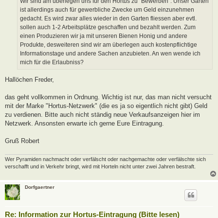
Wir sind am überlegen uns für den Hortus zu "Bewerben". Unser Garten
g
ist allerdings auch für gewerbliche Zwecke um Geld einzunehmen
gedacht. Es wird zwar alles wieder in den Garten fliessen aber evtl.
sollen auch 1-2 Arbeitsplätze geschaffen und bezahlt werden. Zum
einen Produzieren wir ja mit unseren Bienen Honig und andere
Produkte, desweiteren sind wir am überlegen auch kostenpflichtige
Informationstage und andere Sachen anzubieten. An wen wende ich
mich für die Erlaubniss?
Hallöchen Freder,
das geht vollkommen in Ordnung. Wichtig ist nur, das man nicht versucht
mit der Marke "Hortus-Netzwerk" (die es ja so eigentlich nicht gibt) Geld
zu verdienen. Bitte auch nicht ständig neue Verkaufsanzeigen hier im
Netzwerk. Ansonsten erwarte ich gerne Eure Eintragung.
Gruß Robert
Wer Pyramiden nachmacht oder verfälscht oder nachgemachte oder verfälschte sich
verschafft und in Verkehr bringt, wird mit Horteln nicht unter zwei Jahren bestraft.
Dorfgaertner
Re: Information zur Hortus-Eintragung (Bitte lesen)