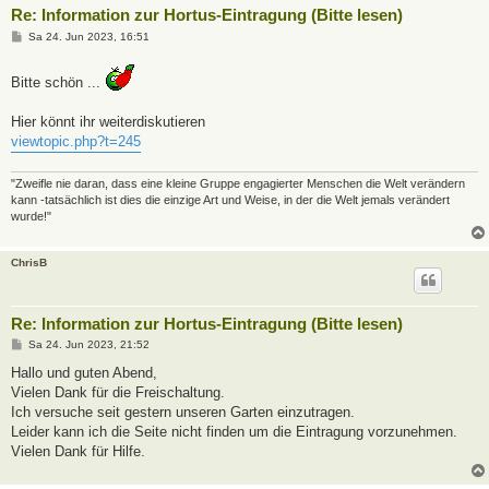
Re: Information zur Hortus-Eintragung (Bitte lesen)
B
Sa 24. Jun 2023, 16:51
e
i
t
Bitte schön ...
r
a
g
Hier könnt ihr weiterdiskutieren
viewtopic.php?t=245
"Zweifle nie daran, dass eine kleine Gruppe engagierter Menschen die Welt verändern
kann -tatsächlich ist dies die einzige Art und Weise, in der die Welt jemals verändert
wurde!"
ChrisB
Re: Information zur Hortus-Eintragung (Bitte lesen)
B
Sa 24. Jun 2023, 21:52
e
i
Hallo und guten Abend,
t
Vielen Dank für die Freischaltung.
r
a
Ich versuche seit gestern unseren Garten einzutragen.
g
Leider kann ich die Seite nicht finden um die Eintragung vorzunehmen.
Vielen Dank für Hilfe.