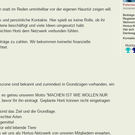
Polarwe
Administ
n statt im Reden unmittelbar vor der eigenen Haustür zeigen will.
Beiträge
Registrie
 und persönliche Kontakte. Hier spielt es keine Rolle, ob ihr
Wohnort
rie beschäftigt und viele Ideen umgesetzt habt.
Hortus-
Hat sich
eichten Horti dem Netzwerk verbunden fühlen.
Danksag
Kontakt
iträge zu zahlen. Wir bekommen keinerlei finanzielle
Hortu
htet:
agszone sind bekannt und zumindest in Grundzügen vorhanden, ein
r geht es getreu unserem Motto “MACHEN IST WIE WOLLEN NUR
evor Ihr ihn eintragt. Geplante Horti können nicht eingetragen
ind das Ziel und die Grundlage.
echter Arten
gemittel
r wild lebende Tiere
s wir uns als Hortus-Netzwerk von unseren Mitgliedern erwarten,