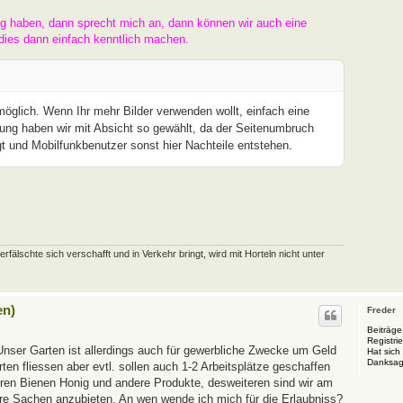
ng haben, dann sprecht mich an, dann können wir auch eine
dies dann einfach kenntlich machen.
 möglich. Wenn Ihr mehr Bilder verwenden wollt, einfach eine
ung haben wir mit Absicht so gewählt, da der Seitenumbruch
t und Mobilfunkbenutzer sonst hier Nachteile entstehen.
schte sich verschafft und in Verkehr bringt, wird mit Horteln nicht unter
en)
Freder
Beiträge
Registrie
Unser Garten ist allerdings auch für gewerbliche Zwecke um Geld
Hat sich
Danksag
en fliessen aber evtl. sollen auch 1-2 Arbeitsplätze geschaffen
eren Bienen Honig und andere Produkte, desweiteren sind wir am
ere Sachen anzubieten. An wen wende ich mich für die Erlaubniss?