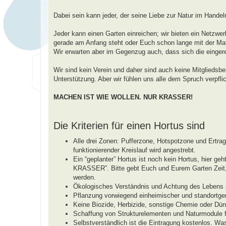
a
g
Dabei sein kann jeder, der seine Liebe zur Natur im Handel
Jeder kann einen Garten einreichen; wir bieten ein Netzwerk
gerade am Anfang steht oder Euch schon lange mit der Mate
Wir erwarten aber im Gegenzug auch, dass sich die einger
Wir sind kein Verein und daher sind auch keine Mitgliedsbe
Unterstützung. Aber wir fühlen uns alle dem Spruch verpflic
MACHEN IST WIE WOLLEN. NUR KRASSER!
Die Kriterien für einen Hortus sind
Alle drei Zonen: Pufferzone, Hotspotzone und Ertr
funktionierender Kreislauf wird angestrebt.
Ein “geplanter” Hortus ist noch kein Hortus, hie
KRASSER”. Bitte gebt Euch und Eurem Garten Zeit, b
werden.
Ökologisches Verständnis und Achtung des Lebens s
Pflanzung vorwiegend einheimischer und standortger
Keine Biozide, Herbizide, sonstige Chemie oder Dün
Schaffung von Strukturelementen und Naturmodule fü
Selbstverständlich ist die Eintragung kostenlos. Wa