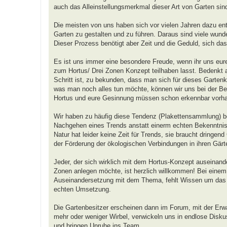
auch das Alleinstellungsmerkmal dieser Art von Garten sin
Die meisten von uns haben sich vor vielen Jahren dazu ent
Garten zu gestalten und zu führen. Daraus sind viele wunde
Dieser Prozess benötigt aber Zeit und die Geduld, sich da
Es ist uns immer eine besondere Freude, wenn ihr uns eure
zum Hortus/ Drei Zonen Konzept teilhaben lasst. Bedenkt a
Schritt ist, zu bekunden, dass man sich für dieses Gartenk
was man noch alles tun möchte, können wir uns bei der Beur
Hortus und eure Gesinnung müssen schon erkennbar vorha
Wir haben zu häufig diese Tendenz (Plakettensammlung) b
Nachgehen eines Trends anstatt einerm echten Bekenntni
Natur hat leider keine Zeit für Trends, sie braucht dringend
der Förderung der ökologischen Verbindungen in ihren Gärt
Jeder, der sich wirklich mit dem Hortus-Konzept auseinand
Zonen anlegen möchte, ist herzlich willkommen! Bei einem T
Auseinandersetzung mit dem Thema, fehlt Wissen um das Dr
echten Umsetzung.
Die Gartenbesitzer erscheinen dann im Forum, mit der Erw
mehr oder weniger Wirbel, verwickeln uns in endlose Diskus
und bringen Unruhe ins Team.