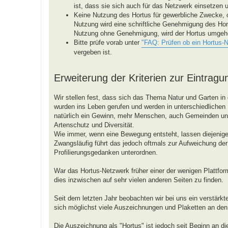
ist, dass sie sich auch für das Netzwerk einsetzen 
Keine Nutzung des Hortus für gewerbliche Zwecke, 
Nutzung wird eine schriftliche Genehmigung des Hor
Nutzung ohne Genehmigung, wird der Hortus umgeh
Bitte prüfe vorab unter
"FAQ: Prüfen ob ein Hortus-
vergeben ist.
Erweiterung der Kriterien zur Eintragu
Wir stellen fest, dass sich das Thema Natur und Garten in 
wurden ins Leben gerufen und werden in unterschiedlichen R
natürlich ein Gewinn, mehr Menschen, auch Gemeinden 
Artenschutz und Diversität.
Wie immer, wenn eine Bewegung entsteht, lassen diejenigen
Zwangsläufig führt das jedoch oftmals zur Aufweichung der 
Profilierungsgedanken unterordnen.
War das Hortus-Netzwerk früher einer der wenigen Plattform
dies inzwischen auf sehr vielen anderen Seiten zu finden.
Seit dem letzten Jahr beobachten wir bei uns ein verstärk
sich möglichst viele Auszeichnungen und Plaketten an de
Die Auszeichnung als "Hortus" ist jedoch seit Beginn an d