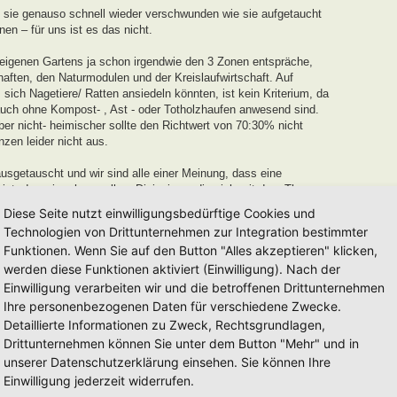
 sie genauso schnell wieder verschwunden wie sie aufgetaucht
n – für uns ist es das nicht.
 eigenen Gartens ja schon irgendwie den 3 Zonen entspräche,
aften, den Naturmodulen und der Kreislaufwirtschaft. Auf
ich Nagetiere/ Ratten ansiedeln könnten, ist kein Kriterium, da
uch ohne Kompost- , Ast - oder Totholzhaufen anwesend sind.
r nicht- heimischer sollte den Richtwert von 70:30% nicht
nzen leider nicht aus.
sgetauscht und wir sind alle einer Meinung, dass eine
ist, den wir gehen wollen. Diejenigen, die sich mit dem Thema
 recht Stolz auf ihr Werk sein können, und an die verleihen wir
Diese Seite nutzt einwilligungsbedürftige Cookies und
Technologien von Drittunternehmen zur Integration bestimmter
Funktionen. Wenn Sie auf den Button "Alles akzeptieren" klicken,
 und Entwicklungszeit von einem Jahr
für neu eingereichte
werden diese Funktionen aktiviert (Einwilligung). Nach der
r in dieser Zeit keinerlei Weiterentwicklung oder
uszeichnung von uns ausgesprochen werden.
Einwilligung verarbeiten wir und die betroffenen Drittunternehmen
Ihre personenbezogenen Daten für verschiedene Zwecke.
dell auseinanderzusetzen und euren Garten auf den Weg zu einem
Detaillierte Informationen zu Zweck, Rechtsgrundlagen,
erden euch mit Tipps und Tricks unterstützen.
Drittunternehmen können Sie unter dem Button "Mehr" und in
mag es länger, beim anderen kürzer sein. Es mag auch Gärten
unserer Datenschutzerklärung einsehen. Sie können Ihre
 nach Jahren einfach eintragen lassen möchten, diese werden wir
Einwilligung jederzeit widerrufen.