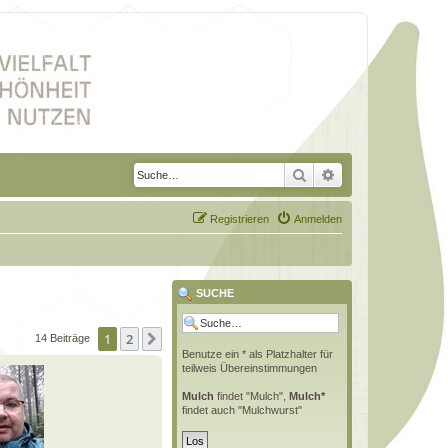
Suche
Erweiterte Suche
Registrieren
Anmelden
SUCHE
1
2
Nächste
14 Beiträge
Benutze ein * als Platzhalter für
teilweis Übereinstimmungen
Mulch
findet "Mulch",
Mulch*
findet auch "Mulchwurst"