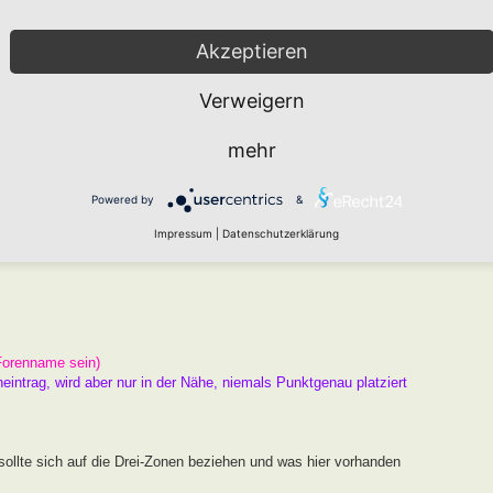
arten den " Namen HORTUS nach Markus Gastl" tragen kann, der
er Beugen der Kriterien ist nicht zielführend. Das Drei Zonen
Akzeptieren
Raum und ausreichend Chancen zur Entwicklung.
Verweigern
 ist und kein Garten, an dem ein Schild hängt.
mehr
er
Wie funktioniert die Eintragung Eurer Gartenprojekte
Powered by
&
gekräftigen Fotos unterlegen.
Impressum
|
Datenschutzerklärung
Forenname sein)
neintrag, wird aber nur in der Nähe, niemals Punktgenau platziert
ollte sich auf die Drei-Zonen beziehen und was hier vorhanden