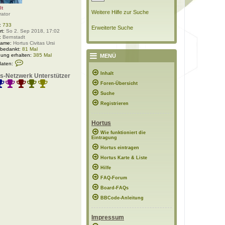
lt
Weitere Hilfe zur Suche
rator
:
733
Erweiterte Suche
rt:
So 2. Sep 2018, 17:02
:
Bernstadt
Name:
Hortus Civitas Ursi
 bedankt:
81 Mal
ung erhalten:
385 Mal
MENÜ
K
daten:
o
n
Inhalt
s-Netzwerk Unterstützer
t
Foren-Übersicht
a
k
Suche
t
d
Registrieren
a
t
e
Hortus
n
v
Wie funktioniert die
Eintragung
o
n
Hortus eintragen
P
o
Hortus Karte & Liste
l
Hilfe
a
r
FAQ-Forum
w
e
Board-FAQs
l
BBCode-Anleitung
t
Impressum