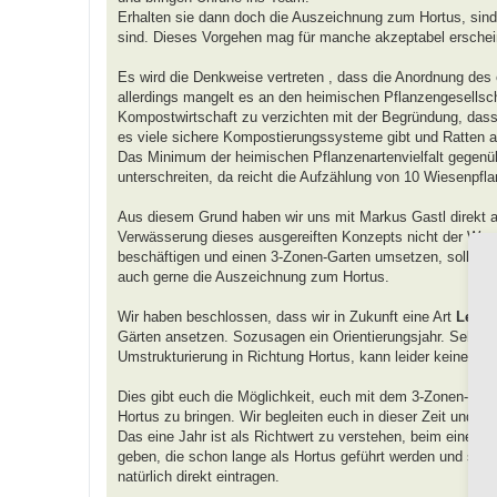
Erhalten sie dann doch die Auszeichnung zum Hortus, sind
sind. Dieses Vorgehen mag für manche akzeptabel erscheine
Es wird die Denkweise vertreten , dass die Anordnung des
allerdings mangelt es an den heimischen Pflanzengesellsch
Kompostwirtschaft zu verzichten mit der Begründung, dass s
es viele sichere Kompostierungssysteme gibt und Ratten a
Das Minimum der heimischen Pflanzenartenvielfalt gegenübe
unterschreiten, da reicht die Aufzählung von 10 Wiesenpfla
Aus diesem Grund haben wir uns mit Markus Gastl direkt au
Verwässerung dieses ausgereiften Konzepts nicht der Weg 
beschäftigen und einen 3-Zonen-Garten umsetzen, sollen mit
auch gerne die Auszeichnung zum Hortus.
Wir haben beschlossen, dass wir in Zukunft eine Art
Lehr-
Gärten ansetzen. Sozusagen ein Orientierungsjahr. Sehen wi
Umstrukturierung in Richtung Hortus, kann leider keine A
Dies gibt euch die Möglichkeit, euch mit dem 3-Zonen-Mo
Hortus zu bringen. Wir begleiten euch in dieser Zeit und w
Das eine Jahr ist als Richtwert zu verstehen, beim einen 
geben, die schon lange als Hortus geführt werden und sich
natürlich direkt eintragen.