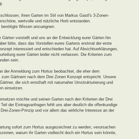
d!
schlossen, ihren Garten im Stil von Markus Gastl's 3-Zonen-
rschöne, wertvolle und nützliche Horti entstanden.
s benötigte Wissen anzueignen.
 Gärten vorstellt und uns an der Entwicklung eurer Gärten hin
ber bitte, dass das Vorstellen eures Gartens erstmal der erste
onzept interessiert und entschieden hat. Auf Absichtserklärungen,
teilung eurer Gärten leider nicht verlassen. Die Kriterien zum
nden sein.
ei der Anmeldung zum Hortus beobachtet, die eher dem
s zum Gärtnern nach dem Drei Zonen Konzept entspricht. Unsere
 Gärtner, die sich ernsthaft mit naturnaher Umstrukturierung und
en einsetzen.
ersetzen möchte und seinen Garten nach den Kriterien der Drei
eil der Eintragsanfragen fehlt uns aber deutlich die offenkundige
ei-Zonen-Prinzip und vor allem das wirkliche Interesse an der
artung sofort zum Hortus ausgezeichnet zu werden, verursachen
sionen, warum ihr Garten vielleicht doch ein Hortus sein könnte,