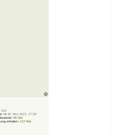
N
a
c
h
o
:
112
rt:
Mi 30. Nov 2022, 17:59
b
 bedankt:
98 Mal
e
ung erhalten:
122 Mal
n