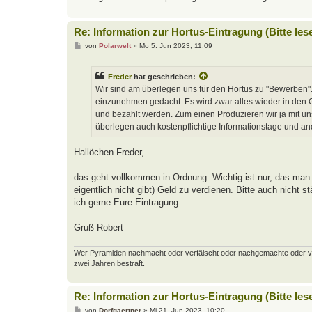
Re: Information zur Hortus-Eintragung (Bitte les
B
von
Polarwelt
»
Mo 5. Jun 2023, 11:09
e
i
t
Freder
hat geschrieben:
r
a
Wir sind am überlegen uns für den Hortus zu "Bewerben".
g
einzunehmen gedacht. Es wird zwar alles wieder in den Ga
und bezahlt werden. Zum einen Produzieren wir ja mit u
überlegen auch kostenpflichtige Informationstage und a
Hallöchen Freder,
das geht vollkommen in Ordnung. Wichtig ist nur, das man 
eigentlich nicht gibt) Geld zu verdienen. Bitte auch nicht
ich gerne Eure Eintragung.
Gruß Robert
Wer Pyramiden nachmacht oder verfälscht oder nachgemachte oder verfäl
zwei Jahren bestraft.
Re: Information zur Hortus-Eintragung (Bitte les
B
von
Dorfgaertner
»
Mi 21. Jun 2023, 10:20