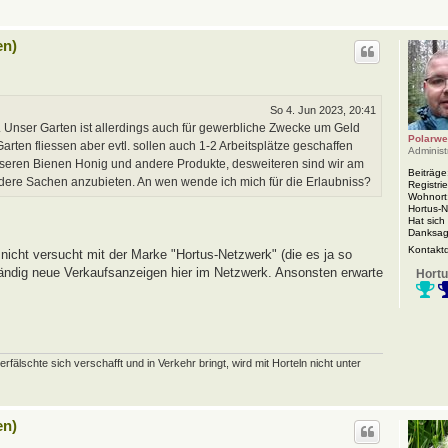
en)
So 4. Jun 2023, 20:41
 Unser Garten ist allerdings auch für gewerbliche Zwecke um Geld
Polarwe
rten fliessen aber evtl. sollen auch 1-2 Arbeitsplätze geschaffen
Administ
nseren Bienen Honig und andere Produkte, desweiteren sind wir am
Beiträge
ndere Sachen anzubieten. An wen wende ich mich für die Erlaubniss?
Registrie
Wohnort
Hortus-
Hat sich
Danksag
Kontakt
nicht versucht mit der Marke "Hortus-Netzwerk" (die es ja so
 ständig neue Verkaufsanzeigen hier im Netzwerk. Ansonsten erwarte
Hortu
schte sich verschafft und in Verkehr bringt, wird mit Horteln nicht unter
en)