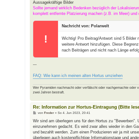
Aussagekräftige Bilder
Sollte jemand wirklich Bedenken bezüglich der Lokalisieru
komplett entfernte Platzierung machen (z.B. im Meer) und 
Nachricht von: Polarwelt
!
Wichtig! Pro Beitrag/Antwort sind 5 Bilder
weitere Antwort hinzufügen. Diese Begrenz
nach Beiträgen und nicht nach Länge erfolg
---
FAQ: Wie kann ich meinen alten Hortus umziehen
Wer Pyramiden nachmacht oder verfälscht oder nachgemachte oder verfäl
zwei Jahren bestraft.
Re: Information zur Hortus-Eintragung (Bitte les
B
von
Freder
»
So 4. Jun 2023, 20:41
e
i
Wir sind am überlegen uns für den Hortus zu "Bewerben". 
t
einzunehmen gedacht. Es wird zwar alles wieder in den Gart
r
a
und bezahlt werden. Zum einen Produzieren wir ja mit uns
g
überlegen auch kostenpflichtige Informationstage und and