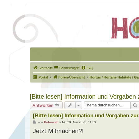
Startseite
Schnellzugriff
FAQ
Portal
Foren-Übersicht
Hortus / Hortane Habitate / G
[Bitte lesen] Information und Vorgaben
Antworten
[Bitte lesen] Information und Vorgaben zu
B
von
Polarwelt
»
Mo 29. Mai 2023, 11:39
e
Jetzt Mitmachen?!
i
t
r