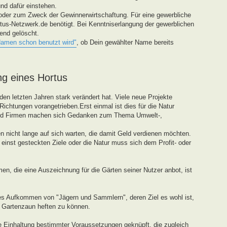
und dafür einstehen.
oder zum Zweck der Gewinnerwirtschaftung. Für eine gewerbliche
tus-Netzwerk.de benötigt. Bei Kenntniserlangung der gewerblichen
end gelöscht.
Namen schon benutzt wird"
, ob Dein gewählter Name bereits
ng eines Hortus
den letzten Jahren stark verändert hat. Viele neue Projekte
ichtungen vorangetrieben.Erst einmal ist dies für die Natur
und Firmen machen sich Gedanken zum Thema Umwelt-,
 nicht lange auf sich warten, die damit Geld verdienen möchten.
einst gesteckten Ziele oder die Natur muss sich dem Profit- oder
en, die eine Auszeichnung für die Gärten seiner Nutzer anbot, ist
tes Aufkommen von "Jägern und Sammlern", deren Ziel es wohl ist,
n Gartenzaun heften zu können.
ie Einhaltung bestimmter Voraussetzungen geknüpft, die zugleich