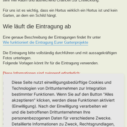
sehr viel Raum und ausreichend Chancen zur Entwicklung.
Für uns ist es wichtig, dass ein Hortus wirklich ein Hortus ist und kein
Garten, an dem ein Schild hängt.
Wie läuft die Eintragung ab
Eine genaue Beschreibung der Eintragungen findet Ihr unter
Wie funktioniert die Eintragung Eurer Gartenprojekte
Die Eintragung bitte vollständig durchführen und mit aussagekräftigen
Fotos unterlegen.
Folgende Vorlagen könnt Ihr für die Eintragung verwenden.
Diese Informationen sind zwingend erforderlich:
Diese Seite nutzt einwilligungsbedürftige Cookies und
Hortus-Name:
Technologien von Drittunternehmen zur Integration
Bedeutung des Hortus-Namens:
Dein Name:
(Muss kein Realnamen sein, kann auch Euer Forenname
bestimmter Funktionen. Wenn Sie auf den Button "Alles
sein)
akzeptieren" klicken, werden diese Funktionen aktiviert
Postleitzahl (oder franz. Region):
Brauche ich für die Karteneintrag, wird
(Einwilligung). Nach der Einwilligung verarbeiten wir
aber nur in der Nähe, niemals Punktgenau platziert
und die betroffenen Drittunternehmen Ihre
Hortus-Ort:
wie PLZ
personenbezogenen Daten für verschiedene Zwecke.
Hortus-Land:
Detaillierte Informationen zu Zweck, Rechtsgrundlagen,
Größe in m2: