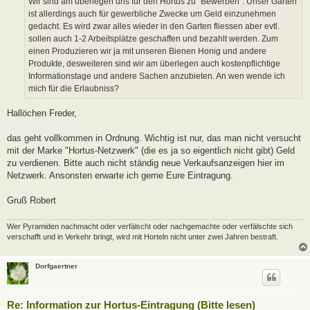
Wir sind am überlegen uns für den Hortus zu "Bewerben". Unser Garten
g
ist allerdings auch für gewerbliche Zwecke um Geld einzunehmen
gedacht. Es wird zwar alles wieder in den Garten fliessen aber evtl.
sollen auch 1-2 Arbeitsplätze geschaffen und bezahlt werden. Zum
einen Produzieren wir ja mit unseren Bienen Honig und andere
Produkte, desweiteren sind wir am überlegen auch kostenpflichtige
Informationstage und andere Sachen anzubieten. An wen wende ich
mich für die Erlaubniss?
Hallöchen Freder,
das geht vollkommen in Ordnung. Wichtig ist nur, das man nicht versucht
mit der Marke "Hortus-Netzwerk" (die es ja so eigentlich nicht gibt) Geld
zu verdienen. Bitte auch nicht ständig neue Verkaufsanzeigen hier im
Netzwerk. Ansonsten erwarte ich gerne Eure Eintragung.
Gruß Robert
Wer Pyramiden nachmacht oder verfälscht oder nachgemachte oder verfälschte sich
verschafft und in Verkehr bringt, wird mit Horteln nicht unter zwei Jahren bestraft.
Dorfgaertner
Re: Information zur Hortus-Eintragung (Bitte lesen)