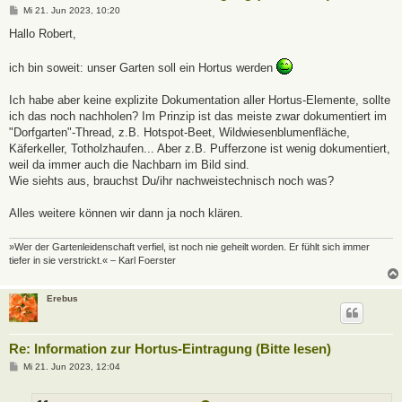
B
Mi 21. Jun 2023, 10:20
e
i
Hallo Robert,
t
r
a
ich bin soweit: unser Garten soll ein Hortus werden
g
Ich habe aber keine explizite Dokumentation aller Hortus-Elemente, sollte
ich das noch nachholen? Im Prinzip ist das meiste zwar dokumentiert im
"Dorfgarten"-Thread, z.B. Hotspot-Beet, Wildwiesenblumenfläche,
Käferkeller, Totholzhaufen... Aber z.B. Pufferzone ist wenig dokumentiert,
weil da immer auch die Nachbarn im Bild sind.
Wie siehts aus, brauchst Du/ihr nachweistechnisch noch was?
Alles weitere können wir dann ja noch klären.
»Wer der Gartenleidenschaft verfiel, ist noch nie geheilt worden. Er fühlt sich immer
tiefer in sie verstrickt.« – Karl Foerster
Erebus
Re: Information zur Hortus-Eintragung (Bitte lesen)
B
Mi 21. Jun 2023, 12:04
e
i
t