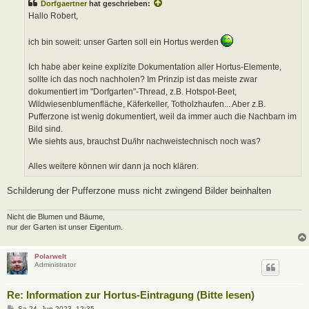
Dorfgaertner
hat geschrieben:
r
a
Hallo Robert,
g
ich bin soweit: unser Garten soll ein Hortus werden
Ich habe aber keine explizite Dokumentation aller Hortus-Elemente,
sollte ich das noch nachholen? Im Prinzip ist das meiste zwar
dokumentiert im "Dorfgarten"-Thread, z.B. Hotspot-Beet,
Wildwiesenblumenfläche, Käferkeller, Totholzhaufen... Aber z.B.
Pufferzone ist wenig dokumentiert, weil da immer auch die Nachbarn im
Bild sind.
Wie siehts aus, brauchst Du/ihr nachweistechnisch noch was?
Alles weitere können wir dann ja noch klären.
Schilderung der Pufferzone muss nicht zwingend Bilder beinhalten
Nicht die Blumen und Bäume,
nur der Garten ist unser Eigentum.
Polarwelt
Administrator
Re: Information zur Hortus-Eintragung (Bitte lesen)
B
Sa 24. Jun 2023, 12:35