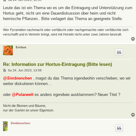
e
i
Leute das ist ein Thema wo es um die Eintragung und Unterstützung zum
t
Hortus geht, nicht um eine Dauerdiskussion über heim und nicht
r
a
heimische Pflanzen.. Bitte verlagert das Thema an geeignete Stelle.
g
Wer Pyramiden nachmacht oder verfälscht oder nachgemachte oder verfälschte sich
verschafft und in Verkehr bringt, wird mit Horteln nicht unter zwei Jahren bestraft.
Erebus
Re: Information zur Hortus-Eintragung (Bitte lesen)
B
Sa 24. Jun 2023, 13:58
e
i
@Simbienchen
, magst du das Thema irgendwohin verschieben, wo wir
t
weiter diskutieren können...
r
a
g
oder
@Polarwelt
es anders irgendwie ausklammern? Neuer Titel ?
Nicht die Blumen und Bäume,
nur der Garten ist unser Eigentum.
Simbienchen