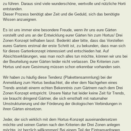
zu führen. Daraus sind viele wunderschöne, wertvolle und nützliche Horti
entstanden.
Dieser Prozess benötigt aber Zeit und die Geduld, sich das benötigte
Wissen anzueignen.
Es ist uns immer eine besondere Freude, wenn ihr uns eure Gärten
vorstellt und uns an der Entwicklung eurer Gärten hin zum Hortus/ Drei
Zonen Konzept teilhaben lasst. Bedenkt aber bitte, dass das Vorstellen
eures Gartens erstmal der erste Schritt ist, zu bekunden, dass man sich
für dieses Gartenkonzept interessiert und entschieden hat. Auf
Absichtserklärungen, was man noch alles tun möchte, können wir uns bei
der Beurteilung eurer Gärten leider nicht verlassen. Die Kriterien zum
Hortus und eure Gesinnung müssen schon erkennbar vorhanden sein.
Wir haben zu häufig diese Tendenz (Plakettensammlung) bei der
Anmeldung zum Hortus beobachtet, die eher dem Nachgehen eines
Trends anstatt einerm echten Bekenntnis zum Gärtnern nach dem Drei
Zonen Konzept entspricht. Unsere Natur hat leider keine Zeit für Trends,
sie braucht dringend Gärtner, die sich ernsthaft mit naturnaher
Umstrukturierung und der Förderung der ökologischen Verbindungen in
ihren Gärten einsetzen.
Jeder, der sich wirklich mit dem Hortus-Konzept auseinandersetzen
möchte und seinen Garten nach den Kriterien der Drei Zonen anlegen
möchte, ist herzlich willkommen! Bei einem Teil der Eintragsanfragen