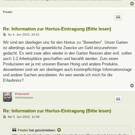
Freder
Re: Information zur Hortus-Eintragung (Bitte lesen)
B
So 4. Jun 2023, 20:41
e
i
Wir sind am überlegen uns für den Hortus zu "Bewerben". Unser Garten
t
ist allerdings auch für gewerbliche Zwecke um Geld einzunehmen
r
a
gedacht. Es wird zwar alles wieder in den Garten fliessen aber evtl. sollen
g
auch 1-2 Arbeitsplätze geschaffen und bezahlt werden. Zum einen
Produzieren wir ja mit unseren Bienen Honig und andere Produkte,
desweiteren sind wir am überlegen auch kostenpflichtige Informationstage
und andere Sachen anzubieten. An wen wende ich mich für die
Erlaubniss?
Polarwelt
Administrator
Re: Information zur Hortus-Eintragung (Bitte lesen)
B
Mo 5. Jun 2023, 11:09
e
i
t
Freder
hat geschrieben:
r
a