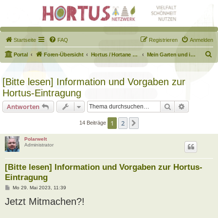
Startseite
FAQ
Registrieren
Anmelden
S
Portal
Foren-Übersicht
Hortus / Hortane Habitate / Garten auf dem Weg
Mein Garten und ich!
u
c
[Bitte lesen] Information und Vorgaben zur
h
Hortus-Eintragung
e
Suche
Erweiterte
Antworten
1
2
Nächste
14 Beiträge
Polarwelt
Administrator
[Bitte lesen] Information und Vorgaben zur Hortus-
Eintragung
B
Mo 29. Mai 2023, 11:39
e
Jetzt Mitmachen?!
i
t
r
a