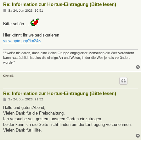
Re: Information zur Hortus-Eintragung (Bitte lesen)
B
Sa 24. Jun 2023, 16:51
e
i
t
Bitte schön ...
r
a
g
Hier könnt ihr weiterdiskutieren
viewtopic.php?t=245
"Zweifle nie daran, dass eine kleine Gruppe engagierter Menschen die Welt verändern
kann -tatsächlich ist dies die einzige Art und Weise, in der die Welt jemals verändert
wurde!"
ChrisB
Re: Information zur Hortus-Eintragung (Bitte lesen)
B
Sa 24. Jun 2023, 21:52
e
i
Hallo und guten Abend,
t
Vielen Dank für die Freischaltung.
r
a
Ich versuche seit gestern unseren Garten einzutragen.
g
Leider kann ich die Seite nicht finden um die Eintragung vorzunehmen.
Vielen Dank für Hilfe.