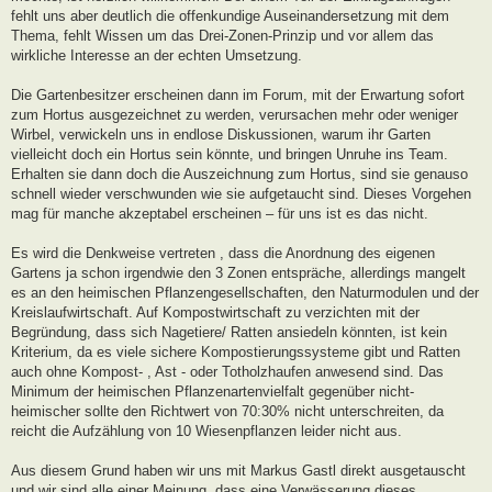
fehlt uns aber deutlich die offenkundige Auseinandersetzung mit dem
Thema, fehlt Wissen um das Drei-Zonen-Prinzip und vor allem das
wirkliche Interesse an der echten Umsetzung.
Die Gartenbesitzer erscheinen dann im Forum, mit der Erwartung sofort
zum Hortus ausgezeichnet zu werden, verursachen mehr oder weniger
Wirbel, verwickeln uns in endlose Diskussionen, warum ihr Garten
vielleicht doch ein Hortus sein könnte, und bringen Unruhe ins Team.
Erhalten sie dann doch die Auszeichnung zum Hortus, sind sie genauso
schnell wieder verschwunden wie sie aufgetaucht sind. Dieses Vorgehen
mag für manche akzeptabel erscheinen – für uns ist es das nicht.
Es wird die Denkweise vertreten , dass die Anordnung des eigenen
Gartens ja schon irgendwie den 3 Zonen entspräche, allerdings mangelt
es an den heimischen Pflanzengesellschaften, den Naturmodulen und der
Kreislaufwirtschaft. Auf Kompostwirtschaft zu verzichten mit der
Begründung, dass sich Nagetiere/ Ratten ansiedeln könnten, ist kein
Kriterium, da es viele sichere Kompostierungssysteme gibt und Ratten
auch ohne Kompost- , Ast - oder Totholzhaufen anwesend sind. Das
Minimum der heimischen Pflanzenartenvielfalt gegenüber nicht-
heimischer sollte den Richtwert von 70:30% nicht unterschreiten, da
reicht die Aufzählung von 10 Wiesenpflanzen leider nicht aus.
Aus diesem Grund haben wir uns mit Markus Gastl direkt ausgetauscht
und wir sind alle einer Meinung, dass eine Verwässerung dieses