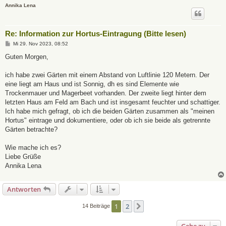
Annika Lena
Re: Information zur Hortus-Eintragung (Bitte lesen)
B
Mi 29. Nov 2023, 08:52
e
i
Guten Morgen,
t
r
a
ich habe zwei Gärten mit einem Abstand von Luftlinie 120 Metern. Der
g
eine liegt am Haus und ist Sonnig, dh es sind Elemente wie
Trockenmauer und Magerbeet vorhanden. Der zweite liegt hinter dem
letzten Haus am Feld am Bach und ist insgesamt feuchter und schattiger.
Ich habe mich gefragt, ob ich die beiden Gärten zusammen als "meinen
Hortus" eintrage und dokumentiere, oder ob ich sie beide als getrennte
Gärten betrachte?
Wie mache ich es?
Liebe Grüße
Annika Lena
Antworten
1
2
Nächste
14 Beiträge
Gehe zu