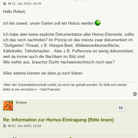
B
Mi 21. Jun 2023, 10:20
e
i
Hallo Robert,
t
r
a
ich bin soweit: unser Garten soll ein Hortus werden
g
Ich habe aber keine explizite Dokumentation aller Hortus-Elemente, sollte
ich das noch nachholen? Im Prinzip ist das meiste zwar dokumentiert im
"Dorfgarten"-Thread, z.B. Hotspot-Beet, Wildwiesenblumenfläche,
Käferkeller, Totholzhaufen... Aber z.B. Pufferzone ist wenig dokumentiert,
weil da immer auch die Nachbarn im Bild sind.
Wie siehts aus, brauchst Du/ihr nachweistechnisch noch was?
Alles weitere können wir dann ja noch klären.
»Wer der Gartenleidenschaft verfiel, ist noch nie geheilt worden. Er fühlt sich immer
tiefer in sie verstrickt.« – Karl Foerster
Erebus
Re: Information zur Hortus-Eintragung (Bitte lesen)
B
Mi 21. Jun 2023, 12:04
e
i
t