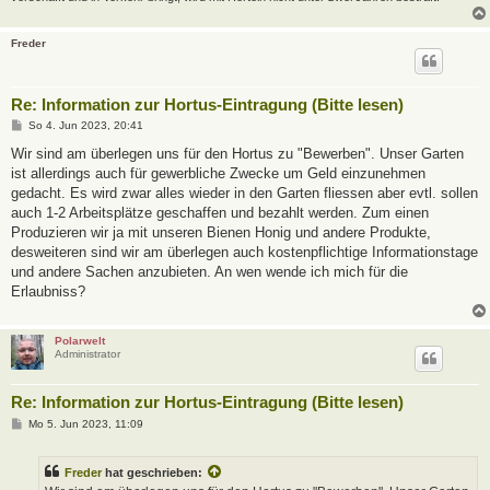
Freder
Re: Information zur Hortus-Eintragung (Bitte lesen)
B
So 4. Jun 2023, 20:41
e
i
Wir sind am überlegen uns für den Hortus zu "Bewerben". Unser Garten
t
ist allerdings auch für gewerbliche Zwecke um Geld einzunehmen
r
a
gedacht. Es wird zwar alles wieder in den Garten fliessen aber evtl. sollen
g
auch 1-2 Arbeitsplätze geschaffen und bezahlt werden. Zum einen
Produzieren wir ja mit unseren Bienen Honig und andere Produkte,
desweiteren sind wir am überlegen auch kostenpflichtige Informationstage
und andere Sachen anzubieten. An wen wende ich mich für die
Erlaubniss?
Polarwelt
Administrator
Re: Information zur Hortus-Eintragung (Bitte lesen)
B
Mo 5. Jun 2023, 11:09
e
i
t
Freder
hat geschrieben:
r
a