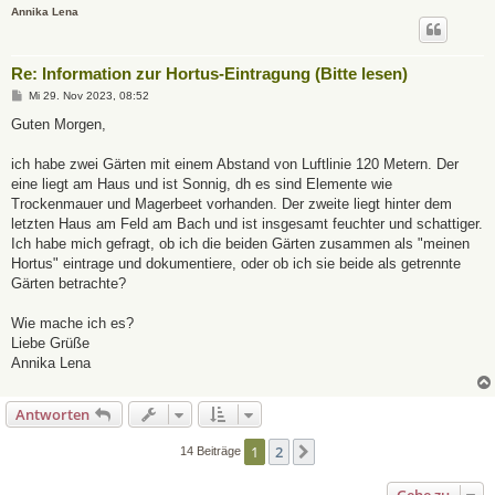
Annika Lena
Re: Information zur Hortus-Eintragung (Bitte lesen)
B
Mi 29. Nov 2023, 08:52
e
i
Guten Morgen,
t
r
a
ich habe zwei Gärten mit einem Abstand von Luftlinie 120 Metern. Der
g
eine liegt am Haus und ist Sonnig, dh es sind Elemente wie
Trockenmauer und Magerbeet vorhanden. Der zweite liegt hinter dem
letzten Haus am Feld am Bach und ist insgesamt feuchter und schattiger.
Ich habe mich gefragt, ob ich die beiden Gärten zusammen als "meinen
Hortus" eintrage und dokumentiere, oder ob ich sie beide als getrennte
Gärten betrachte?
Wie mache ich es?
Liebe Grüße
Annika Lena
Antworten
1
2
Nächste
14 Beiträge
Gehe zu