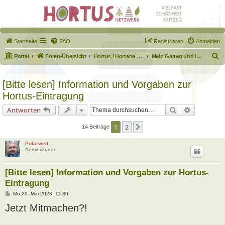
Startseite
FAQ
Registrieren
Anmelden
S
Portal
Foren-Übersicht
Hortus / Hortane Habitate / Garten auf dem Weg
Mein Garten und ich!
u
c
[Bitte lesen] Information und Vorgaben zur
h
Hortus-Eintragung
e
Suche
Erweiterte
Antworten
1
2
Nächste
14 Beiträge
Polarwelt
Administrator
[Bitte lesen] Information und Vorgaben zur Hortus-
Eintragung
B
Mo 29. Mai 2023, 11:39
e
Jetzt Mitmachen?!
i
t
r
a