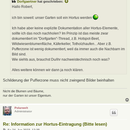
Dorfgaertner
hat geschrieben:
r
a
Hallo Robert,
g
ich bin soweit: unser Garten soll ein Hortus werden
Ich habe aber keine explizite Dokumentation aller Hortus-Elemente,
sollte ich das noch nachholen? Im Prinzip ist das meiste zwar
dokumentiert im "Dorfgarten"-Thread, z.B. Hotspot-Beet,
Wildwiesenblumenfläche, Käferkeller, Totholzhaufen... Aber z.B.
Pufferzone ist wenig dokumentiert, weil da immer auch die Nachbarn im
Bild sind.
Wie siehts aus, brauchst Du/ihr nachweistechnisch noch was?
Alles weitere können wir dann ja noch klären.
Schilderung der Pufferzone muss nicht zwingend Bilder beinhalten
Nicht die Blumen und Bäume,
nur der Garten ist unser Eigentum.
Polarwelt
Administrator
Re: Information zur Hortus-Eintragung (Bitte lesen)
B
Sa 24. Jun 2023, 12:35