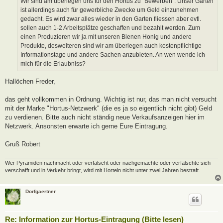
Wir sind am überlegen uns für den Hortus zu "Bewerben". Unser Garten
g
ist allerdings auch für gewerbliche Zwecke um Geld einzunehmen
gedacht. Es wird zwar alles wieder in den Garten fliessen aber evtl.
sollen auch 1-2 Arbeitsplätze geschaffen und bezahlt werden. Zum
einen Produzieren wir ja mit unseren Bienen Honig und andere
Produkte, desweiteren sind wir am überlegen auch kostenpflichtige
Informationstage und andere Sachen anzubieten. An wen wende ich
mich für die Erlaubniss?
Hallöchen Freder,
das geht vollkommen in Ordnung. Wichtig ist nur, das man nicht versucht
mit der Marke "Hortus-Netzwerk" (die es ja so eigentlich nicht gibt) Geld
zu verdienen. Bitte auch nicht ständig neue Verkaufsanzeigen hier im
Netzwerk. Ansonsten erwarte ich gerne Eure Eintragung.
Gruß Robert
Wer Pyramiden nachmacht oder verfälscht oder nachgemachte oder verfälschte sich
verschafft und in Verkehr bringt, wird mit Horteln nicht unter zwei Jahren bestraft.
Dorfgaertner
Re: Information zur Hortus-Eintragung (Bitte lesen)