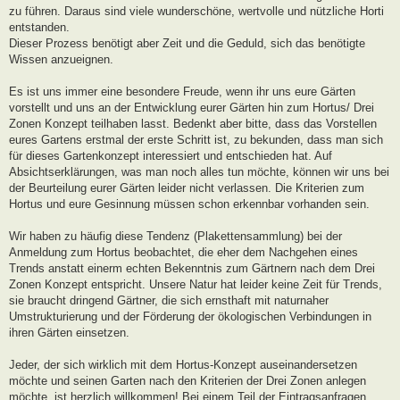
zu führen. Daraus sind viele wunderschöne, wertvolle und nützliche Horti
entstanden.
Dieser Prozess benötigt aber Zeit und die Geduld, sich das benötigte
Wissen anzueignen.
Es ist uns immer eine besondere Freude, wenn ihr uns eure Gärten
vorstellt und uns an der Entwicklung eurer Gärten hin zum Hortus/ Drei
Zonen Konzept teilhaben lasst. Bedenkt aber bitte, dass das Vorstellen
eures Gartens erstmal der erste Schritt ist, zu bekunden, dass man sich
für dieses Gartenkonzept interessiert und entschieden hat. Auf
Absichtserklärungen, was man noch alles tun möchte, können wir uns bei
der Beurteilung eurer Gärten leider nicht verlassen. Die Kriterien zum
Hortus und eure Gesinnung müssen schon erkennbar vorhanden sein.
Wir haben zu häufig diese Tendenz (Plakettensammlung) bei der
Anmeldung zum Hortus beobachtet, die eher dem Nachgehen eines
Trends anstatt einerm echten Bekenntnis zum Gärtnern nach dem Drei
Zonen Konzept entspricht. Unsere Natur hat leider keine Zeit für Trends,
sie braucht dringend Gärtner, die sich ernsthaft mit naturnaher
Umstrukturierung und der Förderung der ökologischen Verbindungen in
ihren Gärten einsetzen.
Jeder, der sich wirklich mit dem Hortus-Konzept auseinandersetzen
möchte und seinen Garten nach den Kriterien der Drei Zonen anlegen
möchte, ist herzlich willkommen! Bei einem Teil der Eintragsanfragen