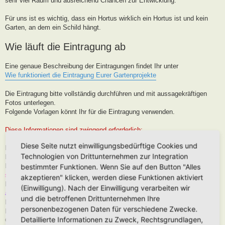
sehr viel Raum und ausreichend Chancen zur Entwicklung.
Für uns ist es wichtig, dass ein Hortus wirklich ein Hortus ist und kein
Garten, an dem ein Schild hängt.
Wie läuft die Eintragung ab
Eine genaue Beschreibung der Eintragungen findet Ihr unter
Wie funktioniert die Eintragung Eurer Gartenprojekte
Die Eintragung bitte vollständig durchführen und mit aussagekräftigen
Fotos unterlegen.
Folgende Vorlagen könnt Ihr für die Eintragung verwenden.
Diese Informationen sind zwingend erforderlich:
Diese Seite nutzt einwilligungsbedürftige Cookies und
Hortus-Name:
Technologien von Drittunternehmen zur Integration
Bedeutung des Hortus-Namens:
Dein Name:
(Muss kein Realnamen sein, kann auch Euer Forenname
bestimmter Funktionen. Wenn Sie auf den Button "Alles
sein)
akzeptieren" klicken, werden diese Funktionen aktiviert
Postleitzahl (oder franz. Region):
Brauche ich für die Karteneintrag, wird
(Einwilligung). Nach der Einwilligung verarbeiten wir
aber nur in der Nähe, niemals Punktgenau platziert
und die betroffenen Drittunternehmen Ihre
Hortus-Ort:
wie PLZ
personenbezogenen Daten für verschiedene Zwecke.
Hortus-Land:
Detaillierte Informationen zu Zweck, Rechtsgrundlagen,
Größe in m2: