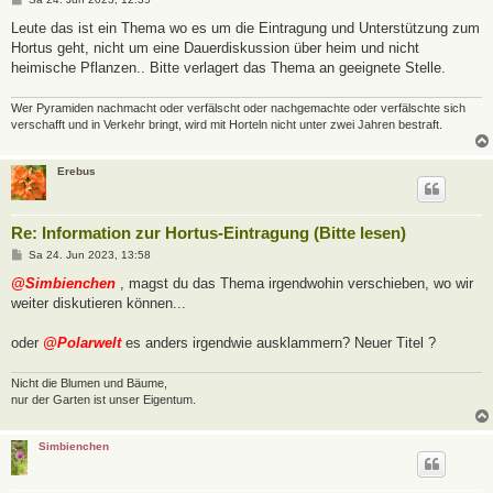
e
i
Leute das ist ein Thema wo es um die Eintragung und Unterstützung zum
t
Hortus geht, nicht um eine Dauerdiskussion über heim und nicht
r
a
heimische Pflanzen.. Bitte verlagert das Thema an geeignete Stelle.
g
Wer Pyramiden nachmacht oder verfälscht oder nachgemachte oder verfälschte sich
verschafft und in Verkehr bringt, wird mit Horteln nicht unter zwei Jahren bestraft.
Erebus
Re: Information zur Hortus-Eintragung (Bitte lesen)
B
Sa 24. Jun 2023, 13:58
e
i
@Simbienchen
, magst du das Thema irgendwohin verschieben, wo wir
t
weiter diskutieren können...
r
a
g
oder
@Polarwelt
es anders irgendwie ausklammern? Neuer Titel ?
Nicht die Blumen und Bäume,
nur der Garten ist unser Eigentum.
Simbienchen