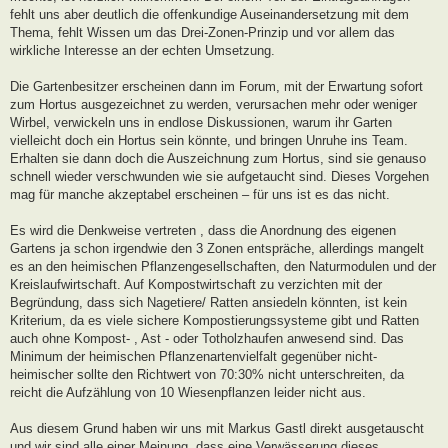
fehlt uns aber deutlich die offenkundige Auseinandersetzung mit dem
Thema, fehlt Wissen um das Drei-Zonen-Prinzip und vor allem das
wirkliche Interesse an der echten Umsetzung.
Die Gartenbesitzer erscheinen dann im Forum, mit der Erwartung sofort
zum Hortus ausgezeichnet zu werden, verursachen mehr oder weniger
Wirbel, verwickeln uns in endlose Diskussionen, warum ihr Garten
vielleicht doch ein Hortus sein könnte, und bringen Unruhe ins Team.
Erhalten sie dann doch die Auszeichnung zum Hortus, sind sie genauso
schnell wieder verschwunden wie sie aufgetaucht sind. Dieses Vorgehen
mag für manche akzeptabel erscheinen – für uns ist es das nicht.
Es wird die Denkweise vertreten , dass die Anordnung des eigenen
Gartens ja schon irgendwie den 3 Zonen entspräche, allerdings mangelt
es an den heimischen Pflanzengesellschaften, den Naturmodulen und der
Kreislaufwirtschaft. Auf Kompostwirtschaft zu verzichten mit der
Begründung, dass sich Nagetiere/ Ratten ansiedeln könnten, ist kein
Kriterium, da es viele sichere Kompostierungssysteme gibt und Ratten
auch ohne Kompost- , Ast - oder Totholzhaufen anwesend sind. Das
Minimum der heimischen Pflanzenartenvielfalt gegenüber nicht-
heimischer sollte den Richtwert von 70:30% nicht unterschreiten, da
reicht die Aufzählung von 10 Wiesenpflanzen leider nicht aus.
Aus diesem Grund haben wir uns mit Markus Gastl direkt ausgetauscht
und wir sind alle einer Meinung, dass eine Verwässerung dieses