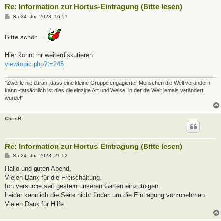
Re: Information zur Hortus-Eintragung (Bitte lesen)
B
Sa 24. Jun 2023, 16:51
e
i
t
Bitte schön ...
r
a
g
Hier könnt ihr weiterdiskutieren
viewtopic.php?t=245
"Zweifle nie daran, dass eine kleine Gruppe engagierter Menschen die Welt verändern
kann -tatsächlich ist dies die einzige Art und Weise, in der die Welt jemals verändert
wurde!"
ChrisB
Re: Information zur Hortus-Eintragung (Bitte lesen)
B
Sa 24. Jun 2023, 21:52
e
i
Hallo und guten Abend,
t
Vielen Dank für die Freischaltung.
r
a
Ich versuche seit gestern unseren Garten einzutragen.
g
Leider kann ich die Seite nicht finden um die Eintragung vorzunehmen.
Vielen Dank für Hilfe.