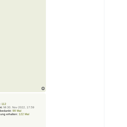
N
a
c
h
o
:
112
rt:
Mi 30. Nov 2022, 17:59
b
 bedankt:
98 Mal
e
ung erhalten:
122 Mal
n