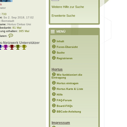
lt
Weitere Hilfe zur Suche
rator
:
733
Erweiterte Suche
rt:
So 2. Sep 2018, 17:02
:
Bernstadt
Name:
Hortus Civitas Ursi
 bedankt:
81 Mal
ung erhalten:
385 Mal
MENÜ
K
daten:
o
n
Inhalt
s-Netzwerk Unterstützer
t
Foren-Übersicht
a
k
Suche
t
d
Registrieren
a
t
e
Hortus
n
v
Wie funktioniert die
Eintragung
o
n
Hortus eintragen
P
o
Hortus Karte & Liste
l
Hilfe
a
r
FAQ-Forum
w
e
Board-FAQs
l
BBCode-Anleitung
t
Impressum