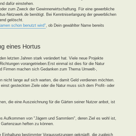
und dafür einstehen.
oder zum Zweck der Gewinnerwirtschaftung. Für eine gewerbliche
tus-Netzwerk.de benötigt. Bei Kenntniserlangung der gewerblichen
end gelöscht.
Namen schon benutzt wird"
, ob Dein gewählter Name bereits
ng eines Hortus
den letzten Jahren stark verändert hat. Viele neue Projekte
ichtungen vorangetrieben.Erst einmal ist dies für die Natur
und Firmen machen sich Gedanken zum Thema Umwelt-,
 nicht lange auf sich warten, die damit Geld verdienen möchten.
einst gesteckten Ziele oder die Natur muss sich dem Profit- oder
en, die eine Auszeichnung für die Gärten seiner Nutzer anbot, ist
tes Aufkommen von "Jägern und Sammlern", deren Ziel es wohl ist,
n Gartenzaun heften zu können.
ie Einhaltung bestimmter Voraussetzungen geknüpft, die zugleich