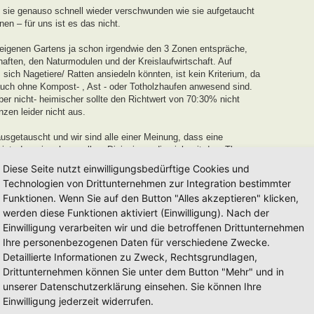
 sie genauso schnell wieder verschwunden wie sie aufgetaucht
n – für uns ist es das nicht.
 eigenen Gartens ja schon irgendwie den 3 Zonen entspräche,
aften, den Naturmodulen und der Kreislaufwirtschaft. Auf
ich Nagetiere/ Ratten ansiedeln könnten, ist kein Kriterium, da
uch ohne Kompost- , Ast - oder Totholzhaufen anwesend sind.
r nicht- heimischer sollte den Richtwert von 70:30% nicht
nzen leider nicht aus.
sgetauscht und wir sind alle einer Meinung, dass eine
ist, den wir gehen wollen. Diejenigen, die sich mit dem Thema
 recht Stolz auf ihr Werk sein können, und an die verleihen wir
Diese Seite nutzt einwilligungsbedürftige Cookies und
Technologien von Drittunternehmen zur Integration bestimmter
Funktionen. Wenn Sie auf den Button "Alles akzeptieren" klicken,
 und Entwicklungszeit von einem Jahr
für neu eingereichte
werden diese Funktionen aktiviert (Einwilligung). Nach der
r in dieser Zeit keinerlei Weiterentwicklung oder
uszeichnung von uns ausgesprochen werden.
Einwilligung verarbeiten wir und die betroffenen Drittunternehmen
Ihre personenbezogenen Daten für verschiedene Zwecke.
dell auseinanderzusetzen und euren Garten auf den Weg zu einem
Detaillierte Informationen zu Zweck, Rechtsgrundlagen,
erden euch mit Tipps und Tricks unterstützen.
Drittunternehmen können Sie unter dem Button "Mehr" und in
mag es länger, beim anderen kürzer sein. Es mag auch Gärten
unserer Datenschutzerklärung einsehen. Sie können Ihre
 nach Jahren einfach eintragen lassen möchten, diese werden wir
Einwilligung jederzeit widerrufen.