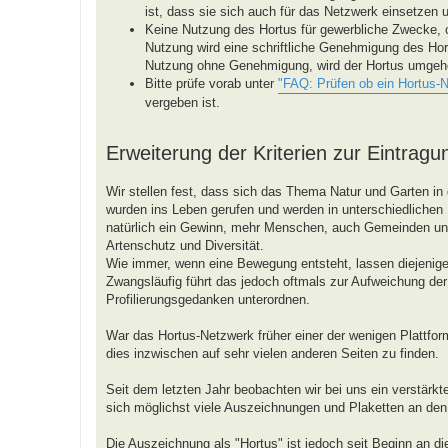
ist, dass sie sich auch für das Netzwerk einsetzen 
Keine Nutzung des Hortus für gewerbliche Zwecke, 
Nutzung wird eine schriftliche Genehmigung des Hor
Nutzung ohne Genehmigung, wird der Hortus umgeh
Bitte prüfe vorab unter
"FAQ: Prüfen ob ein Hortus-
vergeben ist.
Erweiterung der Kriterien zur Eintragu
Wir stellen fest, dass sich das Thema Natur und Garten in 
wurden ins Leben gerufen und werden in unterschiedlichen R
natürlich ein Gewinn, mehr Menschen, auch Gemeinden 
Artenschutz und Diversität.
Wie immer, wenn eine Bewegung entsteht, lassen diejenigen
Zwangsläufig führt das jedoch oftmals zur Aufweichung der 
Profilierungsgedanken unterordnen.
War das Hortus-Netzwerk früher einer der wenigen Plattform
dies inzwischen auf sehr vielen anderen Seiten zu finden.
Seit dem letzten Jahr beobachten wir bei uns ein verstärk
sich möglichst viele Auszeichnungen und Plaketten an de
Die Auszeichnung als "Hortus" ist jedoch seit Beginn an d