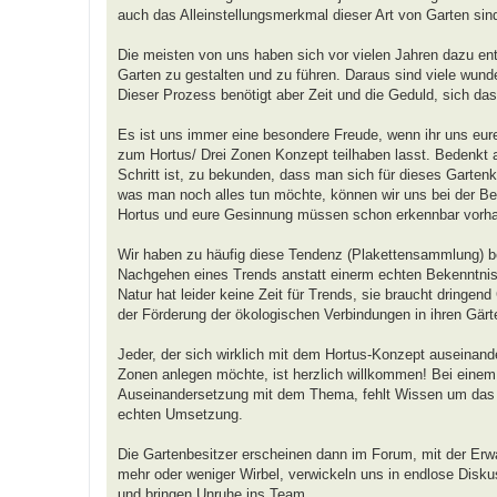
auch das Alleinstellungsmerkmal dieser Art von Garten sin
Die meisten von uns haben sich vor vielen Jahren dazu ent
Garten zu gestalten und zu führen. Daraus sind viele wunde
Dieser Prozess benötigt aber Zeit und die Geduld, sich da
Es ist uns immer eine besondere Freude, wenn ihr uns eure
zum Hortus/ Drei Zonen Konzept teilhaben lasst. Bedenkt a
Schritt ist, zu bekunden, dass man sich für dieses Gartenk
was man noch alles tun möchte, können wir uns bei der Beur
Hortus und eure Gesinnung müssen schon erkennbar vorha
Wir haben zu häufig diese Tendenz (Plakettensammlung) b
Nachgehen eines Trends anstatt einerm echten Bekenntni
Natur hat leider keine Zeit für Trends, sie braucht dringend
der Förderung der ökologischen Verbindungen in ihren Gärt
Jeder, der sich wirklich mit dem Hortus-Konzept auseinand
Zonen anlegen möchte, ist herzlich willkommen! Bei einem T
Auseinandersetzung mit dem Thema, fehlt Wissen um das Dr
echten Umsetzung.
Die Gartenbesitzer erscheinen dann im Forum, mit der Erw
mehr oder weniger Wirbel, verwickeln uns in endlose Diskus
und bringen Unruhe ins Team.