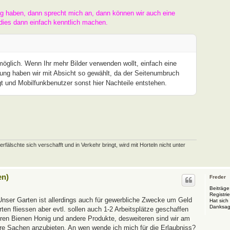
ng haben, dann sprecht mich an, dann können wir auch eine
dies dann einfach kenntlich machen.
 möglich. Wenn Ihr mehr Bilder verwenden wollt, einfach eine
ung haben wir mit Absicht so gewählt, da der Seitenumbruch
t und Mobilfunkbenutzer sonst hier Nachteile entstehen.
schte sich verschafft und in Verkehr bringt, wird mit Horteln nicht unter
en)
Freder
Beiträge
Registrie
Unser Garten ist allerdings auch für gewerbliche Zwecke um Geld
Hat sich
Danksag
en fliessen aber evtl. sollen auch 1-2 Arbeitsplätze geschaffen
eren Bienen Honig und andere Produkte, desweiteren sind wir am
ere Sachen anzubieten. An wen wende ich mich für die Erlaubniss?