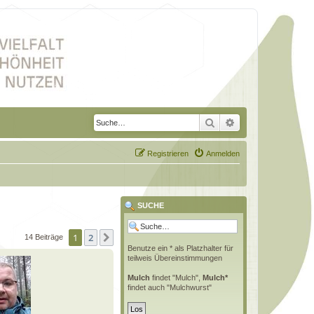
Suche
Erweiterte Suche
Registrieren
Anmelden
SUCHE
1
2
Nächste
14 Beiträge
Benutze ein * als Platzhalter für
teilweis Übereinstimmungen
Mulch
findet "Mulch",
Mulch*
findet auch "Mulchwurst"