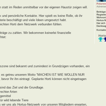
Polarwe
Administ
n statt im Reden unmittelbar vor der eigenen Haustür zeigen will.
Beiträge
Registrie
 und persönliche Kontakte. Hier spielt es keine Rolle, ob ihr
Wohnort
rie beschäftigt und viele Ideen umgesetzt habt.
Hortus-
Hat sich
eichten Horti dem Netzwerk verbunden fühlen.
Danksag
Kontakt
iträge zu zahlen. Wir bekommen keinerlei finanzielle
Hortu
htet:
agszone sind bekannt und zumindest in Grundzügen vorhanden, ein
r geht es getreu unserem Motto “MACHEN IST WIE WOLLEN NUR
evor Ihr ihn eintragt. Geplante Horti können nicht eingetragen
ind das Ziel und die Grundlage.
echter Arten
gemittel
r wild lebende Tiere
s wir uns als Hortus-Netzwerk von unseren Mitgliedern erwarten,