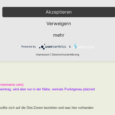
arten den " Namen HORTUS nach Markus Gastl" tragen kann, der
er Beugen der Kriterien ist nicht zielführend. Das Drei Zonen
Akzeptieren
Raum und ausreichend Chancen zur Entwicklung.
Verweigern
 ist und kein Garten, an dem ein Schild hängt.
mehr
er
Wie funktioniert die Eintragung Eurer Gartenprojekte
Powered by
&
gekräftigen Fotos unterlegen.
Impressum
|
Datenschutzerklärung
Forenname sein)
neintrag, wird aber nur in der Nähe, niemals Punktgenau platziert
ollte sich auf die Drei-Zonen beziehen und was hier vorhanden