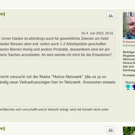
en)
So 4. Jun 2023, 20:41
 Unser Garten ist allerdings auch für gewerbliche Zwecke um Geld
Polarwe
rten fliessen aber evtl. sollen auch 1-2 Arbeitsplätze geschaffen
Administ
nseren Bienen Honig und andere Produkte, desweiteren sind wir am
Beiträge
ndere Sachen anzubieten. An wen wende ich mich für die Erlaubniss?
Registrie
Wohnort
Hortus-
Hat sich
Danksag
Kontakt
nicht versucht mit der Marke "Hortus-Netzwerk" (die es ja so
 ständig neue Verkaufsanzeigen hier im Netzwerk. Ansonsten erwarte
Hortu
schte sich verschafft und in Verkehr bringt, wird mit Horteln nicht unter
en)