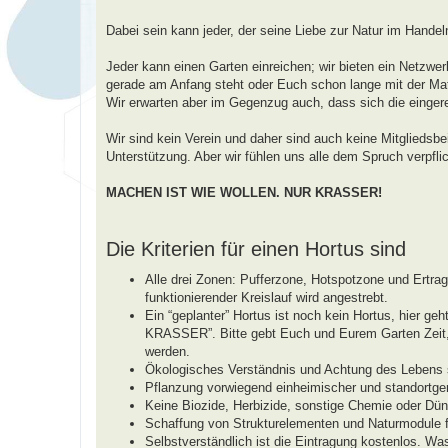
a
g
Dabei sein kann jeder, der seine Liebe zur Natur im Handel
Jeder kann einen Garten einreichen; wir bieten ein Netzwerk
gerade am Anfang steht oder Euch schon lange mit der Mate
Wir erwarten aber im Gegenzug auch, dass sich die einger
Wir sind kein Verein und daher sind auch keine Mitgliedsbe
Unterstützung. Aber wir fühlen uns alle dem Spruch verpflic
MACHEN IST WIE WOLLEN. NUR KRASSER!
Die Kriterien für einen Hortus sind
Alle drei Zonen: Pufferzone, Hotspotzone und Ertr
funktionierender Kreislauf wird angestrebt.
Ein “geplanter” Hortus ist noch kein Hortus, hie
KRASSER”. Bitte gebt Euch und Eurem Garten Zeit, b
werden.
Ökologisches Verständnis und Achtung des Lebens s
Pflanzung vorwiegend einheimischer und standortger
Keine Biozide, Herbizide, sonstige Chemie oder Dün
Schaffung von Strukturelementen und Naturmodule fü
Selbstverständlich ist die Eintragung kostenlos. Wa