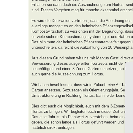
Erhalten sie dann doch die Auszeichnung zum Hortus, sind
sind. Dieses Vorgehen mag für manche akzeptabel erscheine
Es wird die Denkweise vertreten , dass die Anordnung des
allerdings mangelt es an den heimischen Pflanzengesellsch
Kompostwirtschaft zu verzichten mit der Begründung, dass s
es viele sichere Kompostierungssysteme gibt und Ratten a
Das Minimum der heimischen Pflanzenartenvielfalt gegenübe
unterschreiten, da reicht die Aufzählung von 10 Wiesenpfla
Aus diesem Grund haben wir uns mit Markus Gastl direkt au
Verwässerung dieses ausgereiften Konzepts nicht der Weg 
beschäftigen und einen 3-Zonen-Garten umsetzen, sollen mit
auch gerne die Auszeichnung zum Hortus.
Wir haben beschlossen, dass wir in Zukunft eine Art
Lehr-
Gärten ansetzen. Sozusagen ein Orientierungsjahr. Sehen wi
Umstrukturierung in Richtung Hortus, kann leider keine A
Dies gibt euch die Möglichkeit, euch mit dem 3-Zonen-Mo
Hortus zu bringen. Wir begleiten euch in dieser Zeit und w
Das eine Jahr ist als Richtwert zu verstehen, beim einen 
geben, die schon lange als Hortus geführt werden und sich
natürlich direkt eintragen.