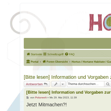
Startseite
Schnellzugriff
FAQ
Portal
Foren-Übersicht
Hortus / Hortane Habitate / G
[Bitte lesen] Information und Vorgaben
Antworten
[Bitte lesen] Information und Vorgaben zu
B
von
Polarwelt
»
Mo 29. Mai 2023, 11:39
e
Jetzt Mitmachen?!
i
t
r