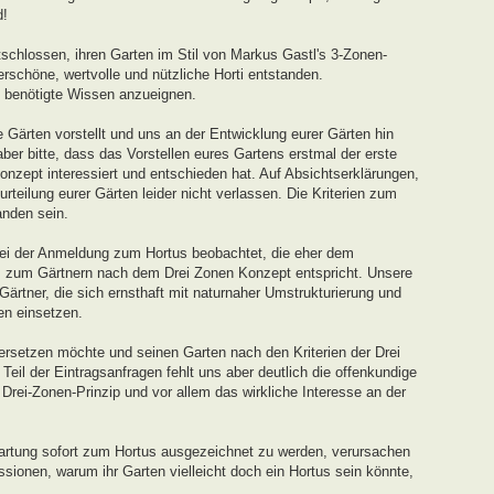
d!
schlossen, ihren Garten im Stil von Markus Gastl's 3-Zonen-
rschöne, wertvolle und nützliche Horti entstanden.
s benötigte Wissen anzueignen.
 Gärten vorstellt und uns an der Entwicklung eurer Gärten hin
ber bitte, dass das Vorstellen eures Gartens erstmal der erste
onzept interessiert und entschieden hat. Auf Absichtserklärungen,
teilung eurer Gärten leider nicht verlassen. Die Kriterien zum
nden sein.
ei der Anmeldung zum Hortus beobachtet, die eher dem
s zum Gärtnern nach dem Drei Zonen Konzept entspricht. Unsere
 Gärtner, die sich ernsthaft mit naturnaher Umstrukturierung und
en einsetzen.
ersetzen möchte und seinen Garten nach den Kriterien der Drei
eil der Eintragsanfragen fehlt uns aber deutlich die offenkundige
ei-Zonen-Prinzip und vor allem das wirkliche Interesse an der
artung sofort zum Hortus ausgezeichnet zu werden, verursachen
sionen, warum ihr Garten vielleicht doch ein Hortus sein könnte,