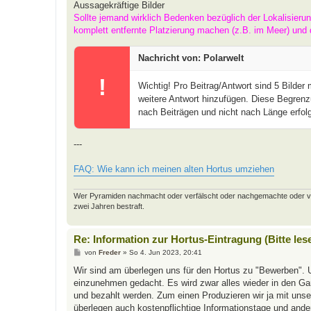
Aussagekräftige Bilder
Sollte jemand wirklich Bedenken bezüglich der Lokalisieru
komplett entfernte Platzierung machen (z.B. im Meer) und 
Nachricht von: Polarwelt
!
Wichtig! Pro Beitrag/Antwort sind 5 Bilder
weitere Antwort hinzufügen. Diese Begrenz
nach Beiträgen und nicht nach Länge erfolg
---
FAQ: Wie kann ich meinen alten Hortus umziehen
Wer Pyramiden nachmacht oder verfälscht oder nachgemachte oder verfäl
zwei Jahren bestraft.
Re: Information zur Hortus-Eintragung (Bitte les
B
von
Freder
»
So 4. Jun 2023, 20:41
e
i
Wir sind am überlegen uns für den Hortus zu "Bewerben". 
t
einzunehmen gedacht. Es wird zwar alles wieder in den Gart
r
a
und bezahlt werden. Zum einen Produzieren wir ja mit uns
g
überlegen auch kostenpflichtige Informationstage und and