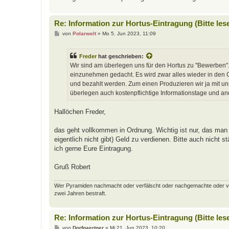
Re: Information zur Hortus-Eintragung (Bitte les
B
von
Polarwelt
»
Mo 5. Jun 2023, 11:09
e
i
t
Freder
hat geschrieben:
r
a
Wir sind am überlegen uns für den Hortus zu "Bewerben".
g
einzunehmen gedacht. Es wird zwar alles wieder in den Ga
und bezahlt werden. Zum einen Produzieren wir ja mit u
überlegen auch kostenpflichtige Informationstage und a
Hallöchen Freder,
das geht vollkommen in Ordnung. Wichtig ist nur, das man 
eigentlich nicht gibt) Geld zu verdienen. Bitte auch nicht
ich gerne Eure Eintragung.
Gruß Robert
Wer Pyramiden nachmacht oder verfälscht oder nachgemachte oder verfäl
zwei Jahren bestraft.
Re: Information zur Hortus-Eintragung (Bitte les
B
von
Dorfgaertner
»
Mi 21. Jun 2023, 10:20