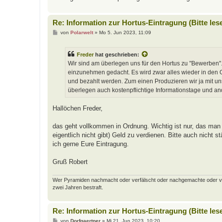
Re: Information zur Hortus-Eintragung (Bitte les
B
von
Polarwelt
»
Mo 5. Jun 2023, 11:09
e
i
t
Freder
hat geschrieben:
r
a
Wir sind am überlegen uns für den Hortus zu "Bewerben".
g
einzunehmen gedacht. Es wird zwar alles wieder in den Ga
und bezahlt werden. Zum einen Produzieren wir ja mit u
überlegen auch kostenpflichtige Informationstage und a
Hallöchen Freder,
das geht vollkommen in Ordnung. Wichtig ist nur, das man 
eigentlich nicht gibt) Geld zu verdienen. Bitte auch nicht
ich gerne Eure Eintragung.
Gruß Robert
Wer Pyramiden nachmacht oder verfälscht oder nachgemachte oder verfäl
zwei Jahren bestraft.
Re: Information zur Hortus-Eintragung (Bitte les
B
von
Dorfgaertner
»
Mi 21. Jun 2023, 10:20