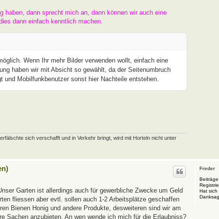
ng haben, dann sprecht mich an, dann können wir auch eine
dies dann einfach kenntlich machen.
 möglich. Wenn Ihr mehr Bilder verwenden wollt, einfach eine
ung haben wir mit Absicht so gewählt, da der Seitenumbruch
t und Mobilfunkbenutzer sonst hier Nachteile entstehen.
schte sich verschafft und in Verkehr bringt, wird mit Horteln nicht unter
en)
Freder
Beiträge
Registrie
Unser Garten ist allerdings auch für gewerbliche Zwecke um Geld
Hat sich
Danksag
en fliessen aber evtl. sollen auch 1-2 Arbeitsplätze geschaffen
eren Bienen Honig und andere Produkte, desweiteren sind wir am
ere Sachen anzubieten. An wen wende ich mich für die Erlaubniss?