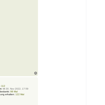
N
a
c
h
o
:
112
rt:
Mi 30. Nov 2022, 17:59
b
 bedankt:
98 Mal
e
ung erhalten:
122 Mal
n