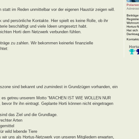
Polarwe
Administ
n statt im Reden unmittelbar vor der eigenen Haustür zeigen will.
Beiträge
Registrie
 und persönliche Kontakte. Hier spielt es keine Rolle, ob ihr
Wohnort
rie beschäftigt und viele Ideen umgesetzt habt.
Hortus-
Hat sich
eichten Horti dem Netzwerk verbunden fühlen.
Danksag
Kontakt
iträge zu zahlen. Wir bekommen keinerlei finanzielle
Hortu
htet:
agszone sind bekannt und zumindest in Grundzügen vorhanden, ein
r geht es getreu unserem Motto “MACHEN IST WIE WOLLEN NUR
evor Ihr ihn eintragt. Geplante Horti können nicht eingetragen
ind das Ziel und die Grundlage.
echter Arten
gemittel
r wild lebende Tiere
s wir uns als Hortus-Netzwerk von unseren Mitgliedern erwarten,