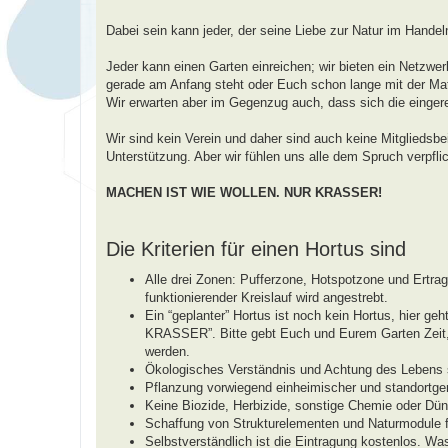
a
g
Dabei sein kann jeder, der seine Liebe zur Natur im Handel
Jeder kann einen Garten einreichen; wir bieten ein Netzwerk
gerade am Anfang steht oder Euch schon lange mit der Mate
Wir erwarten aber im Gegenzug auch, dass sich die einger
Wir sind kein Verein und daher sind auch keine Mitgliedsbe
Unterstützung. Aber wir fühlen uns alle dem Spruch verpflic
MACHEN IST WIE WOLLEN. NUR KRASSER!
Die Kriterien für einen Hortus sind
Alle drei Zonen: Pufferzone, Hotspotzone und Ertr
funktionierender Kreislauf wird angestrebt.
Ein “geplanter” Hortus ist noch kein Hortus, hie
KRASSER”. Bitte gebt Euch und Eurem Garten Zeit, b
werden.
Ökologisches Verständnis und Achtung des Lebens s
Pflanzung vorwiegend einheimischer und standortger
Keine Biozide, Herbizide, sonstige Chemie oder Dün
Schaffung von Strukturelementen und Naturmodule fü
Selbstverständlich ist die Eintragung kostenlos. Wa