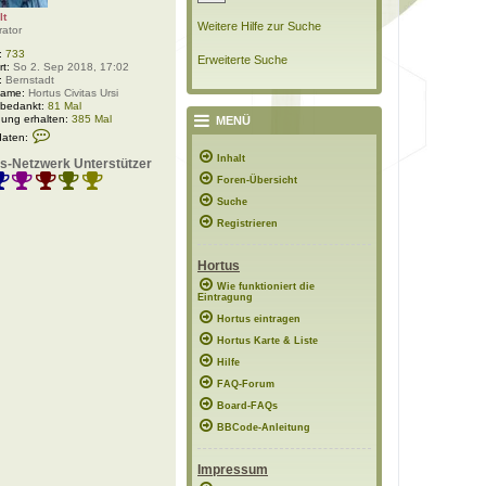
lt
Weitere Hilfe zur Suche
rator
:
733
Erweiterte Suche
rt:
So 2. Sep 2018, 17:02
:
Bernstadt
Name:
Hortus Civitas Ursi
 bedankt:
81 Mal
ung erhalten:
385 Mal
MENÜ
K
daten:
o
n
Inhalt
s-Netzwerk Unterstützer
t
Foren-Übersicht
a
k
Suche
t
d
Registrieren
a
t
e
Hortus
n
v
Wie funktioniert die
Eintragung
o
n
Hortus eintragen
P
o
Hortus Karte & Liste
l
Hilfe
a
r
FAQ-Forum
w
e
Board-FAQs
l
BBCode-Anleitung
t
Impressum