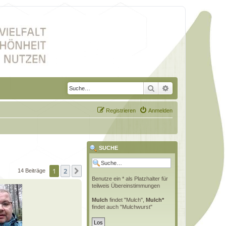
Suche
Erweiterte Suche
Registrieren
Anmelden
SUCHE
1
2
Nächste
14 Beiträge
Benutze ein * als Platzhalter für
teilweis Übereinstimmungen
Mulch
findet "Mulch",
Mulch*
findet auch "Mulchwurst"