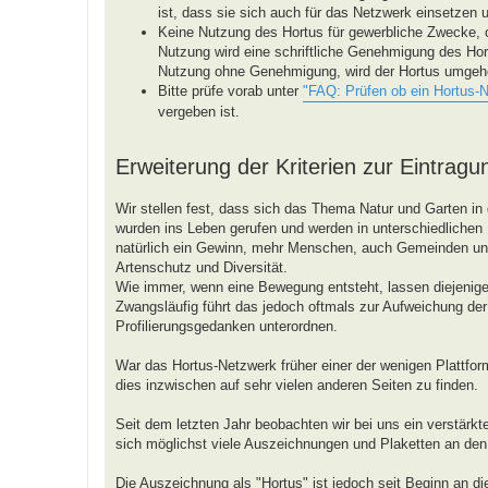
ist, dass sie sich auch für das Netzwerk einsetzen 
Keine Nutzung des Hortus für gewerbliche Zwecke, 
Nutzung wird eine schriftliche Genehmigung des Hor
Nutzung ohne Genehmigung, wird der Hortus umgeh
Bitte prüfe vorab unter
"FAQ: Prüfen ob ein Hortus-
vergeben ist.
Erweiterung der Kriterien zur Eintragu
Wir stellen fest, dass sich das Thema Natur und Garten in 
wurden ins Leben gerufen und werden in unterschiedlichen R
natürlich ein Gewinn, mehr Menschen, auch Gemeinden 
Artenschutz und Diversität.
Wie immer, wenn eine Bewegung entsteht, lassen diejenigen
Zwangsläufig führt das jedoch oftmals zur Aufweichung der 
Profilierungsgedanken unterordnen.
War das Hortus-Netzwerk früher einer der wenigen Plattform
dies inzwischen auf sehr vielen anderen Seiten zu finden.
Seit dem letzten Jahr beobachten wir bei uns ein verstärk
sich möglichst viele Auszeichnungen und Plaketten an de
Die Auszeichnung als "Hortus" ist jedoch seit Beginn an d