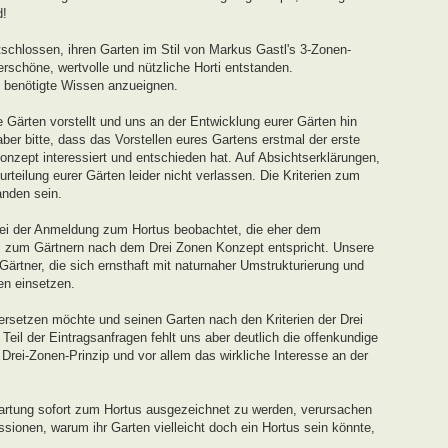
d!
schlossen, ihren Garten im Stil von Markus Gastl's 3-Zonen-
rschöne, wertvolle und nützliche Horti entstanden.
s benötigte Wissen anzueignen.
 Gärten vorstellt und uns an der Entwicklung eurer Gärten hin
ber bitte, dass das Vorstellen eures Gartens erstmal der erste
onzept interessiert und entschieden hat. Auf Absichtserklärungen,
teilung eurer Gärten leider nicht verlassen. Die Kriterien zum
nden sein.
ei der Anmeldung zum Hortus beobachtet, die eher dem
s zum Gärtnern nach dem Drei Zonen Konzept entspricht. Unsere
 Gärtner, die sich ernsthaft mit naturnaher Umstrukturierung und
en einsetzen.
ersetzen möchte und seinen Garten nach den Kriterien der Drei
eil der Eintragsanfragen fehlt uns aber deutlich die offenkundige
ei-Zonen-Prinzip und vor allem das wirkliche Interesse an der
artung sofort zum Hortus ausgezeichnet zu werden, verursachen
sionen, warum ihr Garten vielleicht doch ein Hortus sein könnte,