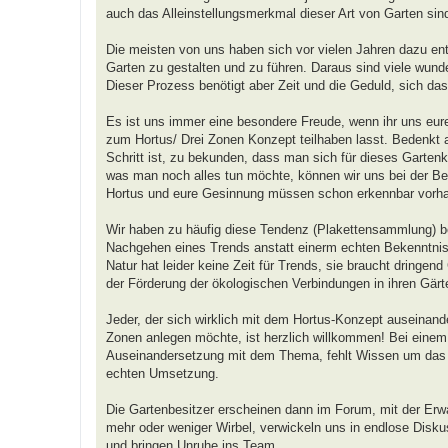
auch das Alleinstellungsmerkmal dieser Art von Garten sin
Die meisten von uns haben sich vor vielen Jahren dazu ent
Garten zu gestalten und zu führen. Daraus sind viele wunde
Dieser Prozess benötigt aber Zeit und die Geduld, sich da
Es ist uns immer eine besondere Freude, wenn ihr uns eure
zum Hortus/ Drei Zonen Konzept teilhaben lasst. Bedenkt a
Schritt ist, zu bekunden, dass man sich für dieses Gartenk
was man noch alles tun möchte, können wir uns bei der Beur
Hortus und eure Gesinnung müssen schon erkennbar vorha
Wir haben zu häufig diese Tendenz (Plakettensammlung) b
Nachgehen eines Trends anstatt einerm echten Bekenntni
Natur hat leider keine Zeit für Trends, sie braucht dringend
der Förderung der ökologischen Verbindungen in ihren Gärt
Jeder, der sich wirklich mit dem Hortus-Konzept auseinand
Zonen anlegen möchte, ist herzlich willkommen! Bei einem T
Auseinandersetzung mit dem Thema, fehlt Wissen um das Dr
echten Umsetzung.
Die Gartenbesitzer erscheinen dann im Forum, mit der Erw
mehr oder weniger Wirbel, verwickeln uns in endlose Diskus
und bringen Unruhe ins Team.