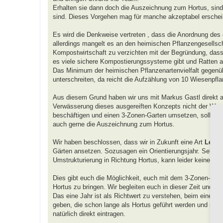
Erhalten sie dann doch die Auszeichnung zum Hortus, sind
sind. Dieses Vorgehen mag für manche akzeptabel erscheine
Es wird die Denkweise vertreten , dass die Anordnung des
allerdings mangelt es an den heimischen Pflanzengesellsch
Kompostwirtschaft zu verzichten mit der Begründung, dass s
es viele sichere Kompostierungssysteme gibt und Ratten a
Das Minimum der heimischen Pflanzenartenvielfalt gegenübe
unterschreiten, da reicht die Aufzählung von 10 Wiesenpfla
Aus diesem Grund haben wir uns mit Markus Gastl direkt au
Verwässerung dieses ausgereiften Konzepts nicht der Weg 
beschäftigen und einen 3-Zonen-Garten umsetzen, sollen mit
auch gerne die Auszeichnung zum Hortus.
Wir haben beschlossen, dass wir in Zukunft eine Art
Lehr-
Gärten ansetzen. Sozusagen ein Orientierungsjahr. Sehen wi
Umstrukturierung in Richtung Hortus, kann leider keine A
Dies gibt euch die Möglichkeit, euch mit dem 3-Zonen-Mo
Hortus zu bringen. Wir begleiten euch in dieser Zeit und w
Das eine Jahr ist als Richtwert zu verstehen, beim einen 
geben, die schon lange als Hortus geführt werden und sich
natürlich direkt eintragen.