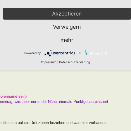
arten den " Namen HORTUS nach Markus Gastl" tragen kann, der
er Beugen der Kriterien ist nicht zielführend. Das Drei Zonen
Akzeptieren
Raum und ausreichend Chancen zur Entwicklung.
Verweigern
 ist und kein Garten, an dem ein Schild hängt.
mehr
er
Wie funktioniert die Eintragung Eurer Gartenprojekte
Powered by
&
gekräftigen Fotos unterlegen.
Impressum
|
Datenschutzerklärung
Forenname sein)
neintrag, wird aber nur in der Nähe, niemals Punktgenau platziert
ollte sich auf die Drei-Zonen beziehen und was hier vorhanden