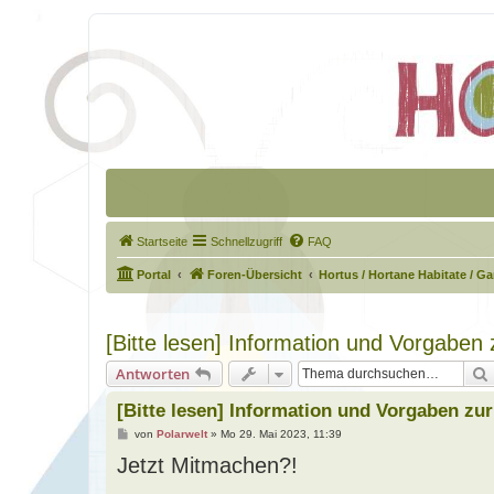
Startseite
Schnellzugriff
FAQ
Portal
Foren-Übersicht
Hortus / Hortane Habitate / G
[Bitte lesen] Information und Vorgaben
Antworten
[Bitte lesen] Information und Vorgaben zu
B
von
Polarwelt
»
Mo 29. Mai 2023, 11:39
e
Jetzt Mitmachen?!
i
t
r