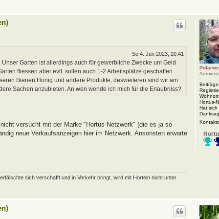
en)
So 4. Jun 2023, 20:41
 Unser Garten ist allerdings auch für gewerbliche Zwecke um Geld
Polarwe
rten fliessen aber evtl. sollen auch 1-2 Arbeitsplätze geschaffen
Administ
nseren Bienen Honig und andere Produkte, desweiteren sind wir am
Beiträge
ndere Sachen anzubieten. An wen wende ich mich für die Erlaubniss?
Registrie
Wohnort
Hortus-
Hat sich
Danksag
Kontakt
nicht versucht mit der Marke "Hortus-Netzwerk" (die es ja so
 ständig neue Verkaufsanzeigen hier im Netzwerk. Ansonsten erwarte
Hortu
schte sich verschafft und in Verkehr bringt, wird mit Horteln nicht unter
en)