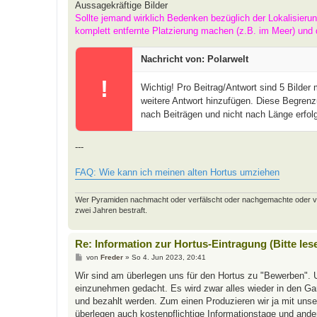
Aussagekräftige Bilder
Sollte jemand wirklich Bedenken bezüglich der Lokalisieru
komplett entfernte Platzierung machen (z.B. im Meer) und 
Nachricht von: Polarwelt
!
Wichtig! Pro Beitrag/Antwort sind 5 Bilder
weitere Antwort hinzufügen. Diese Begrenz
nach Beiträgen und nicht nach Länge erfolg
---
FAQ: Wie kann ich meinen alten Hortus umziehen
Wer Pyramiden nachmacht oder verfälscht oder nachgemachte oder verfäl
zwei Jahren bestraft.
Re: Information zur Hortus-Eintragung (Bitte les
B
von
Freder
»
So 4. Jun 2023, 20:41
e
i
Wir sind am überlegen uns für den Hortus zu "Bewerben". 
t
einzunehmen gedacht. Es wird zwar alles wieder in den Gart
r
a
und bezahlt werden. Zum einen Produzieren wir ja mit uns
g
überlegen auch kostenpflichtige Informationstage und and