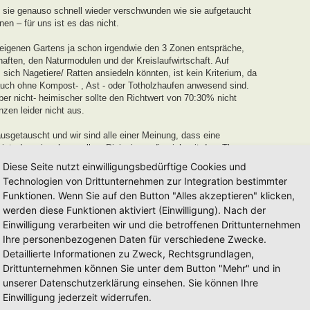
 sie genauso schnell wieder verschwunden wie sie aufgetaucht
n – für uns ist es das nicht.
 eigenen Gartens ja schon irgendwie den 3 Zonen entspräche,
aften, den Naturmodulen und der Kreislaufwirtschaft. Auf
ich Nagetiere/ Ratten ansiedeln könnten, ist kein Kriterium, da
uch ohne Kompost- , Ast - oder Totholzhaufen anwesend sind.
r nicht- heimischer sollte den Richtwert von 70:30% nicht
nzen leider nicht aus.
sgetauscht und wir sind alle einer Meinung, dass eine
ist, den wir gehen wollen. Diejenigen, die sich mit dem Thema
 recht Stolz auf ihr Werk sein können, und an die verleihen wir
Diese Seite nutzt einwilligungsbedürftige Cookies und
Technologien von Drittunternehmen zur Integration bestimmter
Funktionen. Wenn Sie auf den Button "Alles akzeptieren" klicken,
 und Entwicklungszeit von einem Jahr
für neu eingereichte
werden diese Funktionen aktiviert (Einwilligung). Nach der
r in dieser Zeit keinerlei Weiterentwicklung oder
uszeichnung von uns ausgesprochen werden.
Einwilligung verarbeiten wir und die betroffenen Drittunternehmen
Ihre personenbezogenen Daten für verschiedene Zwecke.
dell auseinanderzusetzen und euren Garten auf den Weg zu einem
Detaillierte Informationen zu Zweck, Rechtsgrundlagen,
erden euch mit Tipps und Tricks unterstützen.
Drittunternehmen können Sie unter dem Button "Mehr" und in
mag es länger, beim anderen kürzer sein. Es mag auch Gärten
unserer Datenschutzerklärung einsehen. Sie können Ihre
 nach Jahren einfach eintragen lassen möchten, diese werden wir
Einwilligung jederzeit widerrufen.