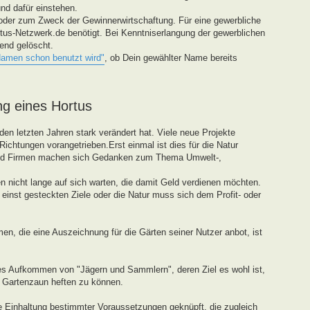
und dafür einstehen.
oder zum Zweck der Gewinnerwirtschaftung. Für eine gewerbliche
tus-Netzwerk.de benötigt. Bei Kenntniserlangung der gewerblichen
end gelöscht.
Namen schon benutzt wird"
, ob Dein gewählter Name bereits
ng eines Hortus
den letzten Jahren stark verändert hat. Viele neue Projekte
ichtungen vorangetrieben.Erst einmal ist dies für die Natur
und Firmen machen sich Gedanken zum Thema Umwelt-,
 nicht lange auf sich warten, die damit Geld verdienen möchten.
einst gesteckten Ziele oder die Natur muss sich dem Profit- oder
en, die eine Auszeichnung für die Gärten seiner Nutzer anbot, ist
tes Aufkommen von "Jägern und Sammlern", deren Ziel es wohl ist,
n Gartenzaun heften zu können.
ie Einhaltung bestimmter Voraussetzungen geknüpft, die zugleich