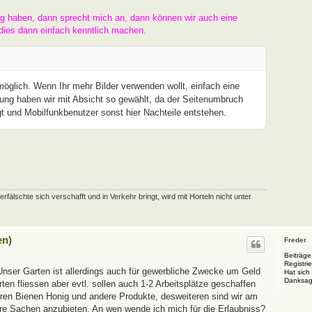
ng haben, dann sprecht mich an, dann können wir auch eine
dies dann einfach kenntlich machen.
 möglich. Wenn Ihr mehr Bilder verwenden wollt, einfach eine
ung haben wir mit Absicht so gewählt, da der Seitenumbruch
t und Mobilfunkbenutzer sonst hier Nachteile entstehen.
schte sich verschafft und in Verkehr bringt, wird mit Horteln nicht unter
en)
Freder
Beiträge
Registrie
Unser Garten ist allerdings auch für gewerbliche Zwecke um Geld
Hat sich
Danksag
en fliessen aber evtl. sollen auch 1-2 Arbeitsplätze geschaffen
eren Bienen Honig und andere Produkte, desweiteren sind wir am
ere Sachen anzubieten. An wen wende ich mich für die Erlaubniss?