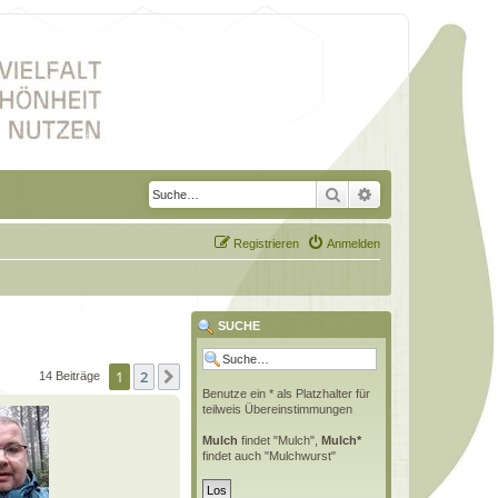
Suche
Erweiterte Suche
Registrieren
Anmelden
SUCHE
1
2
Nächste
14 Beiträge
Benutze ein * als Platzhalter für
teilweis Übereinstimmungen
Mulch
findet "Mulch",
Mulch*
findet auch "Mulchwurst"