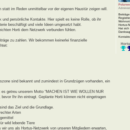
Polarwe
Administ
n statt im Reden unmittelbar vor der eigenen Haustür zeigen will.
Beiträge
Registrie
 und persönliche Kontakte. Hier spielt es keine Rolle, ob ihr
Wohnort
rie beschäftigt und viele Ideen umgesetzt habt.
Hortus-
Hat sich
eichten Horti dem Netzwerk verbunden fühlen.
Danksag
Kontakt
iträge zu zahlen. Wir bekommen keinerlei finanzielle
Hortu
htet:
agszone sind bekannt und zumindest in Grundzügen vorhanden, ein
r geht es getreu unserem Motto “MACHEN IST WIE WOLLEN NUR
evor Ihr ihn eintragt. Geplante Horti können nicht eingetragen
ind das Ziel und die Grundlage.
echter Arten
gemittel
r wild lebende Tiere
s wir uns als Hortus-Netzwerk von unseren Mitgliedern erwarten,