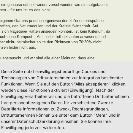
 sie genauso schnell wieder verschwunden wie sie aufgetaucht
n – für uns ist es das nicht.
 eigenen Gartens ja schon irgendwie den 3 Zonen entspräche,
aften, den Naturmodulen und der Kreislaufwirtschaft. Auf
ich Nagetiere/ Ratten ansiedeln könnten, ist kein Kriterium, da
uch ohne Kompost- , Ast - oder Totholzhaufen anwesend sind.
r nicht- heimischer sollte den Richtwert von 70:30% nicht
nzen leider nicht aus.
sgetauscht und wir sind alle einer Meinung, dass eine
ist, den wir gehen wollen. Diejenigen, die sich mit dem Thema
 recht Stolz auf ihr Werk sein können, und an die verleihen wir
Diese Seite nutzt einwilligungsbedürftige Cookies und
Technologien von Drittunternehmen zur Integration bestimmter
Funktionen. Wenn Sie auf den Button "Alles akzeptieren" klicken,
 und Entwicklungszeit von einem Jahr
für neu eingereichte
werden diese Funktionen aktiviert (Einwilligung). Nach der
r in dieser Zeit keinerlei Weiterentwicklung oder
uszeichnung von uns ausgesprochen werden.
Einwilligung verarbeiten wir und die betroffenen Drittunternehmen
Ihre personenbezogenen Daten für verschiedene Zwecke.
dell auseinanderzusetzen und euren Garten auf den Weg zu einem
Detaillierte Informationen zu Zweck, Rechtsgrundlagen,
erden euch mit Tipps und Tricks unterstützen.
Drittunternehmen können Sie unter dem Button "Mehr" und in
mag es länger, beim anderen kürzer sein. Es mag auch Gärten
unserer Datenschutzerklärung einsehen. Sie können Ihre
 nach Jahren einfach eintragen lassen möchten, diese werden wir
Einwilligung jederzeit widerrufen.