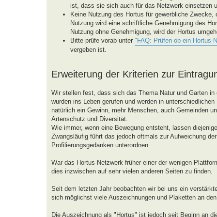
ist, dass sie sich auch für das Netzwerk einsetzen 
Keine Nutzung des Hortus für gewerbliche Zwecke, 
Nutzung wird eine schriftliche Genehmigung des Hor
Nutzung ohne Genehmigung, wird der Hortus umgeh
Bitte prüfe vorab unter
"FAQ: Prüfen ob ein Hortus-
vergeben ist.
Erweiterung der Kriterien zur Eintragu
Wir stellen fest, dass sich das Thema Natur und Garten in 
wurden ins Leben gerufen und werden in unterschiedlichen R
natürlich ein Gewinn, mehr Menschen, auch Gemeinden 
Artenschutz und Diversität.
Wie immer, wenn eine Bewegung entsteht, lassen diejenigen
Zwangsläufig führt das jedoch oftmals zur Aufweichung der 
Profilierungsgedanken unterordnen.
War das Hortus-Netzwerk früher einer der wenigen Plattform
dies inzwischen auf sehr vielen anderen Seiten zu finden.
Seit dem letzten Jahr beobachten wir bei uns ein verstärk
sich möglichst viele Auszeichnungen und Plaketten an de
Die Auszeichnung als "Hortus" ist jedoch seit Beginn an d