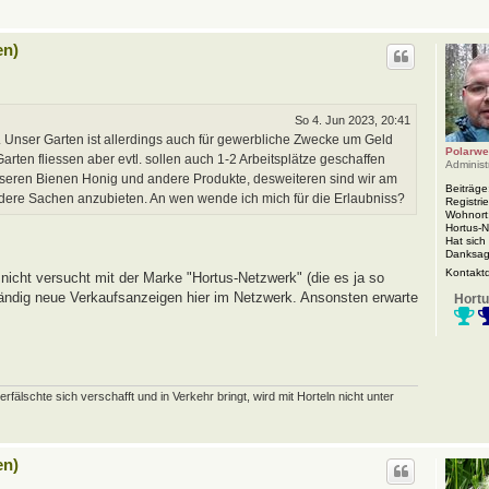
en)
So 4. Jun 2023, 20:41
 Unser Garten ist allerdings auch für gewerbliche Zwecke um Geld
Polarwe
rten fliessen aber evtl. sollen auch 1-2 Arbeitsplätze geschaffen
Administ
nseren Bienen Honig und andere Produkte, desweiteren sind wir am
Beiträge
ndere Sachen anzubieten. An wen wende ich mich für die Erlaubniss?
Registrie
Wohnort
Hortus-
Hat sich
Danksag
Kontakt
nicht versucht mit der Marke "Hortus-Netzwerk" (die es ja so
 ständig neue Verkaufsanzeigen hier im Netzwerk. Ansonsten erwarte
Hortu
schte sich verschafft und in Verkehr bringt, wird mit Horteln nicht unter
en)