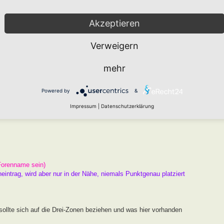
arten den " Namen HORTUS nach Markus Gastl" tragen kann, der
er Beugen der Kriterien ist nicht zielführend. Das Drei Zonen
Akzeptieren
Raum und ausreichend Chancen zur Entwicklung.
Verweigern
 ist und kein Garten, an dem ein Schild hängt.
mehr
er
Wie funktioniert die Eintragung Eurer Gartenprojekte
Powered by
&
gekräftigen Fotos unterlegen.
Impressum
|
Datenschutzerklärung
Forenname sein)
neintrag, wird aber nur in der Nähe, niemals Punktgenau platziert
ollte sich auf die Drei-Zonen beziehen und was hier vorhanden