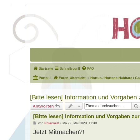
Startseite
Schnellzugriff
FAQ
Portal
Foren-Übersicht
Hortus / Hortane Habitate / G
[Bitte lesen] Information und Vorgaben
Antworten
[Bitte lesen] Information und Vorgaben zu
B
von
Polarwelt
»
Mo 29. Mai 2023, 11:39
e
Jetzt Mitmachen?!
i
t
r