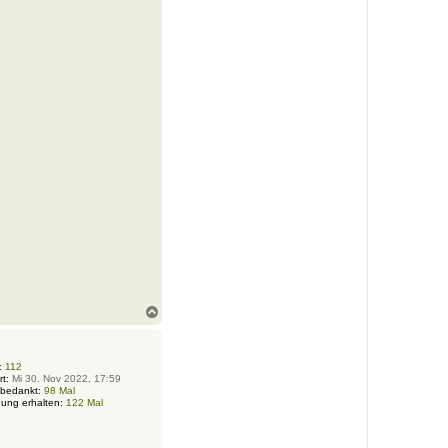
N
a
c
h
o
:
112
rt:
Mi 30. Nov 2022, 17:59
b
 bedankt:
98 Mal
e
ung erhalten:
122 Mal
n