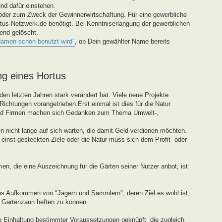
und dafür einstehen.
oder zum Zweck der Gewinnerwirtschaftung. Für eine gewerbliche
tus-Netzwerk.de benötigt. Bei Kenntniserlangung der gewerblichen
end gelöscht.
Namen schon benutzt wird"
, ob Dein gewählter Name bereits
ng eines Hortus
den letzten Jahren stark verändert hat. Viele neue Projekte
ichtungen vorangetrieben.Erst einmal ist dies für die Natur
und Firmen machen sich Gedanken zum Thema Umwelt-,
 nicht lange auf sich warten, die damit Geld verdienen möchten.
einst gesteckten Ziele oder die Natur muss sich dem Profit- oder
en, die eine Auszeichnung für die Gärten seiner Nutzer anbot, ist
tes Aufkommen von "Jägern und Sammlern", deren Ziel es wohl ist,
n Gartenzaun heften zu können.
ie Einhaltung bestimmter Voraussetzungen geknüpft, die zugleich