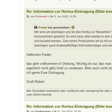
Re: Information zur Hortus-Eintragung (Bitte les
B
von
Polarwelt
»
Mo 5. Jun 2023, 11:09
e
i
t
Freder
hat geschrieben:
r
a
Wir sind am überlegen uns für den Hortus zu "Bewerben".
g
einzunehmen gedacht. Es wird zwar alles wieder in den Ga
und bezahlt werden. Zum einen Produzieren wir ja mit u
überlegen auch kostenpflichtige Informationstage und a
Hallöchen Freder,
das geht vollkommen in Ordnung. Wichtig ist nur, das man 
eigentlich nicht gibt) Geld zu verdienen. Bitte auch nicht
ich gerne Eure Eintragung.
Gruß Robert
Wer Pyramiden nachmacht oder verfälscht oder nachgemachte oder verfäl
zwei Jahren bestraft.
Re: Information zur Hortus-Eintragung (Bitte les
B
von
Dorfgaertner
»
Mi 21. Jun 2023, 10:20