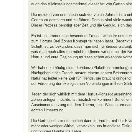
auch das Alleinstellungsmerkmal dieser Art von Garten sin
Die meisten von uns haben sich vor vielen Jahren dazu ent
Garten zu gestalten und zu führen. Daraus sind viele wunde
Dieser Prozess benötigt aber Zeit und die Geduld, sich da
Es ist uns immer eine besondere Freude, wenn ihr uns eure
zum Hortus/ Drei Zonen Konzept teilhaben lasst. Bedenkt a
Schritt ist, zu bekunden, dass man sich für dieses Gartenk
was man noch alles tun möchte, können wir uns bei der Beur
Hortus und eure Gesinnung müssen schon erkennbar vorha
Wir haben zu häufig diese Tendenz (Plakettensammlung) b
Nachgehen eines Trends anstatt einerm echten Bekenntni
Natur hat leider keine Zeit für Trends, sie braucht dringend
der Förderung der ökologischen Verbindungen in ihren Gärt
Jeder, der sich wirklich mit dem Hortus-Konzept auseinand
Zonen anlegen möchte, ist herzlich willkommen! Bei einem T
Auseinandersetzung mit dem Thema, fehlt Wissen um das Dr
echten Umsetzung.
Die Gartenbesitzer erscheinen dann im Forum, mit der Erw
mehr oder weniger Wirbel, verwickeln uns in endlose Diskus
und bringen Unruhe ins Team.