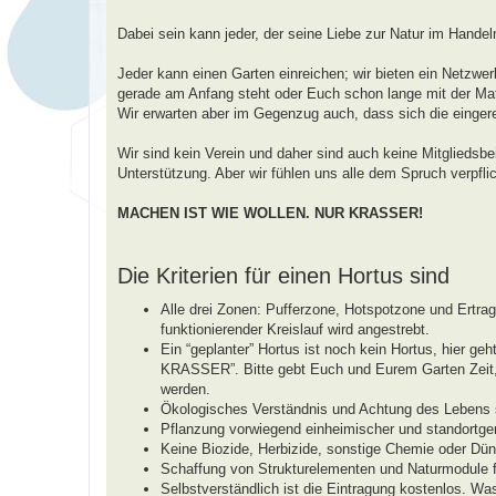
a
g
Dabei sein kann jeder, der seine Liebe zur Natur im Handel
Jeder kann einen Garten einreichen; wir bieten ein Netzwerk
gerade am Anfang steht oder Euch schon lange mit der Mate
Wir erwarten aber im Gegenzug auch, dass sich die einger
Wir sind kein Verein und daher sind auch keine Mitgliedsbe
Unterstützung. Aber wir fühlen uns alle dem Spruch verpflic
MACHEN IST WIE WOLLEN. NUR KRASSER!
Die Kriterien für einen Hortus sind
Alle drei Zonen: Pufferzone, Hotspotzone und Ertr
funktionierender Kreislauf wird angestrebt.
Ein “geplanter” Hortus ist noch kein Hortus, hie
KRASSER”. Bitte gebt Euch und Eurem Garten Zeit, b
werden.
Ökologisches Verständnis und Achtung des Lebens s
Pflanzung vorwiegend einheimischer und standortger
Keine Biozide, Herbizide, sonstige Chemie oder Dün
Schaffung von Strukturelementen und Naturmodule fü
Selbstverständlich ist die Eintragung kostenlos. Wa