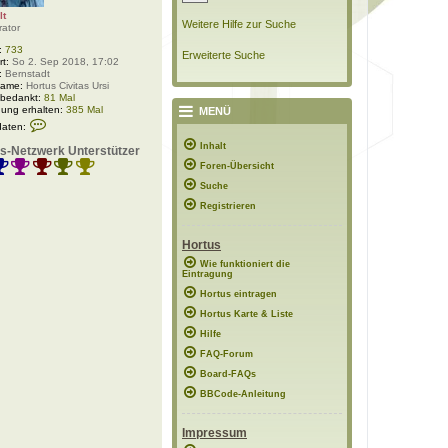
lt
Weitere Hilfe zur Suche
rator
:
733
Erweiterte Suche
rt:
So 2. Sep 2018, 17:02
:
Bernstadt
Name:
Hortus Civitas Ursi
 bedankt:
81 Mal
ung erhalten:
385 Mal
MENÜ
K
daten:
o
n
Inhalt
s-Netzwerk Unterstützer
t
Foren-Übersicht
a
k
Suche
t
d
Registrieren
a
t
e
Hortus
n
v
Wie funktioniert die
Eintragung
o
n
Hortus eintragen
P
o
Hortus Karte & Liste
l
Hilfe
a
r
FAQ-Forum
w
e
Board-FAQs
l
BBCode-Anleitung
t
Impressum