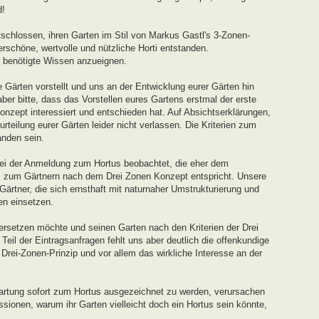
d!
schlossen, ihren Garten im Stil von Markus Gastl's 3-Zonen-
rschöne, wertvolle und nützliche Horti entstanden.
s benötigte Wissen anzueignen.
 Gärten vorstellt und uns an der Entwicklung eurer Gärten hin
ber bitte, dass das Vorstellen eures Gartens erstmal der erste
onzept interessiert und entschieden hat. Auf Absichtserklärungen,
teilung eurer Gärten leider nicht verlassen. Die Kriterien zum
nden sein.
ei der Anmeldung zum Hortus beobachtet, die eher dem
s zum Gärtnern nach dem Drei Zonen Konzept entspricht. Unsere
 Gärtner, die sich ernsthaft mit naturnaher Umstrukturierung und
en einsetzen.
ersetzen möchte und seinen Garten nach den Kriterien der Drei
eil der Eintragsanfragen fehlt uns aber deutlich die offenkundige
ei-Zonen-Prinzip und vor allem das wirkliche Interesse an der
artung sofort zum Hortus ausgezeichnet zu werden, verursachen
sionen, warum ihr Garten vielleicht doch ein Hortus sein könnte,