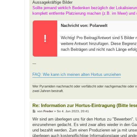
Aussagekräftige Bilder
Sollte jemand wirklich Bedenken bezüglich der Lokalisieru
komplett entfernte Platzierung machen (z.B. im Meer) und 
Nachricht von: Polarwelt
!
Wichtig! Pro Beitrag/Antwort sind 5 Bilder
weitere Antwort hinzufügen. Diese Begrenz
nach Beiträgen und nicht nach Länge erfolg
---
FAQ: Wie kann ich meinen alten Hortus umziehen
Wer Pyramiden nachmacht oder verfälscht oder nachgemachte oder verfäl
zwei Jahren bestraft.
Re: Information zur Hortus-Eintragung (Bitte les
B
von
Freder
»
So 4. Jun 2023, 20:41
e
i
Wir sind am überlegen uns für den Hortus zu "Bewerben". 
t
einzunehmen gedacht. Es wird zwar alles wieder in den Gart
r
a
und bezahlt werden. Zum einen Produzieren wir ja mit uns
g
überlegen auch kostenpflichtige Informationstage und and