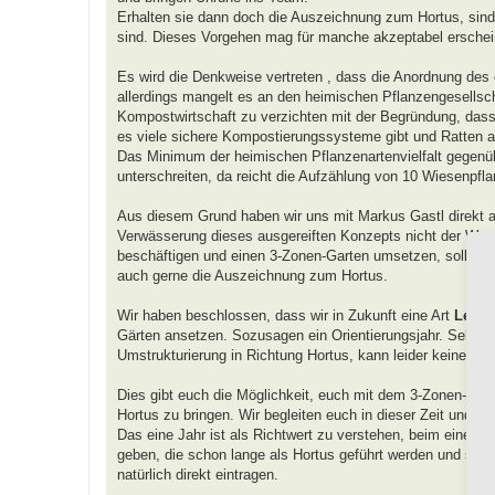
Erhalten sie dann doch die Auszeichnung zum Hortus, sind
sind. Dieses Vorgehen mag für manche akzeptabel erscheine
Es wird die Denkweise vertreten , dass die Anordnung des
allerdings mangelt es an den heimischen Pflanzengesellsch
Kompostwirtschaft zu verzichten mit der Begründung, dass s
es viele sichere Kompostierungssysteme gibt und Ratten a
Das Minimum der heimischen Pflanzenartenvielfalt gegenübe
unterschreiten, da reicht die Aufzählung von 10 Wiesenpfla
Aus diesem Grund haben wir uns mit Markus Gastl direkt au
Verwässerung dieses ausgereiften Konzepts nicht der Weg 
beschäftigen und einen 3-Zonen-Garten umsetzen, sollen mit
auch gerne die Auszeichnung zum Hortus.
Wir haben beschlossen, dass wir in Zukunft eine Art
Lehr-
Gärten ansetzen. Sozusagen ein Orientierungsjahr. Sehen wi
Umstrukturierung in Richtung Hortus, kann leider keine A
Dies gibt euch die Möglichkeit, euch mit dem 3-Zonen-Mo
Hortus zu bringen. Wir begleiten euch in dieser Zeit und w
Das eine Jahr ist als Richtwert zu verstehen, beim einen 
geben, die schon lange als Hortus geführt werden und sich
natürlich direkt eintragen.