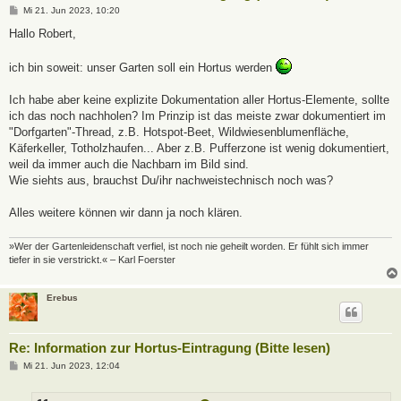
B
Mi 21. Jun 2023, 10:20
e
i
Hallo Robert,
t
r
a
ich bin soweit: unser Garten soll ein Hortus werden
g
Ich habe aber keine explizite Dokumentation aller Hortus-Elemente, sollte
ich das noch nachholen? Im Prinzip ist das meiste zwar dokumentiert im
"Dorfgarten"-Thread, z.B. Hotspot-Beet, Wildwiesenblumenfläche,
Käferkeller, Totholzhaufen... Aber z.B. Pufferzone ist wenig dokumentiert,
weil da immer auch die Nachbarn im Bild sind.
Wie siehts aus, brauchst Du/ihr nachweistechnisch noch was?
Alles weitere können wir dann ja noch klären.
»Wer der Gartenleidenschaft verfiel, ist noch nie geheilt worden. Er fühlt sich immer
tiefer in sie verstrickt.« – Karl Foerster
Erebus
Re: Information zur Hortus-Eintragung (Bitte lesen)
B
Mi 21. Jun 2023, 12:04
e
i
t