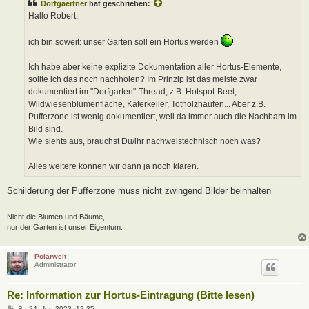
Dorfgaertner
hat geschrieben:
r
a
Hallo Robert,
g
ich bin soweit: unser Garten soll ein Hortus werden
Ich habe aber keine explizite Dokumentation aller Hortus-Elemente,
sollte ich das noch nachholen? Im Prinzip ist das meiste zwar
dokumentiert im "Dorfgarten"-Thread, z.B. Hotspot-Beet,
Wildwiesenblumenfläche, Käferkeller, Totholzhaufen... Aber z.B.
Pufferzone ist wenig dokumentiert, weil da immer auch die Nachbarn im
Bild sind.
Wie siehts aus, brauchst Du/ihr nachweistechnisch noch was?
Alles weitere können wir dann ja noch klären.
Schilderung der Pufferzone muss nicht zwingend Bilder beinhalten
Nicht die Blumen und Bäume,
nur der Garten ist unser Eigentum.
Polarwelt
Administrator
Re: Information zur Hortus-Eintragung (Bitte lesen)
B
Sa 24. Jun 2023, 12:35