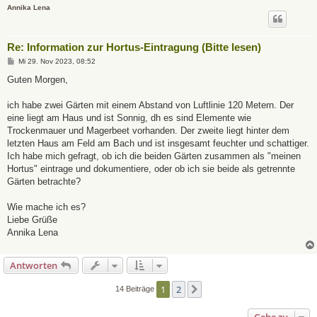
Annika Lena
Re: Information zur Hortus-Eintragung (Bitte lesen)
B
Mi 29. Nov 2023, 08:52
e
i
Guten Morgen,
t
r
a
ich habe zwei Gärten mit einem Abstand von Luftlinie 120 Metern. Der
g
eine liegt am Haus und ist Sonnig, dh es sind Elemente wie
Trockenmauer und Magerbeet vorhanden. Der zweite liegt hinter dem
letzten Haus am Feld am Bach und ist insgesamt feuchter und schattiger.
Ich habe mich gefragt, ob ich die beiden Gärten zusammen als "meinen
Hortus" eintrage und dokumentiere, oder ob ich sie beide als getrennte
Gärten betrachte?
Wie mache ich es?
Liebe Grüße
Annika Lena
Antworten
1
2
Nächste
14 Beiträge
Gehe zu