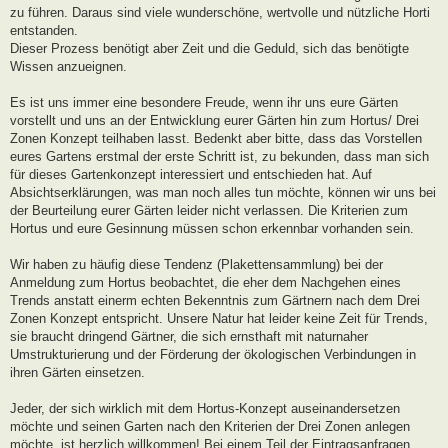
zu führen. Daraus sind viele wunderschöne, wertvolle und nützliche Horti
entstanden.
Dieser Prozess benötigt aber Zeit und die Geduld, sich das benötigte
Wissen anzueignen.
Es ist uns immer eine besondere Freude, wenn ihr uns eure Gärten
vorstellt und uns an der Entwicklung eurer Gärten hin zum Hortus/ Drei
Zonen Konzept teilhaben lasst. Bedenkt aber bitte, dass das Vorstellen
eures Gartens erstmal der erste Schritt ist, zu bekunden, dass man sich
für dieses Gartenkonzept interessiert und entschieden hat. Auf
Absichtserklärungen, was man noch alles tun möchte, können wir uns bei
der Beurteilung eurer Gärten leider nicht verlassen. Die Kriterien zum
Hortus und eure Gesinnung müssen schon erkennbar vorhanden sein.
Wir haben zu häufig diese Tendenz (Plakettensammlung) bei der
Anmeldung zum Hortus beobachtet, die eher dem Nachgehen eines
Trends anstatt einerm echten Bekenntnis zum Gärtnern nach dem Drei
Zonen Konzept entspricht. Unsere Natur hat leider keine Zeit für Trends,
sie braucht dringend Gärtner, die sich ernsthaft mit naturnaher
Umstrukturierung und der Förderung der ökologischen Verbindungen in
ihren Gärten einsetzen.
Jeder, der sich wirklich mit dem Hortus-Konzept auseinandersetzen
möchte und seinen Garten nach den Kriterien der Drei Zonen anlegen
möchte, ist herzlich willkommen! Bei einem Teil der Eintragsanfragen