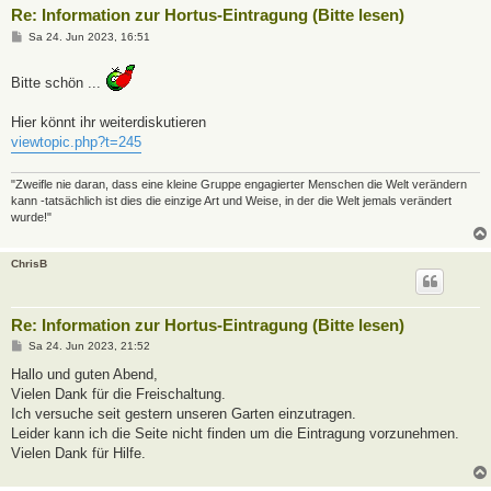
Re: Information zur Hortus-Eintragung (Bitte lesen)
B
Sa 24. Jun 2023, 16:51
e
i
t
Bitte schön ...
r
a
g
Hier könnt ihr weiterdiskutieren
viewtopic.php?t=245
"Zweifle nie daran, dass eine kleine Gruppe engagierter Menschen die Welt verändern
kann -tatsächlich ist dies die einzige Art und Weise, in der die Welt jemals verändert
wurde!"
ChrisB
Re: Information zur Hortus-Eintragung (Bitte lesen)
B
Sa 24. Jun 2023, 21:52
e
i
Hallo und guten Abend,
t
Vielen Dank für die Freischaltung.
r
a
Ich versuche seit gestern unseren Garten einzutragen.
g
Leider kann ich die Seite nicht finden um die Eintragung vorzunehmen.
Vielen Dank für Hilfe.