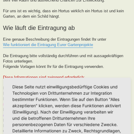
sehr viel Raum und ausreichend Chancen zur Entwicklung.
Für uns ist es wichtig, dass ein Hortus wirklich ein Hortus ist und kein
Garten, an dem ein Schild hängt.
Wie läuft die Eintragung ab
Eine genaue Beschreibung der Eintragungen findet Ihr unter
Wie funktioniert die Eintragung Eurer Gartenprojekte
Die Eintragung bitte vollständig durchführen und mit aussagekräftigen
Fotos unterlegen.
Folgende Vorlagen könnt Ihr für die Eintragung verwenden.
Diese Informationen sind zwingend erforderlich:
Diese Seite nutzt einwilligungsbedürftige Cookies und
Hortus-Name:
Technologien von Drittunternehmen zur Integration
Bedeutung des Hortus-Namens:
Dein Name:
(Muss kein Realnamen sein, kann auch Euer Forenname
bestimmter Funktionen. Wenn Sie auf den Button "Alles
sein)
akzeptieren" klicken, werden diese Funktionen aktiviert
Postleitzahl (oder franz. Region):
Brauche ich für die Karteneintrag, wird
(Einwilligung). Nach der Einwilligung verarbeiten wir
aber nur in der Nähe, niemals Punktgenau platziert
und die betroffenen Drittunternehmen Ihre
Hortus-Ort:
wie PLZ
personenbezogenen Daten für verschiedene Zwecke.
Hortus-Land:
Detaillierte Informationen zu Zweck, Rechtsgrundlagen,
Größe in m2: