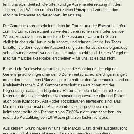
fehlt uns aber deutlich die offenkundige Auseinandersetzung mit dem
Thema, fehlt Wissen um das Drei-Zonen-Prinzip und vor allem das
wirkliche Interesse an der echten Umsetzung.
Die Gartenbesitzer erscheinen dann im Forum, mit der Erwartung sofort
zum Hortus ausgezeichnet zu werden, verursachen mehr oder weniger
Wirbel, verwickeln uns in endlose Diskussionen, warum ihr Garten
vielleicht doch ein Hortus sein könnte, und bringen Unruhe ins Team.
Erhalten sie dann doch die Auszeichnung zum Hortus, sind sie genauso
schnell wieder verschwunden wie sie aufgetaucht sind. Dieses Vorgehen
mag für manche akzeptabel erscheinen – für uns ist es das nicht.
Es wird die Denkweise vertreten , dass die Anordnung des eigenen
Gartens ja schon irgendwie den 3 Zonen entspräche, allerdings mangelt
es an den heimischen Pflanzengesellschaften, den Naturmodulen und der
Kreislaufwirtschaft. Auf Kompostwirtschaft zu verzichten mit der
Begründung, dass sich Nagetiere/ Ratten ansiedeln könnten, ist kein
Kriterium, da es viele sichere Kompostierungssysteme gibt und Ratten
auch ohne Kompost- , Ast - oder Totholzhaufen anwesend sind. Das
Minimum der heimischen Pflanzenartenvielfalt gegenüber nicht-
heimischer sollte den Richtwert von 70:30% nicht unterschreiten, da
reicht die Aufzählung von 10 Wiesenpflanzen leider nicht aus.
Aus diesem Grund haben wir uns mit Markus Gastl direkt ausgetauscht
und wir sind alle einer Meinung, dass eine Verwässerung dieses