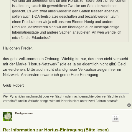
Wir sind am überlegen uns für den Hortus zu "Bewerben". Unser Garten
g
ist allerdings auch für gewerbliche Zwecke um Geld einzunehmen
gedacht. Es wird zwar alles wieder in den Garten fliessen aber evtl.
sollen auch 1-2 Arbeitsplätze geschaffen und bezahlt werden. Zum
einen Produzieren wir ja mit unseren Bienen Honig und andere
Produkte, desweiteren sind wir am überlegen auch kostenpflichtige
Informationstage und andere Sachen anzubieten. An wen wende ich
mich für die Erlaubniss?
Hallöchen Freder,
das geht vollkommen in Ordnung. Wichtig ist nur, das man nicht versucht
mit der Marke "Hortus-Netzwerk" (die es ja so eigentlich nicht gibt) Geld
zu verdienen. Bitte auch nicht ständig neue Verkaufsanzeigen hier im
Netzwerk. Ansonsten erwarte ich gerne Eure Eintragung.
Gruß Robert
Wer Pyramiden nachmacht oder verfälscht oder nachgemachte oder verfälschte sich
verschafft und in Verkehr bringt, wird mit Horteln nicht unter zwei Jahren bestraft.
Dorfgaertner
Re: Information zur Hortus-Eintragung (Bitte lesen)