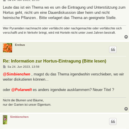
e
i
Leute das ist ein Thema wo es um die Eintragung und Unterstützung zum
t
Hortus geht, nicht um eine Dauerdiskussion über heim und nicht
r
a
heimische Pflanzen.. Bitte verlagert das Thema an geeignete Stelle.
g
Wer Pyramiden nachmacht oder verfälscht oder nachgemachte oder verfälschte sich
verschafft und in Verkehr bringt, wird mit Horteln nicht unter zwei Jahren bestraft.
Erebus
Re: Information zur Hortus-Eintragung (Bitte lesen)
B
Sa 24. Jun 2023, 13:58
e
i
@Simbienchen
, magst du das Thema irgendwohin verschieben, wo wir
t
weiter diskutieren können...
r
a
g
oder
@Polarwelt
es anders irgendwie ausklammern? Neuer Titel ?
Nicht die Blumen und Bäume,
nur der Garten ist unser Eigentum.
Simbienchen