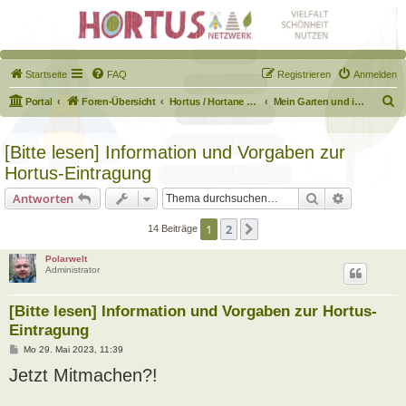
Startseite
FAQ
Registrieren
Anmelden
S
Portal
Foren-Übersicht
Hortus / Hortane Habitate / Garten auf dem Weg
Mein Garten und ich!
u
c
[Bitte lesen] Information und Vorgaben zur
h
Hortus-Eintragung
e
Suche
Erweiterte
Antworten
1
2
Nächste
14 Beiträge
Polarwelt
Administrator
[Bitte lesen] Information und Vorgaben zur Hortus-
Eintragung
B
Mo 29. Mai 2023, 11:39
e
Jetzt Mitmachen?!
i
t
r
a