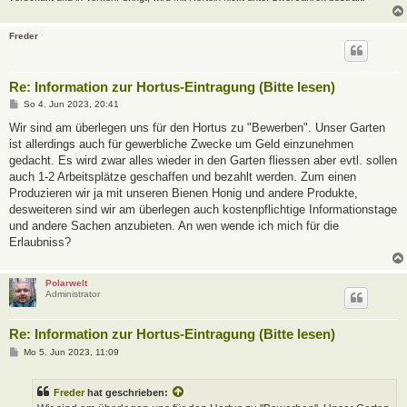
Freder
Re: Information zur Hortus-Eintragung (Bitte lesen)
B
So 4. Jun 2023, 20:41
e
i
Wir sind am überlegen uns für den Hortus zu "Bewerben". Unser Garten
t
ist allerdings auch für gewerbliche Zwecke um Geld einzunehmen
r
a
gedacht. Es wird zwar alles wieder in den Garten fliessen aber evtl. sollen
g
auch 1-2 Arbeitsplätze geschaffen und bezahlt werden. Zum einen
Produzieren wir ja mit unseren Bienen Honig und andere Produkte,
desweiteren sind wir am überlegen auch kostenpflichtige Informationstage
und andere Sachen anzubieten. An wen wende ich mich für die
Erlaubniss?
Polarwelt
Administrator
Re: Information zur Hortus-Eintragung (Bitte lesen)
B
Mo 5. Jun 2023, 11:09
e
i
t
Freder
hat geschrieben:
r
a