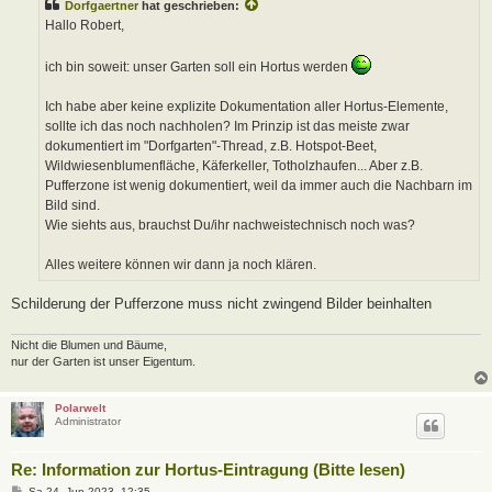
Dorfgaertner
hat geschrieben:
r
a
Hallo Robert,
g
ich bin soweit: unser Garten soll ein Hortus werden
Ich habe aber keine explizite Dokumentation aller Hortus-Elemente,
sollte ich das noch nachholen? Im Prinzip ist das meiste zwar
dokumentiert im "Dorfgarten"-Thread, z.B. Hotspot-Beet,
Wildwiesenblumenfläche, Käferkeller, Totholzhaufen... Aber z.B.
Pufferzone ist wenig dokumentiert, weil da immer auch die Nachbarn im
Bild sind.
Wie siehts aus, brauchst Du/ihr nachweistechnisch noch was?
Alles weitere können wir dann ja noch klären.
Schilderung der Pufferzone muss nicht zwingend Bilder beinhalten
Nicht die Blumen und Bäume,
nur der Garten ist unser Eigentum.
Polarwelt
Administrator
Re: Information zur Hortus-Eintragung (Bitte lesen)
B
Sa 24. Jun 2023, 12:35