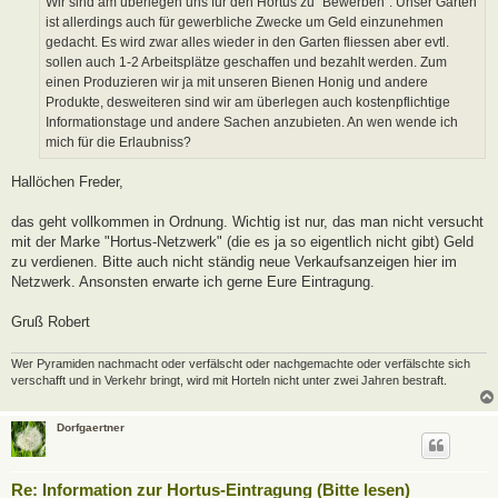
Wir sind am überlegen uns für den Hortus zu "Bewerben". Unser Garten
g
ist allerdings auch für gewerbliche Zwecke um Geld einzunehmen
gedacht. Es wird zwar alles wieder in den Garten fliessen aber evtl.
sollen auch 1-2 Arbeitsplätze geschaffen und bezahlt werden. Zum
einen Produzieren wir ja mit unseren Bienen Honig und andere
Produkte, desweiteren sind wir am überlegen auch kostenpflichtige
Informationstage und andere Sachen anzubieten. An wen wende ich
mich für die Erlaubniss?
Hallöchen Freder,
das geht vollkommen in Ordnung. Wichtig ist nur, das man nicht versucht
mit der Marke "Hortus-Netzwerk" (die es ja so eigentlich nicht gibt) Geld
zu verdienen. Bitte auch nicht ständig neue Verkaufsanzeigen hier im
Netzwerk. Ansonsten erwarte ich gerne Eure Eintragung.
Gruß Robert
Wer Pyramiden nachmacht oder verfälscht oder nachgemachte oder verfälschte sich
verschafft und in Verkehr bringt, wird mit Horteln nicht unter zwei Jahren bestraft.
Dorfgaertner
Re: Information zur Hortus-Eintragung (Bitte lesen)