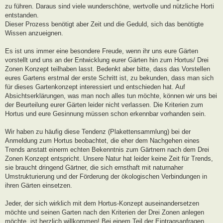
zu führen. Daraus sind viele wunderschöne, wertvolle und nützliche Horti
entstanden.
Dieser Prozess benötigt aber Zeit und die Geduld, sich das benötigte
Wissen anzueignen.
Es ist uns immer eine besondere Freude, wenn ihr uns eure Gärten
vorstellt und uns an der Entwicklung eurer Gärten hin zum Hortus/ Drei
Zonen Konzept teilhaben lasst. Bedenkt aber bitte, dass das Vorstellen
eures Gartens erstmal der erste Schritt ist, zu bekunden, dass man sich
für dieses Gartenkonzept interessiert und entschieden hat. Auf
Absichtserklärungen, was man noch alles tun möchte, können wir uns bei
der Beurteilung eurer Gärten leider nicht verlassen. Die Kriterien zum
Hortus und eure Gesinnung müssen schon erkennbar vorhanden sein.
Wir haben zu häufig diese Tendenz (Plakettensammlung) bei der
Anmeldung zum Hortus beobachtet, die eher dem Nachgehen eines
Trends anstatt einerm echten Bekenntnis zum Gärtnern nach dem Drei
Zonen Konzept entspricht. Unsere Natur hat leider keine Zeit für Trends,
sie braucht dringend Gärtner, die sich ernsthaft mit naturnaher
Umstrukturierung und der Förderung der ökologischen Verbindungen in
ihren Gärten einsetzen.
Jeder, der sich wirklich mit dem Hortus-Konzept auseinandersetzen
möchte und seinen Garten nach den Kriterien der Drei Zonen anlegen
möchte, ist herzlich willkommen! Bei einem Teil der Eintragsanfragen