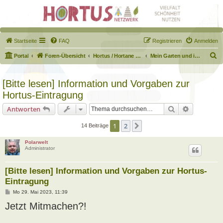
Startseite
FAQ
Registrieren
Anmelden
S
Portal
Foren-Übersicht
Hortus / Hortane Habitate / Garten auf dem Weg
Mein Garten und ich!
u
c
[Bitte lesen] Information und Vorgaben zur
h
Hortus-Eintragung
e
Suche
Erweiterte
Antworten
1
2
Nächste
14 Beiträge
Polarwelt
Administrator
[Bitte lesen] Information und Vorgaben zur Hortus-
Eintragung
B
Mo 29. Mai 2023, 11:39
e
Jetzt Mitmachen?!
i
t
r
a