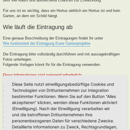
sehr viel Raum und ausreichend Chancen zur Entwicklung.
Für uns ist es wichtig, dass ein Hortus wirklich ein Hortus ist und kein
Garten, an dem ein Schild hängt.
Wie läuft die Eintragung ab
Eine genaue Beschreibung der Eintragungen findet Ihr unter
Wie funktioniert die Eintragung Eurer Gartenprojekte
Die Eintragung bitte vollständig durchführen und mit aussagekräftigen
Fotos unterlegen.
Folgende Vorlagen könnt Ihr für die Eintragung verwenden.
Diese Informationen sind zwingend erforderlich:
Diese Seite nutzt einwilligungsbedürftige Cookies und
Hortus-Name:
Technologien von Drittunternehmen zur Integration
Bedeutung des Hortus-Namens:
Dein Name:
(Muss kein Realnamen sein, kann auch Euer Forenname
bestimmter Funktionen. Wenn Sie auf den Button "Alles
sein)
akzeptieren" klicken, werden diese Funktionen aktiviert
Postleitzahl (oder franz. Region):
Brauche ich für die Karteneintrag, wird
(Einwilligung). Nach der Einwilligung verarbeiten wir
aber nur in der Nähe, niemals Punktgenau platziert
und die betroffenen Drittunternehmen Ihre
Hortus-Ort:
wie PLZ
personenbezogenen Daten für verschiedene Zwecke.
Hortus-Land:
Detaillierte Informationen zu Zweck, Rechtsgrundlagen,
Größe in m2: