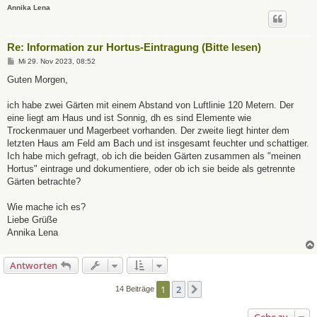
Annika Lena
Re: Information zur Hortus-Eintragung (Bitte lesen)
B
Mi 29. Nov 2023, 08:52
e
i
Guten Morgen,
t
r
a
ich habe zwei Gärten mit einem Abstand von Luftlinie 120 Metern. Der
g
eine liegt am Haus und ist Sonnig, dh es sind Elemente wie
Trockenmauer und Magerbeet vorhanden. Der zweite liegt hinter dem
letzten Haus am Feld am Bach und ist insgesamt feuchter und schattiger.
Ich habe mich gefragt, ob ich die beiden Gärten zusammen als "meinen
Hortus" eintrage und dokumentiere, oder ob ich sie beide als getrennte
Gärten betrachte?
Wie mache ich es?
Liebe Grüße
Annika Lena
Antworten
1
2
Nächste
14 Beiträge
Gehe zu