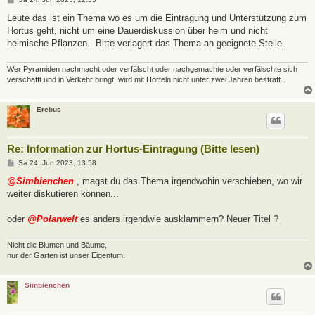
e
i
Leute das ist ein Thema wo es um die Eintragung und Unterstützung zum
t
Hortus geht, nicht um eine Dauerdiskussion über heim und nicht
r
a
heimische Pflanzen.. Bitte verlagert das Thema an geeignete Stelle.
g
Wer Pyramiden nachmacht oder verfälscht oder nachgemachte oder verfälschte sich
verschafft und in Verkehr bringt, wird mit Horteln nicht unter zwei Jahren bestraft.
Erebus
Re: Information zur Hortus-Eintragung (Bitte lesen)
B
Sa 24. Jun 2023, 13:58
e
i
@Simbienchen
, magst du das Thema irgendwohin verschieben, wo wir
t
weiter diskutieren können...
r
a
g
oder
@Polarwelt
es anders irgendwie ausklammern? Neuer Titel ?
Nicht die Blumen und Bäume,
nur der Garten ist unser Eigentum.
Simbienchen