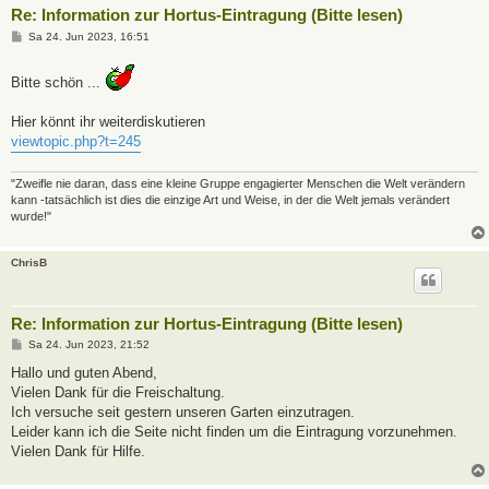
Re: Information zur Hortus-Eintragung (Bitte lesen)
B
Sa 24. Jun 2023, 16:51
e
i
t
Bitte schön ...
r
a
g
Hier könnt ihr weiterdiskutieren
viewtopic.php?t=245
"Zweifle nie daran, dass eine kleine Gruppe engagierter Menschen die Welt verändern
kann -tatsächlich ist dies die einzige Art und Weise, in der die Welt jemals verändert
wurde!"
ChrisB
Re: Information zur Hortus-Eintragung (Bitte lesen)
B
Sa 24. Jun 2023, 21:52
e
i
Hallo und guten Abend,
t
Vielen Dank für die Freischaltung.
r
a
Ich versuche seit gestern unseren Garten einzutragen.
g
Leider kann ich die Seite nicht finden um die Eintragung vorzunehmen.
Vielen Dank für Hilfe.