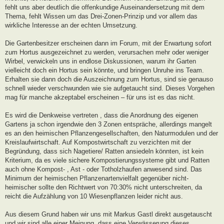
fehlt uns aber deutlich die offenkundige Auseinandersetzung mit dem
Thema, fehlt Wissen um das Drei-Zonen-Prinzip und vor allem das
wirkliche Interesse an der echten Umsetzung.
Die Gartenbesitzer erscheinen dann im Forum, mit der Erwartung sofort
zum Hortus ausgezeichnet zu werden, verursachen mehr oder weniger
Wirbel, verwickeln uns in endlose Diskussionen, warum ihr Garten
vielleicht doch ein Hortus sein könnte, und bringen Unruhe ins Team.
Erhalten sie dann doch die Auszeichnung zum Hortus, sind sie genauso
schnell wieder verschwunden wie sie aufgetaucht sind. Dieses Vorgehen
mag für manche akzeptabel erscheinen – für uns ist es das nicht.
Es wird die Denkweise vertreten , dass die Anordnung des eigenen
Gartens ja schon irgendwie den 3 Zonen entspräche, allerdings mangelt
es an den heimischen Pflanzengesellschaften, den Naturmodulen und der
Kreislaufwirtschaft. Auf Kompostwirtschaft zu verzichten mit der
Begründung, dass sich Nagetiere/ Ratten ansiedeln könnten, ist kein
Kriterium, da es viele sichere Kompostierungssysteme gibt und Ratten
auch ohne Kompost- , Ast - oder Totholzhaufen anwesend sind. Das
Minimum der heimischen Pflanzenartenvielfalt gegenüber nicht-
heimischer sollte den Richtwert von 70:30% nicht unterschreiten, da
reicht die Aufzählung von 10 Wiesenpflanzen leider nicht aus.
Aus diesem Grund haben wir uns mit Markus Gastl direkt ausgetauscht
und wir sind alle einer Meinung, dass eine Verwässerung dieses