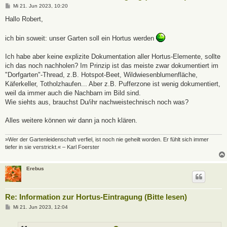
B
Mi 21. Jun 2023, 10:20
e
i
Hallo Robert,
t
r
a
ich bin soweit: unser Garten soll ein Hortus werden
g
Ich habe aber keine explizite Dokumentation aller Hortus-Elemente, sollte
ich das noch nachholen? Im Prinzip ist das meiste zwar dokumentiert im
"Dorfgarten"-Thread, z.B. Hotspot-Beet, Wildwiesenblumenfläche,
Käferkeller, Totholzhaufen... Aber z.B. Pufferzone ist wenig dokumentiert,
weil da immer auch die Nachbarn im Bild sind.
Wie siehts aus, brauchst Du/ihr nachweistechnisch noch was?
Alles weitere können wir dann ja noch klären.
»Wer der Gartenleidenschaft verfiel, ist noch nie geheilt worden. Er fühlt sich immer
tiefer in sie verstrickt.« – Karl Foerster
Erebus
Re: Information zur Hortus-Eintragung (Bitte lesen)
B
Mi 21. Jun 2023, 12:04
e
i
t