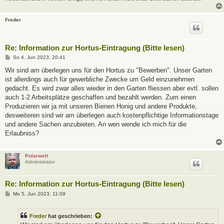
Freder
Re: Information zur Hortus-Eintragung (Bitte lesen)
B
So 4. Jun 2023, 20:41
e
i
Wir sind am überlegen uns für den Hortus zu "Bewerben". Unser Garten
t
ist allerdings auch für gewerbliche Zwecke um Geld einzunehmen
r
a
gedacht. Es wird zwar alles wieder in den Garten fliessen aber evtl. sollen
g
auch 1-2 Arbeitsplätze geschaffen und bezahlt werden. Zum einen
Produzieren wir ja mit unseren Bienen Honig und andere Produkte,
desweiteren sind wir am überlegen auch kostenpflichtige Informationstage
und andere Sachen anzubieten. An wen wende ich mich für die
Erlaubniss?
Polarwelt
Administrator
Re: Information zur Hortus-Eintragung (Bitte lesen)
B
Mo 5. Jun 2023, 11:09
e
i
t
Freder
hat geschrieben:
r
a