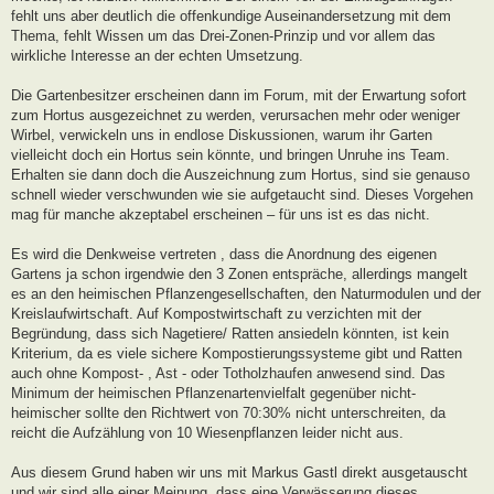
fehlt uns aber deutlich die offenkundige Auseinandersetzung mit dem
Thema, fehlt Wissen um das Drei-Zonen-Prinzip und vor allem das
wirkliche Interesse an der echten Umsetzung.
Die Gartenbesitzer erscheinen dann im Forum, mit der Erwartung sofort
zum Hortus ausgezeichnet zu werden, verursachen mehr oder weniger
Wirbel, verwickeln uns in endlose Diskussionen, warum ihr Garten
vielleicht doch ein Hortus sein könnte, und bringen Unruhe ins Team.
Erhalten sie dann doch die Auszeichnung zum Hortus, sind sie genauso
schnell wieder verschwunden wie sie aufgetaucht sind. Dieses Vorgehen
mag für manche akzeptabel erscheinen – für uns ist es das nicht.
Es wird die Denkweise vertreten , dass die Anordnung des eigenen
Gartens ja schon irgendwie den 3 Zonen entspräche, allerdings mangelt
es an den heimischen Pflanzengesellschaften, den Naturmodulen und der
Kreislaufwirtschaft. Auf Kompostwirtschaft zu verzichten mit der
Begründung, dass sich Nagetiere/ Ratten ansiedeln könnten, ist kein
Kriterium, da es viele sichere Kompostierungssysteme gibt und Ratten
auch ohne Kompost- , Ast - oder Totholzhaufen anwesend sind. Das
Minimum der heimischen Pflanzenartenvielfalt gegenüber nicht-
heimischer sollte den Richtwert von 70:30% nicht unterschreiten, da
reicht die Aufzählung von 10 Wiesenpflanzen leider nicht aus.
Aus diesem Grund haben wir uns mit Markus Gastl direkt ausgetauscht
und wir sind alle einer Meinung, dass eine Verwässerung dieses