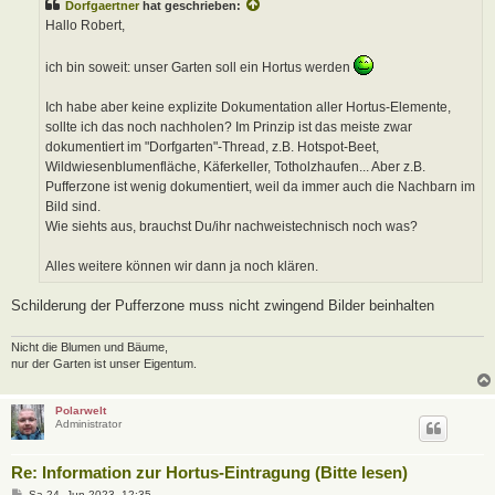
Dorfgaertner
hat geschrieben:
r
a
Hallo Robert,
g
ich bin soweit: unser Garten soll ein Hortus werden
Ich habe aber keine explizite Dokumentation aller Hortus-Elemente,
sollte ich das noch nachholen? Im Prinzip ist das meiste zwar
dokumentiert im "Dorfgarten"-Thread, z.B. Hotspot-Beet,
Wildwiesenblumenfläche, Käferkeller, Totholzhaufen... Aber z.B.
Pufferzone ist wenig dokumentiert, weil da immer auch die Nachbarn im
Bild sind.
Wie siehts aus, brauchst Du/ihr nachweistechnisch noch was?
Alles weitere können wir dann ja noch klären.
Schilderung der Pufferzone muss nicht zwingend Bilder beinhalten
Nicht die Blumen und Bäume,
nur der Garten ist unser Eigentum.
Polarwelt
Administrator
Re: Information zur Hortus-Eintragung (Bitte lesen)
B
Sa 24. Jun 2023, 12:35