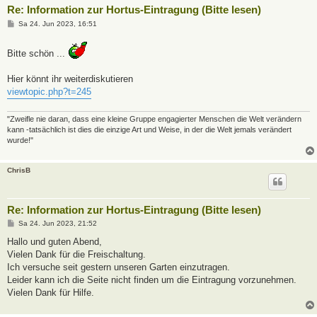
Re: Information zur Hortus-Eintragung (Bitte lesen)
B
Sa 24. Jun 2023, 16:51
e
i
t
Bitte schön ...
r
a
g
Hier könnt ihr weiterdiskutieren
viewtopic.php?t=245
"Zweifle nie daran, dass eine kleine Gruppe engagierter Menschen die Welt verändern
kann -tatsächlich ist dies die einzige Art und Weise, in der die Welt jemals verändert
wurde!"
ChrisB
Re: Information zur Hortus-Eintragung (Bitte lesen)
B
Sa 24. Jun 2023, 21:52
e
i
Hallo und guten Abend,
t
Vielen Dank für die Freischaltung.
r
a
Ich versuche seit gestern unseren Garten einzutragen.
g
Leider kann ich die Seite nicht finden um die Eintragung vorzunehmen.
Vielen Dank für Hilfe.