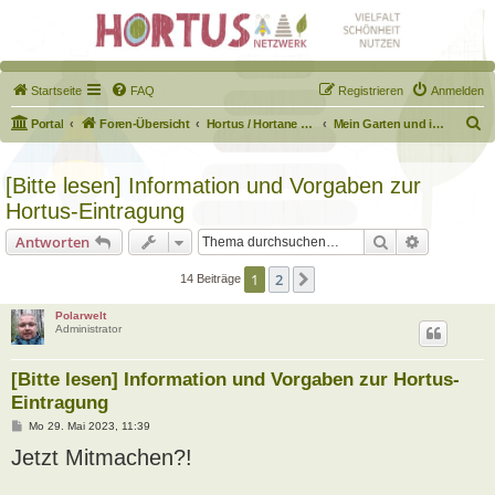
Startseite
FAQ
Registrieren
Anmelden
S
Portal
Foren-Übersicht
Hortus / Hortane Habitate / Garten auf dem Weg
Mein Garten und ich!
u
c
[Bitte lesen] Information und Vorgaben zur
h
Hortus-Eintragung
e
Suche
Erweiterte
Antworten
1
2
Nächste
14 Beiträge
Polarwelt
Administrator
[Bitte lesen] Information und Vorgaben zur Hortus-
Eintragung
B
Mo 29. Mai 2023, 11:39
e
Jetzt Mitmachen?!
i
t
r
a