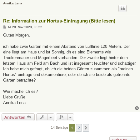
Annika Lena
Re: Information zur Hortus-Eintragung (Bitte lesen)
B
Mi 29. Nov 2023, 08:52
e
i
Guten Morgen,
t
r
a
ich habe zwei Gärten mit einem Abstand von Luftlinie 120 Metern. Der
g
eine liegt am Haus und ist Sonnig, dh es sind Elemente wie
Trockenmauer und Magerbeet vorhanden. Der zweite liegt hinter dem
letzten Haus am Feld am Bach und ist insgesamt feuchter und schattiger.
Ich habe mich gefragt, ob ich die beiden Gärten zusammen als "meinen
Hortus" eintrage und dokumentiere, oder ob ich sie beide als getrennte
Gärten betrachte?
Wie mache ich es?
Liebe Grüße
Annika Lena
Antworten
1
2
Nächste
14 Beiträge
Gehe zu