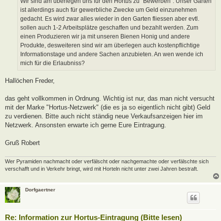
Wir sind am überlegen uns für den Hortus zu "Bewerben". Unser Garten
g
ist allerdings auch für gewerbliche Zwecke um Geld einzunehmen
gedacht. Es wird zwar alles wieder in den Garten fliessen aber evtl.
sollen auch 1-2 Arbeitsplätze geschaffen und bezahlt werden. Zum
einen Produzieren wir ja mit unseren Bienen Honig und andere
Produkte, desweiteren sind wir am überlegen auch kostenpflichtige
Informationstage und andere Sachen anzubieten. An wen wende ich
mich für die Erlaubniss?
Hallöchen Freder,
das geht vollkommen in Ordnung. Wichtig ist nur, das man nicht versucht
mit der Marke "Hortus-Netzwerk" (die es ja so eigentlich nicht gibt) Geld
zu verdienen. Bitte auch nicht ständig neue Verkaufsanzeigen hier im
Netzwerk. Ansonsten erwarte ich gerne Eure Eintragung.
Gruß Robert
Wer Pyramiden nachmacht oder verfälscht oder nachgemachte oder verfälschte sich
verschafft und in Verkehr bringt, wird mit Horteln nicht unter zwei Jahren bestraft.
Dorfgaertner
Re: Information zur Hortus-Eintragung (Bitte lesen)