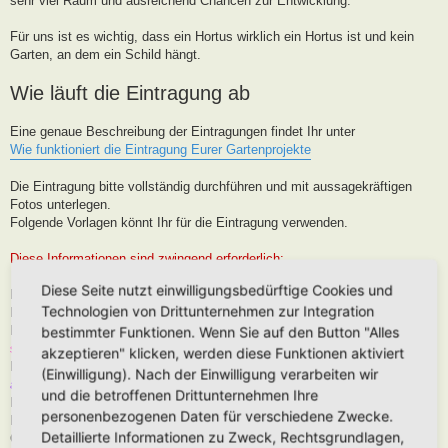
sehr viel Raum und ausreichend Chancen zur Entwicklung.
Für uns ist es wichtig, dass ein Hortus wirklich ein Hortus ist und kein
Garten, an dem ein Schild hängt.
Wie läuft die Eintragung ab
Eine genaue Beschreibung der Eintragungen findet Ihr unter
Wie funktioniert die Eintragung Eurer Gartenprojekte
Die Eintragung bitte vollständig durchführen und mit aussagekräftigen
Fotos unterlegen.
Folgende Vorlagen könnt Ihr für die Eintragung verwenden.
Diese Informationen sind zwingend erforderlich:
Diese Seite nutzt einwilligungsbedürftige Cookies und
Hortus-Name:
Technologien von Drittunternehmen zur Integration
Bedeutung des Hortus-Namens:
Dein Name:
(Muss kein Realnamen sein, kann auch Euer Forenname
bestimmter Funktionen. Wenn Sie auf den Button "Alles
sein)
akzeptieren" klicken, werden diese Funktionen aktiviert
Postleitzahl (oder franz. Region):
Brauche ich für die Karteneintrag, wird
(Einwilligung). Nach der Einwilligung verarbeiten wir
aber nur in der Nähe, niemals Punktgenau platziert
und die betroffenen Drittunternehmen Ihre
Hortus-Ort:
wie PLZ
personenbezogenen Daten für verschiedene Zwecke.
Hortus-Land:
Detaillierte Informationen zu Zweck, Rechtsgrundlagen,
Größe in m2: