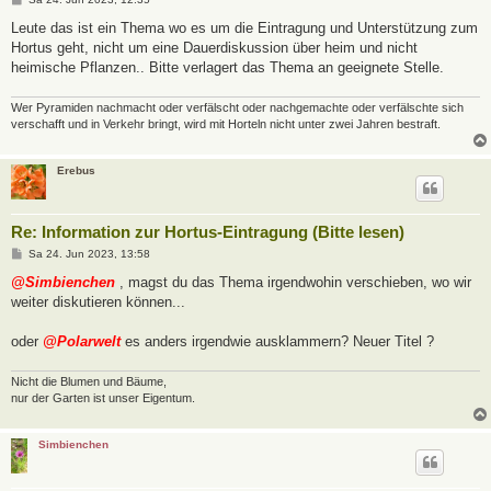
e
i
Leute das ist ein Thema wo es um die Eintragung und Unterstützung zum
t
Hortus geht, nicht um eine Dauerdiskussion über heim und nicht
r
a
heimische Pflanzen.. Bitte verlagert das Thema an geeignete Stelle.
g
Wer Pyramiden nachmacht oder verfälscht oder nachgemachte oder verfälschte sich
verschafft und in Verkehr bringt, wird mit Horteln nicht unter zwei Jahren bestraft.
Erebus
Re: Information zur Hortus-Eintragung (Bitte lesen)
B
Sa 24. Jun 2023, 13:58
e
i
@Simbienchen
, magst du das Thema irgendwohin verschieben, wo wir
t
weiter diskutieren können...
r
a
g
oder
@Polarwelt
es anders irgendwie ausklammern? Neuer Titel ?
Nicht die Blumen und Bäume,
nur der Garten ist unser Eigentum.
Simbienchen