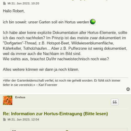
B
Mi 21. Jun 2023, 10:20
e
i
Hallo Robert,
t
r
a
ich bin soweit: unser Garten soll ein Hortus werden
g
Ich habe aber keine explizite Dokumentation aller Hortus-Elemente, sollte
ich das noch nachholen? Im Prinzip ist das meiste zwar dokumentiert im
"Dorfgarten"-Thread, z.B. Hotspot-Beet, Wildwiesenblumenfläche,
Käferkeller, Totholzhaufen... Aber z.B. Pufferzone ist wenig dokumentiert,
weil da immer auch die Nachbarn im Bild sind.
Wie siehts aus, brauchst Du/ihr nachweistechnisch noch was?
Alles weitere können wir dann ja noch klären.
»Wer der Gartenleidenschaft verfiel, ist noch nie geheilt worden. Er fühlt sich immer
tiefer in sie verstrickt.« – Karl Foerster
Erebus
Re: Information zur Hortus-Eintragung (Bitte lesen)
B
Mi 21. Jun 2023, 12:04
e
i
t