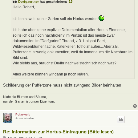
Dorfgaertner
hat geschrieben:
r
a
Hallo Robert,
g
ich bin soweit: unser Garten soll ein Hortus werden
Ich habe aber keine explizite Dokumentation aller Hortus-Elemente,
sollte ich das noch nachholen? Im Prinzip ist das meiste zwar
dokumentiert im "Dorfgarten"-Thread, z.B. Hotspot-Beet,
Wildwiesenblumenfläche, Käferkeller, Totholzhaufen... Aber z.B.
Pufferzone ist wenig dokumentiert, weil da immer auch die Nachbarn im
Bild sind.
Wie siehts aus, brauchst Du/ihr nachweistechnisch noch was?
Alles weitere können wir dann ja noch klären.
Schilderung der Pufferzone muss nicht zwingend Bilder beinhalten
Nicht die Blumen und Bäume,
nur der Garten ist unser Eigentum.
Polarwelt
Administrator
Re: Information zur Hortus-Eintragung (Bitte lesen)
B
Sa 24. Jun 2023, 12:35