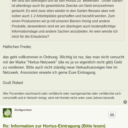
Wir sind am überlegen uns für den Hortus zu "Bewerben". Unser Garten
g
ist allerdings auch für gewerbliche Zwecke um Geld einzunehmen
gedacht. Es wird zwar alles wieder in den Garten fliessen aber evtl.
sollen auch 1-2 Arbeitsplätze geschaffen und bezahlt werden. Zum
einen Produzieren wir ja mit unseren Bienen Honig und andere
Produkte, desweiteren sind wir am überlegen auch kostenpflichtige
Informationstage und andere Sachen anzubieten. An wen wende ich
mich für die Erlaubniss?
Hallöchen Freder,
das geht vollkommen in Ordnung. Wichtig ist nur, das man nicht versucht
mit der Marke "Hortus-Netzwerk" (die es ja so eigentlich nicht gibt) Geld
zu verdienen. Bitte auch nicht ständig neue Verkaufsanzeigen hier im
Netzwerk. Ansonsten erwarte ich gerne Eure Eintragung.
Gruß Robert
Wer Pyramiden nachmacht oder verfälscht oder nachgemachte oder verfälschte sich
verschafft und in Verkehr bringt, wird mit Horteln nicht unter zwei Jahren bestraft.
Dorfgaertner
Re: Information zur Hortus-Eintragung (Bitte lesen)