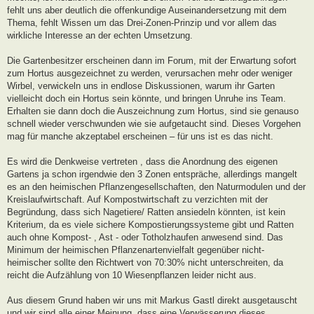
fehlt uns aber deutlich die offenkundige Auseinandersetzung mit dem
Thema, fehlt Wissen um das Drei-Zonen-Prinzip und vor allem das
wirkliche Interesse an der echten Umsetzung.
Die Gartenbesitzer erscheinen dann im Forum, mit der Erwartung sofort
zum Hortus ausgezeichnet zu werden, verursachen mehr oder weniger
Wirbel, verwickeln uns in endlose Diskussionen, warum ihr Garten
vielleicht doch ein Hortus sein könnte, und bringen Unruhe ins Team.
Erhalten sie dann doch die Auszeichnung zum Hortus, sind sie genauso
schnell wieder verschwunden wie sie aufgetaucht sind. Dieses Vorgehen
mag für manche akzeptabel erscheinen – für uns ist es das nicht.
Es wird die Denkweise vertreten , dass die Anordnung des eigenen
Gartens ja schon irgendwie den 3 Zonen entspräche, allerdings mangelt
es an den heimischen Pflanzengesellschaften, den Naturmodulen und der
Kreislaufwirtschaft. Auf Kompostwirtschaft zu verzichten mit der
Begründung, dass sich Nagetiere/ Ratten ansiedeln könnten, ist kein
Kriterium, da es viele sichere Kompostierungssysteme gibt und Ratten
auch ohne Kompost- , Ast - oder Totholzhaufen anwesend sind. Das
Minimum der heimischen Pflanzenartenvielfalt gegenüber nicht-
heimischer sollte den Richtwert von 70:30% nicht unterschreiten, da
reicht die Aufzählung von 10 Wiesenpflanzen leider nicht aus.
Aus diesem Grund haben wir uns mit Markus Gastl direkt ausgetauscht
und wir sind alle einer Meinung, dass eine Verwässerung dieses