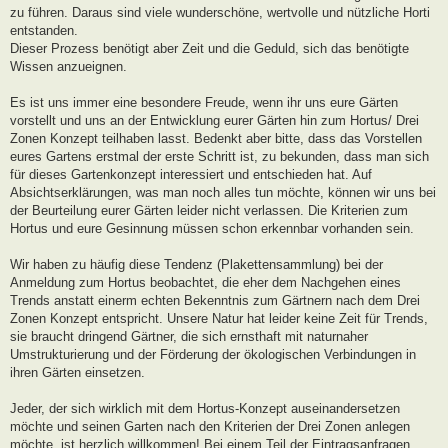
zu führen. Daraus sind viele wunderschöne, wertvolle und nützliche Horti
entstanden.
Dieser Prozess benötigt aber Zeit und die Geduld, sich das benötigte
Wissen anzueignen.
Es ist uns immer eine besondere Freude, wenn ihr uns eure Gärten
vorstellt und uns an der Entwicklung eurer Gärten hin zum Hortus/ Drei
Zonen Konzept teilhaben lasst. Bedenkt aber bitte, dass das Vorstellen
eures Gartens erstmal der erste Schritt ist, zu bekunden, dass man sich
für dieses Gartenkonzept interessiert und entschieden hat. Auf
Absichtserklärungen, was man noch alles tun möchte, können wir uns bei
der Beurteilung eurer Gärten leider nicht verlassen. Die Kriterien zum
Hortus und eure Gesinnung müssen schon erkennbar vorhanden sein.
Wir haben zu häufig diese Tendenz (Plakettensammlung) bei der
Anmeldung zum Hortus beobachtet, die eher dem Nachgehen eines
Trends anstatt einerm echten Bekenntnis zum Gärtnern nach dem Drei
Zonen Konzept entspricht. Unsere Natur hat leider keine Zeit für Trends,
sie braucht dringend Gärtner, die sich ernsthaft mit naturnaher
Umstrukturierung und der Förderung der ökologischen Verbindungen in
ihren Gärten einsetzen.
Jeder, der sich wirklich mit dem Hortus-Konzept auseinandersetzen
möchte und seinen Garten nach den Kriterien der Drei Zonen anlegen
möchte, ist herzlich willkommen! Bei einem Teil der Eintragsanfragen