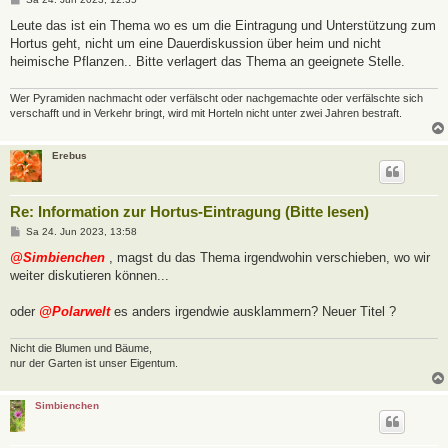
e
i
Leute das ist ein Thema wo es um die Eintragung und Unterstützung zum
t
Hortus geht, nicht um eine Dauerdiskussion über heim und nicht
r
a
heimische Pflanzen.. Bitte verlagert das Thema an geeignete Stelle.
g
Wer Pyramiden nachmacht oder verfälscht oder nachgemachte oder verfälschte sich
verschafft und in Verkehr bringt, wird mit Horteln nicht unter zwei Jahren bestraft.
Erebus
Re: Information zur Hortus-Eintragung (Bitte lesen)
B
Sa 24. Jun 2023, 13:58
e
i
@Simbienchen
, magst du das Thema irgendwohin verschieben, wo wir
t
weiter diskutieren können...
r
a
g
oder
@Polarwelt
es anders irgendwie ausklammern? Neuer Titel ?
Nicht die Blumen und Bäume,
nur der Garten ist unser Eigentum.
Simbienchen