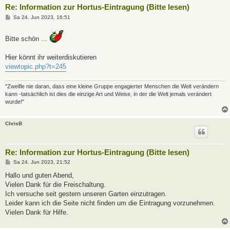
Re: Information zur Hortus-Eintragung (Bitte lesen)
B
Sa 24. Jun 2023, 16:51
e
i
t
Bitte schön ...
r
a
g
Hier könnt ihr weiterdiskutieren
viewtopic.php?t=245
"Zweifle nie daran, dass eine kleine Gruppe engagierter Menschen die Welt verändern
kann -tatsächlich ist dies die einzige Art und Weise, in der die Welt jemals verändert
wurde!"
ChrisB
Re: Information zur Hortus-Eintragung (Bitte lesen)
B
Sa 24. Jun 2023, 21:52
e
i
Hallo und guten Abend,
t
Vielen Dank für die Freischaltung.
r
a
Ich versuche seit gestern unseren Garten einzutragen.
g
Leider kann ich die Seite nicht finden um die Eintragung vorzunehmen.
Vielen Dank für Hilfe.