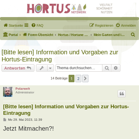
Startseite
FAQ
Registrieren
Anmelden
S
Portal
Foren-Übersicht
Hortus / Hortane Habitate / Garten auf dem Weg
Mein Garten und ich!
u
c
[Bitte lesen] Information und Vorgaben zur
h
Hortus-Eintragung
e
Suche
Erweiterte
Antworten
1
2
Nächste
14 Beiträge
Polarwelt
Administrator
[Bitte lesen] Information und Vorgaben zur Hortus-
Eintragung
B
Mo 29. Mai 2023, 11:39
e
Jetzt Mitmachen?!
i
t
r
a