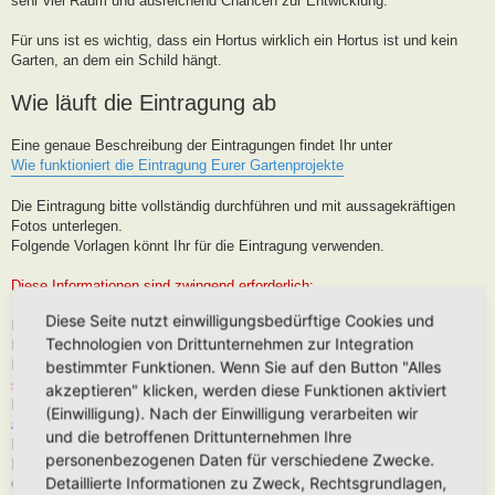
sehr viel Raum und ausreichend Chancen zur Entwicklung.
Für uns ist es wichtig, dass ein Hortus wirklich ein Hortus ist und kein
Garten, an dem ein Schild hängt.
Wie läuft die Eintragung ab
Eine genaue Beschreibung der Eintragungen findet Ihr unter
Wie funktioniert die Eintragung Eurer Gartenprojekte
Die Eintragung bitte vollständig durchführen und mit aussagekräftigen
Fotos unterlegen.
Folgende Vorlagen könnt Ihr für die Eintragung verwenden.
Diese Informationen sind zwingend erforderlich:
Diese Seite nutzt einwilligungsbedürftige Cookies und
Hortus-Name:
Technologien von Drittunternehmen zur Integration
Bedeutung des Hortus-Namens:
Dein Name:
(Muss kein Realnamen sein, kann auch Euer Forenname
bestimmter Funktionen. Wenn Sie auf den Button "Alles
sein)
akzeptieren" klicken, werden diese Funktionen aktiviert
Postleitzahl (oder franz. Region):
Brauche ich für die Karteneintrag, wird
(Einwilligung). Nach der Einwilligung verarbeiten wir
aber nur in der Nähe, niemals Punktgenau platziert
und die betroffenen Drittunternehmen Ihre
Hortus-Ort:
wie PLZ
personenbezogenen Daten für verschiedene Zwecke.
Hortus-Land:
Detaillierte Informationen zu Zweck, Rechtsgrundlagen,
Größe in m2: