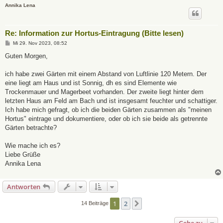
Annika Lena
Re: Information zur Hortus-Eintragung (Bitte lesen)
B
Mi 29. Nov 2023, 08:52
e
i
Guten Morgen,
t
r
a
ich habe zwei Gärten mit einem Abstand von Luftlinie 120 Metern. Der
g
eine liegt am Haus und ist Sonnig, dh es sind Elemente wie
Trockenmauer und Magerbeet vorhanden. Der zweite liegt hinter dem
letzten Haus am Feld am Bach und ist insgesamt feuchter und schattiger.
Ich habe mich gefragt, ob ich die beiden Gärten zusammen als "meinen
Hortus" eintrage und dokumentiere, oder ob ich sie beide als getrennte
Gärten betrachte?
Wie mache ich es?
Liebe Grüße
Annika Lena
Antworten
1
2
Nächste
14 Beiträge
Gehe zu