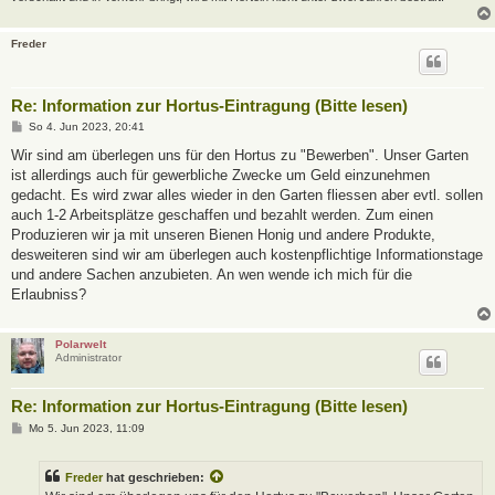
Freder
Re: Information zur Hortus-Eintragung (Bitte lesen)
B
So 4. Jun 2023, 20:41
e
i
Wir sind am überlegen uns für den Hortus zu "Bewerben". Unser Garten
t
ist allerdings auch für gewerbliche Zwecke um Geld einzunehmen
r
a
gedacht. Es wird zwar alles wieder in den Garten fliessen aber evtl. sollen
g
auch 1-2 Arbeitsplätze geschaffen und bezahlt werden. Zum einen
Produzieren wir ja mit unseren Bienen Honig und andere Produkte,
desweiteren sind wir am überlegen auch kostenpflichtige Informationstage
und andere Sachen anzubieten. An wen wende ich mich für die
Erlaubniss?
Polarwelt
Administrator
Re: Information zur Hortus-Eintragung (Bitte lesen)
B
Mo 5. Jun 2023, 11:09
e
i
t
Freder
hat geschrieben:
r
a