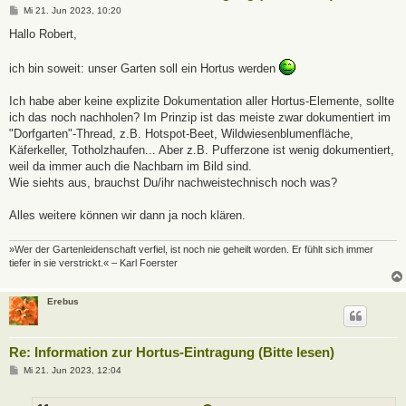
B
Mi 21. Jun 2023, 10:20
e
i
Hallo Robert,
t
r
a
ich bin soweit: unser Garten soll ein Hortus werden
g
Ich habe aber keine explizite Dokumentation aller Hortus-Elemente, sollte
ich das noch nachholen? Im Prinzip ist das meiste zwar dokumentiert im
"Dorfgarten"-Thread, z.B. Hotspot-Beet, Wildwiesenblumenfläche,
Käferkeller, Totholzhaufen... Aber z.B. Pufferzone ist wenig dokumentiert,
weil da immer auch die Nachbarn im Bild sind.
Wie siehts aus, brauchst Du/ihr nachweistechnisch noch was?
Alles weitere können wir dann ja noch klären.
»Wer der Gartenleidenschaft verfiel, ist noch nie geheilt worden. Er fühlt sich immer
tiefer in sie verstrickt.« – Karl Foerster
Erebus
Re: Information zur Hortus-Eintragung (Bitte lesen)
B
Mi 21. Jun 2023, 12:04
e
i
t