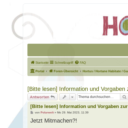
Startseite
Schnellzugriff
FAQ
Portal
Foren-Übersicht
Hortus / Hortane Habitate / G
[Bitte lesen] Information und Vorgaben
Antworten
[Bitte lesen] Information und Vorgaben zu
B
von
Polarwelt
»
Mo 29. Mai 2023, 11:39
e
Jetzt Mitmachen?!
i
t
r