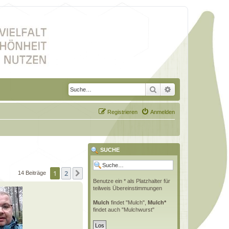
Suche
Erweiterte Suche
Registrieren
Anmelden
SUCHE
1
2
Nächste
14 Beiträge
Benutze ein * als Platzhalter für
teilweis Übereinstimmungen
Mulch
findet "Mulch",
Mulch*
findet auch "Mulchwurst"