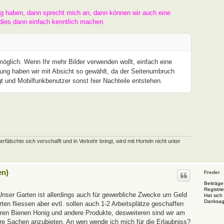
ng haben, dann sprecht mich an, dann können wir auch eine
dies dann einfach kenntlich machen.
 möglich. Wenn Ihr mehr Bilder verwenden wollt, einfach eine
ung haben wir mit Absicht so gewählt, da der Seitenumbruch
t und Mobilfunkbenutzer sonst hier Nachteile entstehen.
schte sich verschafft und in Verkehr bringt, wird mit Horteln nicht unter
en)
Freder
Beiträge
Registrie
Unser Garten ist allerdings auch für gewerbliche Zwecke um Geld
Hat sich
Danksag
en fliessen aber evtl. sollen auch 1-2 Arbeitsplätze geschaffen
eren Bienen Honig und andere Produkte, desweiteren sind wir am
ere Sachen anzubieten. An wen wende ich mich für die Erlaubniss?