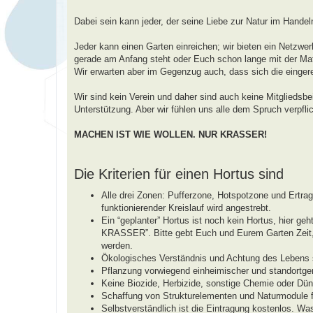
a
g
Dabei sein kann jeder, der seine Liebe zur Natur im Handel
Jeder kann einen Garten einreichen; wir bieten ein Netzwerk
gerade am Anfang steht oder Euch schon lange mit der Mate
Wir erwarten aber im Gegenzug auch, dass sich die einger
Wir sind kein Verein und daher sind auch keine Mitgliedsbe
Unterstützung. Aber wir fühlen uns alle dem Spruch verpflic
MACHEN IST WIE WOLLEN. NUR KRASSER!
Die Kriterien für einen Hortus sind
Alle drei Zonen: Pufferzone, Hotspotzone und Ertr
funktionierender Kreislauf wird angestrebt.
Ein “geplanter” Hortus ist noch kein Hortus, hie
KRASSER”. Bitte gebt Euch und Eurem Garten Zeit, b
werden.
Ökologisches Verständnis und Achtung des Lebens s
Pflanzung vorwiegend einheimischer und standortger
Keine Biozide, Herbizide, sonstige Chemie oder Dün
Schaffung von Strukturelementen und Naturmodule fü
Selbstverständlich ist die Eintragung kostenlos. Wa