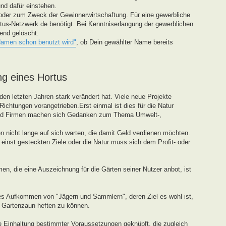
und dafür einstehen.
oder zum Zweck der Gewinnerwirtschaftung. Für eine gewerbliche
tus-Netzwerk.de benötigt. Bei Kenntniserlangung der gewerblichen
end gelöscht.
Namen schon benutzt wird"
, ob Dein gewählter Name bereits
ng eines Hortus
den letzten Jahren stark verändert hat. Viele neue Projekte
ichtungen vorangetrieben.Erst einmal ist dies für die Natur
und Firmen machen sich Gedanken zum Thema Umwelt-,
 nicht lange auf sich warten, die damit Geld verdienen möchten.
einst gesteckten Ziele oder die Natur muss sich dem Profit- oder
en, die eine Auszeichnung für die Gärten seiner Nutzer anbot, ist
tes Aufkommen von "Jägern und Sammlern", deren Ziel es wohl ist,
n Gartenzaun heften zu können.
ie Einhaltung bestimmter Voraussetzungen geknüpft, die zugleich