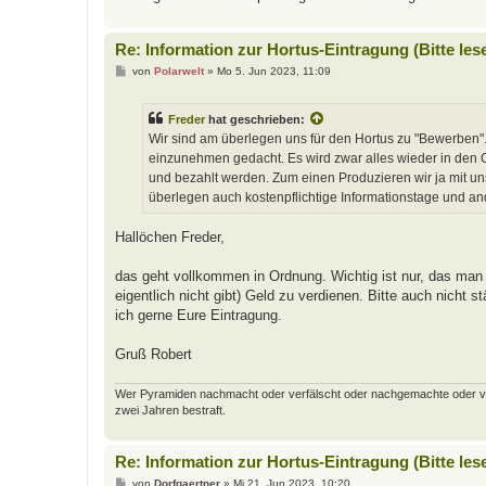
Re: Information zur Hortus-Eintragung (Bitte les
B
von
Polarwelt
»
Mo 5. Jun 2023, 11:09
e
i
t
Freder
hat geschrieben:
r
a
Wir sind am überlegen uns für den Hortus zu "Bewerben".
g
einzunehmen gedacht. Es wird zwar alles wieder in den Ga
und bezahlt werden. Zum einen Produzieren wir ja mit u
überlegen auch kostenpflichtige Informationstage und a
Hallöchen Freder,
das geht vollkommen in Ordnung. Wichtig ist nur, das man 
eigentlich nicht gibt) Geld zu verdienen. Bitte auch nicht
ich gerne Eure Eintragung.
Gruß Robert
Wer Pyramiden nachmacht oder verfälscht oder nachgemachte oder verfäl
zwei Jahren bestraft.
Re: Information zur Hortus-Eintragung (Bitte les
B
von
Dorfgaertner
»
Mi 21. Jun 2023, 10:20