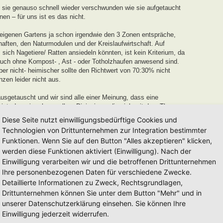
 sie genauso schnell wieder verschwunden wie sie aufgetaucht
n – für uns ist es das nicht.
 eigenen Gartens ja schon irgendwie den 3 Zonen entspräche,
aften, den Naturmodulen und der Kreislaufwirtschaft. Auf
ich Nagetiere/ Ratten ansiedeln könnten, ist kein Kriterium, da
uch ohne Kompost- , Ast - oder Totholzhaufen anwesend sind.
r nicht- heimischer sollte den Richtwert von 70:30% nicht
nzen leider nicht aus.
sgetauscht und wir sind alle einer Meinung, dass eine
ist, den wir gehen wollen. Diejenigen, die sich mit dem Thema
 recht Stolz auf ihr Werk sein können, und an die verleihen wir
Diese Seite nutzt einwilligungsbedürftige Cookies und
Technologien von Drittunternehmen zur Integration bestimmter
Funktionen. Wenn Sie auf den Button "Alles akzeptieren" klicken,
 und Entwicklungszeit von einem Jahr
für neu eingereichte
werden diese Funktionen aktiviert (Einwilligung). Nach der
r in dieser Zeit keinerlei Weiterentwicklung oder
uszeichnung von uns ausgesprochen werden.
Einwilligung verarbeiten wir und die betroffenen Drittunternehmen
Ihre personenbezogenen Daten für verschiedene Zwecke.
dell auseinanderzusetzen und euren Garten auf den Weg zu einem
Detaillierte Informationen zu Zweck, Rechtsgrundlagen,
erden euch mit Tipps und Tricks unterstützen.
Drittunternehmen können Sie unter dem Button "Mehr" und in
mag es länger, beim anderen kürzer sein. Es mag auch Gärten
unserer Datenschutzerklärung einsehen. Sie können Ihre
 nach Jahren einfach eintragen lassen möchten, diese werden wir
Einwilligung jederzeit widerrufen.