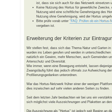
ist, dass sie sich auch für das Netzwerk einsetzen 
Keine Nutzung des Hortus für gewerbliche Zwecke, 
Nutzung wird eine schriftliche Genehmigung des Hor
Nutzung ohne Genehmigung, wird der Hortus umgeh
Bitte prüfe vorab unter
"FAQ: Prüfen ob ein Hortus-
vergeben ist.
Erweiterung der Kriterien zur Eintragu
Wir stellen fest, dass sich das Thema Natur und Garten in 
wurden ins Leben gerufen und werden in unterschiedlichen R
natürlich ein Gewinn, mehr Menschen, auch Gemeinden 
Artenschutz und Diversität.
Wie immer, wenn eine Bewegung entsteht, lassen diejenigen
Zwangsläufig führt das jedoch oftmals zur Aufweichung der 
Profilierungsgedanken unterordnen.
War das Hortus-Netzwerk früher einer der wenigen Plattform
dies inzwischen auf sehr vielen anderen Seiten zu finden.
Seit dem letzten Jahr beobachten wir bei uns ein verstärk
sich möglichst viele Auszeichnungen und Plaketten an de
Die Auszeichnung als "Hortus" ist jedoch seit Beginn an d