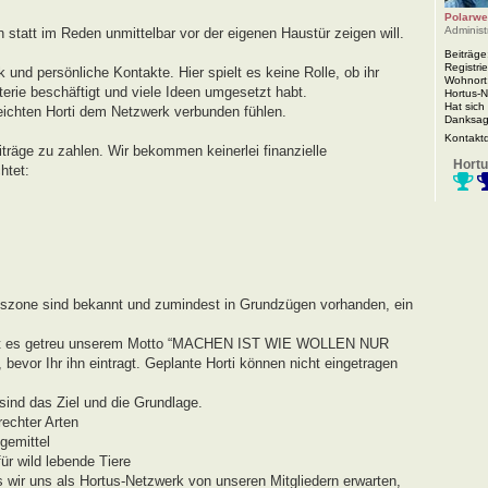
Polarwe
Administ
n statt im Reden unmittelbar vor der eigenen Haustür zeigen will.
Beiträge
Registrie
 und persönliche Kontakte. Hier spielt es keine Rolle, ob ihr
Wohnort
rie beschäftigt und viele Ideen umgesetzt habt.
Hortus-
Hat sich
eichten Horti dem Netzwerk verbunden fühlen.
Danksag
Kontakt
iträge zu zahlen. Wir bekommen keinerlei finanzielle
Hortu
htet:
agszone sind bekannt und zumindest in Grundzügen vorhanden, ein
r geht es getreu unserem Motto “MACHEN IST WIE WOLLEN NUR
evor Ihr ihn eintragt. Geplante Horti können nicht eingetragen
ind das Ziel und die Grundlage.
echter Arten
gemittel
r wild lebende Tiere
s wir uns als Hortus-Netzwerk von unseren Mitgliedern erwarten,