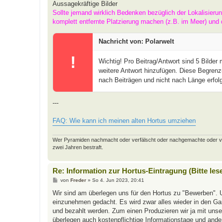
Aussagekräftige Bilder
Sollte jemand wirklich Bedenken bezüglich der Lokalisieru
komplett entfernte Platzierung machen (z.B. im Meer) und 
Nachricht von: Polarwelt
!
Wichtig! Pro Beitrag/Antwort sind 5 Bilder
weitere Antwort hinzufügen. Diese Begrenz
nach Beiträgen und nicht nach Länge erfolg
---
FAQ: Wie kann ich meinen alten Hortus umziehen
Wer Pyramiden nachmacht oder verfälscht oder nachgemachte oder verfäl
zwei Jahren bestraft.
Re: Information zur Hortus-Eintragung (Bitte les
B
von
Freder
»
So 4. Jun 2023, 20:41
e
i
Wir sind am überlegen uns für den Hortus zu "Bewerben". 
t
einzunehmen gedacht. Es wird zwar alles wieder in den Gart
r
a
und bezahlt werden. Zum einen Produzieren wir ja mit uns
g
überlegen auch kostenpflichtige Informationstage und and