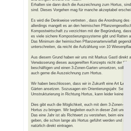
Erhalten sie dann doch die Auszeichnung zum Hortus, sind
sind. Dieses Vorgehen mag für manche akzeptabel erscheine
Es wird die Denkweise vertreten , dass die Anordnung des
allerdings mangelt es an den heimischen Pflanzengesellsch
Kompostwirtschaft zu verzichten mit der Begründung, dass s
es viele sichere Kompostierungssysteme gibt und Ratten a
Das Minimum der heimischen Pflanzenartenvielfalt gegenübe
unterschreiten, da reicht die Aufzählung von 10 Wiesenpfla
Aus diesem Grund haben wir uns mit Markus Gastl direkt au
Verwässerung dieses ausgereiften Konzepts nicht der Weg 
beschäftigen und einen 3-Zonen-Garten umsetzen, sollen mit
auch gerne die Auszeichnung zum Hortus.
Wir haben beschlossen, dass wir in Zukunft eine Art
Lehr-
Gärten ansetzen. Sozusagen ein Orientierungsjahr. Sehen wi
Umstrukturierung in Richtung Hortus, kann leider keine A
Dies gibt euch die Möglichkeit, euch mit dem 3-Zonen-Mo
Hortus zu bringen. Wir begleiten euch in dieser Zeit und w
Das eine Jahr ist als Richtwert zu verstehen, beim einen 
geben, die schon lange als Hortus geführt werden und sich
natürlich direkt eintragen.