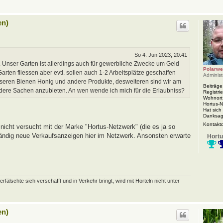
en)
So 4. Jun 2023, 20:41
 Unser Garten ist allerdings auch für gewerbliche Zwecke um Geld
Polarwe
rten fliessen aber evtl. sollen auch 1-2 Arbeitsplätze geschaffen
Administ
nseren Bienen Honig und andere Produkte, desweiteren sind wir am
Beiträge
ndere Sachen anzubieten. An wen wende ich mich für die Erlaubniss?
Registrie
Wohnort
Hortus-
Hat sich
Danksag
Kontakt
nicht versucht mit der Marke "Hortus-Netzwerk" (die es ja so
 ständig neue Verkaufsanzeigen hier im Netzwerk. Ansonsten erwarte
Hortu
schte sich verschafft und in Verkehr bringt, wird mit Horteln nicht unter
en)