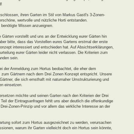
d!
schlossen, ihren Garten im Stil von Markus Gastl's 3-Zonen-
rschöne, wertvolle und nützliche Horti entstanden.
s benötigte Wissen anzueignen.
 Gärten vorstellt und uns an der Entwicklung eurer Gärten hin
ber bitte, dass das Vorstellen eures Gartens erstmal der erste
onzept interessiert und entschieden hat. Auf Absichtserklärungen,
teilung eurer Gärten leider nicht verlassen. Die Kriterien zum
nden sein.
ei der Anmeldung zum Hortus beobachtet, die eher dem
s zum Gärtnern nach dem Drei Zonen Konzept entspricht. Unsere
 Gärtner, die sich ernsthaft mit naturnaher Umstrukturierung und
en einsetzen.
ersetzen möchte und seinen Garten nach den Kriterien der Drei
eil der Eintragsanfragen fehlt uns aber deutlich die offenkundige
ei-Zonen-Prinzip und vor allem das wirkliche Interesse an der
artung sofort zum Hortus ausgezeichnet zu werden, verursachen
sionen, warum ihr Garten vielleicht doch ein Hortus sein könnte,