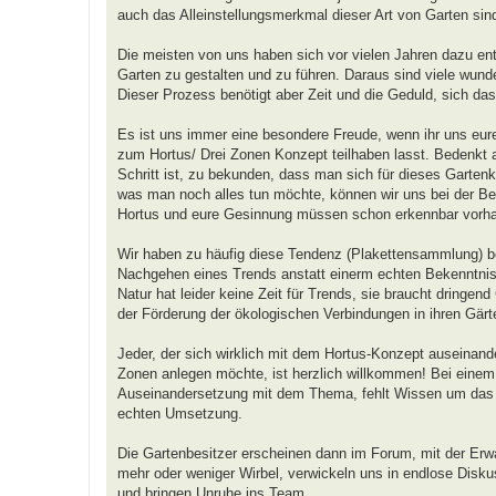
auch das Alleinstellungsmerkmal dieser Art von Garten sin
Die meisten von uns haben sich vor vielen Jahren dazu ent
Garten zu gestalten und zu führen. Daraus sind viele wunde
Dieser Prozess benötigt aber Zeit und die Geduld, sich da
Es ist uns immer eine besondere Freude, wenn ihr uns eure
zum Hortus/ Drei Zonen Konzept teilhaben lasst. Bedenkt a
Schritt ist, zu bekunden, dass man sich für dieses Gartenk
was man noch alles tun möchte, können wir uns bei der Beur
Hortus und eure Gesinnung müssen schon erkennbar vorha
Wir haben zu häufig diese Tendenz (Plakettensammlung) b
Nachgehen eines Trends anstatt einerm echten Bekenntni
Natur hat leider keine Zeit für Trends, sie braucht dringend
der Förderung der ökologischen Verbindungen in ihren Gärt
Jeder, der sich wirklich mit dem Hortus-Konzept auseinand
Zonen anlegen möchte, ist herzlich willkommen! Bei einem T
Auseinandersetzung mit dem Thema, fehlt Wissen um das Dr
echten Umsetzung.
Die Gartenbesitzer erscheinen dann im Forum, mit der Erw
mehr oder weniger Wirbel, verwickeln uns in endlose Diskus
und bringen Unruhe ins Team.