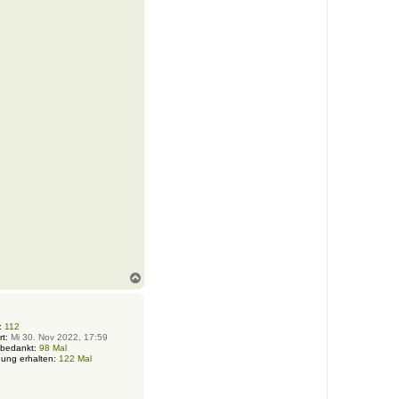
N
a
c
h
o
:
112
rt:
Mi 30. Nov 2022, 17:59
b
 bedankt:
98 Mal
e
ung erhalten:
122 Mal
n