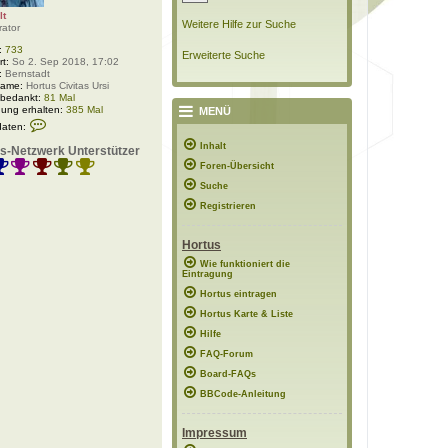
lt
Weitere Hilfe zur Suche
rator
:
733
Erweiterte Suche
rt:
So 2. Sep 2018, 17:02
:
Bernstadt
Name:
Hortus Civitas Ursi
 bedankt:
81 Mal
ung erhalten:
385 Mal
MENÜ
K
daten:
o
n
Inhalt
s-Netzwerk Unterstützer
t
Foren-Übersicht
a
k
Suche
t
d
Registrieren
a
t
e
Hortus
n
v
Wie funktioniert die
Eintragung
o
n
Hortus eintragen
P
o
Hortus Karte & Liste
l
Hilfe
a
r
FAQ-Forum
w
e
Board-FAQs
l
BBCode-Anleitung
t
Impressum