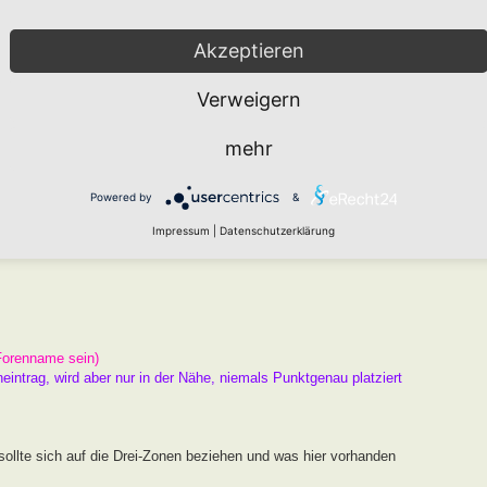
arten den " Namen HORTUS nach Markus Gastl" tragen kann, der
er Beugen der Kriterien ist nicht zielführend. Das Drei Zonen
Akzeptieren
Raum und ausreichend Chancen zur Entwicklung.
Verweigern
 ist und kein Garten, an dem ein Schild hängt.
mehr
er
Wie funktioniert die Eintragung Eurer Gartenprojekte
Powered by
&
gekräftigen Fotos unterlegen.
Impressum
|
Datenschutzerklärung
Forenname sein)
neintrag, wird aber nur in der Nähe, niemals Punktgenau platziert
ollte sich auf die Drei-Zonen beziehen und was hier vorhanden