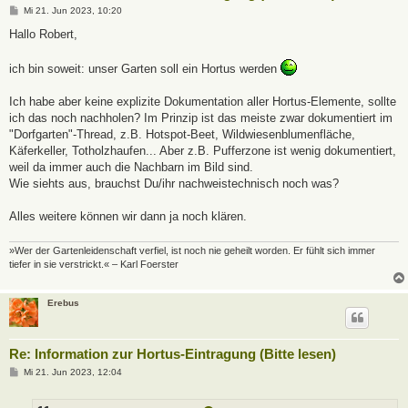
B
Mi 21. Jun 2023, 10:20
e
i
Hallo Robert,
t
r
a
ich bin soweit: unser Garten soll ein Hortus werden
g
Ich habe aber keine explizite Dokumentation aller Hortus-Elemente, sollte
ich das noch nachholen? Im Prinzip ist das meiste zwar dokumentiert im
"Dorfgarten"-Thread, z.B. Hotspot-Beet, Wildwiesenblumenfläche,
Käferkeller, Totholzhaufen... Aber z.B. Pufferzone ist wenig dokumentiert,
weil da immer auch die Nachbarn im Bild sind.
Wie siehts aus, brauchst Du/ihr nachweistechnisch noch was?
Alles weitere können wir dann ja noch klären.
»Wer der Gartenleidenschaft verfiel, ist noch nie geheilt worden. Er fühlt sich immer
tiefer in sie verstrickt.« – Karl Foerster
Erebus
Re: Information zur Hortus-Eintragung (Bitte lesen)
B
Mi 21. Jun 2023, 12:04
e
i
t