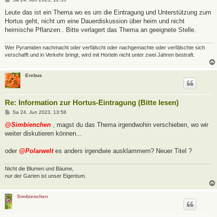
e
i
Leute das ist ein Thema wo es um die Eintragung und Unterstützung zum
t
Hortus geht, nicht um eine Dauerdiskussion über heim und nicht
r
a
heimische Pflanzen.. Bitte verlagert das Thema an geeignete Stelle.
g
Wer Pyramiden nachmacht oder verfälscht oder nachgemachte oder verfälschte sich
verschafft und in Verkehr bringt, wird mit Horteln nicht unter zwei Jahren bestraft.
Erebus
Re: Information zur Hortus-Eintragung (Bitte lesen)
B
Sa 24. Jun 2023, 13:58
e
i
@Simbienchen
, magst du das Thema irgendwohin verschieben, wo wir
t
weiter diskutieren können...
r
a
g
oder
@Polarwelt
es anders irgendwie ausklammern? Neuer Titel ?
Nicht die Blumen und Bäume,
nur der Garten ist unser Eigentum.
Simbienchen