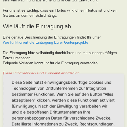
sehr viel Raum und ausreichend Chancen zur Entwicklung.
Für uns ist es wichtig, dass ein Hortus wirklich ein Hortus ist und kein
Garten, an dem ein Schild hängt.
Wie läuft die Eintragung ab
Eine genaue Beschreibung der Eintragungen findet Ihr unter
Wie funktioniert die Eintragung Eurer Gartenprojekte
Die Eintragung bitte vollständig durchführen und mit aussagekräftigen
Fotos unterlegen.
Folgende Vorlagen könnt Ihr für die Eintragung verwenden.
Diese Informationen sind zwingend erforderlich:
Diese Seite nutzt einwilligungsbedürftige Cookies und
Hortus-Name:
Technologien von Drittunternehmen zur Integration
Bedeutung des Hortus-Namens:
Dein Name:
(Muss kein Realnamen sein, kann auch Euer Forenname
bestimmter Funktionen. Wenn Sie auf den Button "Alles
sein)
akzeptieren" klicken, werden diese Funktionen aktiviert
Postleitzahl (oder franz. Region):
Brauche ich für die Karteneintrag, wird
(Einwilligung). Nach der Einwilligung verarbeiten wir
aber nur in der Nähe, niemals Punktgenau platziert
und die betroffenen Drittunternehmen Ihre
Hortus-Ort:
wie PLZ
personenbezogenen Daten für verschiedene Zwecke.
Hortus-Land:
Detaillierte Informationen zu Zweck, Rechtsgrundlagen,
Größe in m2: