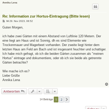
Annika Lena
Re: Information zur Hortus-Eintragung (Bitte lesen)
B
Mi 29. Nov 2023, 08:52
e
i
Guten Morgen,
t
r
a
ich habe zwei Gärten mit einem Abstand von Luftlinie 120 Metern. Der
g
eine liegt am Haus und ist Sonnig, dh es sind Elemente wie
Trockenmauer und Magerbeet vorhanden. Der zweite liegt hinter dem
letzten Haus am Feld am Bach und ist insgesamt feuchter und schattiger.
Ich habe mich gefragt, ob ich die beiden Gärten zusammen als "meinen
Hortus" eintrage und dokumentiere, oder ob ich sie beide als getrennte
Gärten betrachte?
Wie mache ich es?
Liebe Grüße
Annika Lena
Antworten
1
2
Nächste
14 Beiträge
Gehe zu