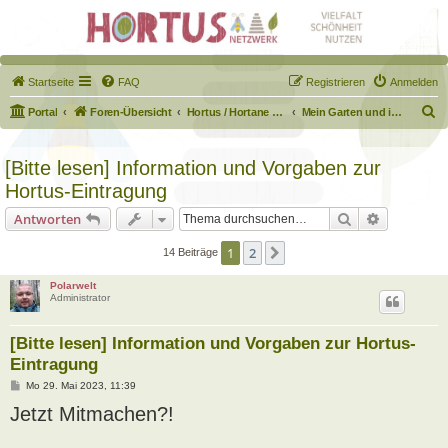
Startseite
FAQ
Registrieren
Anmelden
S
Portal
Foren-Übersicht
Hortus / Hortane Habitate / Garten auf dem Weg
Mein Garten und ich!
u
c
[Bitte lesen] Information und Vorgaben zur
h
Hortus-Eintragung
e
Suche
Erweiterte
Antworten
1
2
Nächste
14 Beiträge
Polarwelt
Administrator
[Bitte lesen] Information und Vorgaben zur Hortus-
Eintragung
B
Mo 29. Mai 2023, 11:39
e
Jetzt Mitmachen?!
i
t
r
a