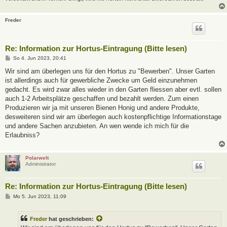
Freder
Re: Information zur Hortus-Eintragung (Bitte lesen)
B
So 4. Jun 2023, 20:41
e
i
Wir sind am überlegen uns für den Hortus zu "Bewerben". Unser Garten
t
ist allerdings auch für gewerbliche Zwecke um Geld einzunehmen
r
a
gedacht. Es wird zwar alles wieder in den Garten fliessen aber evtl. sollen
g
auch 1-2 Arbeitsplätze geschaffen und bezahlt werden. Zum einen
Produzieren wir ja mit unseren Bienen Honig und andere Produkte,
desweiteren sind wir am überlegen auch kostenpflichtige Informationstage
und andere Sachen anzubieten. An wen wende ich mich für die
Erlaubniss?
Polarwelt
Administrator
Re: Information zur Hortus-Eintragung (Bitte lesen)
B
Mo 5. Jun 2023, 11:09
e
i
t
Freder
hat geschrieben:
r
a