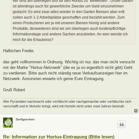
Wir sind am überlegen uns für den Hortus zu "Bewerben". Unser Garten
g
ist allerdings auch für gewerbliche Zwecke um Geld einzunehmen
gedacht. Es wird zwar alles wieder in den Garten fliessen aber evtl.
sollen auch 1-2 Arbeitsplätze geschaffen und bezahlt werden. Zum
einen Produzieren wir ja mit unseren Bienen Honig und andere
Produkte, desweiteren sind wir am überlegen auch kostenpflichtige
Informationstage und andere Sachen anzubieten. An wen wende ich
mich für die Erlaubniss?
Hallöchen Freder,
das geht vollkommen in Ordnung. Wichtig ist nur, das man nicht versucht
mit der Marke "Hortus-Netzwerk" (die es ja so eigentlich nicht gibt) Geld
zu verdienen. Bitte auch nicht ständig neue Verkaufsanzeigen hier im
Netzwerk. Ansonsten erwarte ich gerne Eure Eintragung.
Gruß Robert
Wer Pyramiden nachmacht oder verfälscht oder nachgemachte oder verfälschte sich
verschafft und in Verkehr bringt, wird mit Horteln nicht unter zwei Jahren bestraft.
Dorfgaertner
Re: Information zur Hortus-Eintragung (Bitte lesen)