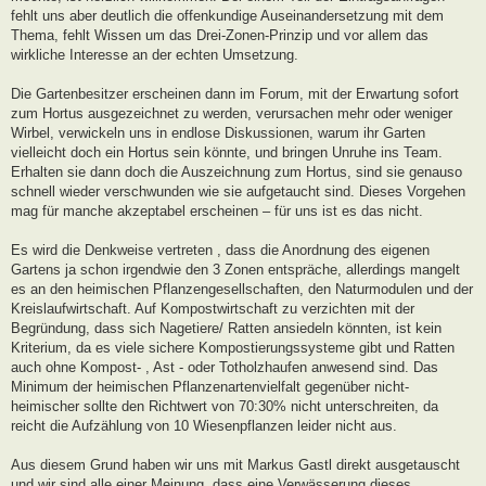
fehlt uns aber deutlich die offenkundige Auseinandersetzung mit dem
Thema, fehlt Wissen um das Drei-Zonen-Prinzip und vor allem das
wirkliche Interesse an der echten Umsetzung.
Die Gartenbesitzer erscheinen dann im Forum, mit der Erwartung sofort
zum Hortus ausgezeichnet zu werden, verursachen mehr oder weniger
Wirbel, verwickeln uns in endlose Diskussionen, warum ihr Garten
vielleicht doch ein Hortus sein könnte, und bringen Unruhe ins Team.
Erhalten sie dann doch die Auszeichnung zum Hortus, sind sie genauso
schnell wieder verschwunden wie sie aufgetaucht sind. Dieses Vorgehen
mag für manche akzeptabel erscheinen – für uns ist es das nicht.
Es wird die Denkweise vertreten , dass die Anordnung des eigenen
Gartens ja schon irgendwie den 3 Zonen entspräche, allerdings mangelt
es an den heimischen Pflanzengesellschaften, den Naturmodulen und der
Kreislaufwirtschaft. Auf Kompostwirtschaft zu verzichten mit der
Begründung, dass sich Nagetiere/ Ratten ansiedeln könnten, ist kein
Kriterium, da es viele sichere Kompostierungssysteme gibt und Ratten
auch ohne Kompost- , Ast - oder Totholzhaufen anwesend sind. Das
Minimum der heimischen Pflanzenartenvielfalt gegenüber nicht-
heimischer sollte den Richtwert von 70:30% nicht unterschreiten, da
reicht die Aufzählung von 10 Wiesenpflanzen leider nicht aus.
Aus diesem Grund haben wir uns mit Markus Gastl direkt ausgetauscht
und wir sind alle einer Meinung, dass eine Verwässerung dieses