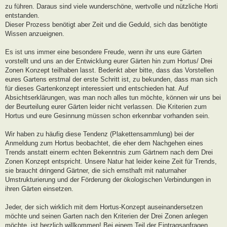
zu führen. Daraus sind viele wunderschöne, wertvolle und nützliche Horti
entstanden.
Dieser Prozess benötigt aber Zeit und die Geduld, sich das benötigte
Wissen anzueignen.
Es ist uns immer eine besondere Freude, wenn ihr uns eure Gärten
vorstellt und uns an der Entwicklung eurer Gärten hin zum Hortus/ Drei
Zonen Konzept teilhaben lasst. Bedenkt aber bitte, dass das Vorstellen
eures Gartens erstmal der erste Schritt ist, zu bekunden, dass man sich
für dieses Gartenkonzept interessiert und entschieden hat. Auf
Absichtserklärungen, was man noch alles tun möchte, können wir uns bei
der Beurteilung eurer Gärten leider nicht verlassen. Die Kriterien zum
Hortus und eure Gesinnung müssen schon erkennbar vorhanden sein.
Wir haben zu häufig diese Tendenz (Plakettensammlung) bei der
Anmeldung zum Hortus beobachtet, die eher dem Nachgehen eines
Trends anstatt einerm echten Bekenntnis zum Gärtnern nach dem Drei
Zonen Konzept entspricht. Unsere Natur hat leider keine Zeit für Trends,
sie braucht dringend Gärtner, die sich ernsthaft mit naturnaher
Umstrukturierung und der Förderung der ökologischen Verbindungen in
ihren Gärten einsetzen.
Jeder, der sich wirklich mit dem Hortus-Konzept auseinandersetzen
möchte und seinen Garten nach den Kriterien der Drei Zonen anlegen
möchte, ist herzlich willkommen! Bei einem Teil der Eintragsanfragen