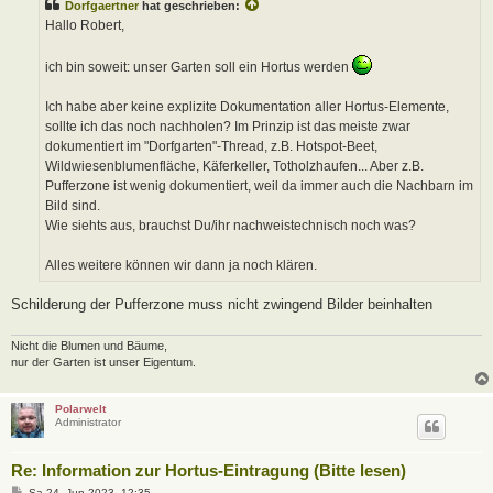
Dorfgaertner
hat geschrieben:
r
a
Hallo Robert,
g
ich bin soweit: unser Garten soll ein Hortus werden
Ich habe aber keine explizite Dokumentation aller Hortus-Elemente,
sollte ich das noch nachholen? Im Prinzip ist das meiste zwar
dokumentiert im "Dorfgarten"-Thread, z.B. Hotspot-Beet,
Wildwiesenblumenfläche, Käferkeller, Totholzhaufen... Aber z.B.
Pufferzone ist wenig dokumentiert, weil da immer auch die Nachbarn im
Bild sind.
Wie siehts aus, brauchst Du/ihr nachweistechnisch noch was?
Alles weitere können wir dann ja noch klären.
Schilderung der Pufferzone muss nicht zwingend Bilder beinhalten
Nicht die Blumen und Bäume,
nur der Garten ist unser Eigentum.
Polarwelt
Administrator
Re: Information zur Hortus-Eintragung (Bitte lesen)
B
Sa 24. Jun 2023, 12:35