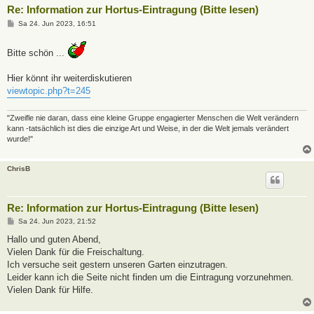
Re: Information zur Hortus-Eintragung (Bitte lesen)
B
Sa 24. Jun 2023, 16:51
e
i
t
Bitte schön ...
r
a
g
Hier könnt ihr weiterdiskutieren
viewtopic.php?t=245
"Zweifle nie daran, dass eine kleine Gruppe engagierter Menschen die Welt verändern
kann -tatsächlich ist dies die einzige Art und Weise, in der die Welt jemals verändert
wurde!"
ChrisB
Re: Information zur Hortus-Eintragung (Bitte lesen)
B
Sa 24. Jun 2023, 21:52
e
i
Hallo und guten Abend,
t
Vielen Dank für die Freischaltung.
r
a
Ich versuche seit gestern unseren Garten einzutragen.
g
Leider kann ich die Seite nicht finden um die Eintragung vorzunehmen.
Vielen Dank für Hilfe.