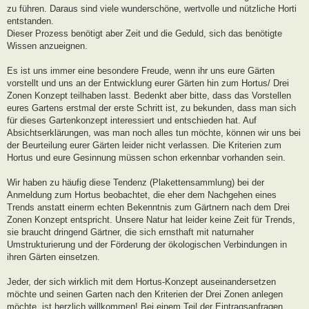
zu führen. Daraus sind viele wunderschöne, wertvolle und nützliche Horti
entstanden.
Dieser Prozess benötigt aber Zeit und die Geduld, sich das benötigte
Wissen anzueignen.
Es ist uns immer eine besondere Freude, wenn ihr uns eure Gärten
vorstellt und uns an der Entwicklung eurer Gärten hin zum Hortus/ Drei
Zonen Konzept teilhaben lasst. Bedenkt aber bitte, dass das Vorstellen
eures Gartens erstmal der erste Schritt ist, zu bekunden, dass man sich
für dieses Gartenkonzept interessiert und entschieden hat. Auf
Absichtserklärungen, was man noch alles tun möchte, können wir uns bei
der Beurteilung eurer Gärten leider nicht verlassen. Die Kriterien zum
Hortus und eure Gesinnung müssen schon erkennbar vorhanden sein.
Wir haben zu häufig diese Tendenz (Plakettensammlung) bei der
Anmeldung zum Hortus beobachtet, die eher dem Nachgehen eines
Trends anstatt einerm echten Bekenntnis zum Gärtnern nach dem Drei
Zonen Konzept entspricht. Unsere Natur hat leider keine Zeit für Trends,
sie braucht dringend Gärtner, die sich ernsthaft mit naturnaher
Umstrukturierung und der Förderung der ökologischen Verbindungen in
ihren Gärten einsetzen.
Jeder, der sich wirklich mit dem Hortus-Konzept auseinandersetzen
möchte und seinen Garten nach den Kriterien der Drei Zonen anlegen
möchte, ist herzlich willkommen! Bei einem Teil der Eintragsanfragen