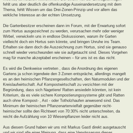
fehlt uns aber deutlich die offenkundige Auseinandersetzung mit dem
Thema, fehlt Wissen um das Drei-Zonen-Prinzip und vor allem das
wirkliche Interesse an der echten Umsetzung.
Die Gartenbesitzer erscheinen dann im Forum, mit der Erwartung sofort
zum Hortus ausgezeichnet zu werden, verursachen mehr oder weniger
Wirbel, verwickeln uns in endlose Diskussionen, warum ihr Garten
vielleicht doch ein Hortus sein könnte, und bringen Unruhe ins Team.
Erhalten sie dann doch die Auszeichnung zum Hortus, sind sie genauso
schnell wieder verschwunden wie sie aufgetaucht sind. Dieses Vorgehen
mag für manche akzeptabel erscheinen – für uns ist es das nicht.
Es wird die Denkweise vertreten , dass die Anordnung des eigenen
Gartens ja schon irgendwie den 3 Zonen entspräche, allerdings mangelt
es an den heimischen Pflanzengesellschaften, den Naturmodulen und der
Kreislaufwirtschaft. Auf Kompostwirtschaft zu verzichten mit der
Begründung, dass sich Nagetiere/ Ratten ansiedeln könnten, ist kein
Kriterium, da es viele sichere Kompostierungssysteme gibt und Ratten
auch ohne Kompost- , Ast - oder Totholzhaufen anwesend sind. Das
Minimum der heimischen Pflanzenartenvielfalt gegenüber nicht-
heimischer sollte den Richtwert von 70:30% nicht unterschreiten, da
reicht die Aufzählung von 10 Wiesenpflanzen leider nicht aus.
Aus diesem Grund haben wir uns mit Markus Gastl direkt ausgetauscht
und wir sind alle einer Meinung, dass eine Verwässerung dieses