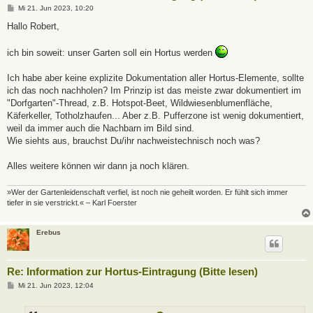
B
Mi 21. Jun 2023, 10:20
e
i
Hallo Robert,
t
r
a
ich bin soweit: unser Garten soll ein Hortus werden
g
Ich habe aber keine explizite Dokumentation aller Hortus-Elemente, sollte
ich das noch nachholen? Im Prinzip ist das meiste zwar dokumentiert im
"Dorfgarten"-Thread, z.B. Hotspot-Beet, Wildwiesenblumenfläche,
Käferkeller, Totholzhaufen... Aber z.B. Pufferzone ist wenig dokumentiert,
weil da immer auch die Nachbarn im Bild sind.
Wie siehts aus, brauchst Du/ihr nachweistechnisch noch was?
Alles weitere können wir dann ja noch klären.
»Wer der Gartenleidenschaft verfiel, ist noch nie geheilt worden. Er fühlt sich immer
tiefer in sie verstrickt.« – Karl Foerster
Erebus
Re: Information zur Hortus-Eintragung (Bitte lesen)
B
Mi 21. Jun 2023, 12:04
e
i
t