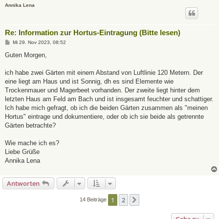
Annika Lena
Re: Information zur Hortus-Eintragung (Bitte lesen)
B
Mi 29. Nov 2023, 08:52
e
i
Guten Morgen,
t
r
a
ich habe zwei Gärten mit einem Abstand von Luftlinie 120 Metern. Der
g
eine liegt am Haus und ist Sonnig, dh es sind Elemente wie
Trockenmauer und Magerbeet vorhanden. Der zweite liegt hinter dem
letzten Haus am Feld am Bach und ist insgesamt feuchter und schattiger.
Ich habe mich gefragt, ob ich die beiden Gärten zusammen als "meinen
Hortus" eintrage und dokumentiere, oder ob ich sie beide als getrennte
Gärten betrachte?
Wie mache ich es?
Liebe Grüße
Annika Lena
Antworten
1
2
Nächste
14 Beiträge
Gehe zu