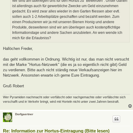
Wir sind am überlegen uns für den Hortus zu "Bewerben". Unser Garten
g
ist allerdings auch für gewerbliche Zwecke um Geld einzunehmen
gedacht. Es wird zwar alles wieder in den Garten fliessen aber evtl.
sollen auch 1-2 Arbeitsplätze geschaffen und bezahlt werden. Zum
einen Produzieren wir ja mit unseren Bienen Honig und andere
Produkte, desweiteren sind wir am überlegen auch kostenpflichtige
Informationstage und andere Sachen anzubieten. An wen wende ich
mich für die Erlaubniss?
Hallöchen Freder,
das geht vollkommen in Ordnung. Wichtig ist nur, das man nicht versucht
mit der Marke "Hortus-Netzwerk" (die es ja so eigentlich nicht gibt) Geld
zu verdienen. Bitte auch nicht ständig neue Verkaufsanzeigen hier im
Netzwerk. Ansonsten erwarte ich gerne Eure Eintragung.
Gruß Robert
Wer Pyramiden nachmacht oder verfälscht oder nachgemachte oder verfälschte sich
verschafft und in Verkehr bringt, wird mit Horteln nicht unter zwei Jahren bestraft.
Dorfgaertner
Re: Information zur Hortus-Eintragung (Bitte lesen)