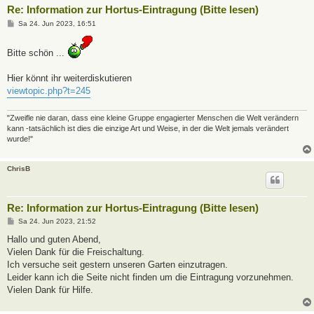
Re: Information zur Hortus-Eintragung (Bitte lesen)
B
Sa 24. Jun 2023, 16:51
e
i
t
Bitte schön ...
r
a
g
Hier könnt ihr weiterdiskutieren
viewtopic.php?t=245
"Zweifle nie daran, dass eine kleine Gruppe engagierter Menschen die Welt verändern
kann -tatsächlich ist dies die einzige Art und Weise, in der die Welt jemals verändert
wurde!"
ChrisB
Re: Information zur Hortus-Eintragung (Bitte lesen)
B
Sa 24. Jun 2023, 21:52
e
i
Hallo und guten Abend,
t
Vielen Dank für die Freischaltung.
r
a
Ich versuche seit gestern unseren Garten einzutragen.
g
Leider kann ich die Seite nicht finden um die Eintragung vorzunehmen.
Vielen Dank für Hilfe.