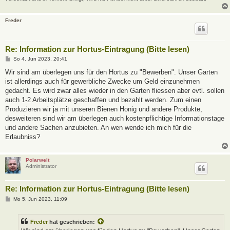
Freder
Re: Information zur Hortus-Eintragung (Bitte lesen)
B
So 4. Jun 2023, 20:41
e
i
Wir sind am überlegen uns für den Hortus zu "Bewerben". Unser Garten
t
ist allerdings auch für gewerbliche Zwecke um Geld einzunehmen
r
a
gedacht. Es wird zwar alles wieder in den Garten fliessen aber evtl. sollen
g
auch 1-2 Arbeitsplätze geschaffen und bezahlt werden. Zum einen
Produzieren wir ja mit unseren Bienen Honig und andere Produkte,
desweiteren sind wir am überlegen auch kostenpflichtige Informationstage
und andere Sachen anzubieten. An wen wende ich mich für die
Erlaubniss?
Polarwelt
Administrator
Re: Information zur Hortus-Eintragung (Bitte lesen)
B
Mo 5. Jun 2023, 11:09
e
i
t
Freder
hat geschrieben:
r
a