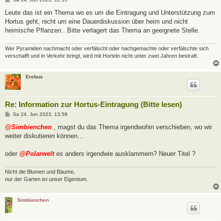
e
i
Leute das ist ein Thema wo es um die Eintragung und Unterstützung zum
t
Hortus geht, nicht um eine Dauerdiskussion über heim und nicht
r
a
heimische Pflanzen.. Bitte verlagert das Thema an geeignete Stelle.
g
Wer Pyramiden nachmacht oder verfälscht oder nachgemachte oder verfälschte sich
verschafft und in Verkehr bringt, wird mit Horteln nicht unter zwei Jahren bestraft.
Erebus
Re: Information zur Hortus-Eintragung (Bitte lesen)
B
Sa 24. Jun 2023, 13:58
e
i
@Simbienchen
, magst du das Thema irgendwohin verschieben, wo wir
t
weiter diskutieren können...
r
a
g
oder
@Polarwelt
es anders irgendwie ausklammern? Neuer Titel ?
Nicht die Blumen und Bäume,
nur der Garten ist unser Eigentum.
Simbienchen