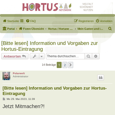
Startseite
FAQ
Registrieren
Anmelden
S
Portal
Foren-Übersicht
Hortus / Hortane Habitate / Garten auf dem Weg
Mein Garten und ich!
u
c
[Bitte lesen] Information und Vorgaben zur
h
Hortus-Eintragung
e
Suche
Erweiterte
Antworten
1
2
Nächste
14 Beiträge
Polarwelt
Administrator
[Bitte lesen] Information und Vorgaben zur Hortus-
Eintragung
B
Mo 29. Mai 2023, 11:39
e
Jetzt Mitmachen?!
i
t
r
a