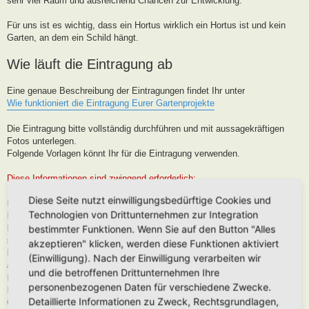
sehr viel Raum und ausreichend Chancen zur Entwicklung.
Für uns ist es wichtig, dass ein Hortus wirklich ein Hortus ist und kein
Garten, an dem ein Schild hängt.
Wie läuft die Eintragung ab
Eine genaue Beschreibung der Eintragungen findet Ihr unter
Wie funktioniert die Eintragung Eurer Gartenprojekte
Die Eintragung bitte vollständig durchführen und mit aussagekräftigen
Fotos unterlegen.
Folgende Vorlagen könnt Ihr für die Eintragung verwenden.
Diese Informationen sind zwingend erforderlich:
Diese Seite nutzt einwilligungsbedürftige Cookies und
Hortus-Name:
Technologien von Drittunternehmen zur Integration
Bedeutung des Hortus-Namens:
Dein Name:
(Muss kein Realnamen sein, kann auch Euer Forenname
bestimmter Funktionen. Wenn Sie auf den Button "Alles
sein)
akzeptieren" klicken, werden diese Funktionen aktiviert
Postleitzahl (oder franz. Region):
Brauche ich für die Karteneintrag, wird
(Einwilligung). Nach der Einwilligung verarbeiten wir
aber nur in der Nähe, niemals Punktgenau platziert
und die betroffenen Drittunternehmen Ihre
Hortus-Ort:
wie PLZ
personenbezogenen Daten für verschiedene Zwecke.
Hortus-Land:
Detaillierte Informationen zu Zweck, Rechtsgrundlagen,
Größe in m2: