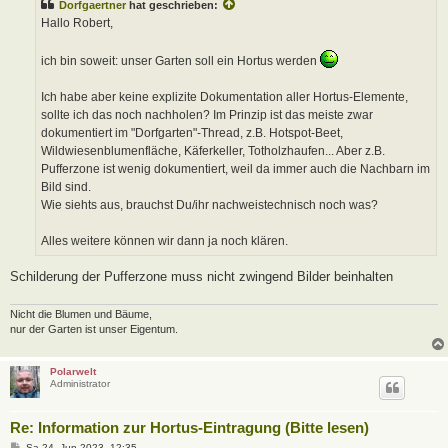
Dorfgaertner
hat geschrieben:
r
a
Hallo Robert,
g
ich bin soweit: unser Garten soll ein Hortus werden
Ich habe aber keine explizite Dokumentation aller Hortus-Elemente,
sollte ich das noch nachholen? Im Prinzip ist das meiste zwar
dokumentiert im "Dorfgarten"-Thread, z.B. Hotspot-Beet,
Wildwiesenblumenfläche, Käferkeller, Totholzhaufen... Aber z.B.
Pufferzone ist wenig dokumentiert, weil da immer auch die Nachbarn im
Bild sind.
Wie siehts aus, brauchst Du/ihr nachweistechnisch noch was?
Alles weitere können wir dann ja noch klären.
Schilderung der Pufferzone muss nicht zwingend Bilder beinhalten
Nicht die Blumen und Bäume,
nur der Garten ist unser Eigentum.
Polarwelt
Administrator
Re: Information zur Hortus-Eintragung (Bitte lesen)
B
Sa 24. Jun 2023, 12:35