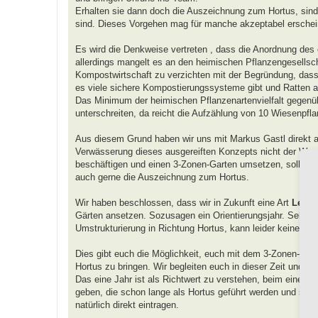
Erhalten sie dann doch die Auszeichnung zum Hortus, sind
sind. Dieses Vorgehen mag für manche akzeptabel erscheine
Es wird die Denkweise vertreten , dass die Anordnung des
allerdings mangelt es an den heimischen Pflanzengesellsch
Kompostwirtschaft zu verzichten mit der Begründung, dass s
es viele sichere Kompostierungssysteme gibt und Ratten a
Das Minimum der heimischen Pflanzenartenvielfalt gegenübe
unterschreiten, da reicht die Aufzählung von 10 Wiesenpfla
Aus diesem Grund haben wir uns mit Markus Gastl direkt au
Verwässerung dieses ausgereiften Konzepts nicht der Weg 
beschäftigen und einen 3-Zonen-Garten umsetzen, sollen mit
auch gerne die Auszeichnung zum Hortus.
Wir haben beschlossen, dass wir in Zukunft eine Art
Lehr-
Gärten ansetzen. Sozusagen ein Orientierungsjahr. Sehen wi
Umstrukturierung in Richtung Hortus, kann leider keine A
Dies gibt euch die Möglichkeit, euch mit dem 3-Zonen-Mo
Hortus zu bringen. Wir begleiten euch in dieser Zeit und w
Das eine Jahr ist als Richtwert zu verstehen, beim einen 
geben, die schon lange als Hortus geführt werden und sich
natürlich direkt eintragen.