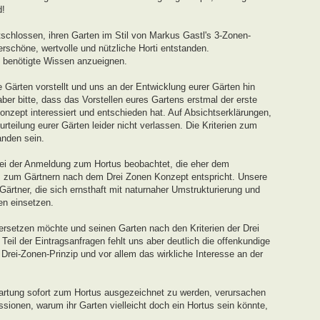
d!
schlossen, ihren Garten im Stil von Markus Gastl's 3-Zonen-
rschöne, wertvolle und nützliche Horti entstanden.
s benötigte Wissen anzueignen.
 Gärten vorstellt und uns an der Entwicklung eurer Gärten hin
ber bitte, dass das Vorstellen eures Gartens erstmal der erste
onzept interessiert und entschieden hat. Auf Absichtserklärungen,
teilung eurer Gärten leider nicht verlassen. Die Kriterien zum
nden sein.
ei der Anmeldung zum Hortus beobachtet, die eher dem
s zum Gärtnern nach dem Drei Zonen Konzept entspricht. Unsere
 Gärtner, die sich ernsthaft mit naturnaher Umstrukturierung und
en einsetzen.
ersetzen möchte und seinen Garten nach den Kriterien der Drei
eil der Eintragsanfragen fehlt uns aber deutlich die offenkundige
ei-Zonen-Prinzip und vor allem das wirkliche Interesse an der
artung sofort zum Hortus ausgezeichnet zu werden, verursachen
sionen, warum ihr Garten vielleicht doch ein Hortus sein könnte,