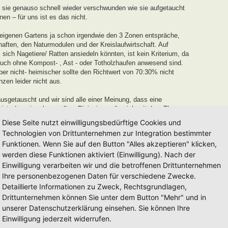
 sie genauso schnell wieder verschwunden wie sie aufgetaucht
n – für uns ist es das nicht.
 eigenen Gartens ja schon irgendwie den 3 Zonen entspräche,
aften, den Naturmodulen und der Kreislaufwirtschaft. Auf
ich Nagetiere/ Ratten ansiedeln könnten, ist kein Kriterium, da
uch ohne Kompost- , Ast - oder Totholzhaufen anwesend sind.
r nicht- heimischer sollte den Richtwert von 70:30% nicht
nzen leider nicht aus.
sgetauscht und wir sind alle einer Meinung, dass eine
ist, den wir gehen wollen. Diejenigen, die sich mit dem Thema
 recht Stolz auf ihr Werk sein können, und an die verleihen wir
Diese Seite nutzt einwilligungsbedürftige Cookies und
Technologien von Drittunternehmen zur Integration bestimmter
Funktionen. Wenn Sie auf den Button "Alles akzeptieren" klicken,
 und Entwicklungszeit von einem Jahr
für neu eingereichte
werden diese Funktionen aktiviert (Einwilligung). Nach der
r in dieser Zeit keinerlei Weiterentwicklung oder
uszeichnung von uns ausgesprochen werden.
Einwilligung verarbeiten wir und die betroffenen Drittunternehmen
Ihre personenbezogenen Daten für verschiedene Zwecke.
dell auseinanderzusetzen und euren Garten auf den Weg zu einem
Detaillierte Informationen zu Zweck, Rechtsgrundlagen,
erden euch mit Tipps und Tricks unterstützen.
Drittunternehmen können Sie unter dem Button "Mehr" und in
mag es länger, beim anderen kürzer sein. Es mag auch Gärten
unserer Datenschutzerklärung einsehen. Sie können Ihre
 nach Jahren einfach eintragen lassen möchten, diese werden wir
Einwilligung jederzeit widerrufen.