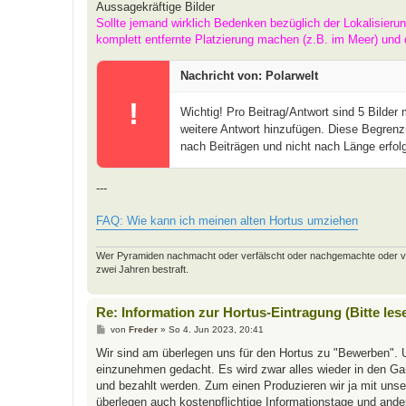
Aussagekräftige Bilder
Sollte jemand wirklich Bedenken bezüglich der Lokalisieru
komplett entfernte Platzierung machen (z.B. im Meer) und 
Nachricht von: Polarwelt
!
Wichtig! Pro Beitrag/Antwort sind 5 Bilder
weitere Antwort hinzufügen. Diese Begrenz
nach Beiträgen und nicht nach Länge erfolg
---
FAQ: Wie kann ich meinen alten Hortus umziehen
Wer Pyramiden nachmacht oder verfälscht oder nachgemachte oder verfäl
zwei Jahren bestraft.
Re: Information zur Hortus-Eintragung (Bitte les
B
von
Freder
»
So 4. Jun 2023, 20:41
e
i
Wir sind am überlegen uns für den Hortus zu "Bewerben". 
t
einzunehmen gedacht. Es wird zwar alles wieder in den Gart
r
a
und bezahlt werden. Zum einen Produzieren wir ja mit uns
g
überlegen auch kostenpflichtige Informationstage und and