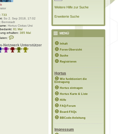
lt
Weitere Hilfe zur Suche
rator
:
733
Erweiterte Suche
rt:
So 2. Sep 2018, 17:02
:
Bernstadt
Name:
Hortus Civitas Ursi
 bedankt:
81 Mal
ung erhalten:
385 Mal
MENÜ
K
daten:
o
n
Inhalt
s-Netzwerk Unterstützer
t
Foren-Übersicht
a
k
Suche
t
d
Registrieren
a
t
e
Hortus
n
v
Wie funktioniert die
Eintragung
o
n
Hortus eintragen
P
o
Hortus Karte & Liste
l
Hilfe
a
r
FAQ-Forum
w
e
Board-FAQs
l
BBCode-Anleitung
t
Impressum