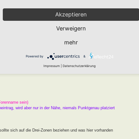
arten den " Namen HORTUS nach Markus Gastl" tragen kann, der
er Beugen der Kriterien ist nicht zielführend. Das Drei Zonen
Akzeptieren
Raum und ausreichend Chancen zur Entwicklung.
Verweigern
 ist und kein Garten, an dem ein Schild hängt.
mehr
er
Wie funktioniert die Eintragung Eurer Gartenprojekte
Powered by
&
gekräftigen Fotos unterlegen.
Impressum
|
Datenschutzerklärung
Forenname sein)
neintrag, wird aber nur in der Nähe, niemals Punktgenau platziert
ollte sich auf die Drei-Zonen beziehen und was hier vorhanden