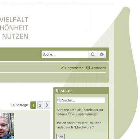
Suche
Erweiterte Suche
Registrieren
Anmelden
SUCHE
1
2
Nächste
14 Beiträge
Benutze ein * als Platzhalter für
teilweis Übereinstimmungen
Mulch
findet "Mulch",
Mulch*
findet auch "Mulchwurst"