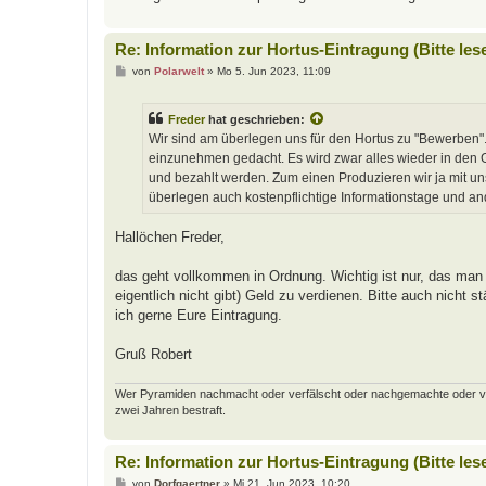
Re: Information zur Hortus-Eintragung (Bitte les
B
von
Polarwelt
»
Mo 5. Jun 2023, 11:09
e
i
t
Freder
hat geschrieben:
r
a
Wir sind am überlegen uns für den Hortus zu "Bewerben".
g
einzunehmen gedacht. Es wird zwar alles wieder in den Ga
und bezahlt werden. Zum einen Produzieren wir ja mit u
überlegen auch kostenpflichtige Informationstage und a
Hallöchen Freder,
das geht vollkommen in Ordnung. Wichtig ist nur, das man 
eigentlich nicht gibt) Geld zu verdienen. Bitte auch nicht
ich gerne Eure Eintragung.
Gruß Robert
Wer Pyramiden nachmacht oder verfälscht oder nachgemachte oder verfäl
zwei Jahren bestraft.
Re: Information zur Hortus-Eintragung (Bitte les
B
von
Dorfgaertner
»
Mi 21. Jun 2023, 10:20