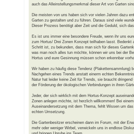
auch das Alleinstellungsmerkmal dieser Art von Garten sin
Die meisten von uns haben sich vor vielen Jahren dazu ent
Garten zu gestalten und zu führen. Daraus sind viele wunde
Dieser Prozess benötigt aber Zeit und die Geduld, sich da
Es ist uns immer eine besondere Freude, wenn ihr uns eure
zum Hortus/ Drei Zonen Konzept teilhaben lasst. Bedenkt a
Schritt ist, zu bekunden, dass man sich für dieses Gartenk
was man noch alles tun möchte, können wir uns bei der Beur
Hortus und eure Gesinnung müssen schon erkennbar vorha
Wir haben zu häufig diese Tendenz (Plakettensammlung) b
Nachgehen eines Trends anstatt einerm echten Bekenntni
Natur hat leider keine Zeit für Trends, sie braucht dringend
der Förderung der ökologischen Verbindungen in ihren Gärt
Jeder, der sich wirklich mit dem Hortus-Konzept auseinand
Zonen anlegen möchte, ist herzlich willkommen! Bei einem T
Auseinandersetzung mit dem Thema, fehlt Wissen um das Dr
echten Umsetzung.
Die Gartenbesitzer erscheinen dann im Forum, mit der Erw
mehr oder weniger Wirbel, verwickeln uns in endlose Diskus
und bringen Unruhe ins Team.