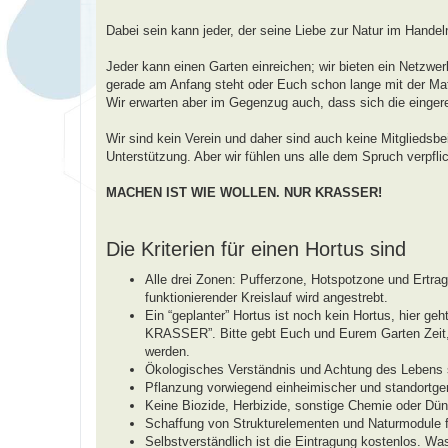
a
g
Dabei sein kann jeder, der seine Liebe zur Natur im Handel
Jeder kann einen Garten einreichen; wir bieten ein Netzwerk
gerade am Anfang steht oder Euch schon lange mit der Mate
Wir erwarten aber im Gegenzug auch, dass sich die einger
Wir sind kein Verein und daher sind auch keine Mitgliedsbe
Unterstützung. Aber wir fühlen uns alle dem Spruch verpflic
MACHEN IST WIE WOLLEN. NUR KRASSER!
Die Kriterien für einen Hortus sind
Alle drei Zonen: Pufferzone, Hotspotzone und Ertr
funktionierender Kreislauf wird angestrebt.
Ein “geplanter” Hortus ist noch kein Hortus, hie
KRASSER”. Bitte gebt Euch und Eurem Garten Zeit, b
werden.
Ökologisches Verständnis und Achtung des Lebens s
Pflanzung vorwiegend einheimischer und standortger
Keine Biozide, Herbizide, sonstige Chemie oder Dün
Schaffung von Strukturelementen und Naturmodule fü
Selbstverständlich ist die Eintragung kostenlos. Wa