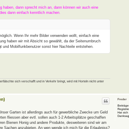
ng haben, dann sprecht mich an, dann können wir auch eine
dies dann einfach kenntlich machen.
 möglich. Wenn Ihr mehr Bilder verwenden wollt, einfach eine
ung haben wir mit Absicht so gewählt, da der Seitenumbruch
t und Mobilfunkbenutzer sonst hier Nachteile entstehen.
schte sich verschafft und in Verkehr bringt, wird mit Horteln nicht unter
en)
Freder
Beiträge
Registrie
Unser Garten ist allerdings auch für gewerbliche Zwecke um Geld
Hat sich
Danksag
en fliessen aber evtl. sollen auch 1-2 Arbeitsplätze geschaffen
eren Bienen Honig und andere Produkte, desweiteren sind wir am
ere Sachen anzubieten. An wen wende ich mich für die Erlaubniss?