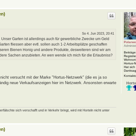
en)
So 4. Jun 2023, 20:41
 Unser Garten ist allerdings auch für gewerbliche Zwecke um Geld
Polarwe
rten fliessen aber evtl. sollen auch 1-2 Arbeitsplätze geschaffen
Administ
nseren Bienen Honig und andere Produkte, desweiteren sind wir am
Beiträge
ndere Sachen anzubieten. An wen wende ich mich für die Erlaubniss?
Registrie
Wohnort
Hortus-
Hat sich
Danksag
Kontakt
nicht versucht mit der Marke "Hortus-Netzwerk" (die es ja so
 ständig neue Verkaufsanzeigen hier im Netzwerk. Ansonsten erwarte
Hortu
schte sich verschafft und in Verkehr bringt, wird mit Horteln nicht unter
en)