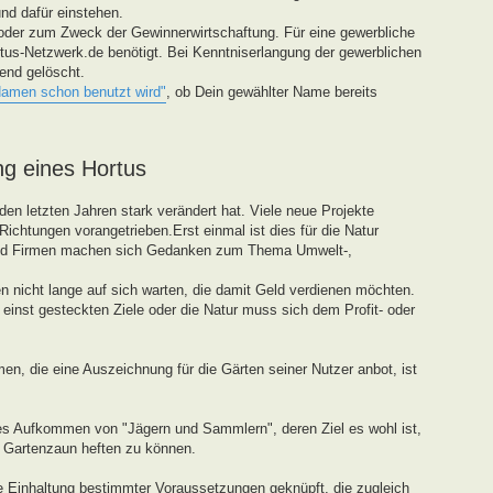
und dafür einstehen.
oder zum Zweck der Gewinnerwirtschaftung. Für eine gewerbliche
tus-Netzwerk.de benötigt. Bei Kenntniserlangung der gewerblichen
end gelöscht.
Namen schon benutzt wird"
, ob Dein gewählter Name bereits
ng eines Hortus
den letzten Jahren stark verändert hat. Viele neue Projekte
ichtungen vorangetrieben.Erst einmal ist dies für die Natur
und Firmen machen sich Gedanken zum Thema Umwelt-,
 nicht lange auf sich warten, die damit Geld verdienen möchten.
einst gesteckten Ziele oder die Natur muss sich dem Profit- oder
en, die eine Auszeichnung für die Gärten seiner Nutzer anbot, ist
tes Aufkommen von "Jägern und Sammlern", deren Ziel es wohl ist,
n Gartenzaun heften zu können.
ie Einhaltung bestimmter Voraussetzungen geknüpft, die zugleich