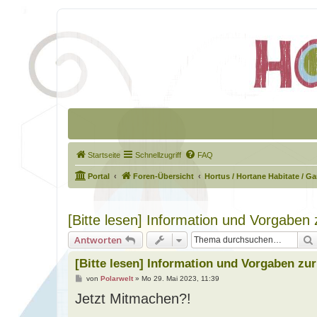
Startseite
Schnellzugriff
FAQ
Portal
Foren-Übersicht
Hortus / Hortane Habitate / G
[Bitte lesen] Information und Vorgaben
Antworten
[Bitte lesen] Information und Vorgaben zu
B
von
Polarwelt
»
Mo 29. Mai 2023, 11:39
e
Jetzt Mitmachen?!
i
t
r