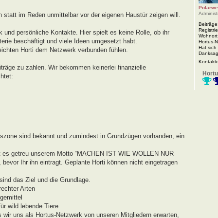
Polarwe
Administ
n statt im Reden unmittelbar vor der eigenen Haustür zeigen will.
Beiträge
Registrie
 und persönliche Kontakte. Hier spielt es keine Rolle, ob ihr
Wohnort
rie beschäftigt und viele Ideen umgesetzt habt.
Hortus-
Hat sich
eichten Horti dem Netzwerk verbunden fühlen.
Danksag
Kontakt
iträge zu zahlen. Wir bekommen keinerlei finanzielle
Hortu
htet:
agszone sind bekannt und zumindest in Grundzügen vorhanden, ein
r geht es getreu unserem Motto “MACHEN IST WIE WOLLEN NUR
evor Ihr ihn eintragt. Geplante Horti können nicht eingetragen
ind das Ziel und die Grundlage.
echter Arten
gemittel
r wild lebende Tiere
s wir uns als Hortus-Netzwerk von unseren Mitgliedern erwarten,