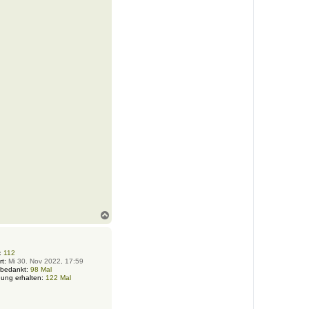
N
a
c
h
o
:
112
rt:
Mi 30. Nov 2022, 17:59
b
 bedankt:
98 Mal
e
ung erhalten:
122 Mal
n