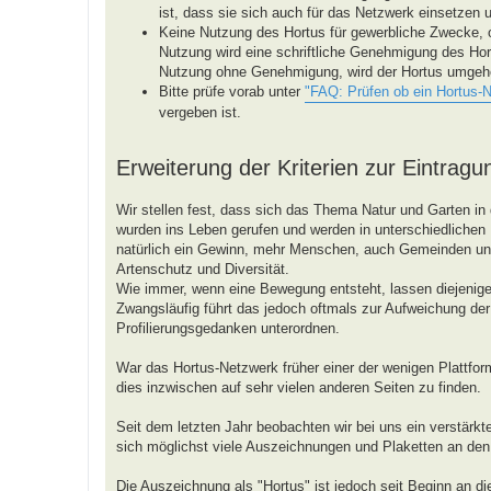
ist, dass sie sich auch für das Netzwerk einsetzen 
Keine Nutzung des Hortus für gewerbliche Zwecke, 
Nutzung wird eine schriftliche Genehmigung des Hor
Nutzung ohne Genehmigung, wird der Hortus umgeh
Bitte prüfe vorab unter
"FAQ: Prüfen ob ein Hortus-
vergeben ist.
Erweiterung der Kriterien zur Eintragu
Wir stellen fest, dass sich das Thema Natur und Garten in 
wurden ins Leben gerufen und werden in unterschiedlichen R
natürlich ein Gewinn, mehr Menschen, auch Gemeinden 
Artenschutz und Diversität.
Wie immer, wenn eine Bewegung entsteht, lassen diejenigen
Zwangsläufig führt das jedoch oftmals zur Aufweichung der 
Profilierungsgedanken unterordnen.
War das Hortus-Netzwerk früher einer der wenigen Plattform
dies inzwischen auf sehr vielen anderen Seiten zu finden.
Seit dem letzten Jahr beobachten wir bei uns ein verstärk
sich möglichst viele Auszeichnungen und Plaketten an de
Die Auszeichnung als "Hortus" ist jedoch seit Beginn an d