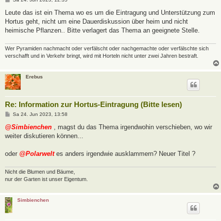
e
i
Leute das ist ein Thema wo es um die Eintragung und Unterstützung zum
t
Hortus geht, nicht um eine Dauerdiskussion über heim und nicht
r
a
heimische Pflanzen.. Bitte verlagert das Thema an geeignete Stelle.
g
Wer Pyramiden nachmacht oder verfälscht oder nachgemachte oder verfälschte sich
verschafft und in Verkehr bringt, wird mit Horteln nicht unter zwei Jahren bestraft.
Erebus
Re: Information zur Hortus-Eintragung (Bitte lesen)
B
Sa 24. Jun 2023, 13:58
e
i
@Simbienchen
, magst du das Thema irgendwohin verschieben, wo wir
t
weiter diskutieren können...
r
a
g
oder
@Polarwelt
es anders irgendwie ausklammern? Neuer Titel ?
Nicht die Blumen und Bäume,
nur der Garten ist unser Eigentum.
Simbienchen