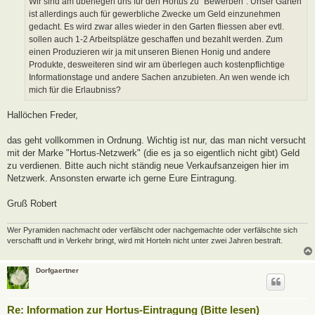
Wir sind am überlegen uns für den Hortus zu "Bewerben". Unser Garten
g
ist allerdings auch für gewerbliche Zwecke um Geld einzunehmen
gedacht. Es wird zwar alles wieder in den Garten fliessen aber evtl.
sollen auch 1-2 Arbeitsplätze geschaffen und bezahlt werden. Zum
einen Produzieren wir ja mit unseren Bienen Honig und andere
Produkte, desweiteren sind wir am überlegen auch kostenpflichtige
Informationstage und andere Sachen anzubieten. An wen wende ich
mich für die Erlaubniss?
Hallöchen Freder,
das geht vollkommen in Ordnung. Wichtig ist nur, das man nicht versucht
mit der Marke "Hortus-Netzwerk" (die es ja so eigentlich nicht gibt) Geld
zu verdienen. Bitte auch nicht ständig neue Verkaufsanzeigen hier im
Netzwerk. Ansonsten erwarte ich gerne Eure Eintragung.
Gruß Robert
Wer Pyramiden nachmacht oder verfälscht oder nachgemachte oder verfälschte sich
verschafft und in Verkehr bringt, wird mit Horteln nicht unter zwei Jahren bestraft.
Dorfgaertner
Re: Information zur Hortus-Eintragung (Bitte lesen)