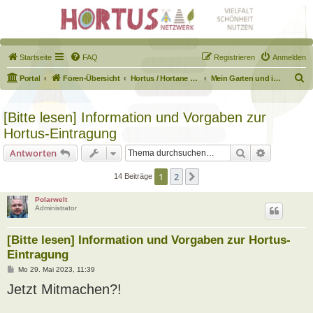
Startseite
FAQ
Registrieren
Anmelden
S
Portal
Foren-Übersicht
Hortus / Hortane Habitate / Garten auf dem Weg
Mein Garten und ich!
u
c
[Bitte lesen] Information und Vorgaben zur
h
Hortus-Eintragung
e
Suche
Erweiterte
Antworten
1
2
Nächste
14 Beiträge
Polarwelt
Administrator
[Bitte lesen] Information und Vorgaben zur Hortus-
Eintragung
B
Mo 29. Mai 2023, 11:39
e
Jetzt Mitmachen?!
i
t
r
a