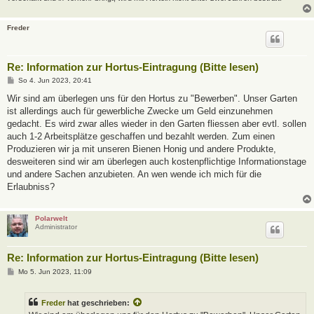
Freder
Re: Information zur Hortus-Eintragung (Bitte lesen)
B
So 4. Jun 2023, 20:41
e
i
Wir sind am überlegen uns für den Hortus zu "Bewerben". Unser Garten
t
ist allerdings auch für gewerbliche Zwecke um Geld einzunehmen
r
a
gedacht. Es wird zwar alles wieder in den Garten fliessen aber evtl. sollen
g
auch 1-2 Arbeitsplätze geschaffen und bezahlt werden. Zum einen
Produzieren wir ja mit unseren Bienen Honig und andere Produkte,
desweiteren sind wir am überlegen auch kostenpflichtige Informationstage
und andere Sachen anzubieten. An wen wende ich mich für die
Erlaubniss?
Polarwelt
Administrator
Re: Information zur Hortus-Eintragung (Bitte lesen)
B
Mo 5. Jun 2023, 11:09
e
i
t
Freder
hat geschrieben:
r
a