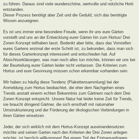
zu führen. Daraus sind viele wunderschöne, wertvolle und nützliche Horti
entstanden.
Dieser Prozess benötigt aber Zeit und die Geduld, sich das benötigte
Wissen anzueignen.
Es ist uns immer eine besondere Freude, wenn ihr uns eure Gärten
vorstellt und uns an der Entwicklung eurer Gärten hin zum Hortus/ Drei
Zonen Konzept teilhaben lasst. Bedenkt aber bitte, dass das Vorstellen
eures Gartens erstmal der erste Schritt ist, zu bekunden, dass man sich
für dieses Gartenkonzept interessiert und entschieden hat. Auf
Absichtserklärungen, was man noch alles tun möchte, können wir uns bei
der Beurteilung eurer Gärten leider nicht verlassen. Die Kriterien zum
Hortus und eure Gesinnung müssen schon erkennbar vorhanden sein.
Wir haben zu häufig diese Tendenz (Plakettensammlung) bei der
Anmeldung zum Hortus beobachtet, die eher dem Nachgehen eines
Trends anstatt einerm echten Bekenntnis zum Gärtnern nach dem Drei
Zonen Konzept entspricht. Unsere Natur hat leider keine Zeit für Trends,
sie braucht dringend Gärtner, die sich ernsthaft mit naturnaher
Umstrukturierung und der Förderung der ökologischen Verbindungen in
ihren Gärten einsetzen.
Jeder, der sich wirklich mit dem Hortus-Konzept auseinandersetzen
möchte und seinen Garten nach den Kriterien der Drei Zonen anlegen
möchte, ist herzlich willkommen! Bei einem Teil der Eintragsanfragen