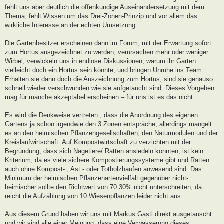
fehlt uns aber deutlich die offenkundige Auseinandersetzung mit dem
Thema, fehlt Wissen um das Drei-Zonen-Prinzip und vor allem das
wirkliche Interesse an der echten Umsetzung.
Die Gartenbesitzer erscheinen dann im Forum, mit der Erwartung sofort
zum Hortus ausgezeichnet zu werden, verursachen mehr oder weniger
Wirbel, verwickeln uns in endlose Diskussionen, warum ihr Garten
vielleicht doch ein Hortus sein könnte, und bringen Unruhe ins Team.
Erhalten sie dann doch die Auszeichnung zum Hortus, sind sie genauso
schnell wieder verschwunden wie sie aufgetaucht sind. Dieses Vorgehen
mag für manche akzeptabel erscheinen – für uns ist es das nicht.
Es wird die Denkweise vertreten , dass die Anordnung des eigenen
Gartens ja schon irgendwie den 3 Zonen entspräche, allerdings mangelt
es an den heimischen Pflanzengesellschaften, den Naturmodulen und der
Kreislaufwirtschaft. Auf Kompostwirtschaft zu verzichten mit der
Begründung, dass sich Nagetiere/ Ratten ansiedeln könnten, ist kein
Kriterium, da es viele sichere Kompostierungssysteme gibt und Ratten
auch ohne Kompost- , Ast - oder Totholzhaufen anwesend sind. Das
Minimum der heimischen Pflanzenartenvielfalt gegenüber nicht-
heimischer sollte den Richtwert von 70:30% nicht unterschreiten, da
reicht die Aufzählung von 10 Wiesenpflanzen leider nicht aus.
Aus diesem Grund haben wir uns mit Markus Gastl direkt ausgetauscht
und wir sind alle einer Meinung, dass eine Verwässerung dieses