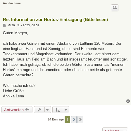
Annika Lena
Re: Information zur Hortus-Eintragung (Bitte lesen)
B
Mi 29. Nov 2023, 08:52
e
i
Guten Morgen,
t
r
a
ich habe zwei Gärten mit einem Abstand von Luftlinie 120 Metern. Der
g
eine liegt am Haus und ist Sonnig, dh es sind Elemente wie
Trockenmauer und Magerbeet vorhanden. Der zweite liegt hinter dem
letzten Haus am Feld am Bach und ist insgesamt feuchter und schattiger.
Ich habe mich gefragt, ob ich die beiden Gärten zusammen als "meinen
Hortus" eintrage und dokumentiere, oder ob ich sie beide als getrennte
Gärten betrachte?
Wie mache ich es?
Liebe Grüße
Annika Lena
Antworten
1
2
Nächste
14 Beiträge
Gehe zu