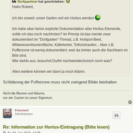
Dorfgaertner
hat geschrieben:
r
a
Hallo Robert,
g
ich bin soweit: unser Garten soll ein Hortus werden
Ich habe aber keine explizite Dokumentation aller Hortus-Elemente,
sollte ich das noch nachholen? Im Prinzip ist das meiste zwar
dokumentiert im "Dorfgarten"-Thread, z.B. Hotspot-Beet,
Wildwiesenblumenfläche, Käferkeller, Totholzhaufen... Aber z.B.
Pufferzone ist wenig dokumentiert, weil da immer auch die Nachbarn im
Bild sind.
Wie siehts aus, brauchst Du/ihr nachweistechnisch noch was?
Alles weitere können wir dann ja noch klären.
Schilderung der Pufferzone muss nicht zwingend Bilder beinhalten
Nicht die Blumen und Bäume,
nur der Garten ist unser Eigentum.
Polarwelt
Administrator
Re: Information zur Hortus-Eintragung (Bitte lesen)
B
Sa 24. Jun 2023, 12:35