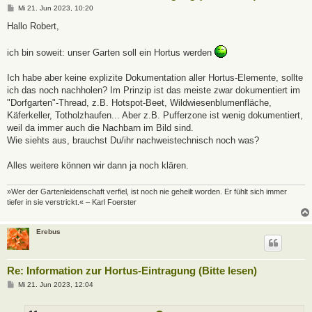
B
Mi 21. Jun 2023, 10:20
e
i
Hallo Robert,
t
r
a
ich bin soweit: unser Garten soll ein Hortus werden
g
Ich habe aber keine explizite Dokumentation aller Hortus-Elemente, sollte
ich das noch nachholen? Im Prinzip ist das meiste zwar dokumentiert im
"Dorfgarten"-Thread, z.B. Hotspot-Beet, Wildwiesenblumenfläche,
Käferkeller, Totholzhaufen... Aber z.B. Pufferzone ist wenig dokumentiert,
weil da immer auch die Nachbarn im Bild sind.
Wie siehts aus, brauchst Du/ihr nachweistechnisch noch was?
Alles weitere können wir dann ja noch klären.
»Wer der Gartenleidenschaft verfiel, ist noch nie geheilt worden. Er fühlt sich immer
tiefer in sie verstrickt.« – Karl Foerster
Erebus
Re: Information zur Hortus-Eintragung (Bitte lesen)
B
Mi 21. Jun 2023, 12:04
e
i
t