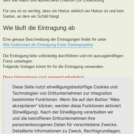
sehr viel Raum und ausreichend Chancen zur Entwicklung.
Für uns ist es wichtig, dass ein Hortus wirklich ein Hortus ist und kein
Garten, an dem ein Schild hängt.
Wie läuft die Eintragung ab
Eine genaue Beschreibung der Eintragungen findet Ihr unter
Wie funktioniert die Eintragung Eurer Gartenprojekte
Die Eintragung bitte vollständig durchführen und mit aussagekräftigen
Fotos unterlegen.
Folgende Vorlagen könnt Ihr für die Eintragung verwenden.
Diese Informationen sind zwingend erforderlich:
Diese Seite nutzt einwilligungsbedürftige Cookies und
Hortus-Name:
Technologien von Drittunternehmen zur Integration
Bedeutung des Hortus-Namens:
Dein Name:
(Muss kein Realnamen sein, kann auch Euer Forenname
bestimmter Funktionen. Wenn Sie auf den Button "Alles
sein)
akzeptieren" klicken, werden diese Funktionen aktiviert
Postleitzahl (oder franz. Region):
Brauche ich für die Karteneintrag, wird
(Einwilligung). Nach der Einwilligung verarbeiten wir
aber nur in der Nähe, niemals Punktgenau platziert
und die betroffenen Drittunternehmen Ihre
Hortus-Ort:
wie PLZ
personenbezogenen Daten für verschiedene Zwecke.
Hortus-Land:
Detaillierte Informationen zu Zweck, Rechtsgrundlagen,
Größe in m2: