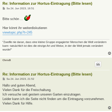
Re: Information zur Hortus-Eintragung (Bitte lesen)
B
Sa 24. Jun 2023, 16:51
e
i
t
Bitte schön ...
r
a
g
Hier könnt ihr weiterdiskutieren
viewtopic.php?t=245
"Zweifle nie daran, dass eine kleine Gruppe engagierter Menschen die Welt verändern
kann -tatsächlich ist dies die einzige Art und Weise, in der die Welt jemals verändert
wurde!"
ChrisB
Re: Information zur Hortus-Eintragung (Bitte lesen)
B
Sa 24. Jun 2023, 21:52
e
i
Hallo und guten Abend,
t
Vielen Dank für die Freischaltung.
r
a
Ich versuche seit gestern unseren Garten einzutragen.
g
Leider kann ich die Seite nicht finden um die Eintragung vorzunehmen.
Vielen Dank für Hilfe.