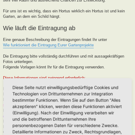
sehr viel Raum und ausreichend Chancen zur Entwicklung.
Für uns ist es wichtig, dass ein Hortus wirklich ein Hortus ist und kein
Garten, an dem ein Schild hängt.
Wie läuft die Eintragung ab
Eine genaue Beschreibung der Eintragungen findet Ihr unter
Wie funktioniert die Eintragung Eurer Gartenprojekte
Die Eintragung bitte vollständig durchführen und mit aussagekräftigen
Fotos unterlegen.
Folgende Vorlagen könnt Ihr für die Eintragung verwenden.
Diese Informationen sind zwingend erforderlich:
Diese Seite nutzt einwilligungsbedürftige Cookies und
Hortus-Name:
Technologien von Drittunternehmen zur Integration
Bedeutung des Hortus-Namens:
Dein Name:
(Muss kein Realnamen sein, kann auch Euer Forenname
bestimmter Funktionen. Wenn Sie auf den Button "Alles
sein)
akzeptieren" klicken, werden diese Funktionen aktiviert
Postleitzahl (oder franz. Region):
Brauche ich für die Karteneintrag, wird
(Einwilligung). Nach der Einwilligung verarbeiten wir
aber nur in der Nähe, niemals Punktgenau platziert
und die betroffenen Drittunternehmen Ihre
Hortus-Ort:
wie PLZ
personenbezogenen Daten für verschiedene Zwecke.
Hortus-Land:
Detaillierte Informationen zu Zweck, Rechtsgrundlagen,
Größe in m2: