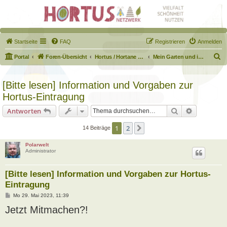
Startseite
FAQ
Registrieren
Anmelden
S
Portal
Foren-Übersicht
Hortus / Hortane Habitate / Garten auf dem Weg
Mein Garten und ich!
u
c
[Bitte lesen] Information und Vorgaben zur
h
Hortus-Eintragung
e
Suche
Erweiterte
Antworten
1
2
Nächste
14 Beiträge
Polarwelt
Administrator
[Bitte lesen] Information und Vorgaben zur Hortus-
Eintragung
B
Mo 29. Mai 2023, 11:39
e
Jetzt Mitmachen?!
i
t
r
a