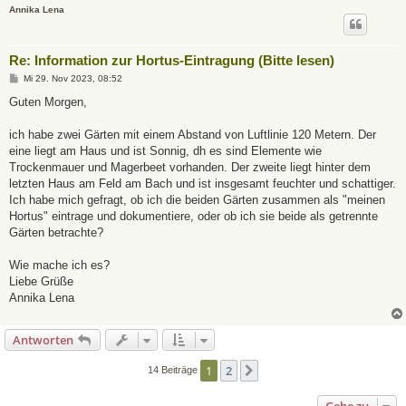
Annika Lena
Re: Information zur Hortus-Eintragung (Bitte lesen)
B
Mi 29. Nov 2023, 08:52
e
i
Guten Morgen,
t
r
a
ich habe zwei Gärten mit einem Abstand von Luftlinie 120 Metern. Der
g
eine liegt am Haus und ist Sonnig, dh es sind Elemente wie
Trockenmauer und Magerbeet vorhanden. Der zweite liegt hinter dem
letzten Haus am Feld am Bach und ist insgesamt feuchter und schattiger.
Ich habe mich gefragt, ob ich die beiden Gärten zusammen als "meinen
Hortus" eintrage und dokumentiere, oder ob ich sie beide als getrennte
Gärten betrachte?
Wie mache ich es?
Liebe Grüße
Annika Lena
Antworten
1
2
Nächste
14 Beiträge
Gehe zu