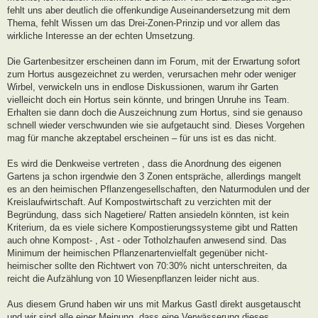
fehlt uns aber deutlich die offenkundige Auseinandersetzung mit dem
Thema, fehlt Wissen um das Drei-Zonen-Prinzip und vor allem das
wirkliche Interesse an der echten Umsetzung.
Die Gartenbesitzer erscheinen dann im Forum, mit der Erwartung sofort
zum Hortus ausgezeichnet zu werden, verursachen mehr oder weniger
Wirbel, verwickeln uns in endlose Diskussionen, warum ihr Garten
vielleicht doch ein Hortus sein könnte, und bringen Unruhe ins Team.
Erhalten sie dann doch die Auszeichnung zum Hortus, sind sie genauso
schnell wieder verschwunden wie sie aufgetaucht sind. Dieses Vorgehen
mag für manche akzeptabel erscheinen – für uns ist es das nicht.
Es wird die Denkweise vertreten , dass die Anordnung des eigenen
Gartens ja schon irgendwie den 3 Zonen entspräche, allerdings mangelt
es an den heimischen Pflanzengesellschaften, den Naturmodulen und der
Kreislaufwirtschaft. Auf Kompostwirtschaft zu verzichten mit der
Begründung, dass sich Nagetiere/ Ratten ansiedeln könnten, ist kein
Kriterium, da es viele sichere Kompostierungssysteme gibt und Ratten
auch ohne Kompost- , Ast - oder Totholzhaufen anwesend sind. Das
Minimum der heimischen Pflanzenartenvielfalt gegenüber nicht-
heimischer sollte den Richtwert von 70:30% nicht unterschreiten, da
reicht die Aufzählung von 10 Wiesenpflanzen leider nicht aus.
Aus diesem Grund haben wir uns mit Markus Gastl direkt ausgetauscht
und wir sind alle einer Meinung, dass eine Verwässerung dieses