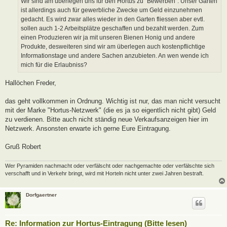
Wir sind am überlegen uns für den Hortus zu "Bewerben". Unser Garten
g
ist allerdings auch für gewerbliche Zwecke um Geld einzunehmen
gedacht. Es wird zwar alles wieder in den Garten fliessen aber evtl.
sollen auch 1-2 Arbeitsplätze geschaffen und bezahlt werden. Zum
einen Produzieren wir ja mit unseren Bienen Honig und andere
Produkte, desweiteren sind wir am überlegen auch kostenpflichtige
Informationstage und andere Sachen anzubieten. An wen wende ich
mich für die Erlaubniss?
Hallöchen Freder,
das geht vollkommen in Ordnung. Wichtig ist nur, das man nicht versucht
mit der Marke "Hortus-Netzwerk" (die es ja so eigentlich nicht gibt) Geld
zu verdienen. Bitte auch nicht ständig neue Verkaufsanzeigen hier im
Netzwerk. Ansonsten erwarte ich gerne Eure Eintragung.
Gruß Robert
Wer Pyramiden nachmacht oder verfälscht oder nachgemachte oder verfälschte sich
verschafft und in Verkehr bringt, wird mit Horteln nicht unter zwei Jahren bestraft.
Dorfgaertner
Re: Information zur Hortus-Eintragung (Bitte lesen)