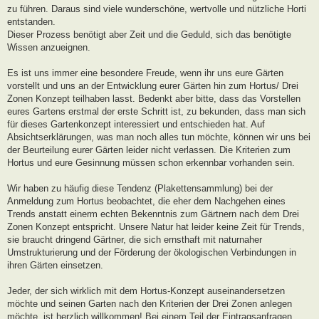
zu führen. Daraus sind viele wunderschöne, wertvolle und nützliche Horti
entstanden.
Dieser Prozess benötigt aber Zeit und die Geduld, sich das benötigte
Wissen anzueignen.
Es ist uns immer eine besondere Freude, wenn ihr uns eure Gärten
vorstellt und uns an der Entwicklung eurer Gärten hin zum Hortus/ Drei
Zonen Konzept teilhaben lasst. Bedenkt aber bitte, dass das Vorstellen
eures Gartens erstmal der erste Schritt ist, zu bekunden, dass man sich
für dieses Gartenkonzept interessiert und entschieden hat. Auf
Absichtserklärungen, was man noch alles tun möchte, können wir uns bei
der Beurteilung eurer Gärten leider nicht verlassen. Die Kriterien zum
Hortus und eure Gesinnung müssen schon erkennbar vorhanden sein.
Wir haben zu häufig diese Tendenz (Plakettensammlung) bei der
Anmeldung zum Hortus beobachtet, die eher dem Nachgehen eines
Trends anstatt einerm echten Bekenntnis zum Gärtnern nach dem Drei
Zonen Konzept entspricht. Unsere Natur hat leider keine Zeit für Trends,
sie braucht dringend Gärtner, die sich ernsthaft mit naturnaher
Umstrukturierung und der Förderung der ökologischen Verbindungen in
ihren Gärten einsetzen.
Jeder, der sich wirklich mit dem Hortus-Konzept auseinandersetzen
möchte und seinen Garten nach den Kriterien der Drei Zonen anlegen
möchte, ist herzlich willkommen! Bei einem Teil der Eintragsanfragen