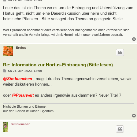
e
i
Leute das ist ein Thema wo es um die Eintragung und Unterstützung zum
t
Hortus geht, nicht um eine Dauerdiskussion über heim und nicht
r
a
heimische Pflanzen.. Bitte verlagert das Thema an geeignete Stelle.
g
Wer Pyramiden nachmacht oder verfälscht oder nachgemachte oder verfälschte sich
verschafft und in Verkehr bringt, wird mit Horteln nicht unter zwei Jahren bestraft.
Erebus
Re: Information zur Hortus-Eintragung (Bitte lesen)
B
Sa 24. Jun 2023, 13:58
e
i
@Simbienchen
, magst du das Thema irgendwohin verschieben, wo wir
t
weiter diskutieren können...
r
a
g
oder
@Polarwelt
es anders irgendwie ausklammern? Neuer Titel ?
Nicht die Blumen und Bäume,
nur der Garten ist unser Eigentum.
Simbienchen