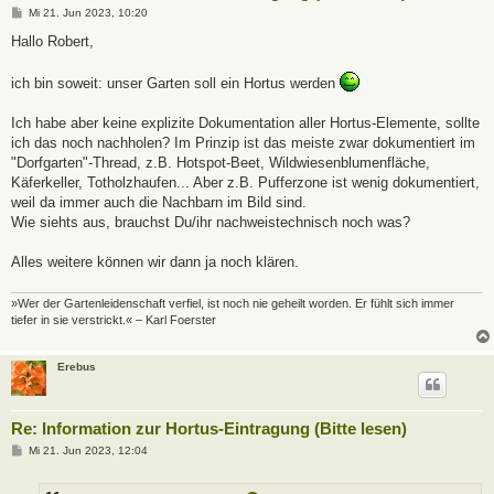
B
Mi 21. Jun 2023, 10:20
e
i
Hallo Robert,
t
r
a
ich bin soweit: unser Garten soll ein Hortus werden
g
Ich habe aber keine explizite Dokumentation aller Hortus-Elemente, sollte
ich das noch nachholen? Im Prinzip ist das meiste zwar dokumentiert im
"Dorfgarten"-Thread, z.B. Hotspot-Beet, Wildwiesenblumenfläche,
Käferkeller, Totholzhaufen... Aber z.B. Pufferzone ist wenig dokumentiert,
weil da immer auch die Nachbarn im Bild sind.
Wie siehts aus, brauchst Du/ihr nachweistechnisch noch was?
Alles weitere können wir dann ja noch klären.
»Wer der Gartenleidenschaft verfiel, ist noch nie geheilt worden. Er fühlt sich immer
tiefer in sie verstrickt.« – Karl Foerster
Erebus
Re: Information zur Hortus-Eintragung (Bitte lesen)
B
Mi 21. Jun 2023, 12:04
e
i
t