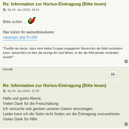
Re: Information zur Hortus-Eintragung (Bitte lesen)
B
Sa 24. Jun 2023, 16:51
e
i
t
Bitte schön ...
r
a
g
Hier könnt ihr weiterdiskutieren
viewtopic.php?t=245
"Zweifle nie daran, dass eine kleine Gruppe engagierter Menschen die Welt verändern
kann -tatsächlich ist dies die einzige Art und Weise, in der die Welt jemals verändert
wurde!"
ChrisB
Re: Information zur Hortus-Eintragung (Bitte lesen)
B
Sa 24. Jun 2023, 21:52
e
i
Hallo und guten Abend,
t
Vielen Dank für die Freischaltung.
r
a
Ich versuche seit gestern unseren Garten einzutragen.
g
Leider kann ich die Seite nicht finden um die Eintragung vorzunehmen.
Vielen Dank für Hilfe.