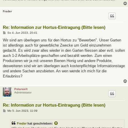
Freder
Re: Information zur Hortus-Eintragung (Bitte lesen)
B
So 4. Jun 2023, 20:41
e
i
Wir sind am überlegen uns für den Hortus zu "Bewerben". Unser Garten
t
ist allerdings auch für gewerbliche Zwecke um Geld einzunehmen
r
a
gedacht. Es wird zwar alles wieder in den Garten fliessen aber evtl. sollen
g
auch 1-2 Arbeitsplätze geschaffen und bezahlt werden. Zum einen
Produzieren wir ja mit unseren Bienen Honig und andere Produkte,
desweiteren sind wir am überlegen auch kostenpflichtige Informationstage
und andere Sachen anzubieten. An wen wende ich mich für die
Erlaubniss?
Polarwelt
Administrator
Re: Information zur Hortus-Eintragung (Bitte lesen)
B
Mo 5. Jun 2023, 11:09
e
i
t
Freder
hat geschrieben:
r
a