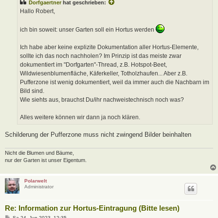
Dorfgaertner
hat geschrieben:
r
a
Hallo Robert,
g
ich bin soweit: unser Garten soll ein Hortus werden
Ich habe aber keine explizite Dokumentation aller Hortus-Elemente,
sollte ich das noch nachholen? Im Prinzip ist das meiste zwar
dokumentiert im "Dorfgarten"-Thread, z.B. Hotspot-Beet,
Wildwiesenblumenfläche, Käferkeller, Totholzhaufen... Aber z.B.
Pufferzone ist wenig dokumentiert, weil da immer auch die Nachbarn im
Bild sind.
Wie siehts aus, brauchst Du/ihr nachweistechnisch noch was?
Alles weitere können wir dann ja noch klären.
Schilderung der Pufferzone muss nicht zwingend Bilder beinhalten
Nicht die Blumen und Bäume,
nur der Garten ist unser Eigentum.
Polarwelt
Administrator
Re: Information zur Hortus-Eintragung (Bitte lesen)
B
Sa 24. Jun 2023, 12:35