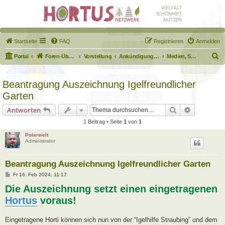
Startseite
FAQ
Registrieren
Anmelden
S
Portal
Foren-Übersicht
Vorstellung
Ankündigungen & Fragen zum Forum
Medien, Schilder, Downloads
u
c
Beantragung Auszeichnung Igelfreundlicher
h
Garten
e
Suche
Erweiterte
Antworten
1 Beitrag • Seite
1
von
1
Polarwelt
Administrator
Beantragung Auszeichnung Igelfreundlicher Garten
B
Fr 16. Feb 2024, 11:17
e
Die Auszeichnung setzt einen eingetragenen
i
t
Hortus
voraus!
r
a
g
Eingetragene Horti können sich nun von der “Igelhilfe Straubing” und dem