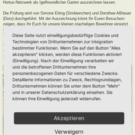
Hortus-Netzwerk als Igelfreundlicher Garten auszeichnen lassen.
Die Prüfung wird von Simone Eiting (Simbienchen) und Dorothee Aßheuer
(Doro) durchgeführt. Mit der Auszeichnung könnt Ihr Euren Besuchern
zeigen, dass Ihr Euch für unsere kleinen stacheligen Bewohner einsetzt
und in Eurem Hortus den benötigten Lebensraum und die
Nahrungsgrundlage zur Verfügung stellt.
Diese Seite nutzt einwilligungsbedürftige Cookies und
Technologien von Drittunternehmen zur Integration
Wichtig: Einen Igelfreundlichen Garten anzulegen, heißt den eigenen
bestimmter Funktionen. Wenn Sie auf den Button "Alles
Hortus zu erweitern und stellt dadurch nochmal eine zusätzliche
akzeptieren" klicken, werden diese Funktionen aktiviert
Lebensraumerweiterung für das Wildtier “Igel” dar.
(Einwilligung). Nach der Einwilligung verarbeiten wir
und die betroffenen Drittunternehmen Ihre
personenbezogenen Daten für verschiedene Zwecke.
Detaillierte Informationen zu Zweck, Rechtsgrundlagen,
Drittunternehmen können Sie unter dem Button "Mehr"
und in unserer Datenschutzerklärung einsehen. Sie
können Ihre Einwilligung jederzeit widerrufen.
Akzeptieren
Verweigern