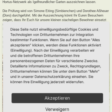
Hortus-Netzwerk als Igelfreundlicher Garten auszeichnen lassen.
Die Prüfung wird von Simone Eiting (Simbienchen) und Dorothee Aßheuer
(Doro) durchgeführt. Mit der Auszeichnung könnt Ihr Euren Besuchern
zeigen, dass Ihr Euch für unsere kleinen stacheligen Bewohner einsetzt
und in Eurem Hortus den benötigten Lebensraum und die
Nahrungsgrundlage zur Verfügung stellt.
Diese Seite nutzt einwilligungsbedürftige Cookies und
Technologien von Drittunternehmen zur Integration
Wichtig: Einen Igelfreundlichen Garten anzulegen, heißt den eigenen
bestimmter Funktionen. Wenn Sie auf den Button "Alles
Hortus zu erweitern und stellt dadurch nochmal eine zusätzliche
akzeptieren" klicken, werden diese Funktionen aktiviert
Lebensraumerweiterung für das Wildtier “Igel” dar.
(Einwilligung). Nach der Einwilligung verarbeiten wir
und die betroffenen Drittunternehmen Ihre
personenbezogenen Daten für verschiedene Zwecke.
Detaillierte Informationen zu Zweck, Rechtsgrundlagen,
Drittunternehmen können Sie unter dem Button "Mehr"
und in unserer Datenschutzerklärung einsehen. Sie
können Ihre Einwilligung jederzeit widerrufen.
Akzeptieren
Verweigern