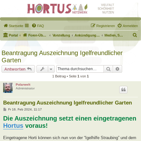
Startseite
FAQ
Registrieren
Anmelden
S
Portal
Foren-Übersicht
Vorstellung
Ankündigungen & Fragen zum Forum
Medien, Schilder, Downloads
u
c
Beantragung Auszeichnung Igelfreundlicher
h
Garten
e
Suche
Erweiterte
Antworten
1 Beitrag • Seite
1
von
1
Polarwelt
Administrator
Beantragung Auszeichnung Igelfreundlicher Garten
B
Fr 16. Feb 2024, 11:17
e
Die Auszeichnung setzt einen eingetragenen
i
t
Hortus
voraus!
r
a
g
Eingetragene Horti können sich nun von der “Igelhilfe Straubing” und dem