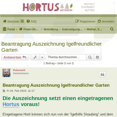
Startseite
FAQ
Registrieren
Anmelden
S
Portal
Foren-Übersicht
Vorstellung
Ankündigungen & Fragen zum Forum
Medien, Schilder, Downloads
u
c
Beantragung Auszeichnung Igelfreundlicher
h
Garten
e
Suche
Erweiterte
Antworten
1 Beitrag • Seite
1
von
1
Polarwelt
Administrator
Beantragung Auszeichnung Igelfreundlicher Garten
B
Fr 16. Feb 2024, 11:17
e
Die Auszeichnung setzt einen eingetragenen
i
t
Hortus
voraus!
r
a
g
Eingetragene Horti können sich nun von der “Igelhilfe Straubing” und dem