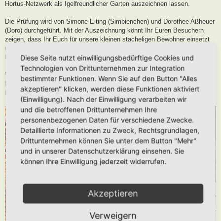
Hortus-Netzwerk als Igelfreundlicher Garten auszeichnen lassen.
Die Prüfung wird von Simone Eiting (Simbienchen) und Dorothee Aßheuer
(Doro) durchgeführt. Mit der Auszeichnung könnt Ihr Euren Besuchern
zeigen, dass Ihr Euch für unsere kleinen stacheligen Bewohner einsetzt
und in Eurem Hortus den benötigten Lebensraum und die
Nahrungsgrundlage zur Verfügung stellt.
Diese Seite nutzt einwilligungsbedürftige Cookies und
Technologien von Drittunternehmen zur Integration
Wichtig: Einen Igelfreundlichen Garten anzulegen, heißt den eigenen
bestimmter Funktionen. Wenn Sie auf den Button "Alles
Hortus zu erweitern und stellt dadurch nochmal eine zusätzliche
akzeptieren" klicken, werden diese Funktionen aktiviert
Lebensraumerweiterung für das Wildtier “Igel” dar.
(Einwilligung). Nach der Einwilligung verarbeiten wir
und die betroffenen Drittunternehmen Ihre
personenbezogenen Daten für verschiedene Zwecke.
Detaillierte Informationen zu Zweck, Rechtsgrundlagen,
Drittunternehmen können Sie unter dem Button "Mehr"
und in unserer Datenschutzerklärung einsehen. Sie
können Ihre Einwilligung jederzeit widerrufen.
Akzeptieren
Verweigern