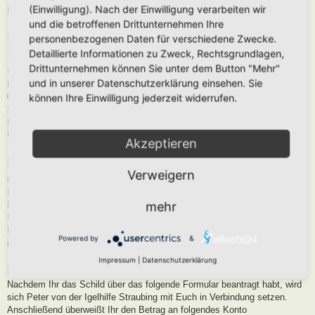
(Einwilligung). Nach der Einwilligung verarbeiten wir
Bohrungen: 4 Löcher 5mm
und die betroffenen Drittunternehmen Ihre
Für die Erstellung und den Versand des
personenbezogenen Daten für verschiedene Zwecke.
Schildes fallen folgende Unkostenbeiträge
Detaillierte Informationen zu Zweck, Rechtsgrundlagen,
(inklusive Versand) an:
Drittunternehmen können Sie unter dem Button "Mehr"
und in unserer Datenschutzerklärung einsehen. Sie
Deutschland: 32 €
Österreich, andere EU-Länder 39,50 €
können Ihre Einwilligung jederzeit widerrufen.
Schweiz: 39,50 €
Für jedes weitere Schild kommen 24 € hinzu. Dies bitte bei der
Überweisung berücksichtigen.
Akzeptieren
Folgende Voraussetzungen müssen hierzu
Verweigern
erfüllt sein:
Eingetragener Hortus, Lebensinsel oder “Garten auf dem Weg zum
mehr
Hortus”
Umsetzung des Drei-Zonen-Prinzips in Eurem Garten
Es sollten bereits sichtbare Ergebnisse vorhanden sein und nicht eine
Powered by
&
reine Planung.
Impressum
|
Datenschutzerklärung
Bestellvorgang:
Nachdem Ihr das Schild über das folgende Formular beantragt habt, wird
sich Peter von der Igelhilfe Straubing mit Euch in Verbindung setzen.
Anschließend überweißt Ihr den Betrag an folgendes Konto