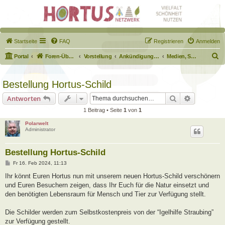
Startseite
FAQ
Registrieren
Anmelden
S
Portal
Foren-Übersicht
Vorstellung
Ankündigungen & Fragen zum Forum
Medien, Schilder, Downloads
u
c
Bestellung Hortus-Schild
h
Suche
Erweiterte
Antworten
e
1 Beitrag • Seite
1
von
1
Polarwelt
Administrator
Bestellung Hortus-Schild
B
Fr 16. Feb 2024, 11:13
e
i
Ihr könnt Euren Hortus nun mit unserem neuen Hortus-Schild verschönern
t
und Euren Besuchern zeigen, dass Ihr Euch für die Natur einsetzt und
r
a
den benötigten Lebensraum für Mensch und Tier zur Verfügung stellt.
g
Die Schilder werden zum Selbstkostenpreis von der “Igelhilfe Straubing”
zur Verfügung gestellt.