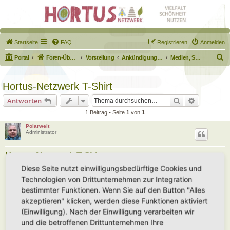
Startseite
FAQ
Registrieren
Anmelden
S
Portal
Foren-Übersicht
Vorstellung
Ankündigungen & Fragen zum Forum
Medien, Schilder, Downloads
u
c
Hortus-Netzwerk T-Shirt
h
Suche
Erweiterte
Antworten
e
1 Beitrag • Seite
1
von
1
Polarwelt
Administrator
Hortus-Netzwerk T-Shirt
B
Fr 16. Feb 2024, 10:56
Diese Seite nutzt einwilligungsbedürftige Cookies und
e
Technologien von Drittunternehmen zur Integration
i
Peter von der “Igelhilfe Straubing”, der für das Netzwerk die Hortus- und
t
Igelschilder fertigt, stellt mit seinem neuen Projekt T-Shirts für das
bestimmter Funktionen. Wenn Sie auf den Button "Alles
r
a
Hortus-Netzwerk bereit.
akzeptieren" klicken, werden diese Funktionen aktiviert
g
(Einwilligung). Nach der Einwilligung verarbeiten wir
Diese könnt Ihr unter
https://wilbee.de/content/hortus-t-shirts/
bestellen.
und die betroffenen Drittunternehmen Ihre