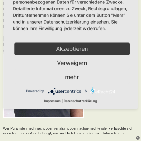
personenbezogenen Daten für verschiedene Zwecke.
Daten zum T-Shirt:
Detaillierte Informationen zu Zweck, Rechtsgrundlagen,
Größen: XS – XXL
Drittunternehmen können Sie unter dem Button "Mehr"
Material: 100% Bio-Baumwolle – ohne Schadstoffe
Druck: Siebdruck
und in unserer Datenschutzerklärung einsehen. Sie
Fair Trade Siegel und Öko-Tex zertifiziert
können Ihre Einwilligung jederzeit widerrufen.
Fragen und Antworten:
Bei Fragen könnt Ihr Euch gerne jederzeit an Peter unter
info@wilbee.de
Akzeptieren
wenden.
Verweigern
mehr
Powered by
&
Impressum
|
Datenschutzerklärung
Wer Pyramiden nachmacht oder verfälscht oder nachgemachte oder verfälschte sich
verschafft und in Verkehr bringt, wird mit Horteln nicht unter zwei Jahren bestraft.