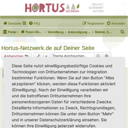
Startseite
FAQ
Registrieren
Anmelden
S
Portal
Foren-Übersicht
Vorstellung
Ankündigungen & Fragen zum Forum
Medien, Schilder, Downloads
u
c
Hortus-Netzwerk.de auf Deiner Seite
h
Suche
Erweiterte
Antworten
e
1 Beitrag • Seite
1
von
1
Diese Seite nutzt einwilligungsbedürftige Cookies und
Polarwelt
Technologien von Drittunternehmen zur Integration
Administrator
bestimmter Funktionen. Wenn Sie auf den Button "Alles
akzeptieren" klicken, werden diese Funktionen aktiviert
Hortus-Netzwerk.de auf Deiner Seite
(Einwilligung). Nach der Einwilligung verarbeiten wir
B
Fr 16. Feb 2024, 10:46
und die betroffenen Drittunternehmen Ihre
e
i
personenbezogenen Daten für verschiedene Zwecke.
t
r
Detaillierte Informationen zu Zweck, Rechtsgrundlagen,
a
Drittunternehmen können Sie unter dem Button "Mehr"
g
und in unserer Datenschutzerklärung einsehen. Sie
können Ihre Einwilligung jederzeit widerrufen.
Der HTML-Code für Deine Homepage