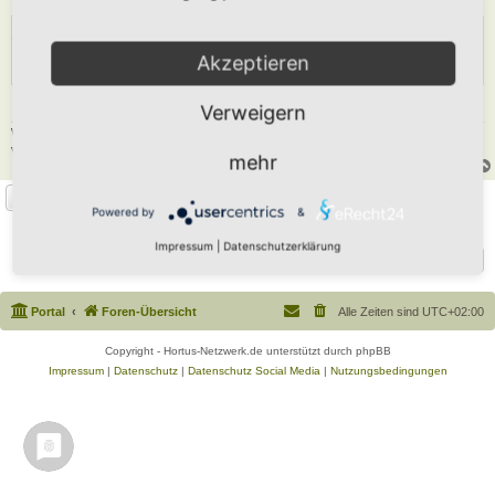
CODE:
ALLES AUSWÄHLEN
Akzeptieren
<a href="https://hortus-netzwerk.de"><img src="https://hortus-
Verweigern
Wer Pyramiden nachmacht oder verfälscht oder nachgemachte oder verfälschte sich
verschafft und in Verkehr bringt, wird mit Horteln nicht unter zwei Jahren bestraft.
mehr
Antworten
Powered by
&
1 Beitrag • Seite
1
von
1
Impressum
|
Datenschutzerklärung
Gehe zu
Portal
Foren-Übersicht
Alle Zeiten sind
UTC+02:00
Copyright - Hortus-Netzwerk.de unterstützt durch phpBB
Impressum
|
Datenschutz
|
Datenschutz Social Media
|
Nutzungsbedingungen