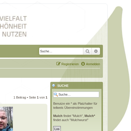
Suche
Erweiterte Suche
Registrieren
Anmelden
SUCHE
1 Beitrag • Seite
1
von
1
Benutze ein * als Platzhalter für
teilweis Übereinstimmungen
Mulch
findet "Mulch",
Mulch*
findet auch "Mulchwurst"