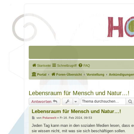
Startseite
Schnellzugriff
FAQ
Portal
Foren-Übersicht
Vorstellung
Ankündigungen
Lebensraum für Mensch und Natur…!
Antworten
Lebensraum für Mensch und Natur…!
B
von
Polarwelt
»
Fr 16. Feb 2024, 09:53
e
i
Jeden Tag kann man in den sozialen Medien lesen, dass es
t
sie wissen nicht, mit was sie sich beschäftigen sollen.
r