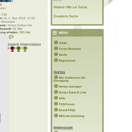
lt
Weitere Hilfe zur Suche
rator
:
733
Erweiterte Suche
rt:
So 2. Sep 2018, 17:02
:
Bernstadt
Name:
Hortus Civitas Ursi
 bedankt:
81 Mal
ung erhalten:
385 Mal
MENÜ
K
daten:
o
n
Inhalt
s-Netzwerk Unterstützer
t
Foren-Übersicht
a
k
Suche
t
d
Registrieren
a
t
e
Hortus
n
v
Wie funktioniert die
Eintragung
o
n
Hortus eintragen
P
o
Hortus Karte & Liste
l
Hilfe
a
r
FAQ-Forum
w
e
Board-FAQs
l
BBCode-Anleitung
t
Impressum