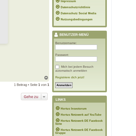
Impressum
Datenschutzrichtlinie
Datenschutz Social Media
Nutzungsbedingungen
BENUTZER-MENÜ
Benutzername:
Passwort:
Mich bei jedem Besuch
automatisch anmelden
N
Registriere dich jetzt!
a
1 Beitrag • Seite
1
von
1
c
h
o
Gehe zu
b
LINKS
e
n
Hortus Insectorum
Hortus Netzwerk auf YouTube
Hortus Netzwerk DE Facebook
Seite
Hortus Netzwerk DE Facebook
Gruppe