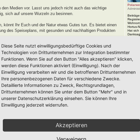
Polarwe
n den Medien vor. Lasst uns jedoch nicht auch das wichtige
Administ
ig, sich auf unsere Wurzeln zu besinnen.
Beiträge
Registrie
Wohnort
, könnt Ihr Euch und der Natur etwas Gutes tun. Es bietet einen
Hortus-
ung des Speiseplans, mit gesunden und nachhaltigen Produkten
Hat sich
Danksag
Kontakt
Diese Seite nutzt einwilligungsbedürftige Cookies und
Hortu
Technologien von Drittunternehmen zur Integration bestimmter
Funktionen. Wenn Sie auf den Button "Alles akzeptieren" klicken,
Grundlage des Drei-Zonen-Gartens, hilft dir mit einfachen
f.
werden diese Funktionen aktiviert (Einwilligung). Nach der
Einwilligung verarbeiten wir und die betroffenen Drittunternehmen
Ihre personenbezogenen Daten für verschiedene Zwecke.
Detaillierte Informationen zu Zweck, Rechtsgrundlagen,
e zuerst Tonnen von Materialien aus dem Baumarkt beschaffen zu
Drittunternehmen können Sie unter dem Button "Mehr" und in
unserer Datenschutzerklärung einsehen. Sie können Ihre
Einwilligung jederzeit widerrufen.
Akzeptieren
Verweigern