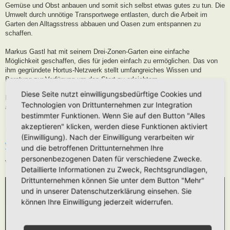
Gemüse und Obst anbauen und somit sich selbst etwas gutes zu tun. Die
Umwelt durch unnötige Transportwege entlasten, durch die Arbeit im
Garten den Alltagsstress abbauen und Oasen zum entspannen zu
schaffen.
Markus Gastl hat mit seinem Drei-Zonen-Garten eine einfache
Möglichkeit geschaffen, dies für jeden einfach zu ermöglichen. Das von
ihm gegründete Hortus-Netzwerk stellt umfangreiches Wissen und
Beratung zur Verfügung um den Start zu erleichtern.
Diese Seite nutzt einwilligungsbedürftige Cookies und
Neugierig geworden? Dann besucht uns im Netzwerk, wählt ein Projekt
Technologien von Drittunternehmen zur Integration
aus und tut für Euch und die Natur etwas Gutes…
bestimmter Funktionen. Wenn Sie auf den Button "Alles
… denn machen ist wie Wollen, nur krasser!
akzeptieren" klicken, werden diese Funktionen aktiviert
(Einwilligung). Nach der Einwilligung verarbeiten wir
www.hortus-netzwerk.de
und die betroffenen Drittunternehmen Ihre
personenbezogenen Daten für verschiedene Zwecke.
Vielfalt, Schönheit, Nutzen für Deinen Garten …!
Detaillierte Informationen zu Zweck, Rechtsgrundlagen,
Drittunternehmen können Sie unter dem Button "Mehr"
und in unserer Datenschutzerklärung einsehen. Sie
können Ihre Einwilligung jederzeit widerrufen.