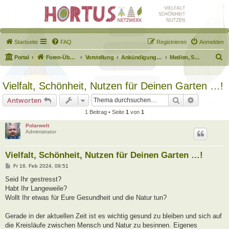
Startseite
FAQ
Registrieren
Anmelden
S
Portal
Foren-Übersicht
Vorstellung
Ankündigungen & Fragen zum Forum
Medien, Schilder, Downloads
u
c
Vielfalt, Schönheit, Nutzen für Deinen Garten …!
h
Suche
Erweiterte
Antworten
e
1 Beitrag • Seite
1
von
1
Polarwelt
Administrator
Vielfalt, Schönheit, Nutzen für Deinen Garten …!
B
Fr 16. Feb 2024, 09:51
e
i
Seid Ihr gestresst?
t
Habt Ihr Langeweile?
r
a
Wollt Ihr etwas für Eure Gesundheit und die Natur tun?
g
Gerade in der aktuellen Zeit ist es wichtig gesund zu bleiben und sich auf
die Kreisläufe zwischen Mensch und Natur zu besinnen. Eigenes