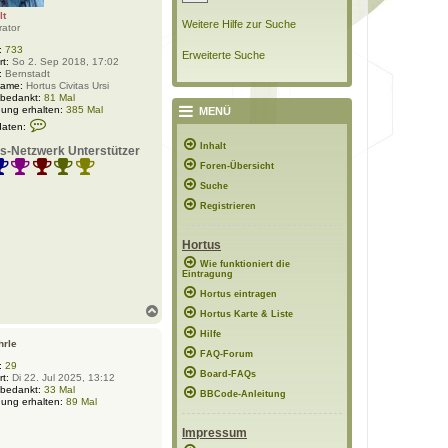
lt
Weitere Hilfe zur Suche
rator
:
733
Erweiterte Suche
rt:
So 2. Sep 2018, 17:02
:
Bernstadt
Name:
Hortus Civitas Ursi
 bedankt:
81 Mal
ung erhalten:
385 Mal
MENÜ
K
daten:
o
n
Inhalt
s-Netzwerk Unterstützer
t
Foren-Übersicht
a
k
Suche
t
d
Registrieren
a
t
e
Hortus
n
v
Wie funktioniert die
Eintragung
o
n
Hortus eintragen
P
N
o
Hortus Karte & Liste
a
l
Hilfe
c
a
hrle
r
h
FAQ-Forum
w
o
:
29
e
Board-FAQs
rt:
Di 22. Jul 2025, 13:12
b
l
 bedankt:
33 Mal
e
BBCode-Anleitung
t
ung erhalten:
89 Mal
n
Impressum