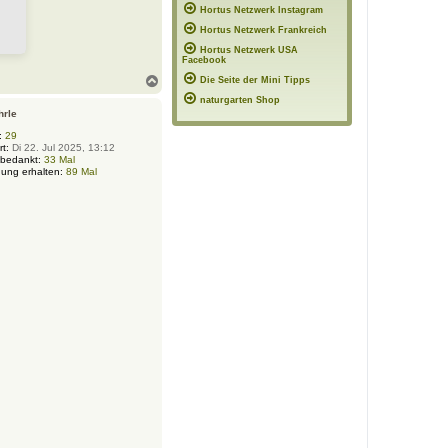
Hortus Netzwerk Instagram
a
r
Hortus Netzwerk Frankreich
w
e
Hortus Netzwerk USA
l
Facebook
t
N
Die Seite der Mini Tipps
a
naturgarten Shop
c
hrle
h
o
:
29
rt:
Di 22. Jul 2025, 13:12
b
 bedankt:
33 Mal
e
ung erhalten:
89 Mal
n