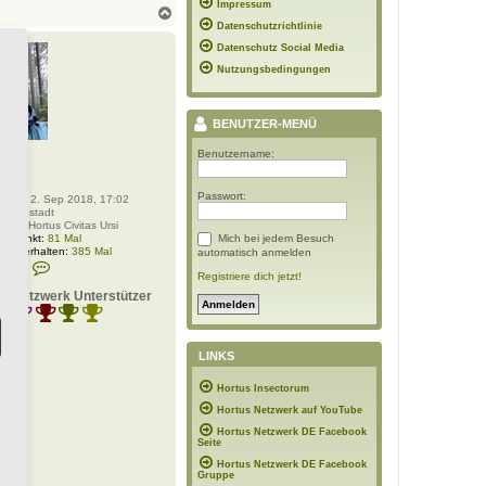
Impressum
N
a
Datenschutzrichtlinie
c
Datenschutz Social Media
h
Nutzungsbedingungen
o
b
e
n
BENUTZER-MENÜ
lt
Benutzername:
rator
:
733
Passwort:
rt:
So 2. Sep 2018, 17:02
:
Bernstadt
Name:
Hortus Civitas Ursi
Mich bei jedem Besuch
 bedankt:
81 Mal
ung erhalten:
385 Mal
automatisch anmelden
K
daten:
Registriere dich jetzt!
o
n
s-Netzwerk Unterstützer
t
a
k
t
d
LINKS
a
t
Hortus Insectorum
e
n
Hortus Netzwerk auf YouTube
v
Hortus Netzwerk DE Facebook
o
Seite
n
P
Hortus Netzwerk DE Facebook
o
Gruppe
l