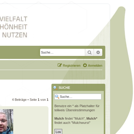
Suche
Erweiterte Suche
Registrieren
Anmelden
SUCHE
4 Beiträge • Seite
1
von
1
Benutze ein * als Platzhalter für
teilweis Übereinstimmungen
Mulch
findet "Mulch",
Mulch*
findet auch "Mulchwurst"