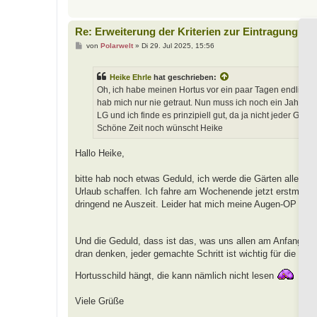
Re: Erweiterung der Kriterien zur Eintragung ei
B
von
Polarwelt
»
Di 29. Jul 2025, 15:56
e
i
t
Heike Ehrle
hat geschrieben:
r
a
Oh, ich habe meinen Hortus vor ein paar Tagen endlich zu
g
hab mich nur nie getraut. Nun muss ich noch ein Jahr war
LG und ich finde es prinzipiell gut, da ja nicht jeder Garten
Schöne Zeit noch wünscht Heike
Hallo Heike,
bitte hab noch etwas Geduld, ich werde die Gärten alle n
Urlaub schaffen. Ich fahre am Wochenende jetzt erstmal 2
dringend ne Auszeit. Leider hat mich meine Augen-OP doch
Und die Geduld, dass ist das, was uns allen am Anfang a
dran denken, jeder gemachte Schritt ist wichtig für die Natu
Hortusschild hängt, die kann nämlich nicht lesen
Viele Grüße