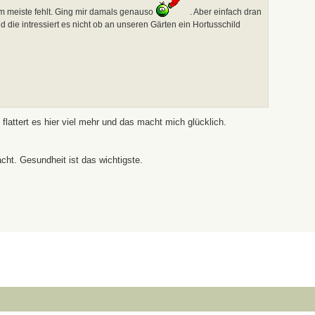
am meiste fehlt. Ging mir damals genauso
. Aber einfach dran
nd die intressiert es nicht ob an unseren Gärten ein Hortusschild
lattert es hier viel mehr und das macht mich glücklich.
cht. Gesundheit ist das wichtigste.