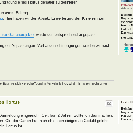
ntragung eines Hortus genauer zu definieren.
Polarwe
Administ
 unserem Beitrag
Beiträge
ng
. Hier haben wir den Absatz
Erweiterung der Kriterien zur
Registrie
Wohnort
Hortus-
Hat sich
Danksag
Eurer Gartenprojekte
, wurde dementsprechend angepasst.
Kontakt
Hortu
ung der Anpassungen. Vorhandene Eintragungen werden wir nach
schte sich verschafft und in Verkehr bringt, wird mit Horteln nicht unter
nes Hortus
Heike E
Beiträge
Registrie
 Anmeldung eingereicht. Seit fast 2 Jahren wollte ich das machen,
Hat sich
Danksag
en. Ok, der Garten hat mich eh schon einiges an Geduld gelehrt.
ein Hortus ist.