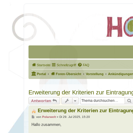
Startseite
Schnellzugriff
FAQ
Portal
Foren-Übersicht
Vorstellung
Ankündigungen
Erweiterung der Kriterien zur Eintragun
Antworten
Erweiterung der Kriterien zur Eintragun
B
von
Polarwelt
»
Di 29. Jul 2025, 15:20
e
i
Hallo zusammen,
t
r