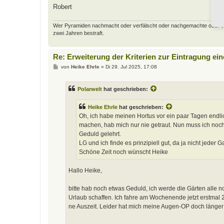
Robert
Wer Pyramiden nachmacht oder verfälscht oder nachgemachte oder verfäl
zwei Jahren bestraft.
Re: Erweiterung der Kriterien zur Eintragung ei
B
von
Heike Ehrle
»
Di 29. Jul 2025, 17:08
e
i
t
Polarwelt
hat geschrieben:
r
a
g
Heike Ehrle
hat geschrieben:
Oh, ich habe meinen Hortus vor ein paar Tagen endlic
machen, hab mich nur nie getraut. Nun muss ich noch
Geduld gelehrt.
LG und ich finde es prinzipiell gut, da ja nicht jeder Ga
Schöne Zeit noch wünscht Heike
Hallo Heike,
bitte hab noch etwas Geduld, ich werde die Gärten alle
Urlaub schaffen. Ich fahre am Wochenende jetzt erstmal 
ne Auszeit. Leider hat mich meine Augen-OP doch länger 