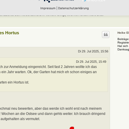
Impressum
|
Datenschutzerklärung
schte sich verschafft und in Verkehr bringt, wird mit Horteln nicht unter
nes Hortus
Heike E
Beiträge
Registrie
Hat sich
Danksag
Di 29. Jul 2025, 15:56
Di 29. Jul 2025, 15:49
h zur Anmeldung eingereicht. Seit fast 2 Jahren wollte ich das
 ein Jahr warten. Ok, der Garten hat mich eh schon einiges an
rten ein Hortus ist.
 nochmal neu bewerten, aber das werde ich wohl erst nach meinem
2 Wochen an die Ostsee und dann gehts weiter. Ich brauch dringend
aufgehalten als vermutet.