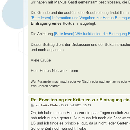
a
wir haben mit Markus Gastl gemeinsam beschlossen, die Ei
g
Die Gründe und die ausführliche Beschreibung findet Ihr in
[Bitte lesen] Information und Vorgaben zur Hortus-Eintragu
Eintragung eines Hortus
hinzugefügt.
Die Anleitung
[Bitte lesen] Wie funktioniert die Eintragung 
Dieser Beitrag dient der Diskussion und der Bekanntmach
und nach anpassen.
Viele Grüße
Euer Hortus-Netzwerk Team
Wer Pyramiden nachmacht oder verfälscht oder nachgemachte oder verfäl
zwei Jahren bestraft.
Re: Erweiterung der Kriterien zur Eintragung ei
B
von
Heike Ehrle
»
Di 29. Jul 2025, 15:49
e
i
Oh, ich habe meinen Hortus vor ein paar Tagen endlich zur
t
hab mich nur nie getraut. Nun muss ich noch ein Jahr wart
r
a
LG und ich finde es prinzipiell gut, da ja nicht jeder Garten 
g
Schöne Zeit noch wünscht Heike