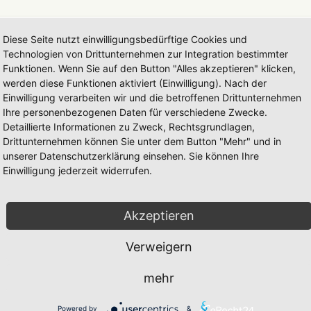
nes Hortus
Diese Seite nutzt einwilligungsbedürftige Cookies und
Technologien von Drittunternehmen zur Integration bestimmter
Funktionen. Wenn Sie auf den Button "Alles akzeptieren" klicken,
Di 29. Jul 2025, 15:49
werden diese Funktionen aktiviert (Einwilligung). Nach der
r Anmeldung eingereicht. Seit fast 2 Jahren wollte ich das machen,
Einwilligung verarbeiten wir und die betroffenen Drittunternehmen
Polarwe
ten. Ok, der Garten hat mich eh schon einiges an Geduld gelehrt.
Administ
Ihre personenbezogenen Daten für verschiedene Zwecke.
 ein Hortus ist.
Beiträge
Detaillierte Informationen zu Zweck, Rechtsgrundlagen,
Registrie
Wohnort
Drittunternehmen können Sie unter dem Button "Mehr" und in
Hortus-
Hat sich
unserer Datenschutzerklärung einsehen. Sie können Ihre
Danksag
Einwilligung jederzeit widerrufen.
Kontakt
ochmal neu bewerten, aber das werde ich wohl erst nach meinem
 Wochen an die Ostsee und dann gehts weiter. Ich brauch
Hortu
 länger aufgehalten als vermutet.
Akzeptieren
m meiste fehlt. Ging mir damals genauso
. Aber einfach
Verweigern
r und die intressiert es nicht ob an unseren Gärten ein
mehr
Powered by
&